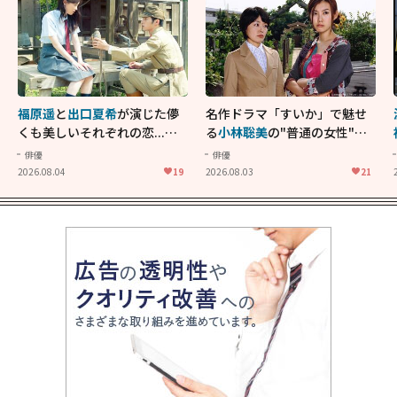
福原遥
と
出口夏希
が演じた儚
名作ドラマ「すいか」で魅せ
くも美しいそれぞれの恋...生
る
小林聡美
の"普通の女性"が
きることの尊さを教えてくれ
大人に刺さる...映画「かもめ
俳優
俳優
た映画「あの花が咲く丘で、
食堂」にも通じる静かな芝居
2026.08.04
19
2026.08.03
21
君とまた出会えたら。」