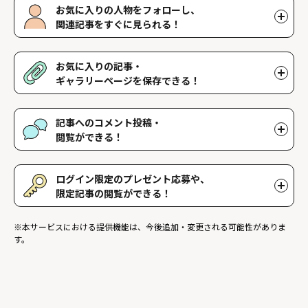
お気に入りの人物をフォローし、
関連記事をすぐに見られる！
好きな人物をフォローすることで、マイページで好きな人物の関連
記事を閲覧することができます。好きな人物一覧はマイページで確
お気に入りの記事・
認できます。
ギャラリーページを保存できる！
好きな記事やギャラリーページを保存し、マイページでいつでも閲
覧することができます。
記事へのコメント投稿・
閲覧ができる！
記事に対して応援や感想などのコメントができ、他のファンが投稿
したコメントを読むことができます。
ログイン限定のプレゼント応募や、
限定記事の閲覧ができる！
ログインユーザー限定のプレゼントに応募することができます。ま
※本サービスにおける提供機能は、今後追加・変更される可能性がありま
た、ログイン限定記事を閲覧することができます。
す。