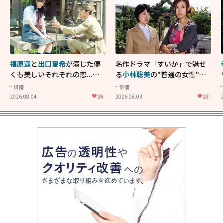
福原遥
と
出口夏希
が演じた儚
名作ドラマ「すいか」で魅せ
くも美しいそれぞれの恋...生
る
小林聡美
の"普通の女性"が
きることの尊さを教えてくれ
大人に刺さる...映画「かもめ
俳優
俳優
た映画「あの花が咲く丘で、
食堂」にも通じる静かな芝居
2026.08.04
26
2026.08.03
23
君とまた出会えたら。」