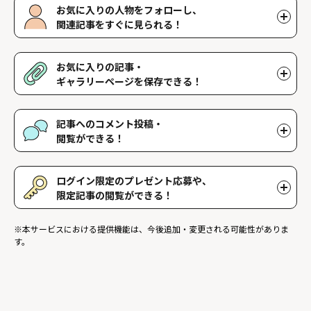
お気に入りの人物をフォローし、
関連記事をすぐに見られる！
好きな人物をフォローすることで、マイページで好きな人物の関連
記事を閲覧することができます。好きな人物一覧はマイページで確
お気に入りの記事・
認できます。
ギャラリーページを保存できる！
好きな記事やギャラリーページを保存し、マイページでいつでも閲
覧することができます。
記事へのコメント投稿・
閲覧ができる！
記事に対して応援や感想などのコメントができ、他のファンが投稿
したコメントを読むことができます。
ログイン限定のプレゼント応募や、
限定記事の閲覧ができる！
ログインユーザー限定のプレゼントに応募することができます。ま
※本サービスにおける提供機能は、今後追加・変更される可能性がありま
た、ログイン限定記事を閲覧することができます。
す。