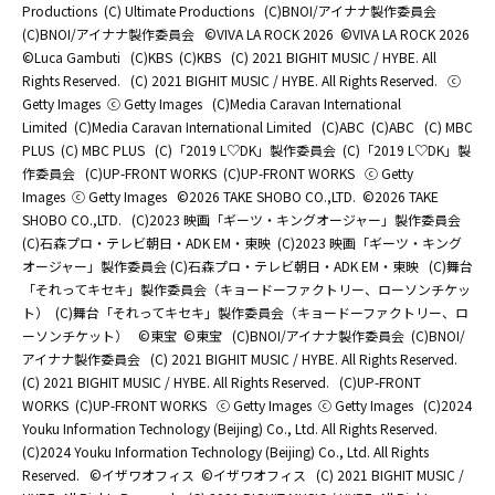
Productions
(C) Ultimate Productions
(C)BNOI/アイナナ製作委員会
(C)BNOI/アイナナ製作委員会
©️VIVA LA ROCK 2026
©️VIVA LA ROCK 2026
©Luca Gambuti
(C)KBS
(C)KBS
(C) 2021 BIGHIT MUSIC / HYBE. All
Rights Reserved.
(C) 2021 BIGHIT MUSIC / HYBE. All Rights Reserved.
ⓒ
Getty Images
ⓒ Getty Images
(C)Media Caravan International
Limited
(C)Media Caravan International Limited
(C)ABC
(C)ABC
(C) MBC
PLUS
(C) MBC PLUS
(C)「2019 L♡DK」製作委員会
(C)「2019 L♡DK」製
作委員会
(C)UP-FRONT WORKS
(C)UP-FRONT WORKS
ⓒ Getty
Images
ⓒ Getty Images
©2026 TAKE SHOBO CO.,LTD.
©2026 TAKE
SHOBO CO.,LTD.
(C)2023 映画「ギーツ・キングオージャー」製作委員会
(C)石森プロ・テレビ朝日・ADK EM・東映
(C)2023 映画「ギーツ・キング
オージャー」製作委員会 (C)石森プロ・テレビ朝日・ADK EM・東映
(C)舞台
「それってキセキ」製作委員会（キョードーファクトリー、ローソンチケッ
ト）
(C)舞台「それってキセキ」製作委員会（キョードーファクトリー、ロ
ーソンチケット）
©東宝
©東宝
(C)BNOI/アイナナ製作委員会
(C)BNOI/
アイナナ製作委員会
(C) 2021 BIGHIT MUSIC / HYBE. All Rights Reserved.
(C) 2021 BIGHIT MUSIC / HYBE. All Rights Reserved.
(C)UP-FRONT
WORKS
(C)UP-FRONT WORKS
ⓒ Getty Images
ⓒ Getty Images
(C)2024
Youku Information Technology (Beijing) Co., Ltd. All Rights Reserved.
(C)2024 Youku Information Technology (Beijing) Co., Ltd. All Rights
Reserved.
©イザワオフィス
©イザワオフィス
(C) 2021 BIGHIT MUSIC /