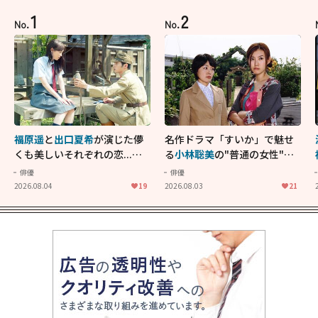
1
2
No.
No.
福原遥
と
出口夏希
が演じた儚
名作ドラマ「すいか」で魅せ
くも美しいそれぞれの恋...生
る
小林聡美
の"普通の女性"が
きることの尊さを教えてくれ
大人に刺さる...映画「かもめ
俳優
俳優
た映画「あの花が咲く丘で、
食堂」にも通じる静かな芝居
2026.08.04
19
2026.08.03
21
君とまた出会えたら。」