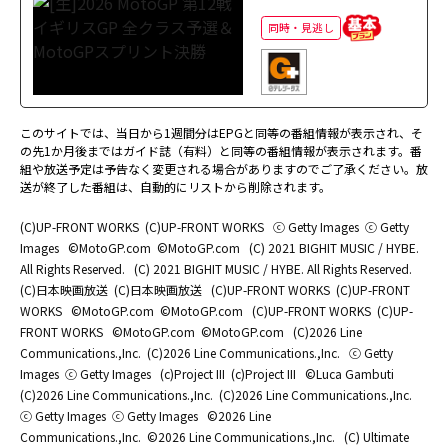
同時・見逃し
このサイトでは、当日から1週間分はEPGと同等の番組情報が表示され、そ
の先1か月後まではガイド誌（有料）と同等の番組情報が表示されます。番
組や放送予定は予告なく変更される場合がありますのでご了承ください。放
送が終了した番組は、自動的にリストから削除されます。
(C)UP-FRONT WORKS
(C)UP-FRONT WORKS
ⓒ Getty Images
ⓒ Getty
Images
©MotoGP.com
©MotoGP.com
(C) 2021 BIGHIT MUSIC / HYBE.
All Rights Reserved.
(C) 2021 BIGHIT MUSIC / HYBE. All Rights Reserved.
(C)日本映画放送
(C)日本映画放送
(C)UP-FRONT WORKS
(C)UP-FRONT
WORKS
©MotoGP.com
©MotoGP.com
(C)UP-FRONT WORKS
(C)UP-
FRONT WORKS
©MotoGP.com
©MotoGP.com
(C)2026 Line
Communications.,Inc.
(C)2026 Line Communications.,Inc.
ⓒ Getty
Images
ⓒ Getty Images
(c)Project III
(c)Project III
©Luca Gambuti
(C)2026 Line Communications.,Inc.
(C)2026 Line Communications.,Inc.
ⓒ Getty Images
ⓒ Getty Images
©2026 Line
Communications.,Inc.
©2026 Line Communications.,Inc.
(C) Ultimate