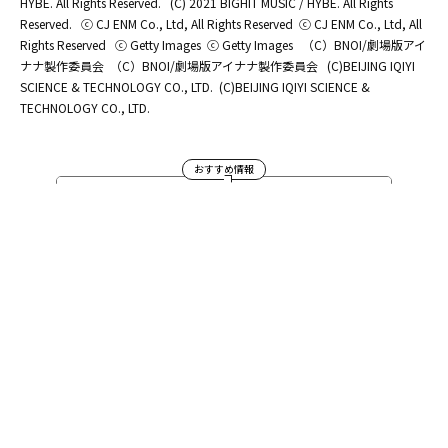
HYBE. All Rights Reserved.
(C) 2021 BIGHIT MUSIC / HYBE. All Rights
Reserved.
ⓒ CJ ENM Co., Ltd, All Rights Reserved
ⓒ CJ ENM Co., Ltd, All
Rights Reserved
ⓒ Getty Images
ⓒ Getty Images
（C）BNOI/劇場版アイ
ナナ製作委員会
（C）BNOI/劇場版アイナナ製作委員会
(C)BEIJING IQIYI
SCIENCE & TECHNOLOGY CO., LTD.
(C)BEIJING IQIYI SCIENCE &
TECHNOLOGY CO., LTD.
おすすめ情報