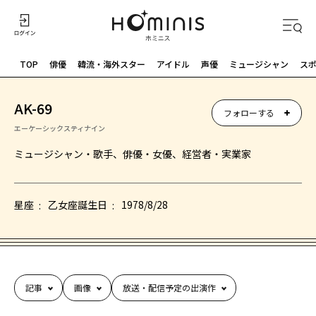
TOP
俳優
韓流・海外スター
アイドル
声優
ミュージシャン
ス
AK-69
フォローする
エーケーシックスティナイン
ミュージシャン・歌手、俳優・女優、経営者・実業家
星座
乙女座
誕生日
1978/8/28
記事
画像
放送・配信予定の出演作