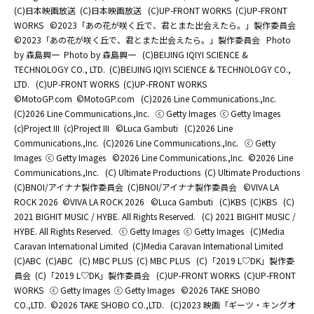
(C)日本映画放送
(C)日本映画放送
(C)UP-FRONT WORKS
(C)UP-FRONT
WORKS
©2023「あの花が咲く丘で、君とまた出会えたら。」製作委員会
©2023「あの花が咲く丘で、君とまた出会えたら。」製作委員会
Photo
by 森島興一
Photo by 森島興一
(C)BEIJING IQIYI SCIENCE &
TECHNOLOGY CO., LTD.
(C)BEIJING IQIYI SCIENCE & TECHNOLOGY CO.,
LTD.
(C)UP-FRONT WORKS
(C)UP-FRONT WORKS
©MotoGP.com
©MotoGP.com
(C)2026 Line Communications.,Inc.
(C)2026 Line Communications.,Inc.
ⓒ Getty Images
ⓒ Getty Images
(c)Project III
(c)Project III
©Luca Gambuti
(C)2026 Line
Communications.,Inc.
(C)2026 Line Communications.,Inc.
ⓒ Getty
Images
ⓒ Getty Images
©2026 Line Communications.,Inc.
©2026 Line
Communications.,Inc.
(C) Ultimate Productions
(C) Ultimate Productions
(C)BNOI/アイナナ製作委員会
(C)BNOI/アイナナ製作委員会
©️VIVA LA
ROCK 2026
©️VIVA LA ROCK 2026
©Luca Gambuti
(C)KBS
(C)KBS
(C)
2021 BIGHIT MUSIC / HYBE. All Rights Reserved.
(C) 2021 BIGHIT MUSIC /
HYBE. All Rights Reserved.
ⓒ Getty Images
ⓒ Getty Images
(C)Media
Caravan International Limited
(C)Media Caravan International Limited
(C)ABC
(C)ABC
(C) MBC PLUS
(C) MBC PLUS
(C)「2019 L♡DK」製作委
員会
(C)「2019 L♡DK」製作委員会
(C)UP-FRONT WORKS
(C)UP-FRONT
WORKS
ⓒ Getty Images
ⓒ Getty Images
©2026 TAKE SHOBO
CO.,LTD.
©2026 TAKE SHOBO CO.,LTD.
(C)2023 映画「ギーツ・キングオ