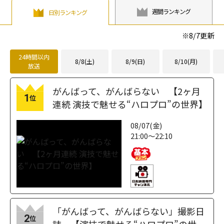
週間ランキング
日別ランキング
※
8/7
更新
24時間以内
8/8(土)
8/9(日)
8/10(月)
放送
がんばって、がんばらない 【2ヶ月
1
位
連続 演技で魅せる“ハロプロ”の世界】
08/07(金)
21:00～22:10
「がんばって、がんばらない」撮影日
2
位
誌 【演技で魅せる“ハロプロ”の世