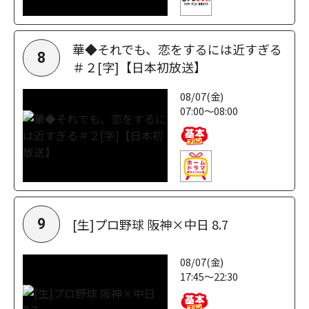
華◆それでも、恋をするには近すぎる
8
＃２[字]【日本初放送】
08/07(金)
07:00～08:00
[生]プロ野球 阪神×中日 8.7
9
08/07(金)
17:45～22:30