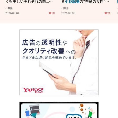
くも美しいそれぞれの恋...生
る
小林聡美
の"普通の女性"が
きることの尊さを教えてくれ
大人に刺さる...映画「かもめ
俳優
俳優
た映画「あの花が咲く丘で、
食堂」にも通じる静かな芝居
2026.08.04
18
2026.08.03
21
君とまた出会えたら。」