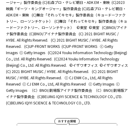
ージャー」製作委員会 (C)石森プロ・テレビ朝日・ADK EM・東映
(C)2023
映画「ギーツ・キングオージャー」製作委員会 (C)石森プロ・テレビ朝日・
ADK EM・東映
(C)舞台「それってキセキ」製作委員会（キョードーファク
トリー、ローソンチケット）
(C)舞台「それってキセキ」製作委員会（キョ
ードーファクトリー、ローソンチケット）
©東宝
©東宝
(C)BNOI/アイナ
ナ製作委員会
(C)BNOI/アイナナ製作委員会
(C) 2021 BIGHIT MUSIC /
HYBE. All Rights Reserved.
(C) 2021 BIGHIT MUSIC / HYBE. All Rights
Reserved.
(C)UP-FRONT WORKS
(C)UP-FRONT WORKS
ⓒ Getty
Images
ⓒ Getty Images
(C)2024 Youku Information Technology (Beijing)
Co., Ltd. All Rights Reserved.
(C)2024 Youku Information Technology
(Beijing) Co., Ltd. All Rights Reserved.
©イザワオフィス
©イザワオフィス
(C) 2021 BIGHIT MUSIC / HYBE. All Rights Reserved.
(C) 2021 BIGHIT
MUSIC / HYBE. All Rights Reserved.
ⓒ CJ ENM Co., Ltd, All Rights
Reserved
ⓒ CJ ENM Co., Ltd, All Rights Reserved
ⓒ Getty Images
ⓒ
Getty Images
（C）BNOI/劇場版アイナナ製作委員会
（C）BNOI/劇場版ア
イナナ製作委員会
(C)BEIJING IQIYI SCIENCE & TECHNOLOGY CO., LTD.
(C)BEIJING IQIYI SCIENCE & TECHNOLOGY CO., LTD.
おすすめ情報