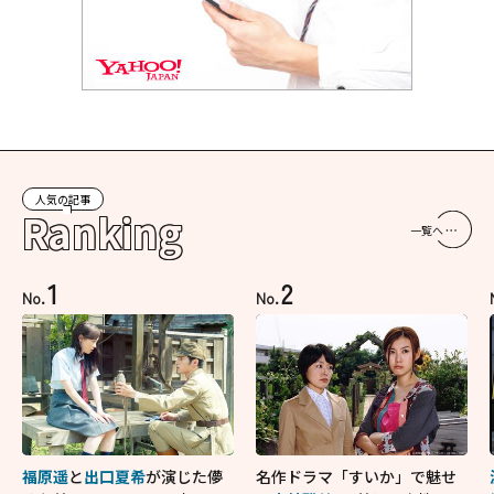
人気の記事
Ranking
一覧へ
1
2
No.
No.
福原遥
と
出口夏希
が演じた儚
名作ドラマ「すいか」で魅せ