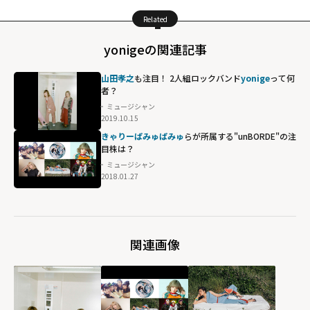
Related
yonigeの関連記事
山田孝之
も注目！ 2人組ロックバンド
yonige
って何
者？
ミュージシャン
2019.10.15
きゃりーぱみゅぱみゅ
らが所属する"unBORDE"の注
目株は？
ミュージシャン
2018.01.27
関連画像