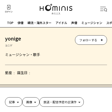
TOP
俳優
韓流・海外スター
アイドル
声優
ミュージシャン
ス
yonige
フォローする
ヨニゲ
ミュージシャン・歌手
星座
誕生日
記事
画像
放送・配信予定の出演作