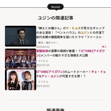
Related
ユジンの関連記事
「紳士とお嬢さん」の
チ・ヒョヌ
が見せるギャップ
のある演技！「ペントハウス」の
ユジン
との共演で
前代未聞の離婚戦争を描いたドラマ「ファーストレ
ディ」
韓流・海外スター
2026.04.02
2
宮脇咲良
の衝撃の寝顔が暴露！？
IZ*ONE(アイズワ
ン)
メンバーの細かすぎる情報を大公開
アイドル
2019.07.05
IZ*ONE(アイズワン)
のムードメーカー！
チェ・イェ
ナ
&
アン・ユジン
が可愛すぎる罪！？
アイドル
2019.06.03
関連画像