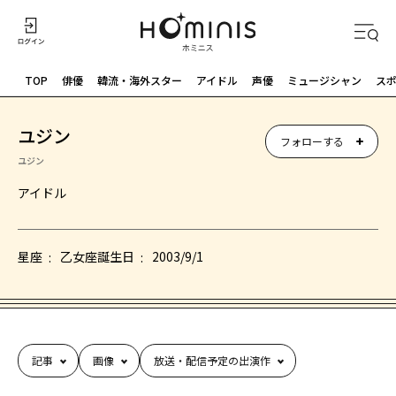
TOP
俳優
韓流・海外スター
アイドル
声優
ミュージシャン
ス
ユジン
フォローする
ユジン
アイドル
星座
乙女座
誕生日
2003/9/1
記事
画像
放送・配信予定の出演作