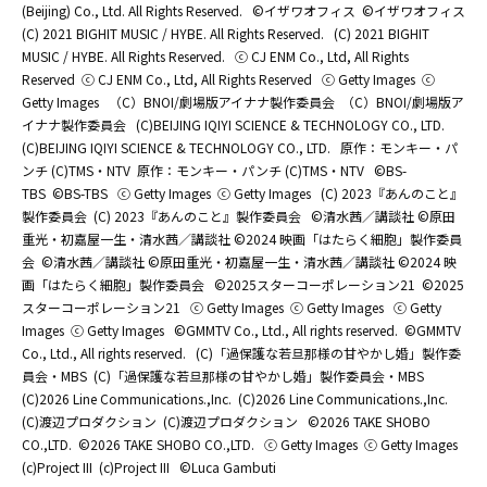
(Beijing) Co., Ltd. All Rights Reserved.
©イザワオフィス
©イザワオフィス
(C) 2021 BIGHIT MUSIC / HYBE. All Rights Reserved.
(C) 2021 BIGHIT
MUSIC / HYBE. All Rights Reserved.
ⓒ CJ ENM Co., Ltd, All Rights
Reserved
ⓒ CJ ENM Co., Ltd, All Rights Reserved
ⓒ Getty Images
ⓒ
Getty Images
（C）BNOI/劇場版アイナナ製作委員会
（C）BNOI/劇場版ア
イナナ製作委員会
(C)BEIJING IQIYI SCIENCE & TECHNOLOGY CO., LTD.
(C)BEIJING IQIYI SCIENCE & TECHNOLOGY CO., LTD.
原作：モンキー・パ
ンチ (C)TMS・NTV
原作：モンキー・パンチ (C)TMS・NTV
©BS-
TBS
©BS-TBS
ⓒ Getty Images
ⓒ Getty Images
(C) 2023『あんのこと』
製作委員会
(C) 2023『あんのこと』製作委員会
©清水茜／講談社 ©原田
重光・初嘉屋一生・清水茜／講談社 ©2024 映画「はたらく細胞」製作委員
会
©清水茜／講談社 ©原田重光・初嘉屋一生・清水茜／講談社 ©2024 映
画「はたらく細胞」製作委員会
©2025スターコーポレーション21
©2025
スターコーポレーション21
ⓒ Getty Images
ⓒ Getty Images
ⓒ Getty
Images
ⓒ Getty Images
©GMMTV Co., Ltd., All rights reserved.
©GMMTV
Co., Ltd., All rights reserved.
(C)「過保護な若旦那様の甘やかし婚」製作委
員会・MBS
(C)「過保護な若旦那様の甘やかし婚」製作委員会・MBS
(C)2026 Line Communications.,Inc.
(C)2026 Line Communications.,Inc.
(C)渡辺プロダクション
(C)渡辺プロダクション
©2026 TAKE SHOBO
CO.,LTD.
©2026 TAKE SHOBO CO.,LTD.
ⓒ Getty Images
ⓒ Getty Images
(c)Project III
(c)Project III
©Luca Gambuti