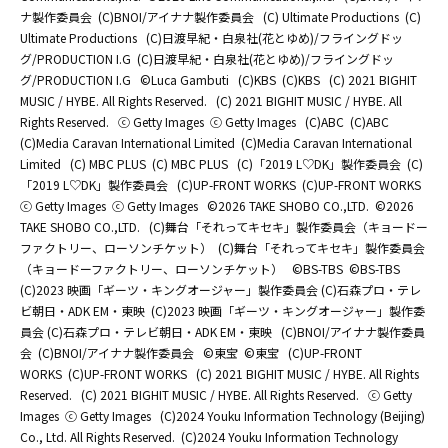
ナ製作委員会
(C)BNOI/アイナナ製作委員会
(C) Ultimate Productions
(C)
Ultimate Productions
(C)日渡早紀・白泉社(花とゆめ)/フライングドッ
グ/PRODUCTION I.G
(C)日渡早紀・白泉社(花とゆめ)/フライングドッ
グ/PRODUCTION I.G
©Luca Gambuti
(C)KBS
(C)KBS
(C) 2021 BIGHIT
MUSIC / HYBE. All Rights Reserved.
(C) 2021 BIGHIT MUSIC / HYBE. All
Rights Reserved.
ⓒ Getty Images
ⓒ Getty Images
(C)ABC
(C)ABC
(C)Media Caravan International Limited
(C)Media Caravan International
Limited
(C) MBC PLUS
(C) MBC PLUS
(C)「2019 L♡DK」製作委員会
(C)
「2019 L♡DK」製作委員会
(C)UP-FRONT WORKS
(C)UP-FRONT WORKS
ⓒ Getty Images
ⓒ Getty Images
©2026 TAKE SHOBO CO.,LTD.
©2026
TAKE SHOBO CO.,LTD.
(C)舞台「それってキセキ」製作委員会（キョードー
ファクトリー、ローソンチケット）
(C)舞台「それってキセキ」製作委員会
（キョードーファクトリー、ローソンチケット）
©BS-TBS
©BS-TBS
(C)2023 映画「ギーツ・キングオージャー」製作委員会 (C)石森プロ・テレ
ビ朝日・ADK EM・東映
(C)2023 映画「ギーツ・キングオージャー」製作委
員会 (C)石森プロ・テレビ朝日・ADK EM・東映
(C)BNOI/アイナナ製作委員
会
(C)BNOI/アイナナ製作委員会
©東宝
©東宝
(C)UP-FRONT
WORKS
(C)UP-FRONT WORKS
(C) 2021 BIGHIT MUSIC / HYBE. All Rights
Reserved.
(C) 2021 BIGHIT MUSIC / HYBE. All Rights Reserved.
ⓒ Getty
Images
ⓒ Getty Images
(C)2024 Youku Information Technology (Beijing)
Co., Ltd. All Rights Reserved.
(C)2024 Youku Information Technology