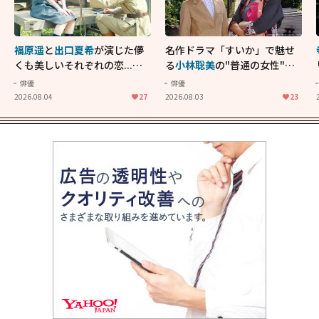
福原遥
と
出口夏希
が演じた儚
名作ドラマ「すいか」で魅せ
くも美しいそれぞれの恋...生
る
小林聡美
の"普通の女性"が
きることの尊さを教えてくれ
大人に刺さる...映画「かもめ
俳優
俳優
た映画「あの花が咲く丘で、
食堂」にも通じる静かな芝居
2026.08.04
27
2026.08.03
23
君とまた出会えたら。」