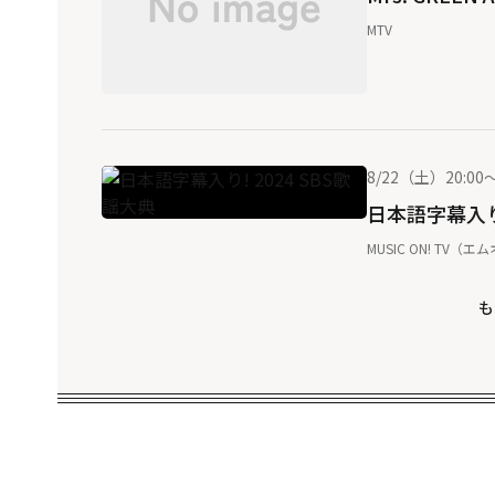
MTV
8/22（土）20:00～
日本語字幕入り!
MUSIC ON! TV（エ
も