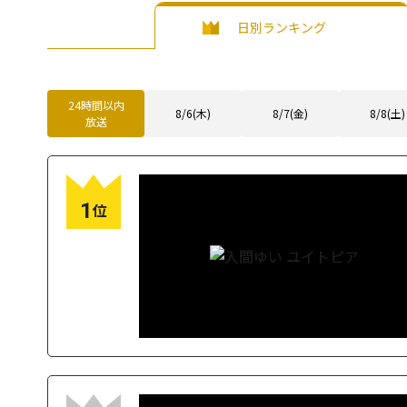
日別ランキング
24時間以内
8/6(木)
8/7(金)
8/8(土)
放送
1
位