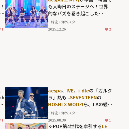
ス！
も大晦日のステージへ！世界
ハン
的なバズを巻き起こした
い
ALLDAY PROJECT・アニー
の
韓流・海外スター
MCにも注目が集まる「MBC歌
1
2025.12.26
2
謡大祭典」
に
aespa
、
IVE
、
i-dle
の「ガルク
ch
ラ」熱も...
SEVENTEEN
の
リス
HOSHI X WOOZI
ら、LAの観客
を魅了する世界基準のパフォ
韓流・海外スター
ーマンス
1
2025.08.30
1
、
K-POP第4世代を牽引する
LE