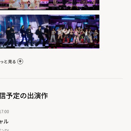
っと見る
信予定の出演作
7:00
シャル
ンTV