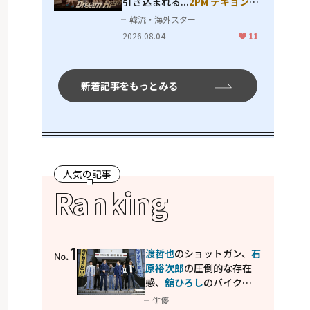
引き込まれる...
2PM テギョン
ら
豪華共演の青春名作「ドリーム
韓流・海外スター
ハイ」
2026.08.04
11
新着記事をもっとみる
人気の記事
Ranking
1
渡哲也
のショットガン、
石
No.
原裕次郎
の圧倒的な存在
感、
舘ひろし
のバイクア
クション！"大門軍団"の
俳優