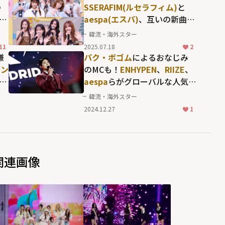
の
SSERAFIM(ルセラフィム)
と
K-
aespa(エスパ)
、互いの新曲に
せ
表れた、唯一無二の音楽性と
韓流・海外スター
カラーとは？
11
2025.07.18
2
嫌
パク・ボゴム
によるおなじみ
スン
のMCも！
ENHYPEN
、
RIIZE
、
レジ
aespa
らがグローバルな人気
反
を証明した「2024 MUSIC
韓流・海外スター
の
BANK IN MADRID」
2024.12.27
1
関連画像