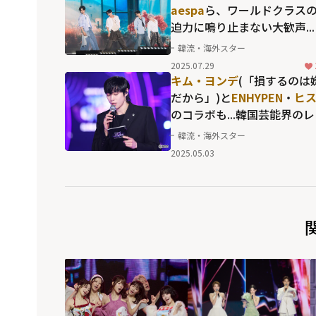
aespa
ら、ワールドクラス
迫力に鳴り止まない大歓声...
POPのファンダムを実感さ
韓流・海外スター
る「2025 Show! 音楽中心 in
2025.07.29
JAPAN」DAY2
キム・ヨンデ
(「損するのは
だから」)と
ENHYPEN
・
ヒ
のコラボも...韓国芸能界の
ェンドとの歴代級コラボが
韓流・海外スター
響を呼んだ「KBS歌謡祭」
2025.05.03
名場面