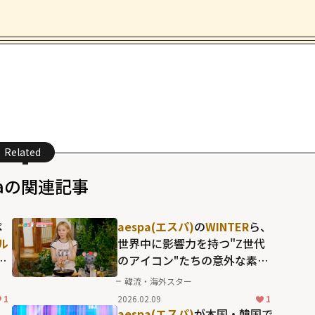
Related
paの関連記事
ペ
aespa(エスパ)
の
WINTER
ら、
(ル
世界中に影響力を持つ"Z世代
巻
のアイコン"たちの意外な素顔
が続出！一風変わった田舎体
韓流・海外スター
実
験記「田舎に行った都市Z」
1
2026.02.09
1
aespa(エスパ)
が本国・韓国で