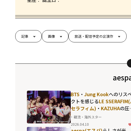
記事
画像
放送・配信予定の出演作
aes
BTS
・
Jung Kook
へのリス
クトを感じる
LE SSERAFIM
セラフィム)
・
KAZUHA
の圧
のソロパフォーマンスも！
韓流・海外スター
「KBS歌謡祭」だからこそ
2026.04.10
現した名場面の数々
aespa(エスパ)
らしさが光