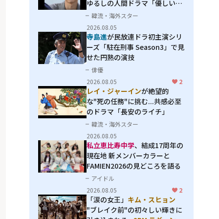
ゆるしの人間ドラマ「優しい
男」
韓流・海外スター
2026.08.05
寺島進
が民放連ドラ初主演シリ
ーズ「駐在刑事 Season3」で見
せた円熟の演技
俳優
2026.08.05
2
レイ・ジャーイン
が絶望的
な"死の任務"に挑む...共感必至
のドラマ「長安のライチ」
韓流・海外スター
2026.08.05
私立恵比寿中学
、結成17周年の
現在地 新メンバーカラーと
FAMIEN2026の見どころを語る
アイドル
2026.08.05
2
「涙の女王」
キム・スヒョン
"ブレイク前"の初々しい輝きに