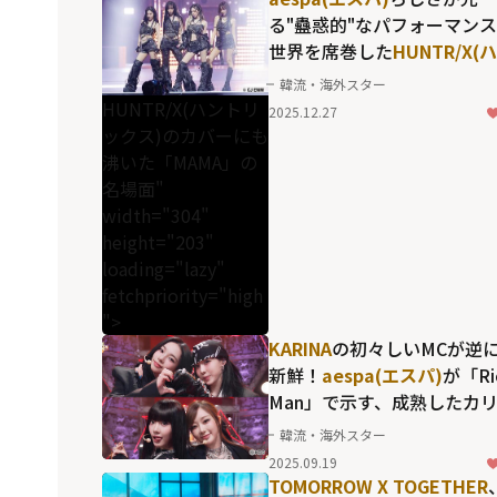
る"蠱惑的"なパフォーマン
世界を席巻した
HUNTR/X(
トリックス)
のカバーにも沸
韓流・海外スター
た「MAMA」の名場面
HUNTR/X(ハントリ
2025.12.27
ックス)のカバーにも
沸いた「MAMA」の
名場面"
width="304"
height="203"
loading="lazy"
fetchpriority="high
">
KARINA
の初々しいMCが逆
新鮮！
aespa(エスパ)
が「Ri
Man」で示す、成熟したカ
マ性
韓流・海外スター
2025.09.19
TOMORROW X TOGETHER