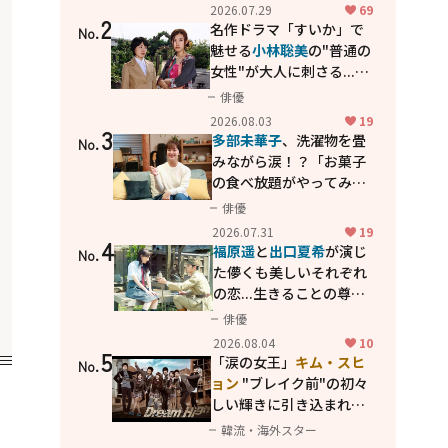
カッコよさが詰まった
2026.07.29
69
2
「西部警察 PART-II」
名作ドラマ「すいか」で
No.
魅せる
小林聡美
の"普通の
女性"が大人に刺さる...映
画「かもめ食堂」にも通
俳優
じる静かな芝居
2026.08.03
19
3
多部未華子
、洗濯物を畳
No.
みながら涙！？「お菓子
の食べ放題がやってみた
い」ハンディファン4台の
俳優
暑さ対策も明かす
2026.07.31
19
4
福原遥
と
出口夏希
が演じ
No.
た儚くも美しいそれぞれ
の恋...生きることの尊さ
を教えてくれた映画「あ
俳優
の花が咲く丘で、君とま
2026.08.04
10
5
た出会えたら。」
「涙の女王」
キム・スヒ
No.
ョン
"ブレイク前"の初々
しい輝きに引き込まれ
る...
2PM テギョン
ら豪華
韓流・海外スター
共演の青春名作「ドリー