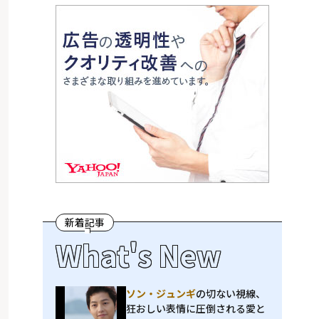
新着記事
What's New
ソン・ジュンギ
の切ない視線、
狂おしい表情に圧倒される――愛と