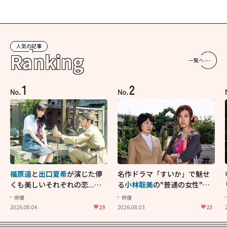
人気の記事
Ranking
一覧へ
1
2
No.
No.
福原遥
と
出口夏希
が演じた儚
名作ドラマ「すいか」で魅せ
くも美しいそれぞれの恋...生
る
小林聡美
の"普通の女性"が
きることの尊さを教えてくれ
大人に刺さる...映画「かもめ
俳優
俳優
た映画「あの花が咲く丘で、
食堂」にも通じる静かな芝居
2026.08.04
29
2026.08.03
23
君とまた出会えたら。」