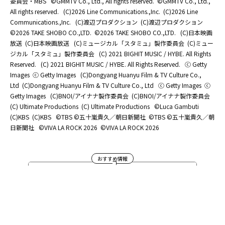
委員会・MBS
©GMMTV Co., Ltd., All rights reserved.
©GMMTV Co., Ltd.,
All rights reserved.
(C)2026 Line Communications.,Inc.
(C)2026 Line
Communications.,Inc.
(C)渡辺プロダクション
(C)渡辺プロダクション
©2026 TAKE SHOBO CO.,LTD.
©2026 TAKE SHOBO CO.,LTD.
(C)日本映画
放送
(C)日本映画放送
(C)ミュージカル「スタミュ」製作委員会
(C)ミュー
ジカル「スタミュ」製作委員会
(C) 2021 BIGHIT MUSIC / HYBE. All Rights
Reserved.
(C) 2021 BIGHIT MUSIC / HYBE. All Rights Reserved.
ⓒ Getty
Images
ⓒ Getty Images
(C)Dongyang Huanyu Film & TV Culture Co.,
Ltd
(C)Dongyang Huanyu Film & TV Culture Co., Ltd
ⓒ Getty Images
ⓒ
Getty Images
(C)BNOI/アイナナ製作委員会
(C)BNOI/アイナナ製作委員会
(C) Ultimate Productions
(C) Ultimate Productions
©Luca Gambuti
(C)KBS
(C)KBS
©TBS ©五十嵐貴久／朝日新聞社
©TBS ©五十嵐貴久／朝
日新聞社
©️VIVA LA ROCK 2026
©️VIVA LA ROCK 2026
おすすめ情報