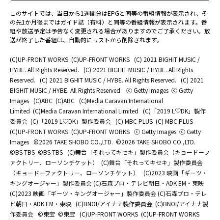
このサイトでは、当日から1週間分はEPGと同等の番組情報が表示され、そ
の先1か月後まではガイド誌（有料）と同等の番組情報が表示されます。番
組や放送予定は予告なく変更される場合がありますのでご了承ください。放
送が終了した番組は、自動的にリストから削除されます。
(C)UP-FRONT WORKS
(C)UP-FRONT WORKS
(C) 2021 BIGHIT MUSIC /
HYBE. All Rights Reserved.
(C) 2021 BIGHIT MUSIC / HYBE. All Rights
Reserved.
(C) 2021 BIGHIT MUSIC / HYBE. All Rights Reserved.
(C) 2021
BIGHIT MUSIC / HYBE. All Rights Reserved.
ⓒ Getty Images
ⓒ Getty
Images
(C)ABC
(C)ABC
(C)Media Caravan International
Limited
(C)Media Caravan International Limited
(C)「2019 L♡DK」製作
委員会
(C)「2019 L♡DK」製作委員会
(C) MBC PLUS
(C) MBC PLUS
(C)UP-FRONT WORKS
(C)UP-FRONT WORKS
ⓒ Getty Images
ⓒ Getty
Images
©2026 TAKE SHOBO CO.,LTD.
©2026 TAKE SHOBO CO.,LTD.
©BS-TBS
©BS-TBS
(C)舞台「それってキセキ」製作委員会（キョードーフ
ァクトリー、ローソンチケット）
(C)舞台「それってキセキ」製作委員会
（キョードーファクトリー、ローソンチケット）
(C)2023 映画「ギーツ・
キングオージャー」製作委員会 (C)石森プロ・テレビ朝日・ADK EM・東映
(C)2023 映画「ギーツ・キングオージャー」製作委員会 (C)石森プロ・テレ
ビ朝日・ADK EM・東映
(C)BNOI/アイナナ製作委員会
(C)BNOI/アイナナ製
作委員会
©東宝
©東宝
(C)UP-FRONT WORKS
(C)UP-FRONT WORKS