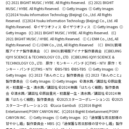
(C) 2021 BIGHIT MUSIC / HYBE. All Rights Reserved.
(C) 2021 BIGHIT
MUSIC / HYBE. All Rights Reserved.
ⓒ Getty Images
ⓒ Getty Images
(C)2024 Youku Information Technology (Beijing) Co., Ltd. All Rights
Reserved.
(C)2024 Youku Information Technology (Beijing) Co., Ltd. All
Rights Reserved.
©イザワオフィス
©イザワオフィス
ⓒ Getty Images
ⓒ
Getty Images
(C) 2021 BIGHIT MUSIC / HYBE. All Rights Reserved.
(C)
2021 BIGHIT MUSIC / HYBE. All Rights Reserved.
ⓒ CJ ENM Co., Ltd, All
Rights Reserved
ⓒ CJ ENM Co., Ltd, All Rights Reserved
（C）BNOI/劇場
版アイナナ製作委員会
（C）BNOI/劇場版アイナナ製作委員会
(C)BEIJING
IQIYI SCIENCE & TECHNOLOGY CO., LTD.
(C)BEIJING IQIYI SCIENCE &
TECHNOLOGY CO., LTD.
原作：モンキー・パンチ (C)TMS・NTV
原作：モ
ンキー・パンチ (C)TMS・NTV
©BS-TBS
©BS-TBS
ⓒ Getty Images
ⓒ
Getty Images
(C) 2023『あんのこと』製作委員会
(C) 2023『あんのこと』
製作委員会
ⓒ Getty Images
ⓒ Getty Images
©清水茜／講談社 ©原田重
光・初嘉屋一生・清水茜／講談社 ©2024 映画「はたらく細胞」製作委員
会
©清水茜／講談社 ©原田重光・初嘉屋一生・清水茜／講談社 ©2024 映
画「はたらく細胞」製作委員会
©2025スターコーポレーション21
©2025
スターコーポレーション21
©Luca Gambuti
(C)2016 BigHit
Entertainment/PONY CANYON INC.
(C)2016 BigHit Entertainment/PONY
CANYON INC.
ⓒ Getty Images
ⓒ Getty Images
(C)「過保護な若旦那様の
甘やかし婚」製作委員会・MBS
(C)「過保護な若旦那様の甘やかし婚」製作