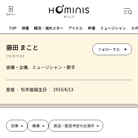
TOP
俳優
韓流・海外スター
アイドル
声優
ミュージシャン
ス
藤田 まこと
フォローする
フジタ マコト
俳優・女優、ミュージシャン・歌手
星座
牡羊座
誕生日
1933/4/13
記事
画像
放送・配信予定の出演作