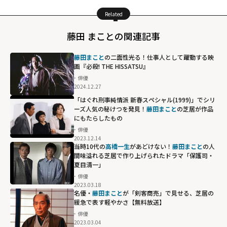
Related
藤田 まことの関連記事
藤田まこと
の二面性光る！仕事人として躍動する映
画『必殺! THE HISSATSU』
俳優
2024.12.27
「はぐれ刑事純情派 新春スペシャル(1999)」でシリ
ーズ人気の秘けつを発見！
藤田まこと
の芝居が作品
にもたらしたもの
俳優
2023.12.14
当時10代の
高橋一生
があどけない！
藤田まこと
の人
間味溢れる芝居で作り上げられたドラマ「保護司・
夏目清一」
俳優
2023.03.18
名優・
藤田まこと
が「剣客商売」で見せる、芝居の
緩急で表す軽やかさ【無料放送】
俳優
2023.03.04