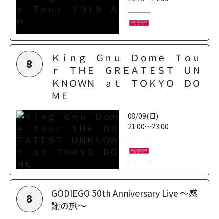
Ｋｉｎｇ Ｇｎｕ Ｄｏｍｅ Ｔｏｕ
8
ｒ ＴＨＥ ＧＲＥＡＴＥＳＴ ＵＮ
ＫＮＯＷＮ ａｔ ＴＯＫＹＯ ＤＯ
ＭＥ
08/09(日)
21:00～23:00
GODIEGO 50th Anniversary Live ～感
8
謝の旅～