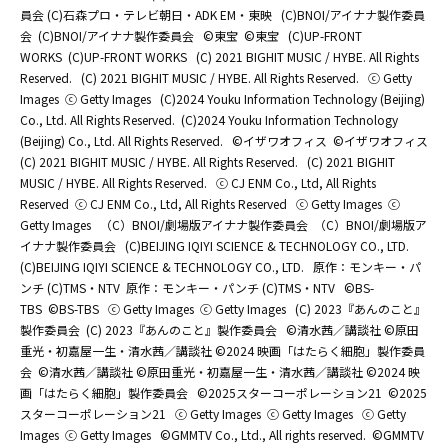
員会 (C)石森プロ・テレビ朝日・ADK EM・東映
(C)BNOI/アイナナ製作委員
会
(C)BNOI/アイナナ製作委員会
©東宝
©東宝
(C)UP-FRONT
WORKS
(C)UP-FRONT WORKS
(C) 2021 BIGHIT MUSIC / HYBE. All Rights
Reserved.
(C) 2021 BIGHIT MUSIC / HYBE. All Rights Reserved.
ⓒ Getty
Images
ⓒ Getty Images
(C)2024 Youku Information Technology (Beijing)
Co., Ltd. All Rights Reserved.
(C)2024 Youku Information Technology
(Beijing) Co., Ltd. All Rights Reserved.
©イザワオフィス
©イザワオフィス
(C) 2021 BIGHIT MUSIC / HYBE. All Rights Reserved.
(C) 2021 BIGHIT
MUSIC / HYBE. All Rights Reserved.
ⓒ CJ ENM Co., Ltd, All Rights
Reserved
ⓒ CJ ENM Co., Ltd, All Rights Reserved
ⓒ Getty Images
ⓒ
Getty Images
（C）BNOI/劇場版アイナナ製作委員会
（C）BNOI/劇場版ア
イナナ製作委員会
(C)BEIJING IQIYI SCIENCE & TECHNOLOGY CO., LTD.
(C)BEIJING IQIYI SCIENCE & TECHNOLOGY CO., LTD.
原作：モンキー・パ
ンチ (C)TMS・NTV
原作：モンキー・パンチ (C)TMS・NTV
©BS-
TBS
©BS-TBS
ⓒ Getty Images
ⓒ Getty Images
(C) 2023『あんのこと』
製作委員会
(C) 2023『あんのこと』製作委員会
©清水茜／講談社 ©原田
重光・初嘉屋一生・清水茜／講談社 ©2024 映画「はたらく細胞」製作委員
会
©清水茜／講談社 ©原田重光・初嘉屋一生・清水茜／講談社 ©2024 映
画「はたらく細胞」製作委員会
©2025スターコーポレーション21
©2025
スターコーポレーション21
ⓒ Getty Images
ⓒ Getty Images
ⓒ Getty
Images
ⓒ Getty Images
©GMMTV Co., Ltd., All rights reserved.
©GMMTV