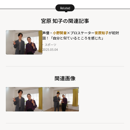
Related
宮原 知子の関連記事
声優・
小野賢章
×プロスケーター
宮原知子
が初対
談！「自分と似ているところを感じた」
スポーツ
2025.05.04
関連画像