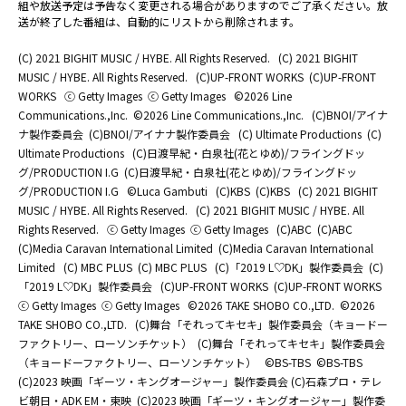
組や放送予定は予告なく変更される場合がありますのでご了承ください。放
送が終了した番組は、自動的にリストから削除されます。
(C) 2021 BIGHIT MUSIC / HYBE. All Rights Reserved.
(C) 2021 BIGHIT
MUSIC / HYBE. All Rights Reserved.
(C)UP-FRONT WORKS
(C)UP-FRONT
WORKS
ⓒ Getty Images
ⓒ Getty Images
©2026 Line
Communications.,Inc.
©2026 Line Communications.,Inc.
(C)BNOI/アイナ
ナ製作委員会
(C)BNOI/アイナナ製作委員会
(C) Ultimate Productions
(C)
Ultimate Productions
(C)日渡早紀・白泉社(花とゆめ)/フライングドッ
グ/PRODUCTION I.G
(C)日渡早紀・白泉社(花とゆめ)/フライングドッ
グ/PRODUCTION I.G
©Luca Gambuti
(C)KBS
(C)KBS
(C) 2021 BIGHIT
MUSIC / HYBE. All Rights Reserved.
(C) 2021 BIGHIT MUSIC / HYBE. All
Rights Reserved.
ⓒ Getty Images
ⓒ Getty Images
(C)ABC
(C)ABC
(C)Media Caravan International Limited
(C)Media Caravan International
Limited
(C) MBC PLUS
(C) MBC PLUS
(C)「2019 L♡DK」製作委員会
(C)
「2019 L♡DK」製作委員会
(C)UP-FRONT WORKS
(C)UP-FRONT WORKS
ⓒ Getty Images
ⓒ Getty Images
©2026 TAKE SHOBO CO.,LTD.
©2026
TAKE SHOBO CO.,LTD.
(C)舞台「それってキセキ」製作委員会（キョードー
ファクトリー、ローソンチケット）
(C)舞台「それってキセキ」製作委員会
（キョードーファクトリー、ローソンチケット）
©BS-TBS
©BS-TBS
(C)2023 映画「ギーツ・キングオージャー」製作委員会 (C)石森プロ・テレ
ビ朝日・ADK EM・東映
(C)2023 映画「ギーツ・キングオージャー」製作委