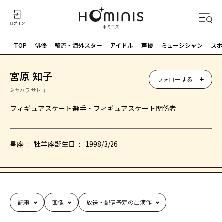
TOP
俳優
韓流・海外スター
アイドル
声優
ミュージシャン
ス
宮原 知子
フォローする
ミヤハラ サトコ
フィギュアスケート選手・フィギュアスケート関係者
星座
牡羊座
誕生日
1998/3/26
記事
画像
放送・配信予定の出演作