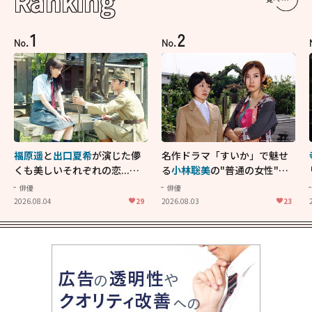
Ranking
1
2
No.
No.
福原遥
と
出口夏希
が演じた儚
名作ドラマ「すいか」で魅せ
くも美しいそれぞれの恋...生
る
小林聡美
の"普通の女性"が
きることの尊さを教えてくれ
大人に刺さる...映画「かもめ
俳優
俳優
た映画「あの花が咲く丘で、
食堂」にも通じる静かな芝居
2026.08.04
29
2026.08.03
23
君とまた出会えたら。」