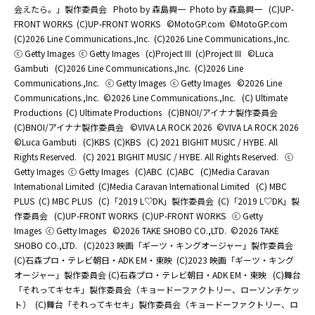
会えたら。」製作委員会
Photo by 森島興一
Photo by 森島興一
(C)UP-
FRONT WORKS
(C)UP-FRONT WORKS
©MotoGP.com
©MotoGP.com
(C)2026 Line Communications.,Inc.
(C)2026 Line Communications.,Inc.
ⓒ Getty Images
ⓒ Getty Images
(c)Project III
(c)Project III
©Luca
Gambuti
(C)2026 Line Communications.,Inc.
(C)2026 Line
Communications.,Inc.
ⓒ Getty Images
ⓒ Getty Images
©2026 Line
Communications.,Inc.
©2026 Line Communications.,Inc.
(C) Ultimate
Productions
(C) Ultimate Productions
(C)BNOI/アイナナ製作委員会
(C)BNOI/アイナナ製作委員会
©️VIVA LA ROCK 2026
©️VIVA LA ROCK 2026
©Luca Gambuti
(C)KBS
(C)KBS
(C) 2021 BIGHIT MUSIC / HYBE. All
Rights Reserved.
(C) 2021 BIGHIT MUSIC / HYBE. All Rights Reserved.
ⓒ
Getty Images
ⓒ Getty Images
(C)ABC
(C)ABC
(C)Media Caravan
International Limited
(C)Media Caravan International Limited
(C) MBC
PLUS
(C) MBC PLUS
(C)「2019 L♡DK」製作委員会
(C)「2019 L♡DK」製
作委員会
(C)UP-FRONT WORKS
(C)UP-FRONT WORKS
ⓒ Getty
Images
ⓒ Getty Images
©2026 TAKE SHOBO CO.,LTD.
©2026 TAKE
SHOBO CO.,LTD.
(C)2023 映画「ギーツ・キングオージャー」製作委員会
(C)石森プロ・テレビ朝日・ADK EM・東映
(C)2023 映画「ギーツ・キング
オージャー」製作委員会 (C)石森プロ・テレビ朝日・ADK EM・東映
(C)舞台
「それってキセキ」製作委員会（キョードーファクトリー、ローソンチケッ
ト）
(C)舞台「それってキセキ」製作委員会（キョードーファクトリー、ロ