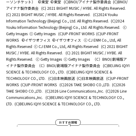
ーソンチケット）
©東宝
©東宝
(C)BNOI/アイナナ製作委員会
(C)BNOI/
アイナナ製作委員会
(C) 2021 BIGHIT MUSIC / HYBE. All Rights Reserved.
(C) 2021 BIGHIT MUSIC / HYBE. All Rights Reserved.
(C)2024 Youku
Information Technology (Beijing) Co., Ltd. All Rights Reserved.
(C)2024
Youku Information Technology (Beijing) Co., Ltd. All Rights Reserved.
ⓒ
Getty Images
ⓒ Getty Images
(C)UP-FRONT WORKS
(C)UP-FRONT
WORKS
©イザワオフィス
©イザワオフィス
ⓒ CJ ENM Co., Ltd, All
Rights Reserved
ⓒ CJ ENM Co., Ltd, All Rights Reserved
(C) 2021 BIGHIT
MUSIC / HYBE. All Rights Reserved.
(C) 2021 BIGHIT MUSIC / HYBE. All
Rights Reserved.
ⓒ Getty Images
ⓒ Getty Images
（C）BNOI/劇場版ア
イナナ製作委員会
（C）BNOI/劇場版アイナナ製作委員会
(C)BEIJING IQIYI
SCIENCE & TECHNOLOGY CO., LTD.
(C)BEIJING IQIYI SCIENCE &
TECHNOLOGY CO., LTD.
(C)日本映画放送
(C)日本映画放送
(C)UP-FRONT
WORKS
(C)UP-FRONT WORKS
(C)2026 TAKE SHOBO CO.,LTD.
(C)2026
TAKE SHOBO CO.,LTD.
(C)2026 Line Communications.,Inc.
(C)2026 Line
Communications.,Inc.
(C)BEIJING IQIYI SCIENCE & TECHNOLOGY CO.,
LTD.
(C)BEIJING IQIYI SCIENCE & TECHNOLOGY CO., LTD.
おすすめ情報