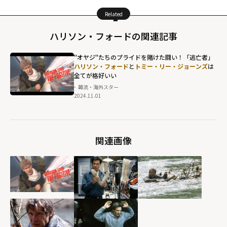
Related
ハリソン・フォードの関連記事
"オヤジ"たちのプライドを賭けた闘い！「逃亡者」
ハリソン・フォード
と
トミー・リー・ジョーンズ
は
全てが格好いい
韓流・海外スター
2024.11.01
ハリソン・フォ
ードと
トミー・
リー・ジョーン
ズ
は全てが格好
関連画像
いい "
width="304"
height="203"
loading="lazy"
fetchpriority="h
igh">