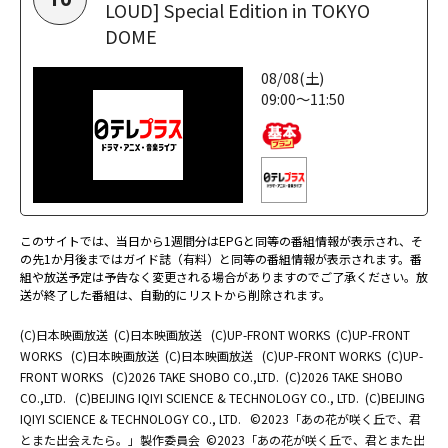
LOUD] Special Edition in TOKYO
DOME
08/08(土)
09:00～11:50
このサイトでは、当日から1週間分はEPGと同等の番組情報が表示され、そ
の先1か月後まではガイド誌（有料）と同等の番組情報が表示されます。番
組や放送予定は予告なく変更される場合がありますのでご了承ください。放
送が終了した番組は、自動的にリストから削除されます。
(C)日本映画放送
(C)日本映画放送
(C)UP-FRONT WORKS
(C)UP-FRONT
WORKS
(C)日本映画放送
(C)日本映画放送
(C)UP-FRONT WORKS
(C)UP-
FRONT WORKS
(C)2026 TAKE SHOBO CO.,LTD.
(C)2026 TAKE SHOBO
CO.,LTD.
(C)BEIJING IQIYI SCIENCE & TECHNOLOGY CO., LTD.
(C)BEIJING
IQIYI SCIENCE & TECHNOLOGY CO., LTD.
©2023「あの花が咲く丘で、君
とまた出会えたら。」製作委員会
©2023「あの花が咲く丘で、君とまた出