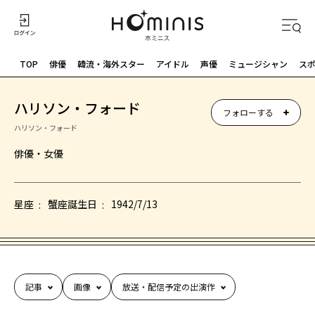
TOP
俳優
韓流・海外スター
アイドル
声優
ミュージシャン
ス
ハリソン・フォード
フォローする
ハリソン・フォード
俳優・女優
星座
蟹座
誕生日
1942/7/13
記事
画像
放送・配信予定の出演作