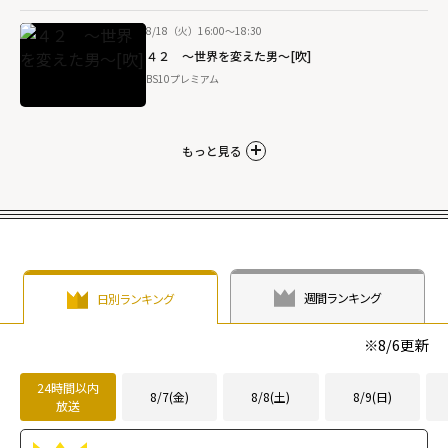
8/18（火）16:00～18:30
４２ ～世界を変えた男～[吹]
BS10プレミアム
もっと見る
週間ランキング
日別ランキング
※
8/6
更新
24時間以内
8/7(金)
8/8(土)
8/9(日)
放送