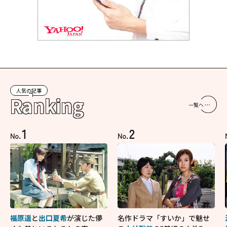
人気の記事
Ranking
一覧へ
1
2
No.
No.
福原遥
と
出口夏希
が演じた儚
名作ドラマ「すいか」で魅せ