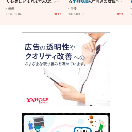
くも美しいそれぞれの恋...生
る
小林聡美
の"普通の女性"が
きることの尊さを教えてくれ
大人に刺さる...映画「かもめ
俳優
俳優
た映画「あの花が咲く丘で、
食堂」にも通じる静かな芝居
2026.08.04
17
2026.08.03
21
君とまた出会えたら。」