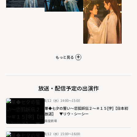
もっと見る
放送・配信予定の出演作
8/12（水）14:00～15:00
華◆七夕の誓い～恋狐妖伝２～＃１５[字]【日本初
放送】 ▼リウ・シーシー
衛星劇場
8/12（水）15:00～16:00