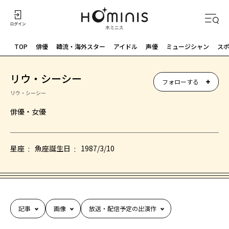
TOP
俳優
韓流・海外スター
アイドル
声優
ミュージシャン
ス
リウ・シーシー
フォローする
リウ・シーシー
俳優・女優
星座
魚座
誕生日
1987/3/10
記事
画像
放送・配信予定の出演作