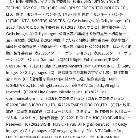
（C）BNOI/劇場版アイナナ製作委員会
(C)BEIJING IQIYI SCIENCE &
TECHNOLOGY CO., LTD.
(C)BEIJING IQIYI SCIENCE & TECHNOLOGY CO.,
LTD.
原作：モンキー・パンチ (C)TMS・NTV
原作：モンキー・パンチ
(C)TMS・NTV
©BS-TBS
©BS-TBS
ⓒ Getty Images
ⓒ Getty Images
(C)
2023『あんのこと』製作委員会
(C) 2023『あんのこと』製作委員会
ⓒ
Getty Images
ⓒ Getty Images
©清水茜／講談社 ©原田重光・初嘉屋一
生・清水茜／講談社 ©2024 映画「はたらく細胞」製作委員会
©清水茜／
講談社 ©原田重光・初嘉屋一生・清水茜／講談社 ©2024 映画「はたらく細
胞」製作委員会
©2025スターコーポレーション21
©2025スターコーポレ
ーション21
©Luca Gambuti
(C)2016 BigHit Entertainment/PONY
CANYON INC.
(C)2016 BigHit Entertainment/PONY CANYON INC.
ⓒ Getty
Images
ⓒ Getty Images
(C)「過保護な若旦那様の甘やかし婚」製作委員
会・MBS
(C)「過保護な若旦那様の甘やかし婚」製作委員会・MBS
©GMMTV Co., Ltd., All rights reserved.
©GMMTV Co., Ltd., All rights
reserved.
(C)2026 Line Communications.,Inc.
(C)2026 Line
Communications.,Inc.
(C)渡辺プロダクション
(C)渡辺プロダクション
©2026 TAKE SHOBO CO.,LTD.
©2026 TAKE SHOBO CO.,LTD.
(C)日本映画
放送
(C)日本映画放送
(C)ミュージカル「スタミュ」製作委員会
(C)ミュー
ジカル「スタミュ」製作委員会
(C) 2021 BIGHIT MUSIC / HYBE. All Rights
Reserved.
(C) 2021 BIGHIT MUSIC / HYBE. All Rights Reserved.
ⓒ Getty
Images
ⓒ Getty Images
(C)Dongyang Huanyu Film & TV Culture Co.,
Ltd
(C)Dongyang Huanyu Film & TV Culture Co., Ltd
(C)UP-FRONT