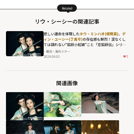
Related
リウ・シーシーの関連記事
悲しい運命を体現した
ホウ・ミンハオ(侯明昊)
、
デ
ィン・ユーシー(丁禹兮)
の存在感も鮮烈！涙なくし
ては語れない"狐妖小紅娘"こと「恋狐妖伝」シリー
ズ第2章
韓流・海外スター
2026.06.02
7
関連画像