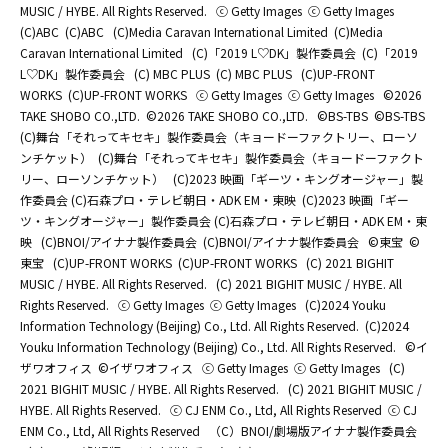
MUSIC / HYBE. All Rights Reserved.
ⓒ Getty Images
ⓒ Getty Images
(C)ABC
(C)ABC
(C)Media Caravan International Limited
(C)Media
Caravan International Limited
(C)「2019 L♡DK」製作委員会
(C)「2019
L♡DK」製作委員会
(C) MBC PLUS
(C) MBC PLUS
(C)UP-FRONT
WORKS
(C)UP-FRONT WORKS
ⓒ Getty Images
ⓒ Getty Images
©2026
TAKE SHOBO CO.,LTD.
©2026 TAKE SHOBO CO.,LTD.
©BS-TBS
©BS-TBS
(C)舞台「それってキセキ」製作委員会（キョードーファクトリー、ローソ
ンチケット）
(C)舞台「それってキセキ」製作委員会（キョードーファクト
リー、ローソンチケット）
(C)2023 映画「ギーツ・キングオージャー」製
作委員会 (C)石森プロ・テレビ朝日・ADK EM・東映
(C)2023 映画「ギー
ツ・キングオージャー」製作委員会 (C)石森プロ・テレビ朝日・ADK EM・東
映
(C)BNOI/アイナナ製作委員会
(C)BNOI/アイナナ製作委員会
©東宝
©
東宝
(C)UP-FRONT WORKS
(C)UP-FRONT WORKS
(C) 2021 BIGHIT
MUSIC / HYBE. All Rights Reserved.
(C) 2021 BIGHIT MUSIC / HYBE. All
Rights Reserved.
ⓒ Getty Images
ⓒ Getty Images
(C)2024 Youku
Information Technology (Beijing) Co., Ltd. All Rights Reserved.
(C)2024
Youku Information Technology (Beijing) Co., Ltd. All Rights Reserved.
©イ
ザワオフィス
©イザワオフィス
ⓒ Getty Images
ⓒ Getty Images
(C)
2021 BIGHIT MUSIC / HYBE. All Rights Reserved.
(C) 2021 BIGHIT MUSIC /
HYBE. All Rights Reserved.
ⓒ CJ ENM Co., Ltd, All Rights Reserved
ⓒ CJ
ENM Co., Ltd, All Rights Reserved
（C）BNOI/劇場版アイナナ製作委員会