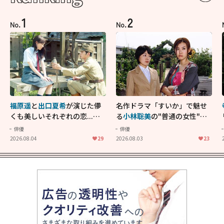
1
2
No.
No.
福原遥
と
出口夏希
が演じた儚
名作ドラマ「すいか」で魅せ
くも美しいそれぞれの恋...生
る
小林聡美
の"普通の女性"が
きることの尊さを教えてくれ
大人に刺さる...映画「かもめ
俳優
俳優
た映画「あの花が咲く丘で、
食堂」にも通じる静かな芝居
2026.08.04
29
2026.08.03
23
君とまた出会えたら。」