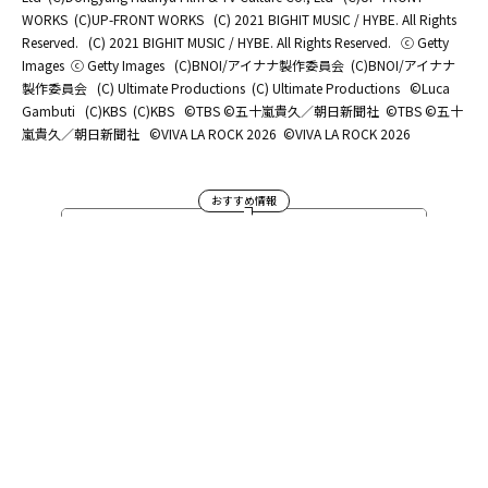
WORKS
(C)UP-FRONT WORKS
(C) 2021 BIGHIT MUSIC / HYBE. All Rights
Reserved.
(C) 2021 BIGHIT MUSIC / HYBE. All Rights Reserved.
ⓒ Getty
Images
ⓒ Getty Images
(C)BNOI/アイナナ製作委員会
(C)BNOI/アイナナ
製作委員会
(C) Ultimate Productions
(C) Ultimate Productions
©Luca
Gambuti
(C)KBS
(C)KBS
©TBS ©五十嵐貴久／朝日新聞社
©TBS ©五十
嵐貴久／朝日新聞社
©️VIVA LA ROCK 2026
©️VIVA LA ROCK 2026
おすすめ情報