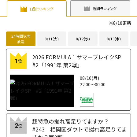
週間ランキング
日別ランキング
※
8/10
更新
24時間以内
8/11(火)
8/12(水)
8/13(木)
放送
2026 FORMULA 1 サマーブレイクSP
1
位
#2「1991年 第2戦」
08/10(月)
22:00～00:00
超特急の撮れ高足りてますか？
2
位
#243 相関図ダウトで撮れ高足りてま