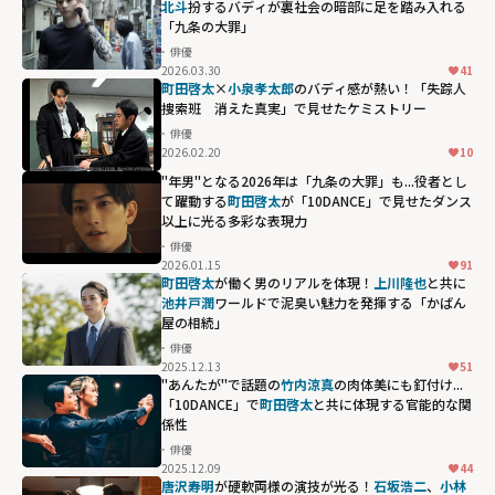
北斗
扮するバディが裏社会の暗部に足を踏み入れる
「九条の大罪」
俳優
2026.03.30
41
町田啓太
×
小泉孝太郎
のバディ感が熱い！「失踪人
捜索班 消えた真実」で見せたケミストリー
俳優
2026.02.20
10
"年男"となる2026年は「九条の大罪」も...役者とし
て躍動する
町田啓太
が「10DANCE」で見せたダンス
以上に光る多彩な表現力
俳優
2026.01.15
91
町田啓太が
町田啓太
が働く男のリアルを体現！
上川隆也
と共に
「10DANCE」で
池井戸潤
ワールドで泥臭い魅力を発揮する「かばん
屋の相続」
見せたダンス以
俳優
上に光る多彩な
2025.12.13
51
表現力"
"あんたが"で話題の
竹内涼真
の肉体美にも釘付け...
「10DANCE」で
町田啓太
と共に体現する官能的な関
width="304"
係性
height="203"
俳優
loading="lazy"
2025.12.09
44
竹内涼真の肉体
fetchpriority="h
唐沢寿明
が硬軟両様の演技が光る！
石坂浩二
、
小林