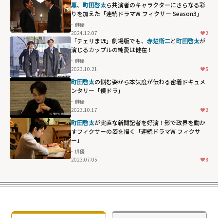
美にも釘付け...
薫
、
町田啓太
ら共演者のキャラクターにさらなる彩
igh">
りを加えた「連続ドラマW フィクサー Season3」
「10DANCE」で
俳優
町田啓太
と共に
2024.12.07
2
体現する官能的
「チェリまほ」劇場版でも、
赤楚衛二
と
町田啓太
が
演じるカップルの純愛は健在！
な関係性"
俳優
width="304"
2023.10.21
5
height="203"
町田啓太
の悩む姿から本気度が伝わる密着ドキュメ
loading="lazy"
ンタリー「僕ドラ」
fetchpriority="h
俳優
igh">
2023.10.17
2
町田啓太
が実直な新聞記者を好演！影で政界を動か
すフィクサーの姿を描く「連続ドラマW フィクサ
ー」
俳優
2023.07.05
3