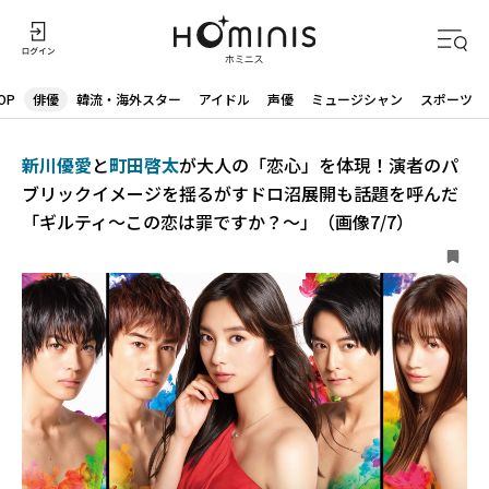
OP
俳優
韓流・海外スター
アイドル
声優
ミュージシャン
スポーツ
新川優愛
と
町田啓太
が大人の「恋心」を体現！演者のパ
ブリックイメージを揺るがすドロ沼展開も話題を呼んだ
「ギルティ～この恋は罪ですか？～」（画像7/7）