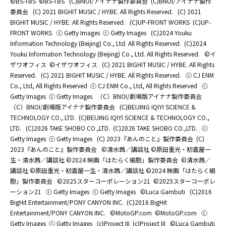
©BS-TBS
©BS-TBS
(C)BNOI/アイナナ製作委員会
(C)BNOI/アイナナ製作
委員会
(C) 2021 BIGHIT MUSIC / HYBE. All Rights Reserved.
(C) 2021
BIGHIT MUSIC / HYBE. All Rights Reserved.
(C)UP-FRONT WORKS
(C)UP-
FRONT WORKS
ⓒ Getty Images
ⓒ Getty Images
(C)2024 Youku
Information Technology (Beijing) Co., Ltd. All Rights Reserved.
(C)2024
Youku Information Technology (Beijing) Co., Ltd. All Rights Reserved.
©イ
ザワオフィス
©イザワオフィス
(C) 2021 BIGHIT MUSIC / HYBE. All Rights
Reserved.
(C) 2021 BIGHIT MUSIC / HYBE. All Rights Reserved.
ⓒ CJ ENM
Co., Ltd, All Rights Reserved
ⓒ CJ ENM Co., Ltd, All Rights Reserved
ⓒ
Getty Images
ⓒ Getty Images
（C）BNOI/劇場版アイナナ製作委員会
（C）BNOI/劇場版アイナナ製作委員会
(C)BEIJING IQIYI SCIENCE &
TECHNOLOGY CO., LTD.
(C)BEIJING IQIYI SCIENCE & TECHNOLOGY CO.,
LTD.
(C)2026 TAKE SHOBO CO.,LTD.
(C)2026 TAKE SHOBO CO.,LTD.
ⓒ
Getty Images
ⓒ Getty Images
(C) 2023『あんのこと』製作委員会
(C)
2023『あんのこと』製作委員会
©清水茜／講談社 ©原田重光・初嘉屋一
生・清水茜／講談社 ©2024 映画「はたらく細胞」製作委員会
©清水茜／
講談社 ©原田重光・初嘉屋一生・清水茜／講談社 ©2024 映画「はたらく細
胞」製作委員会
©2025スターコーポレーション21
©2025スターコーポレ
ーション21
ⓒ Getty Images
ⓒ Getty Images
©Luca Gambuti
(C)2016
BigHit Entertainment/PONY CANYON INC.
(C)2016 BigHit
Entertainment/PONY CANYON INC.
©MotoGP.com
©MotoGP.com
ⓒ
Getty Images
ⓒ Getty Images
(c)Project III
(c)Project III
©Luca Gambuti