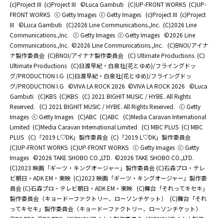
(c)Project III
(c)Project III
©Luca Gambuti
(C)UP-FRONT WORKS
(C)UP-
FRONT WORKS
ⓒ Getty Images
ⓒ Getty Images
(c)Project III
(c)Project
III
©Luca Gambuti
(C)2026 Line Communications.,Inc.
(C)2026 Line
Communications.,Inc.
ⓒ Getty Images
ⓒ Getty Images
©2026 Line
Communications.,Inc.
©2026 Line Communications.,Inc.
(C)BNOI/アイナ
ナ製作委員会
(C)BNOI/アイナナ製作委員会
(C) Ultimate Productions
(C)
Ultimate Productions
(C)日渡早紀・白泉社(花とゆめ)/フライングドッ
グ/PRODUCTION I.G
(C)日渡早紀・白泉社(花とゆめ)/フライングドッ
グ/PRODUCTION I.G
©️VIVA LA ROCK 2026
©️VIVA LA ROCK 2026
©Luca
Gambuti
(C)KBS
(C)KBS
(C) 2021 BIGHIT MUSIC / HYBE. All Rights
Reserved.
(C) 2021 BIGHIT MUSIC / HYBE. All Rights Reserved.
ⓒ Getty
Images
ⓒ Getty Images
(C)ABC
(C)ABC
(C)Media Caravan International
Limited
(C)Media Caravan International Limited
(C) MBC PLUS
(C) MBC
PLUS
(C)「2019 L♡DK」製作委員会
(C)「2019 L♡DK」製作委員会
(C)UP-FRONT WORKS
(C)UP-FRONT WORKS
ⓒ Getty Images
ⓒ Getty
Images
©2026 TAKE SHOBO CO.,LTD.
©2026 TAKE SHOBO CO.,LTD.
(C)2023 映画「ギーツ・キングオージャー」製作委員会 (C)石森プロ・テレ
ビ朝日・ADK EM・東映
(C)2023 映画「ギーツ・キングオージャー」製作委
員会 (C)石森プロ・テレビ朝日・ADK EM・東映
(C)舞台「それってキセキ」
製作委員会（キョードーファクトリー、ローソンチケット）
(C)舞台「それ
ってキセキ」製作委員会（キョードーファクトリー、ローソンチケット）