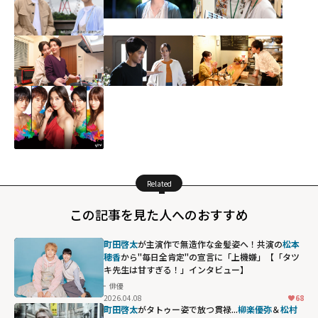
Related
この記事を見た人へのおすすめ
町田啓太
が主演作で無造作な金髪姿へ！共演の
松本
穂香
から"毎日全肯定"の宣言に「上機嫌」【「タツ
キ先生は甘すぎる！」インタビュー】
俳優
2026.04.08
68
町田啓太
がタトゥー姿で放つ貫禄...
柳楽優弥
＆
松村