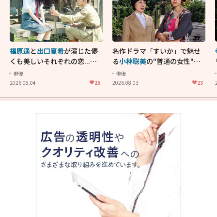
福原遥
と
出口夏希
が演じた儚
名作ドラマ「すいか」で魅せ
くも美しいそれぞれの恋...生
る
小林聡美
の"普通の女性"が
きることの尊さを教えてくれ
大人に刺さる...映画「かもめ
俳優
俳優
た映画「あの花が咲く丘で、
食堂」にも通じる静かな芝居
2026.08.04
25
2026.08.03
23
君とまた出会えたら。」