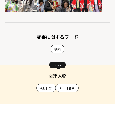
記事に関するワード
映画
Person
関連人物
#玉木 宏
#川口 春奈