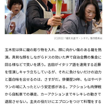
(C)2022「極主夫道 ザ・シネマ」製作委員会
玉木宏は体に龍の彫り物を入れ、顔に向かい傷のある龍を熱
演。真剣な顔をしながらドスの効いた声で自治会費の集金に
回る様などで笑いを誘う。吉田がイタリア語を連発する近藤
を怪演しキャラ立ちしているが、それに負けないだけの迫力
と面白味を出せるのは、さすがだ。俳優歴24年、もはやベテ
ランの域に入ったという安定感がある。アクションも肉弾戦
から自転車での暴走、カーアクションまでキレキレの動きで
退屈させない。主夫の役だけにエプロンをつけて料理をする