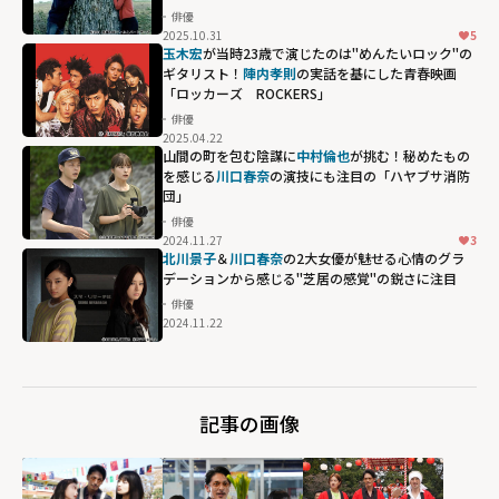
俳優
2025.10.31
5
玉木宏
が当時23歳で演じたのは"めんたいロック"の
ギタリスト！
陣内孝則
の実話を基にした青春映画
「ロッカーズ ROCKERS」
俳優
2025.04.22
陣内孝則の実話
山間の町を包む陰謀に
中村倫也
が挑む！秘めたもの
を基にした青春
を感じる
川口春奈
の演技にも注目の「ハヤブサ消防
団」
映画「ロッカー
俳優
ズ
2024.11.27
3
ROCKERS」"
北川景子
＆
川口春奈
の2大女優が魅せる心情のグラ
デーションから感じる"芝居の感覚"の鋭さに注目
width="304"
俳優
height="203"
2024.11.22
loading="lazy"
fetchpriority="h
igh">
記事の画像