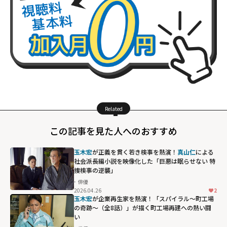
Related
この記事を見た人へのおすすめ
玉木宏
が正義を貫く若き検事を熱演！
真山仁
による
社会派長編小説を映像化した「巨悪は眠らせない 特
捜検事の逆襲」
俳優
2026.04.26
2
玉木宏
が企業再生家を熱演！「スパイラル〜町工場
の奇跡〜（全8話）」が描く町工場再建への熱い闘
い