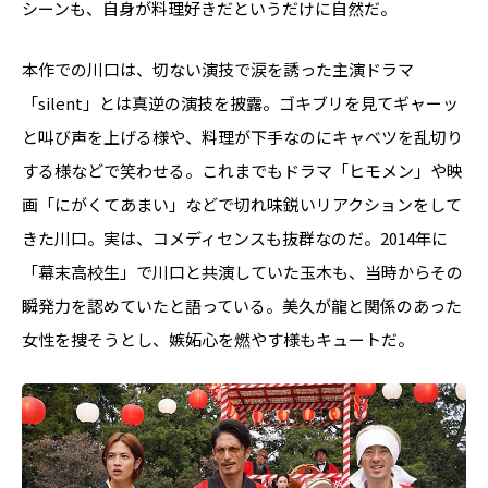
シーンも、自身が料理好きだというだけに自然だ。
本作での川口は、切ない演技で涙を誘った主演ドラマ
「silent」とは真逆の演技を披露。ゴキブリを見てギャーッ
と叫び声を上げる様や、料理が下手なのにキャベツを乱切り
する様などで笑わせる。これまでもドラマ「ヒモメン」や映
画「にがくてあまい」などで切れ味鋭いリアクションをして
きた川口。実は、コメディセンスも抜群なのだ。2014年に
「幕末高校生」で川口と共演していた玉木も、当時からその
瞬発力を認めていたと語っている。美久が龍と関係のあった
女性を捜そうとし、嫉妬心を燃やす様もキュートだ。