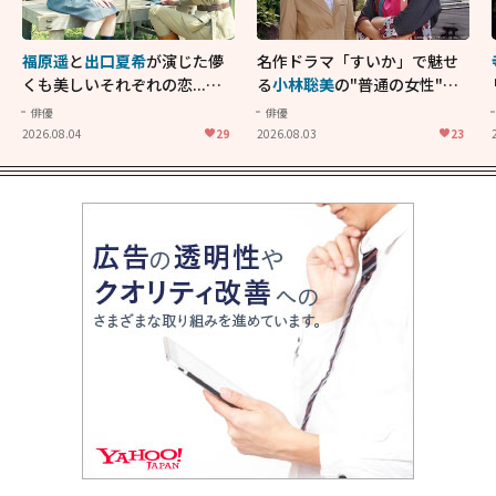
福原遥
と
出口夏希
が演じた儚
名作ドラマ「すいか」で魅せ
くも美しいそれぞれの恋...生
る
小林聡美
の"普通の女性"が
きることの尊さを教えてくれ
大人に刺さる...映画「かもめ
俳優
俳優
た映画「あの花が咲く丘で、
食堂」にも通じる静かな芝居
2026.08.04
29
2026.08.03
23
君とまた出会えたら。」