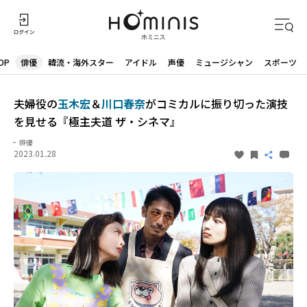
OP
俳優
韓流・海外スター
アイドル
声優
ミュージシャン
スポーツ
夫婦役の
玉木宏
＆
川口春奈
がコミカルに振り切った演技
を見せる『極主夫道 ザ・シネマ』
俳優
2023.01.28