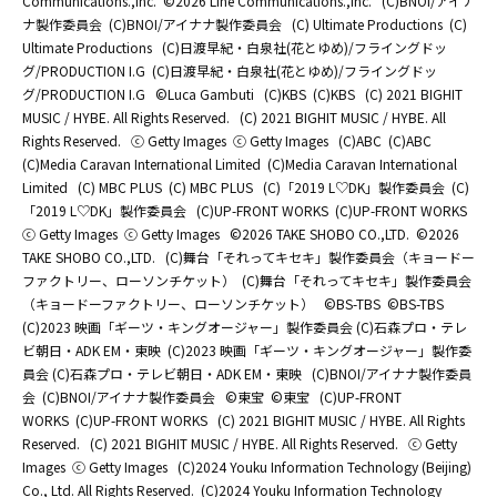
Communications.,Inc.
©2026 Line Communications.,Inc.
(C)BNOI/アイナ
ナ製作委員会
(C)BNOI/アイナナ製作委員会
(C) Ultimate Productions
(C)
Ultimate Productions
(C)日渡早紀・白泉社(花とゆめ)/フライングドッ
グ/PRODUCTION I.G
(C)日渡早紀・白泉社(花とゆめ)/フライングドッ
グ/PRODUCTION I.G
©Luca Gambuti
(C)KBS
(C)KBS
(C) 2021 BIGHIT
MUSIC / HYBE. All Rights Reserved.
(C) 2021 BIGHIT MUSIC / HYBE. All
Rights Reserved.
ⓒ Getty Images
ⓒ Getty Images
(C)ABC
(C)ABC
(C)Media Caravan International Limited
(C)Media Caravan International
Limited
(C) MBC PLUS
(C) MBC PLUS
(C)「2019 L♡DK」製作委員会
(C)
「2019 L♡DK」製作委員会
(C)UP-FRONT WORKS
(C)UP-FRONT WORKS
ⓒ Getty Images
ⓒ Getty Images
©2026 TAKE SHOBO CO.,LTD.
©2026
TAKE SHOBO CO.,LTD.
(C)舞台「それってキセキ」製作委員会（キョードー
ファクトリー、ローソンチケット）
(C)舞台「それってキセキ」製作委員会
（キョードーファクトリー、ローソンチケット）
©BS-TBS
©BS-TBS
(C)2023 映画「ギーツ・キングオージャー」製作委員会 (C)石森プロ・テレ
ビ朝日・ADK EM・東映
(C)2023 映画「ギーツ・キングオージャー」製作委
員会 (C)石森プロ・テレビ朝日・ADK EM・東映
(C)BNOI/アイナナ製作委員
会
(C)BNOI/アイナナ製作委員会
©東宝
©東宝
(C)UP-FRONT
WORKS
(C)UP-FRONT WORKS
(C) 2021 BIGHIT MUSIC / HYBE. All Rights
Reserved.
(C) 2021 BIGHIT MUSIC / HYBE. All Rights Reserved.
ⓒ Getty
Images
ⓒ Getty Images
(C)2024 Youku Information Technology (Beijing)
Co., Ltd. All Rights Reserved.
(C)2024 Youku Information Technology