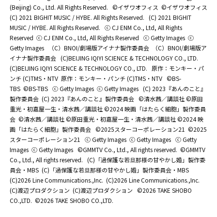
(Beijing) Co., Ltd. All Rights Reserved.
©イザワオフィス
©イザワオフィス
(C) 2021 BIGHIT MUSIC / HYBE. All Rights Reserved.
(C) 2021 BIGHIT
MUSIC / HYBE. All Rights Reserved.
ⓒ CJ ENM Co., Ltd, All Rights
Reserved
ⓒ CJ ENM Co., Ltd, All Rights Reserved
ⓒ Getty Images
ⓒ
Getty Images
（C）BNOI/劇場版アイナナ製作委員会
（C）BNOI/劇場版ア
イナナ製作委員会
(C)BEIJING IQIYI SCIENCE & TECHNOLOGY CO., LTD.
(C)BEIJING IQIYI SCIENCE & TECHNOLOGY CO., LTD.
原作：モンキー・パ
ンチ (C)TMS・NTV
原作：モンキー・パンチ (C)TMS・NTV
©BS-
TBS
©BS-TBS
ⓒ Getty Images
ⓒ Getty Images
(C) 2023『あんのこと』
製作委員会
(C) 2023『あんのこと』製作委員会
©清水茜／講談社 ©原田
重光・初嘉屋一生・清水茜／講談社 ©2024 映画「はたらく細胞」製作委員
会
©清水茜／講談社 ©原田重光・初嘉屋一生・清水茜／講談社 ©2024 映
画「はたらく細胞」製作委員会
©2025スターコーポレーション21
©2025
スターコーポレーション21
ⓒ Getty Images
ⓒ Getty Images
ⓒ Getty
Images
ⓒ Getty Images
©GMMTV Co., Ltd., All rights reserved.
©GMMTV
Co., Ltd., All rights reserved.
(C)「過保護な若旦那様の甘やかし婚」製作委
員会・MBS
(C)「過保護な若旦那様の甘やかし婚」製作委員会・MBS
(C)2026 Line Communications.,Inc.
(C)2026 Line Communications.,Inc.
(C)渡辺プロダクション
(C)渡辺プロダクション
©2026 TAKE SHOBO
CO.,LTD.
©2026 TAKE SHOBO CO.,LTD.