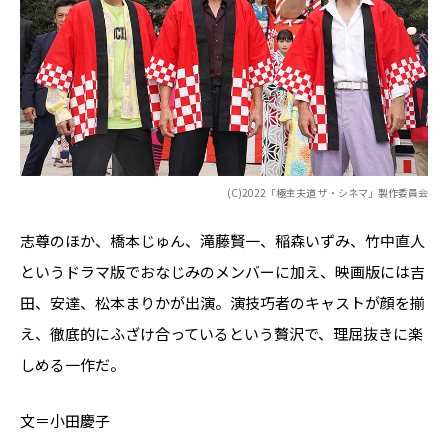
(C)2022「極主夫道 ザ・シネマ」製作委員会
志尊のほか、橋本じゅん、滝藤賢一、稲森いずみ、竹中直人
というドラマ版でおなじみのメンバーに加え、映画版には吉
田、安達、松本まりかが出演。演技巧者のキャストが顔を揃
え、徹底的にふざけ合っているという贅沢で、理屈抜きに楽
しめる一作だ。
文＝小田慶子