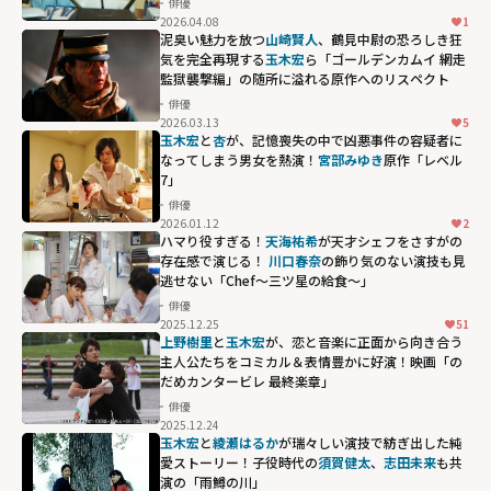
俳優
2026.04.08
1
泥臭い魅力を放つ
山崎賢人
、鶴見中尉の恐ろしき狂
気を完全再現する
玉木宏
ら「ゴールデンカムイ 網走
監獄襲撃編」の随所に溢れる原作へのリスペクト
俳優
2026.03.13
5
玉木宏
と
杏
が、記憶喪失の中で凶悪事件の容疑者に
なってしまう男女を熱演！
宮部みゆき
原作「レベル
7」
俳優
2026.01.12
2
ハマり役すぎる！
天海祐希
が天才シェフをさすがの
存在感で演じる！
川口春奈
の飾り気のない演技も見
逃せない「Chef～三ツ星の給食～」
俳優
2025.12.25
51
上野樹里
と
玉木宏
が、恋と音楽に正面から向き合う
主人公たちをコミカル＆表情豊かに好演！映画「の
だめカンタービレ 最終楽章」
俳優
2025.12.24
玉木宏
と
綾瀬はるか
が瑞々しい演技で紡ぎ出した純
愛ストーリー！子役時代の
須賀健太
、
志田未来
も共
演の「雨鱒の川」