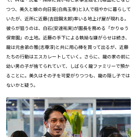
つつ、美久と娘の向日葵(白鳥玉季)と3人で穏やかに暮らして
いたが、近所に近藤(吉田鋼太郎)率いる地上げ屋が現れる。
彼らが狙うのは、白石(安達祐実)が園長を務める「かりゅう
保育園」の土地。近藤の手下による執拗な嫌がらせは続き、
龍は元舎弟の雅(志尊淳)と共に用心棒を買って出るが、近藤
たちの行動はエスカレートしていく。さらに、龍の家の前に
幼い男の子が捨てられていて、しばらく龍ファミリーで預か
ることに。美久はその子を可愛がりつつも、龍の隠し子では
ないかと疑う。