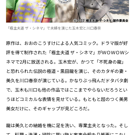
「極主夫道 ザ・シネマ」で夫婦を演じた玉木宏と川口春奈
原作は、おおのこうすけによる人気コミック。ドラマ版が好
評を得て制作された「極主夫道 ザ・シネマ」がＷＯＷＯＷシ
ネマで2月に放送される。玉木宏が、かつて「不死身の龍」
と恐れられた伝説の極道・黒田龍を演じ、そのカタギの妻・
美久を川口春奈が演じている。かなりぶっ飛んだドタバタ劇
で、玉木も川口も他の作品ではここまでやらないだろうとい
うほどコミカルな表情を見せている。もともと超のつく美男
美女だけに、そのギャップが見どころだ。
龍は美久との結婚を機に足を洗い、専業主夫となった。そし
て、料理・洗濯・掃除に買い物と家事全般を几帳面にこなし