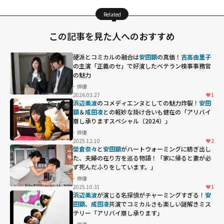
Related
この記事を見た人へのおすすめ
硬派とコミカルの融合は
安田顕
の真価！
吉高由里子
の主演「正義のセ」で好演したベテラン検事事務官
の魅力
俳優
2026.03.27
1
浜辺美波
のコメディエンヌとしての魅力炸裂！
安田
顕
＆
成田凌
との軽妙な掛け合いも健在の「アリバイ
崩し承りますスペシャル（2024）」
俳優
2025.12.10
2
榮倉奈々
と
安田顕
がハートウォーミングに紡ぎ出し
た、夫婦の在り方を巡る物語！「家に帰ると妻が必
ず死んだふりをしています。」
俳優
2025.10.31
1
浜辺美波
が演じる名探偵がチャーミングすぎる！
安
田顕
、
成田凌
共演でコミカルさも楽しい謎解きミス
テリー「アリバイ崩し承ります」