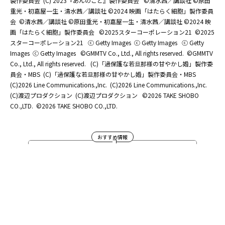
製作委員会
(C) 2023『あんのこと』製作委員会
©清水茜／講談社 ©原田
重光・初嘉屋一生・清水茜／講談社 ©2024 映画「はたらく細胞」製作委員
会
©清水茜／講談社 ©原田重光・初嘉屋一生・清水茜／講談社 ©2024 映
画「はたらく細胞」製作委員会
©2025スターコーポレーション21
©2025
スターコーポレーション21
ⓒ Getty Images
ⓒ Getty Images
ⓒ Getty
Images
ⓒ Getty Images
©GMMTV Co., Ltd., All rights reserved.
©GMMTV
Co., Ltd., All rights reserved.
(C)「過保護な若旦那様の甘やかし婚」製作委
員会・MBS
(C)「過保護な若旦那様の甘やかし婚」製作委員会・MBS
(C)2026 Line Communications.,Inc.
(C)2026 Line Communications.,Inc.
(C)渡辺プロダクション
(C)渡辺プロダクション
©2026 TAKE SHOBO
CO.,LTD.
©2026 TAKE SHOBO CO.,LTD.
おすすめ情報