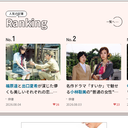
人気の記事
Ranking
一覧へ
1
2
No.
No.
福原遥
と
出口夏希
が演じた儚
名作ドラマ「すいか」で魅せ
くも美しいそれぞれの恋...生
る
小林聡美
の"普通の女性"が
きることの尊さを教えてくれ
大人に刺さる...映画「かもめ
俳優
俳優
た映画「あの花が咲く丘で、
食堂」にも通じる静かな芝居
2026.08.04
26
2026.08.03
23
君とまた出会えたら。」