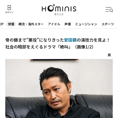
OP
俳優
韓流・海外スター
アイドル
声優
ミュージシャン
スポーツ
骨の髄まで"悪役"になりきった
安田顕
の演技力を見よ！
社会の暗部をえぐるドラマ「絶叫」（画像1/2）