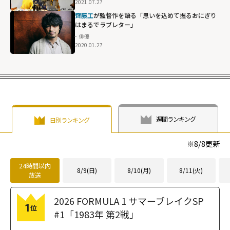
2021.07.27
齊藤工
が監督作を語る「思いを込めて握るおにぎり
はまるでラブレター」
俳優
2020.01.27
週間ランキング
日別ランキング
※
8/8
更新
24時間以内
8/9(日)
8/10(月)
8/11(火)
放送
2026 FORMULA 1 サマーブレイクSP
1
位
#1「1983年 第2戦」