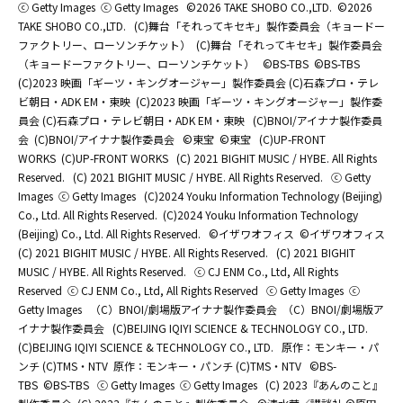
ⓒ Getty Images
ⓒ Getty Images
©2026 TAKE SHOBO CO.,LTD.
©2026
TAKE SHOBO CO.,LTD.
(C)舞台「それってキセキ」製作委員会（キョードー
ファクトリー、ローソンチケット）
(C)舞台「それってキセキ」製作委員会
（キョードーファクトリー、ローソンチケット）
©BS-TBS
©BS-TBS
(C)2023 映画「ギーツ・キングオージャー」製作委員会 (C)石森プロ・テレ
ビ朝日・ADK EM・東映
(C)2023 映画「ギーツ・キングオージャー」製作委
員会 (C)石森プロ・テレビ朝日・ADK EM・東映
(C)BNOI/アイナナ製作委員
会
(C)BNOI/アイナナ製作委員会
©東宝
©東宝
(C)UP-FRONT
WORKS
(C)UP-FRONT WORKS
(C) 2021 BIGHIT MUSIC / HYBE. All Rights
Reserved.
(C) 2021 BIGHIT MUSIC / HYBE. All Rights Reserved.
ⓒ Getty
Images
ⓒ Getty Images
(C)2024 Youku Information Technology (Beijing)
Co., Ltd. All Rights Reserved.
(C)2024 Youku Information Technology
(Beijing) Co., Ltd. All Rights Reserved.
©イザワオフィス
©イザワオフィス
(C) 2021 BIGHIT MUSIC / HYBE. All Rights Reserved.
(C) 2021 BIGHIT
MUSIC / HYBE. All Rights Reserved.
ⓒ CJ ENM Co., Ltd, All Rights
Reserved
ⓒ CJ ENM Co., Ltd, All Rights Reserved
ⓒ Getty Images
ⓒ
Getty Images
（C）BNOI/劇場版アイナナ製作委員会
（C）BNOI/劇場版ア
イナナ製作委員会
(C)BEIJING IQIYI SCIENCE & TECHNOLOGY CO., LTD.
(C)BEIJING IQIYI SCIENCE & TECHNOLOGY CO., LTD.
原作：モンキー・パ
ンチ (C)TMS・NTV
原作：モンキー・パンチ (C)TMS・NTV
©BS-
TBS
©BS-TBS
ⓒ Getty Images
ⓒ Getty Images
(C) 2023『あんのこと』