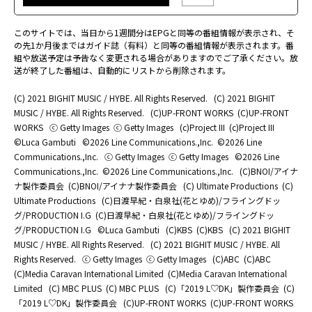
このサイトでは、当日から1週間分はEPGと同等の番組情報が表示され、そ
の先1か月後まではガイド誌（有料）と同等の番組情報が表示されます。番
組や放送予定は予告なく変更される場合がありますのでご了承ください。放
送が終了した番組は、自動的にリストから削除されます。
(C) 2021 BIGHIT MUSIC / HYBE. All Rights Reserved.
(C) 2021 BIGHIT
MUSIC / HYBE. All Rights Reserved.
(C)UP-FRONT WORKS
(C)UP-FRONT
WORKS
ⓒ Getty Images
ⓒ Getty Images
(c)Project III
(c)Project III
©Luca Gambuti
©2026 Line Communications.,Inc.
©2026 Line
Communications.,Inc.
ⓒ Getty Images
ⓒ Getty Images
©2026 Line
Communications.,Inc.
©2026 Line Communications.,Inc.
(C)BNOI/アイナ
ナ製作委員会
(C)BNOI/アイナナ製作委員会
(C) Ultimate Productions
(C)
Ultimate Productions
(C)日渡早紀・白泉社(花とゆめ)/フライングドッ
グ/PRODUCTION I.G
(C)日渡早紀・白泉社(花とゆめ)/フライングドッ
グ/PRODUCTION I.G
©Luca Gambuti
(C)KBS
(C)KBS
(C) 2021 BIGHIT
MUSIC / HYBE. All Rights Reserved.
(C) 2021 BIGHIT MUSIC / HYBE. All
Rights Reserved.
ⓒ Getty Images
ⓒ Getty Images
(C)ABC
(C)ABC
(C)Media Caravan International Limited
(C)Media Caravan International
Limited
(C) MBC PLUS
(C) MBC PLUS
(C)「2019 L♡DK」製作委員会
(C)
「2019 L♡DK」製作委員会
(C)UP-FRONT WORKS
(C)UP-FRONT WORKS