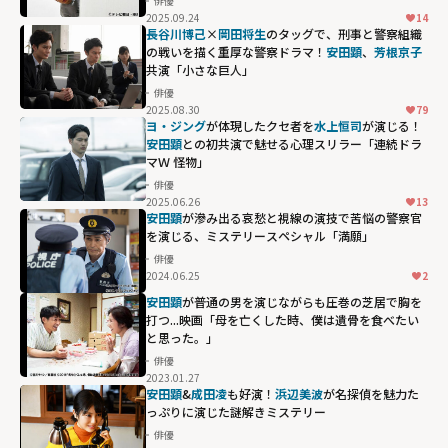
俳優
2025.09.24
14
長谷川博己
×
岡田将生
のタッグで、刑事と警察組織
の戦いを描く重厚な警察ドラマ！
安田顕
、
芳根京子
共演「小さな巨人」
俳優
2025.08.30
79
ヨ・ジング
が体現したクセ者を
水上恒司
が演じる！
安田顕
との初共演で魅せる⼼理スリラー「連続ドラ
マＷ 怪物」
俳優
2025.06.26
13
安田顕
が滲み出る哀愁と視線の演技で苦悩の警察官
を演じる、ミステリースペシャル「満願」
俳優
2024.06.25
2
安田顕
が普通の男を演じながらも圧巻の芝居で胸を
打つ...映画「母を亡くした時、僕は遺骨を食べたい
と思った。」
俳優
2023.01.27
安田顕
&
成田凌
も好演！
浜辺美波
が名探偵を魅力た
っぷりに演じた謎解きミステリー
俳優