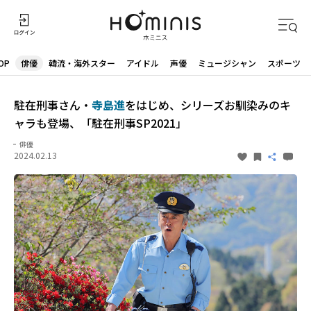
OP
俳優
韓流・海外スター
アイドル
声優
ミュージシャン
スポーツ
駐在刑事さん・
寺島進
をはじめ、シリーズお馴染みのキ
ャラも登場、「駐在刑事SP2021」
俳優
2024.02.13