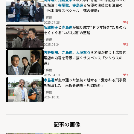
を熱演！
寺尾聰
、
寺島進
ら名優の演技にも注目の
「松本清張スペシャル 死の発送」
俳優
2025.07.28
6
名取裕子
と
寺島進
が織り成す"ドラマ好き"たちの心
をくすぐる"いぶし銀"の芝居
俳優
2025.04.24
3
内野聖陽
、
寺島進
、
大塚寧々
ら名優が揃う！広告代
理店の内幕を背景に描くサスペンス「シリウスの
道」
俳優
2025.04.18
2
寺島進
が血の通った演技で魅せる！愛される刑事役
を熱演した「再捜査刑事・片岡悠介」
俳優
2024.10.31
記事の画像