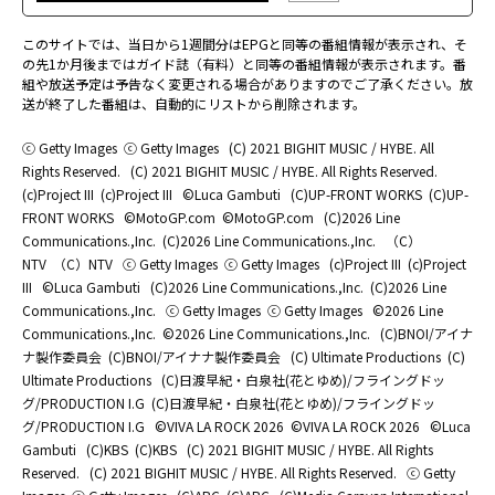
このサイトでは、当日から1週間分はEPGと同等の番組情報が表示され、そ
の先1か月後まではガイド誌（有料）と同等の番組情報が表示されます。番
組や放送予定は予告なく変更される場合がありますのでご了承ください。放
送が終了した番組は、自動的にリストから削除されます。
ⓒ Getty Images
ⓒ Getty Images
(C) 2021 BIGHIT MUSIC / HYBE. All
Rights Reserved.
(C) 2021 BIGHIT MUSIC / HYBE. All Rights Reserved.
(c)Project III
(c)Project III
©Luca Gambuti
(C)UP-FRONT WORKS
(C)UP-
FRONT WORKS
©MotoGP.com
©MotoGP.com
(C)2026 Line
Communications.,Inc.
(C)2026 Line Communications.,Inc.
（C）
NTV
（C）NTV
ⓒ Getty Images
ⓒ Getty Images
(c)Project III
(c)Project
III
©Luca Gambuti
(C)2026 Line Communications.,Inc.
(C)2026 Line
Communications.,Inc.
ⓒ Getty Images
ⓒ Getty Images
©2026 Line
Communications.,Inc.
©2026 Line Communications.,Inc.
(C)BNOI/アイナ
ナ製作委員会
(C)BNOI/アイナナ製作委員会
(C) Ultimate Productions
(C)
Ultimate Productions
(C)日渡早紀・白泉社(花とゆめ)/フライングドッ
グ/PRODUCTION I.G
(C)日渡早紀・白泉社(花とゆめ)/フライングドッ
グ/PRODUCTION I.G
©️VIVA LA ROCK 2026
©️VIVA LA ROCK 2026
©Luca
Gambuti
(C)KBS
(C)KBS
(C) 2021 BIGHIT MUSIC / HYBE. All Rights
Reserved.
(C) 2021 BIGHIT MUSIC / HYBE. All Rights Reserved.
ⓒ Getty