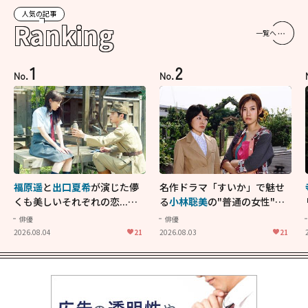
人気の記事
Ranking
一覧へ
1
2
No.
No.
福原遥
と
出口夏希
が演じた儚
名作ドラマ「すいか」で魅せ
くも美しいそれぞれの恋...生
る
小林聡美
の"普通の女性"が
きることの尊さを教えてくれ
大人に刺さる...映画「かもめ
俳優
俳優
た映画「あの花が咲く丘で、
食堂」にも通じる静かな芝居
2026.08.04
21
2026.08.03
21
君とまた出会えたら。」