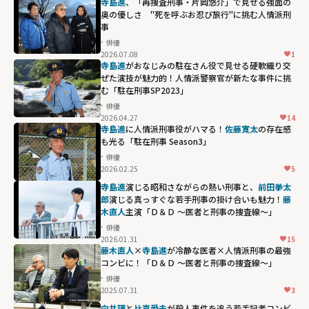
寺島進
、「再捜査刑事・片岡悠介」で見せる強面の
奥の優しさ "死を呼ぶお忍び旅行"に挑む人情派刑
事
俳優
2026.07.08
1
寺島進
がおなじみの駐在さん役で見せる硬軟織り交
ぜた演技が魅力的！人情派警察官が新たな事件に挑
む「駐在刑事SP2023」
俳優
2026.04.27
14
寺島進
に人情派刑事役がハマる！
佐藤寛太
の存在感
も光る「駐在刑事 Season3」
俳優
2026.02.25
5
寺島進
演じる昭和さながらの熱い刑事と、
前田拳太
郎
演じる真っすぐな若手刑事の掛け合いも魅力！
藤
木直人
主演「Ｄ＆Ｄ ～医者と刑事の捜査線～」
俳優
2026.01.31
15
藤木直人
×
寺島進
が冷静な医者×人情派刑事の最強
コンビに！「Ｄ＆Ｄ ～医者と刑事の捜査線～」
俳優
2025.07.31
3
向井理
と
比嘉愛未
が殺人事件を追う若手記者コンビ