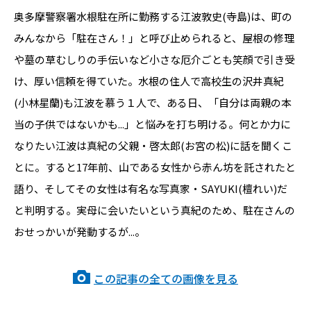
奥多摩警察署水根駐在所に勤務する江波敦史(寺島)は、町の
みんなから「駐在さん！」と呼び止められると、屋根の修理
や墓の草むしりの手伝いなど小さな厄介ごとも笑顔で引き受
け、厚い信頼を得ていた。水根の住人で高校生の沢井真紀
(小林星蘭)も江波を慕う１人で、ある日、「自分は両親の本
当の子供ではないかも...」と悩みを打ち明ける。何とか力に
なりたい江波は真紀の父親・啓太郎(お宮の松)に話を聞くこ
とに。すると17年前、山である女性から赤ん坊を託されたと
語り、そしてその女性は有名な写真家・SAYUKI(檀れい)だ
と判明する。実母に会いたいという真紀のため、駐在さんの
おせっかいが発動するが...。
この記事の全ての画像を見る