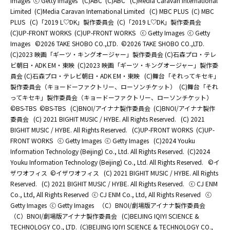
Images
ⓒ Getty Images
(C)ABC
(C)ABC
(C)Media Caravan International
Limited
(C)Media Caravan International Limited
(C) MBC PLUS
(C) MBC
PLUS
(C)「2019 L♡DK」製作委員会
(C)「2019 L♡DK」製作委員会
(C)UP-FRONT WORKS
(C)UP-FRONT WORKS
ⓒ Getty Images
ⓒ Getty
Images
©2026 TAKE SHOBO CO.,LTD.
©2026 TAKE SHOBO CO.,LTD.
(C)2023 映画「ギーツ・キングオージャー」製作委員会 (C)石森プロ・テレ
ビ朝日・ADK EM・東映
(C)2023 映画「ギーツ・キングオージャー」製作委
員会 (C)石森プロ・テレビ朝日・ADK EM・東映
(C)舞台「それってキセキ」
製作委員会（キョードーファクトリー、ローソンチケット）
(C)舞台「それ
ってキセキ」製作委員会（キョードーファクトリー、ローソンチケット）
©BS-TBS
©BS-TBS
(C)BNOI/アイナナ製作委員会
(C)BNOI/アイナナ製作
委員会
(C) 2021 BIGHIT MUSIC / HYBE. All Rights Reserved.
(C) 2021
BIGHIT MUSIC / HYBE. All Rights Reserved.
(C)UP-FRONT WORKS
(C)UP-
FRONT WORKS
ⓒ Getty Images
ⓒ Getty Images
(C)2024 Youku
Information Technology (Beijing) Co., Ltd. All Rights Reserved.
(C)2024
Youku Information Technology (Beijing) Co., Ltd. All Rights Reserved.
©イ
ザワオフィス
©イザワオフィス
(C) 2021 BIGHIT MUSIC / HYBE. All Rights
Reserved.
(C) 2021 BIGHIT MUSIC / HYBE. All Rights Reserved.
ⓒ CJ ENM
Co., Ltd, All Rights Reserved
ⓒ CJ ENM Co., Ltd, All Rights Reserved
ⓒ
Getty Images
ⓒ Getty Images
（C）BNOI/劇場版アイナナ製作委員会
（C）BNOI/劇場版アイナナ製作委員会
(C)BEIJING IQIYI SCIENCE &
TECHNOLOGY CO., LTD.
(C)BEIJING IQIYI SCIENCE & TECHNOLOGY CO.,