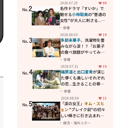
カッコよさが詰まった
2026.07.29
69
2
「西部警察 PART-II」
名作ドラマ「すいか」で
No.
魅せる
小林聡美
の"普通の
女性"が大人に刺さる...映
画「かもめ食堂」にも通
俳優
じる静かな芝居
2026.08.03
19
3
多部未華子
、洗濯物を畳
No.
みながら涙！？「お菓子
の食べ放題がやってみた
い」ハンディファン4台の
俳優
暑さ対策も明かす
2026.07.31
19
4
福原遥
と
出口夏希
が演じ
No.
た儚くも美しいそれぞれ
の恋...生きることの尊さ
を教えてくれた映画「あ
俳優
の花が咲く丘で、君とま
2026.08.04
13
5
た出会えたら。」
「涙の女王」
キム・スヒ
No.
ョン
"ブレイク前"の初々
しい輝きに引き込まれ
る...
2PM テギョン
ら豪華
韓流・海外スター
共演の青春名作「ドリー