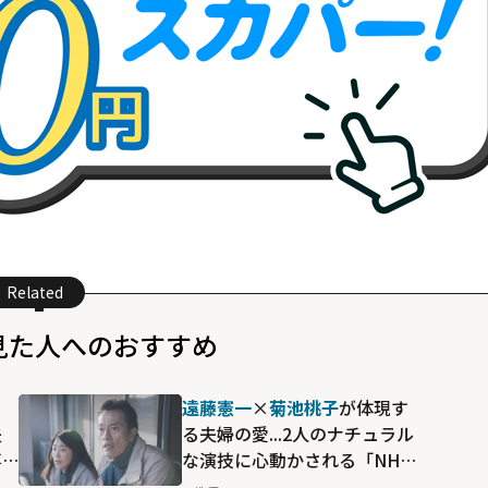
Related
見た人へのおすすめ
る
遠藤憲一
×
菊池桃子
が体現す
夫
る夫婦の愛...2人のナチュラル
事
な演技に心動かされる「NHK
を
スペシャル 星影のワルツ」