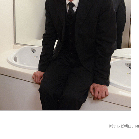
⒞テレビ朝日、M