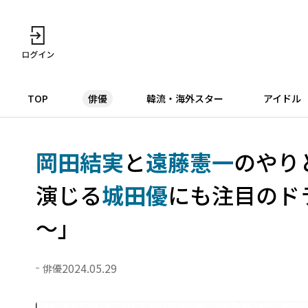
TOP
俳優
韓流・海外スター
アイドル
岡田結実
と
遠藤憲一
のやり
演じる
城田優
にも注目のドラ
～」
2024.05.29
俳優