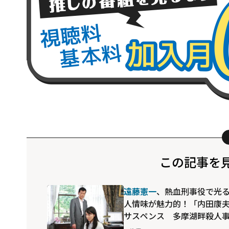
この記事を
遠藤憲一
、熱血刑事役で光
人情味が魅力的！「内田康
サスペンス 多摩湖畔殺人
件～丹波篠山・酒田・秋田