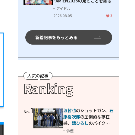
FAMIEN2026の見どころを語る
アイドル
2026.08.05
3
新着記事をもっとみる
人気の記事
Ranking
1
渡哲也
のショットガン、
石
No.
原裕次郎
の圧倒的な存在
感、
舘ひろし
のバイクア
クション！"大門軍団"の
俳優