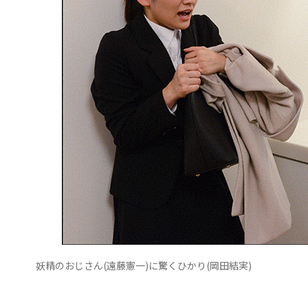
妖精のおじさん(遠藤憲一)に驚くひかり(岡田結実)