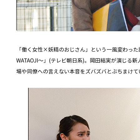
「働く女性×妖精のおじさん」という一風変わった設
WATAOJI～」(テレビ朝日系)。岡田結実が演じる
場や同僚への言えない本音をズバズバとぶちまけて