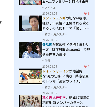
ムへ...ファミリーと目指す未来
アイドル
2026.08.06
1
ソン・ジュンギ
の切ない視線、
の
狂おしい表情に圧倒される――愛と
ゆるしの人間ドラマ「優しい
男」
韓流・海外スター
2026.08.05
寺島進
が民放連ドラ初主演シリ
ーズ「駐在刑事 Season3」で見
せた円熟の演技
俳優
2026.08.05
4
レイ・ジャーイン
が絶望的
な"死の任務"に挑む...共感必至
のドラマ「長安のライチ」
韓流・海外スター
2026.08.05
私立恵比寿中学
、結成17周年の
現在地 新メンバーカラーと