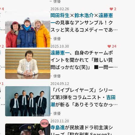
俳優
4
2026.02.26
2
石
岡田将生
×
鈴木浩介
×
遠藤憲
ヤ
一
の見事なアンサンブル！ク
所
スッと笑えるコメディーであ
陣
りながら芝居の質の高さを堪
俳優
ズ
能できる「不便な便利屋」
2
2025.10.30
24
を
藤
遠藤憲一
、自身のチャームポ
ー
イントを聞かれて「難しい質
抜
問ばっかだな(笑)」 ■一問一
答
俳優
1
2024.09.12
話
「バイプレイヤーズ」シリー
​
ズ第3弾をコラムニスト・
吉田
き
潮
が斬る「ありそうでなかっ
た！名脇役が怒濤の集結」
俳優
2023.11.20
NEW
寺島進
が民放連ドラ初主演シ
共
リーズ「駐在刑事 Season3」