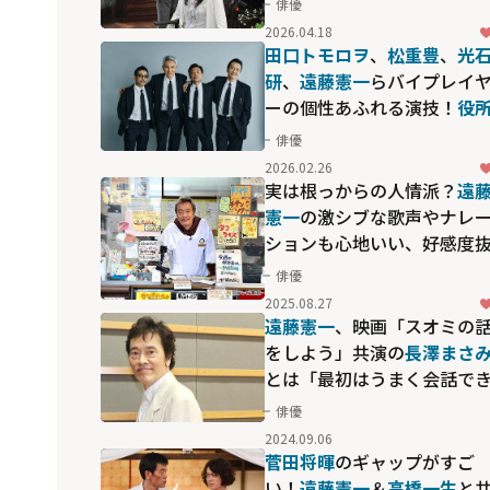
俳優
結ぶ殺人ルート1000kmの謎
2026.04.18
～」
田口トモロヲ
、
松重豊
、
光
研
、
遠藤憲一
らバイプレイ
ーの個性あふれる演技！
役
広司
・
天海祐希
ら豪華俳優
俳優
も出演「バイプレイヤー
2026.02.26
もしも100人の名脇役が映画
実は根っからの人情派？
遠
作ったら」
憲一
の激シブな歌声やナレ
ションも心地いい、好感度
群の冠番組
俳優
2025.08.27
遠藤憲一
、映画「スオミの
をしよう」​​共演の
長澤まさみ​
とは「最初はうまく会話で
ず...」
俳優
2024.09.06
菅田将暉
のギャップがすご
い！
遠藤憲一
＆
高橋一生
と