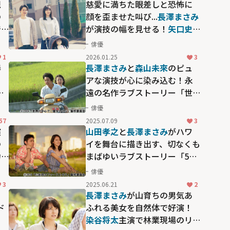
現
慈愛に満ちた眼差しと恐怖に
の
顔を歪ませた叫び...
長澤まさみ
で
が演技の幅を見せる！
矢口史
ー
靖
監督の多彩な演出も見逃せ
俳優
ない映画「ドールハウス」
1
2026.01.25
3
器
長澤まさみ
と
森山未來
のピュ
！
アな演技が心に染み込む！永
存
遠の名作ラブストーリー「世
おど
界の中心で、愛をさけぶ」
俳優
57
2025.07.09
3
演
山田孝之
と
長澤まさみ
がハワ
の
イを舞台に描き出す、切なくも
力
まばゆいラブストーリー「50
回目のファーストキス」
俳優
3
2025.06.21
2
長澤まさみ
が山育ちの男気あ
ド
ふれる美女を自然体で好演！
染谷将太
主演で林業現場のリ