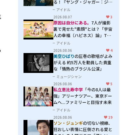
る！『ヤング・ジャガー：ジャ
ングル王への道』『ジャガーと
アイドル
ウミガメの物語：熱帯林の守護
気
2026.08.07
3
神』で見せるナレーションの妙
原因は自分にある。
7人が撮影
裏で見せた"素顔"とは？「宇宙
人の幸福（ハピネス）論」THE
MAKING
アイドル
も
2026.08.06
4
美空ひばり
の圧巻の歌唱がよみ
がえる 約5万人を動員した貴重
な「情熱のブラジル公演」
ミュージシャン
2026.08.06
5
私立恵比寿中学
「今の8人は最
強」アリーナツアー、東京ドー
ムへ...ファミリーと目指す未来
アイドル
2026.08.06
19
ソン・ジュンギ
の切ない視線、
狂おしい表情に圧倒される――愛と