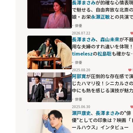
長澤まさみ
が的確な心情表
で魅せる、自由奔放な北斎
娘・お栄――
永瀬正敏
との共演
絵師親子の絆を描いた「お
俳優
い、応為」
2026.07.22
長澤まさみ
、
森山未來
が不
用な夫婦のすれ違いを体現
timelesz
の
松島聡
も確かな
在感を放つ、話題の舞台「
俳優
る夫婦」
2025.08.20
阿部寛
が圧倒的な存在感で
じたハマリ役！シニカルさ
中にも熱を感じる演技が魅
の「ドラゴン桜(2021)」
俳優
2025.06.30
瀬戸康史
、
長澤まさみ
の"俳
優"としての印象は？映画「
ールハウス」インタビュー