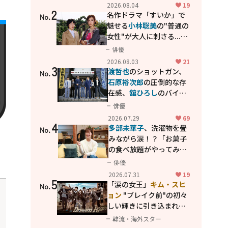
花が咲く丘で、君とまた出
2026.08.04
19
2
会えたら。」
名作ドラマ「すいか」で
No.
魅せる
小林聡美
の"普通の
女性"が大人に刺さる...映
画「かもめ食堂」にも通
俳優
じる静かな芝居
2026.08.03
21
3
渡哲也
のショットガン、
No.
石原裕次郎
の圧倒的な存
在感、
舘ひろし
のバイク
アクション！"大門軍
俳優
団"のカッコよさが詰まっ
2026.07.29
69
4
た「西部警察 PART-II」
多部未華子
、洗濯物を畳
No.
みながら涙！？「お菓子
の食べ放題がやってみた
い」ハンディファン4台の
俳優
暑さ対策も明かす
2026.07.31
19
5
「涙の女王」
キム・スヒ
No.
ョン
"ブレイク前"の初々
しい輝きに引き込まれ
る...
2PM テギョン
ら豪華
韓流・海外スター
共演の青春名作「ドリー