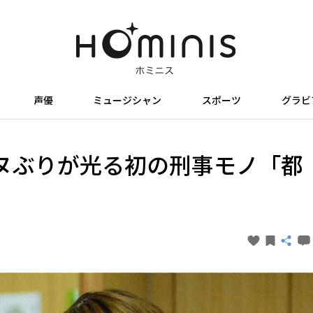
声優
ミュージシャン
スポーツ
グラビ
ヌぶりが光る初の刑事モノ「都