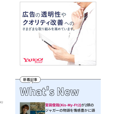
新着記事
What's New
MJ
宮田俊哉(Kis-My-Ft2)
が2頭の
ジャガーの物語を情感豊かに語