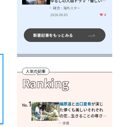
ゆるしの人間ドラマ「優しい
男」
韓流・海外スター
2026.08.05
4
新着記事をもっとみる
人気の記事
Ranking
1
福原遥
と
出口夏希
が演じ
No.
た儚くも美しいそれぞれ
の恋...生きることの尊さを
教えてくれた映画「あの
俳優