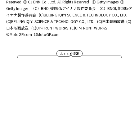
Reserved
ⓒ CJ ENM Co., Ltd, All Rights Reserved
ⓒ Getty Images
ⓒ
Getty Images
（C）BNOI/劇場版アイナナ製作委員会
（C）BNOI/劇場版ア
イナナ製作委員会
(C)BEIJING IQIYI SCIENCE & TECHNOLOGY CO., LTD.
(C)BEIJING IQIYI SCIENCE & TECHNOLOGY CO., LTD.
(C)日本映画放送
(C)
日本映画放送
(C)UP-FRONT WORKS
(C)UP-FRONT WORKS
©MotoGP.com
©MotoGP.com
おすすめ情報