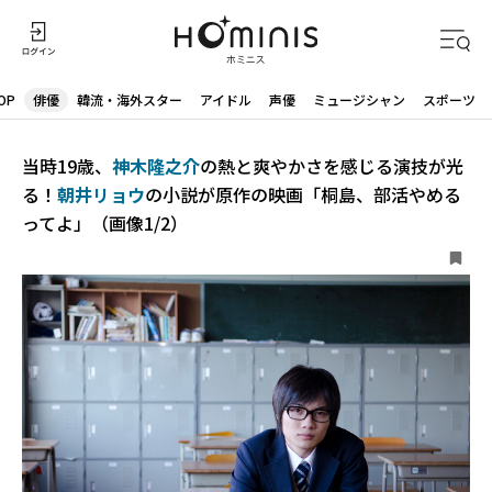
OP
俳優
韓流・海外スター
アイドル
声優
ミュージシャン
スポーツ
当時19歳、
神木隆之介
の熱と爽やかさを感じる演技が光
る！
朝井リョウ
の小説が原作の映画「桐島、部活やめる
ってよ」（画像1/2）