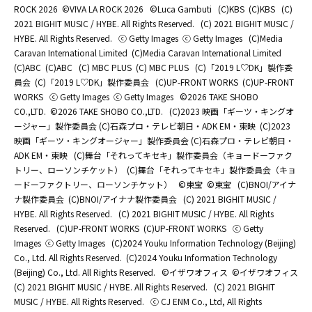
ROCK 2026
©️VIVA LA ROCK 2026
©Luca Gambuti
(C)KBS
(C)KBS
(C)
2021 BIGHIT MUSIC / HYBE. All Rights Reserved.
(C) 2021 BIGHIT MUSIC /
HYBE. All Rights Reserved.
ⓒ Getty Images
ⓒ Getty Images
(C)Media
Caravan International Limited
(C)Media Caravan International Limited
(C)ABC
(C)ABC
(C) MBC PLUS
(C) MBC PLUS
(C)「2019 L♡DK」製作委
員会
(C)「2019 L♡DK」製作委員会
(C)UP-FRONT WORKS
(C)UP-FRONT
WORKS
ⓒ Getty Images
ⓒ Getty Images
©2026 TAKE SHOBO
CO.,LTD.
©2026 TAKE SHOBO CO.,LTD.
(C)2023 映画「ギーツ・キングオ
ージャー」製作委員会 (C)石森プロ・テレビ朝日・ADK EM・東映
(C)2023
映画「ギーツ・キングオージャー」製作委員会 (C)石森プロ・テレビ朝日・
ADK EM・東映
(C)舞台「それってキセキ」製作委員会（キョードーファク
トリー、ローソンチケット）
(C)舞台「それってキセキ」製作委員会（キョ
ードーファクトリー、ローソンチケット）
©東宝
©東宝
(C)BNOI/アイナ
ナ製作委員会
(C)BNOI/アイナナ製作委員会
(C) 2021 BIGHIT MUSIC /
HYBE. All Rights Reserved.
(C) 2021 BIGHIT MUSIC / HYBE. All Rights
Reserved.
(C)UP-FRONT WORKS
(C)UP-FRONT WORKS
ⓒ Getty
Images
ⓒ Getty Images
(C)2024 Youku Information Technology (Beijing)
Co., Ltd. All Rights Reserved.
(C)2024 Youku Information Technology
(Beijing) Co., Ltd. All Rights Reserved.
©イザワオフィス
©イザワオフィス
(C) 2021 BIGHIT MUSIC / HYBE. All Rights Reserved.
(C) 2021 BIGHIT
MUSIC / HYBE. All Rights Reserved.
ⓒ CJ ENM Co., Ltd, All Rights