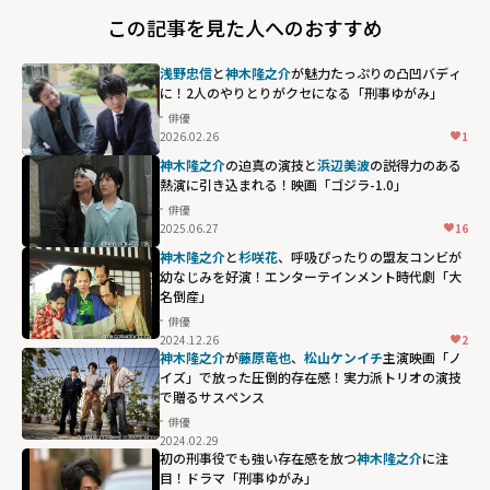
この記事を見た人へのおすすめ
浅野忠信
と
神木隆之介
が魅力たっぷりの凸凹バディ
に！2人のやりとりがクセになる「刑事ゆがみ」
俳優
2026.02.26
1
神木隆之介
の迫真の演技と
浜辺美波
の説得力のある
熱演に引き込まれる！映画「ゴジラ-1.0」
俳優
2025.06.27
16
神木隆之介
と
杉咲花
、呼吸ぴったりの盟友コンビが
幼なじみを好演！エンターテインメント時代劇「大
名倒産」
俳優
2024.12.26
2
神木隆之介
が
藤原竜也
、
松山ケンイチ
主演映画「ノ
イズ」で放った圧倒的存在感！実力派トリオの演技
で贈るサスペンス
俳優
2024.02.29
初の刑事役でも強い存在感を放つ
神木隆之介
に注
目！ドラマ「刑事ゆがみ」