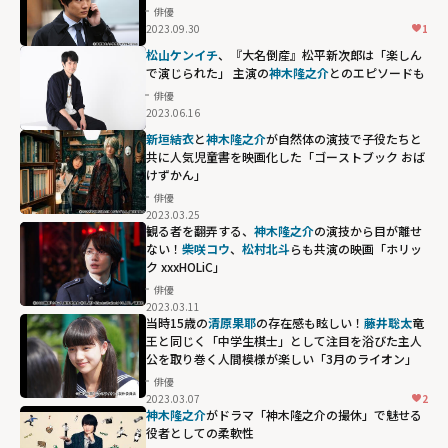
俳優
2023.09.30
1
松山ケンイチ
、『大名倒産』松平新次郎は「楽しん
で演じられた」 主演の
神木隆之介
とのエピソードも
俳優
2023.06.16
新垣結衣
と
神木隆之介
が自然体の演技で子役たちと
共に人気児童書を映画化した「ゴーストブック おば
けずかん」
俳優
2023.03.25
観る者を翻弄する、
神木隆之介
の演技から目が離せ
ない！
柴咲コウ
、
松村北斗
らも共演の映画「ホリッ
ク xxxHOLiC」
俳優
2023.03.11
当時15歳の
清原果耶
の存在感も眩しい！
藤井聡太
竜
王と同じく「中学生棋士」として注目を浴びた主人
公を取り巻く人間模様が楽しい「3月のライオン」
俳優
2023.03.07
2
神木隆之介
がドラマ「神木隆之介の撮休」で魅せる
役者としての柔軟性