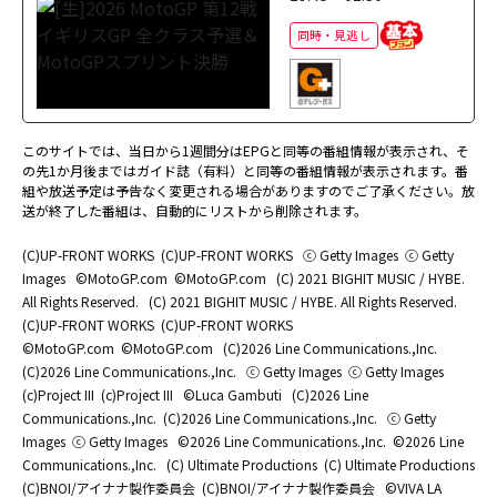
同時・見逃し
このサイトでは、当日から1週間分はEPGと同等の番組情報が表示され、そ
の先1か月後まではガイド誌（有料）と同等の番組情報が表示されます。番
組や放送予定は予告なく変更される場合がありますのでご了承ください。放
送が終了した番組は、自動的にリストから削除されます。
(C)UP-FRONT WORKS
(C)UP-FRONT WORKS
ⓒ Getty Images
ⓒ Getty
Images
©MotoGP.com
©MotoGP.com
(C) 2021 BIGHIT MUSIC / HYBE.
All Rights Reserved.
(C) 2021 BIGHIT MUSIC / HYBE. All Rights Reserved.
(C)UP-FRONT WORKS
(C)UP-FRONT WORKS
©MotoGP.com
©MotoGP.com
(C)2026 Line Communications.,Inc.
(C)2026 Line Communications.,Inc.
ⓒ Getty Images
ⓒ Getty Images
(c)Project III
(c)Project III
©Luca Gambuti
(C)2026 Line
Communications.,Inc.
(C)2026 Line Communications.,Inc.
ⓒ Getty
Images
ⓒ Getty Images
©2026 Line Communications.,Inc.
©2026 Line
Communications.,Inc.
(C) Ultimate Productions
(C) Ultimate Productions
(C)BNOI/アイナナ製作委員会
(C)BNOI/アイナナ製作委員会
©️VIVA LA