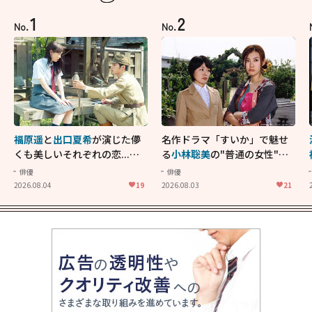
1
2
No.
No.
福原遥
と
出口夏希
が演じた儚
名作ドラマ「すいか」で魅せ
くも美しいそれぞれの恋...生
る
小林聡美
の"普通の女性"が
きることの尊さを教えてくれ
大人に刺さる...映画「かもめ
俳優
俳優
た映画「あの花が咲く丘で、
食堂」にも通じる静かな芝居
2026.08.04
19
2026.08.03
21
君とまた出会えたら。」