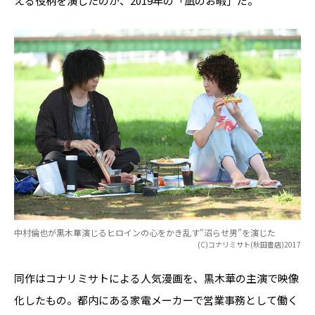
える役柄を演じたのが、2019年の「凪のお暇」だ。
中村倫也が黒木華演じるヒロインの心をかき乱す"沼らせ男"を演じた
(C)コナリミサト(秋田書店)2017
同作はコナリミサトによる人気漫画を、黒木華の主演で映像
化したもの。都内にある家電メーカーで営業事務として働く