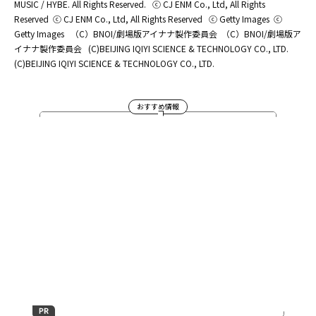
MUSIC / HYBE. All Rights Reserved.
ⓒ CJ ENM Co., Ltd, All Rights
Reserved
ⓒ CJ ENM Co., Ltd, All Rights Reserved
ⓒ Getty Images
ⓒ
Getty Images
（C）BNOI/劇場版アイナナ製作委員会
（C）BNOI/劇場版ア
イナナ製作委員会
(C)BEIJING IQIYI SCIENCE & TECHNOLOGY CO., LTD.
(C)BEIJING IQIYI SCIENCE & TECHNOLOGY CO., LTD.
おすすめ情報