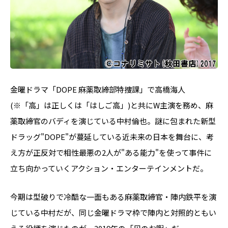
金曜ドラマ「DOPE 麻薬取締部特捜課」で高橋海人
(※「高」は正しくは「はしご高」)と共にW主演を務め、麻
薬取締官のバディを演じている中村倫也。謎に包まれた新型
ドラッグ"DOPE"が蔓延している近未来の日本を舞台に、考
え方が正反対で相性最悪の2人が"ある能力"を使って事件に
立ち向かっていくアクション・エンターテインメントだ。
今期は型破りで冷酷な一面もある麻薬取締官・陣内鉄平を演
じている中村だが、同じ金曜ドラマ枠で陣内と対照的ともい