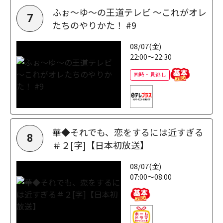
ふぉ～ゆ～の王道テレビ ～これがオレ
7
たちのやりかた！ #9
08/07(金)
22:00～22:30
同時・見逃し
華◆それでも、恋をするには近すぎる
8
＃２[字]【日本初放送】
08/07(金)
07:00～08:00