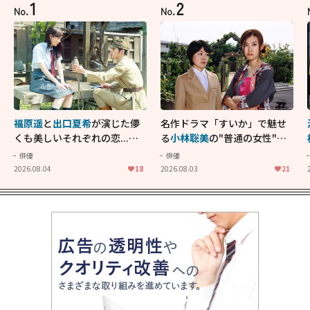
1
2
No.
No.
福原遥
と
出口夏希
が演じた儚
名作ドラマ「すいか」で魅せ
くも美しいそれぞれの恋...生
る
小林聡美
の"普通の女性"が
きることの尊さを教えてくれ
大人に刺さる...映画「かもめ
俳優
俳優
た映画「あの花が咲く丘で、
食堂」にも通じる静かな芝居
2026.08.04
18
2026.08.03
21
君とまた出会えたら。」