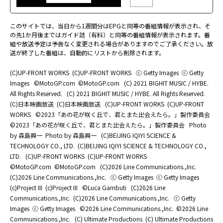
このサイトでは、当日から1週間分はEPGと同等の番組情報が表示され、そ
の先1か月後まではガイド誌（有料）と同等の番組情報が表示されます。番
組や放送予定は予告なく変更される場合がありますのでご了承ください。放
送が終了した番組は、自動的にリストから削除されます。
(C)UP-FRONT WORKS
(C)UP-FRONT WORKS
ⓒ Getty Images
ⓒ Getty
Images
©MotoGP.com
©MotoGP.com
(C) 2021 BIGHIT MUSIC / HYBE.
All Rights Reserved.
(C) 2021 BIGHIT MUSIC / HYBE. All Rights Reserved.
(C)日本映画放送
(C)日本映画放送
(C)UP-FRONT WORKS
(C)UP-FRONT
WORKS
©2023「あの花が咲く丘で、君とまた出会えたら。」製作委員会
©2023「あの花が咲く丘で、君とまた出会えたら。」製作委員会
Photo
by 森島興一
Photo by 森島興一
(C)BEIJING IQIYI SCIENCE &
TECHNOLOGY CO., LTD.
(C)BEIJING IQIYI SCIENCE & TECHNOLOGY CO.,
LTD.
(C)UP-FRONT WORKS
(C)UP-FRONT WORKS
©MotoGP.com
©MotoGP.com
(C)2026 Line Communications.,Inc.
(C)2026 Line Communications.,Inc.
ⓒ Getty Images
ⓒ Getty Images
(c)Project III
(c)Project III
©Luca Gambuti
(C)2026 Line
Communications.,Inc.
(C)2026 Line Communications.,Inc.
ⓒ Getty
Images
ⓒ Getty Images
©2026 Line Communications.,Inc.
©2026 Line
Communications.,Inc.
(C) Ultimate Productions
(C) Ultimate Productions