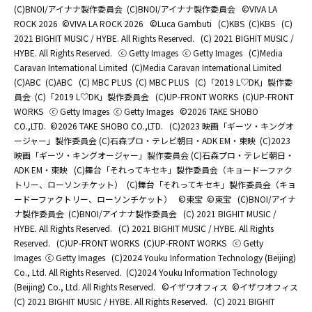
(C)BNOI/アイナナ製作委員会
(C)BNOI/アイナナ製作委員会
©️VIVA LA
ROCK 2026
©️VIVA LA ROCK 2026
©Luca Gambuti
(C)KBS
(C)KBS
(C)
2021 BIGHIT MUSIC / HYBE. All Rights Reserved.
(C) 2021 BIGHIT MUSIC /
HYBE. All Rights Reserved.
ⓒ Getty Images
ⓒ Getty Images
(C)Media
Caravan International Limited
(C)Media Caravan International Limited
(C)ABC
(C)ABC
(C) MBC PLUS
(C) MBC PLUS
(C)「2019 L♡DK」製作委
員会
(C)「2019 L♡DK」製作委員会
(C)UP-FRONT WORKS
(C)UP-FRONT
WORKS
ⓒ Getty Images
ⓒ Getty Images
©2026 TAKE SHOBO
CO.,LTD.
©2026 TAKE SHOBO CO.,LTD.
(C)2023 映画「ギーツ・キングオ
ージャー」製作委員会 (C)石森プロ・テレビ朝日・ADK EM・東映
(C)2023
映画「ギーツ・キングオージャー」製作委員会 (C)石森プロ・テレビ朝日・
ADK EM・東映
(C)舞台「それってキセキ」製作委員会（キョードーファク
トリー、ローソンチケット）
(C)舞台「それってキセキ」製作委員会（キョ
ードーファクトリー、ローソンチケット）
©東宝
©東宝
(C)BNOI/アイナ
ナ製作委員会
(C)BNOI/アイナナ製作委員会
(C) 2021 BIGHIT MUSIC /
HYBE. All Rights Reserved.
(C) 2021 BIGHIT MUSIC / HYBE. All Rights
Reserved.
(C)UP-FRONT WORKS
(C)UP-FRONT WORKS
ⓒ Getty
Images
ⓒ Getty Images
(C)2024 Youku Information Technology (Beijing)
Co., Ltd. All Rights Reserved.
(C)2024 Youku Information Technology
(Beijing) Co., Ltd. All Rights Reserved.
©イザワオフィス
©イザワオフィス
(C) 2021 BIGHIT MUSIC / HYBE. All Rights Reserved.
(C) 2021 BIGHIT