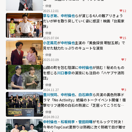
俳優
2025.12.01
12
草なぎ剛
、
中村倫也
らが演じる4人の難アリきょう
だいが絆を取り戻していく姿に感涙！映画「台風家
族」
俳優
2025.07.04
15
小芝風花
が
中村倫也
主演の「美食探偵 明智五郎」で
見せた魅力たっぷりのキュートな演技
俳優
2025.03.09
7
山間の町を包む陰謀に
中村倫也
が挑む！秘めたもの
を感じる
川口春奈
の演技にも注目の「ハヤブサ消防
団」
俳優
2024.11.27
3
豊川悦司
、
中村倫也
、
白石麻衣
ら共演の異色刑事ド
ラマ「No Activity」続編のトークイベント開催！衝
撃セリフ連発の白石の熱演に「芝居ってこうだな」
と中村も感心
俳優
2024.09.12
中村倫也
・
松坂桃李
・
菅⽥将暉
がモルックで対決！
今年のTopCoat夏祭りは熱戦に次ぐ熱戦で⽬が離せ