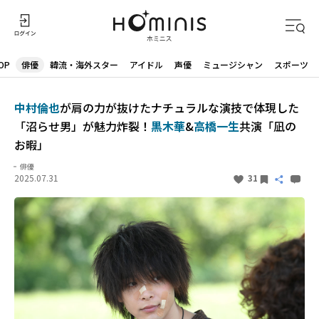
OP
俳優
韓流・海外スター
アイドル
声優
ミュージシャン
スポーツ
中村倫也
が肩の力が抜けたナチュラルな演技で体現した
「沼らせ男」が魅力炸裂！
黒木華
&
高橋一生
共演「凪の
お暇」
俳優
2025.07.31
31