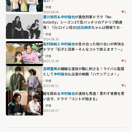
ない︕
俳優
2024.09.04
1
豊川悦司
＆
中村倫也
が異色刑事ドラマ「No
Activity」シーズン2で息バッチリのアドリブ劇連
発！「(ヒロイン役の)
白石麻衣
ちゃんは現場で大変
だったと思います(笑)」
俳優
2024.08.30
有村架純
と
中村倫也
の息の合った掛け合いが爽快な
ドラマ「石子と羽男－そんなコトで訴えます？－」
俳優
2023.10.24
2
吉岡里帆
の繊細な演技が胸に刺さる！ライバル監督
として
中村倫也
も出演の映画「ハケンアニメ！」
俳優
2023.08.11
1
脇を固める
中村倫也
の演技も秀逸！思わず青春を思
い出す、ドラマ「コントが始まる」
俳優
2023.04.17