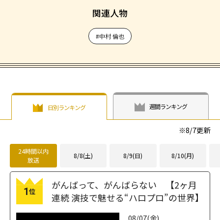
関連人物
#中村 倫也
週間ランキング
日別ランキング
※
8/7
更新
24時間以内
8/8(土)
8/9(日)
8/10(月)
放送
がんばって、がんばらない 【2ヶ月
1
位
連続 演技で魅せる“ハロプロ”の世界】
08/07(金)