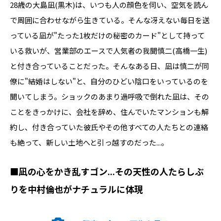
28歳の大島凪(黒木)は、いつも人の顔色を伺い、空気を読ん
で周囲に合わせながら生きている。そんな冴えない毎日を送
っている凪が"たった1枚だけの秘密のカード"として持って
いる救いが、営業部のエースで人気者の我聞慎二(高橋一生)
と付き合っていることだった。そんなある日、凪は慎二が同
僚に"結婚はしない"と、自分のひどい陰口をいっているのを
聞いてしまう。ショックのあまり過呼吸で倒れた凪は、その
ことをきっかけに、会社を辞め、住んでいたマンションも解
約し、付き合っていた彼氏やその他すべての人たちとの連絡
も絶って、新しい土地へと引っ越すのだった...。
■凪の心をかき乱すゴン...その天性の人たらしぶ
りを中村倫也がナチュラルに体現