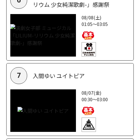
6
リウム 少女純潔歌劇-」感謝祭
08/08(土)
01:05～03:05
入間ゆい ユイトピア
7
08/07(金)
00:30～03:00