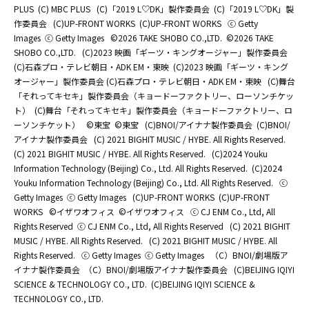
PLUS
(C) MBC PLUS
(C)「2019 L♡DK」製作委員会
(C)「2019 L♡DK」製
作委員会
(C)UP-FRONT WORKS
(C)UP-FRONT WORKS
ⓒ Getty
Images
ⓒ Getty Images
©2026 TAKE SHOBO CO.,LTD.
©2026 TAKE
SHOBO CO.,LTD.
(C)2023 映画「ギーツ・キングオージャー」製作委員会
(C)石森プロ・テレビ朝日・ADK EM・東映
(C)2023 映画「ギーツ・キング
オージャー」製作委員会 (C)石森プロ・テレビ朝日・ADK EM・東映
(C)舞台
「それってキセキ」製作委員会（キョードーファクトリー、ローソンチケッ
ト）
(C)舞台「それってキセキ」製作委員会（キョードーファクトリー、ロ
ーソンチケット）
©東宝
©東宝
(C)BNOI/アイナナ製作委員会
(C)BNOI/
アイナナ製作委員会
(C) 2021 BIGHIT MUSIC / HYBE. All Rights Reserved.
(C) 2021 BIGHIT MUSIC / HYBE. All Rights Reserved.
(C)2024 Youku
Information Technology (Beijing) Co., Ltd. All Rights Reserved.
(C)2024
Youku Information Technology (Beijing) Co., Ltd. All Rights Reserved.
ⓒ
Getty Images
ⓒ Getty Images
(C)UP-FRONT WORKS
(C)UP-FRONT
WORKS
©イザワオフィス
©イザワオフィス
ⓒ CJ ENM Co., Ltd, All
Rights Reserved
ⓒ CJ ENM Co., Ltd, All Rights Reserved
(C) 2021 BIGHIT
MUSIC / HYBE. All Rights Reserved.
(C) 2021 BIGHIT MUSIC / HYBE. All
Rights Reserved.
ⓒ Getty Images
ⓒ Getty Images
（C）BNOI/劇場版ア
イナナ製作委員会
（C）BNOI/劇場版アイナナ製作委員会
(C)BEIJING IQIYI
SCIENCE & TECHNOLOGY CO., LTD.
(C)BEIJING IQIYI SCIENCE &
TECHNOLOGY CO., LTD.