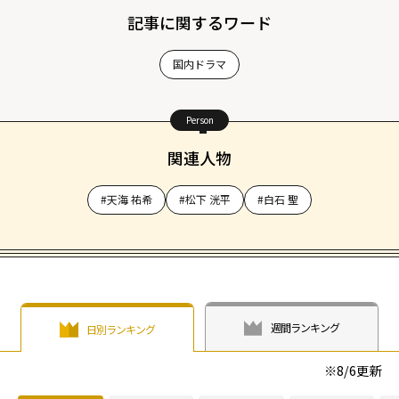
記事に関するワード
国内ドラマ
Person
関連人物
#天海 祐希
#松下 洸平
#白石 聖
週間ランキング
日別ランキング
※
8/6
更新