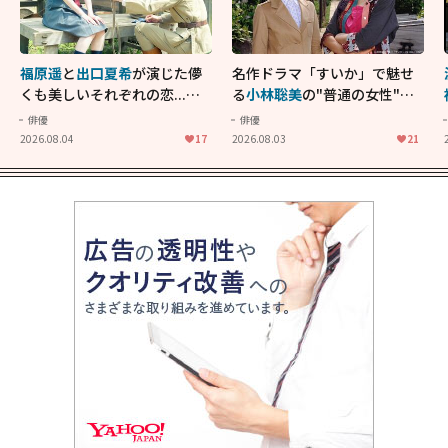
福原遥
と
出口夏希
が演じた儚
名作ドラマ「すいか」で魅せ
くも美しいそれぞれの恋...生
る
小林聡美
の"普通の女性"が
きることの尊さを教えてくれ
大人に刺さる...映画「かもめ
俳優
俳優
た映画「あの花が咲く丘で、
食堂」にも通じる静かな芝居
2026.08.04
17
2026.08.03
21
君とまた出会えたら。」