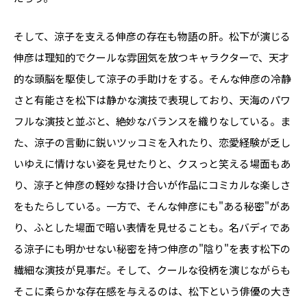
そして、涼子を支える伸彦の存在も物語の肝。松下が演じる
伸彦は理知的でクールな雰囲気を放つキャラクターで、天才
的な頭脳を駆使して涼子の手助けをする。そんな伸彦の冷静
さと有能さを松下は静かな演技で表現しており、天海のパワ
フルな演技と並ぶと、絶妙なバランスを織りなしている。ま
た、涼子の言動に鋭いツッコミを入れたり、恋愛経験が乏し
いゆえに情けない姿を見せたりと、クスっと笑える場面もあ
り、涼子と伸彦の軽妙な掛け合いが作品にコミカルな楽しさ
をもたらしている。一方で、そんな伸彦にも"ある秘密"があ
り、ふとした場面で暗い表情を見せることも。名バディであ
る涼子にも明かせない秘密を持つ伸彦の"陰り"を表す松下の
繊細な演技が見事だ。そして、クールな役柄を演じながらも
そこに柔らかな存在感を与えるのは、松下という俳優の大き