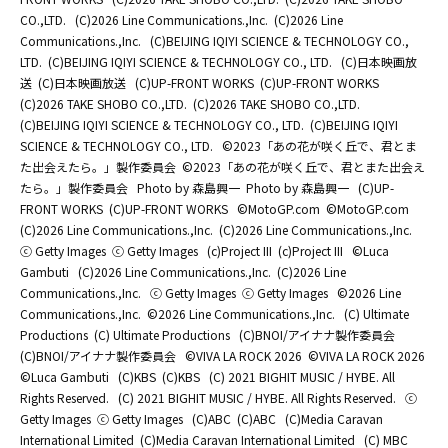
CO.,LTD.
(C)2026 Line Communications.,Inc.
(C)2026 Line
Communications.,Inc.
(C)BEIJING IQIYI SCIENCE & TECHNOLOGY CO.,
LTD.
(C)BEIJING IQIYI SCIENCE & TECHNOLOGY CO., LTD.
(C)日本映画放
送
(C)日本映画放送
(C)UP-FRONT WORKS
(C)UP-FRONT WORKS
(C)2026 TAKE SHOBO CO.,LTD.
(C)2026 TAKE SHOBO CO.,LTD.
(C)BEIJING IQIYI SCIENCE & TECHNOLOGY CO., LTD.
(C)BEIJING IQIYI
SCIENCE & TECHNOLOGY CO., LTD.
©2023「あの花が咲く丘で、君とま
た出会えたら。」製作委員会
©2023「あの花が咲く丘で、君とまた出会え
たら。」製作委員会
Photo by 森島興一
Photo by 森島興一
(C)UP-
FRONT WORKS
(C)UP-FRONT WORKS
©MotoGP.com
©MotoGP.com
(C)2026 Line Communications.,Inc.
(C)2026 Line Communications.,Inc.
ⓒ Getty Images
ⓒ Getty Images
(c)Project III
(c)Project III
©Luca
Gambuti
(C)2026 Line Communications.,Inc.
(C)2026 Line
Communications.,Inc.
ⓒ Getty Images
ⓒ Getty Images
©2026 Line
Communications.,Inc.
©2026 Line Communications.,Inc.
(C) Ultimate
Productions
(C) Ultimate Productions
(C)BNOI/アイナナ製作委員会
(C)BNOI/アイナナ製作委員会
©️VIVA LA ROCK 2026
©️VIVA LA ROCK 2026
©Luca Gambuti
(C)KBS
(C)KBS
(C) 2021 BIGHIT MUSIC / HYBE. All
Rights Reserved.
(C) 2021 BIGHIT MUSIC / HYBE. All Rights Reserved.
ⓒ
Getty Images
ⓒ Getty Images
(C)ABC
(C)ABC
(C)Media Caravan
International Limited
(C)Media Caravan International Limited
(C) MBC