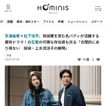
OP
俳優
韓流・海外スター
アイドル
声優
ミュージシャン
スポーツ
天海祐希
×
松下洸平
、探偵業を営む名バディが活躍する
痛快ドラマ！
白石聖
の可憐な存在感も光る「合理的にあ
り得ない 探偵・上水流涼子の解明」
俳優
2025.09.28
28