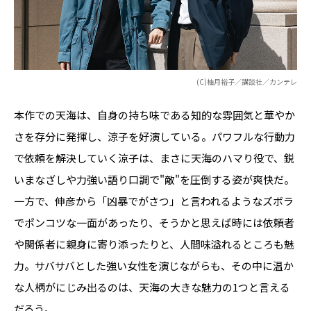
(C)柚月裕子／講談社／カンテレ
本作での天海は、自身の持ち味である知的な雰囲気と華やか
さを存分に発揮し、涼子を好演している。パワフルな行動力
で依頼を解決していく涼子は、まさに天海のハマり役で、鋭
いまなざしや力強い語り口調で"敵"を圧倒する姿が爽快だ。
一方で、伸彦から「凶暴でがさつ」と言われるようなズボラ
でポンコツな一面があったり、そうかと思えば時には依頼者
や関係者に親身に寄り添ったりと、人間味溢れるところも魅
力。サバサバとした強い女性を演じながらも、その中に温か
な人柄がにじみ出るのは、天海の大きな魅力の1つと言える
だろう。