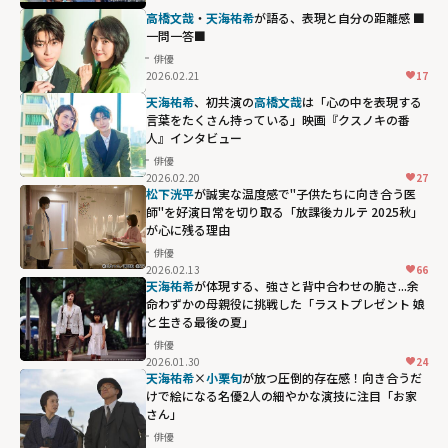
高橋文哉
・
天海祐希
が語る、表現と自分の距離感 ■
一問一答■
俳優
2026.02.21
17
天海祐希
、初共演の
高橋文哉
は「心の中を表現する
言葉をたくさん持っている」映画『クスノキの番
人』インタビュー
俳優
2026.02.20
27
松下洸平
が誠実な温度感で"子供たちに向き合う医
師"を好演――日常を切り取る「放課後カルテ 2025秋」
が心に残る理由
俳優
2026.02.13
66
天海祐希
が体現する、強さと背中合わせの脆さ...余
命わずかの母親役に挑戦した「ラストプレゼント 娘
と生きる最後の夏」
俳優
2026.01.30
24
天海祐希
×
小栗旬
が放つ圧倒的存在感！向き合うだ
けで絵になる名優2人の細やかな演技に注目「お家
さん」
俳優