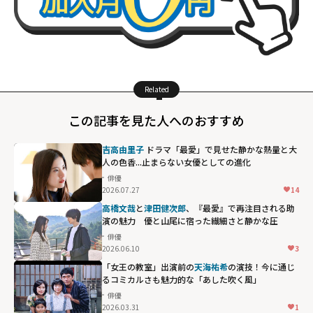
Related
この記事を見た人へのおすすめ
吉高由里子
ドラマ「最愛」で見せた静かな熱量と大
人の色香...止まらない女優としての進化
俳優
2026.07.27
14
高橋文哉
と
津田健次郎
、『最愛』で再注目される助
演の魅力 優と山尾に宿った繊細さと静かな圧
俳優
2026.06.10
3
「女王の教室」出演前の
天海祐希
の演技！今に通じ
るコミカルさも魅力的な「あした吹く風」
俳優
2026.03.31
1