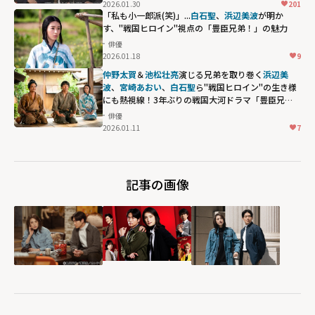
2026.01.30
201
「私も小一郎派(笑)」...
白石聖
、
浜辺美波
が明か
す、"戦国ヒロイン"視点の「豊臣兄弟！」の魅力
俳優
2026.01.18
9
仲野太賀
＆
池松壮亮
演じる兄弟を取り巻く
浜辺美
波
、
宮崎あおい
、
白石聖
ら"戦国ヒロイン"の生き様
にも熱視線！3年ぶりの戦国大河ドラマ「豊臣兄
弟！」
俳優
2026.01.11
7
記事の画像