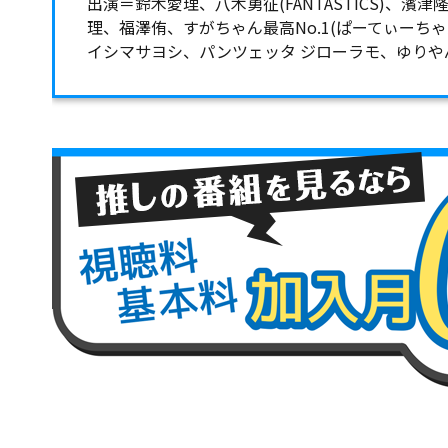
出演＝鈴木愛理、八木勇征(FANTASTICS)、
理、福澤侑、すがちゃん最高No.1(ぱーてぃーち
イシマサヨシ、パンツェッタ ジローラモ、ゆりやん