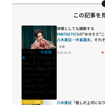
この記事を
俳優としても躍動する
FANTASTICS
の"ゆせそた"
八木勇征
・
中島颯太
、それ
れの出演映画に見る、独自
俳優
存在感と繊細な表現力
八木勇征・
中島颯
2026.06.25
太
、それぞれの出演
映画に見る、独自の
存在感と繊細な表現
力" width="304"
height="203"
loading="lazy"
fetchpriority="high
">
八木勇征
「推しが上司にな