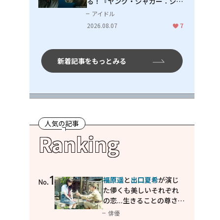
る！『ヤング・ジャガー：ジャ
ングル王への道』『ジャガーと
アイドル
ウミガメの物語：熱帯林の守護
2026.08.07
7
神』で見せるナレーションの妙
新着記事をもっとみる
人気の記事
Ranking
1
福原遥
と
出口夏希
が演じ
No.
た儚くも美しいそれぞれ
の恋...生きることの尊さを
教えてくれた映画「あの
俳優