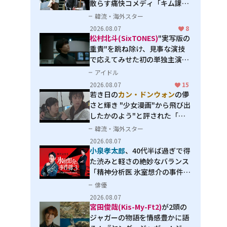
散らす痛快コメディ「キム課長
とソ理事～Bravo! Your Life
韓流・海外スター
～」
2026.08.07
8
松村北斗(SixTONES)
"実写版の
重責"を跳ね除け、見事な演技
で応えてみせた初の単独主演映
画「秒速5センチメートル」
アイドル
2026.08.07
15
若き日の
カン・ドンウォン
の儚
さと輝き "少女漫画"から飛び出
したかのよう"と評された「オ
オカミの誘惑」
韓流・海外スター
2026.08.07
小泉孝太郎
、40代半ば過ぎで得
た渋みと軽さの絶妙なバランス
「精神分析医 氷室想介の事件簿
３」で見せる進化
俳優
2026.08.07
宮田俊哉(Kis-My-Ft2)
が2頭の
ジャガーの物語を情感豊かに語