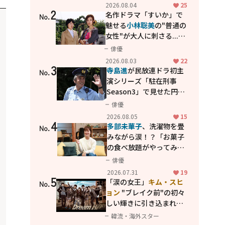
花が咲く丘で、君とまた出
2026.08.04
25
2
会えたら。」
名作ドラマ「すいか」で
No.
魅せる
小林聡美
の"普通の
女性"が大人に刺さる...映
画「かもめ食堂」にも通
俳優
じる静かな芝居
2026.08.03
22
3
寺島進
が民放連ドラ初主
No.
演シリーズ「駐在刑事
Season3」で見せた円熟
の演技
俳優
2026.08.05
15
4
多部未華子
、洗濯物を畳
No.
みながら涙！？「お菓子
の食べ放題がやってみた
い」ハンディファン4台の
俳優
暑さ対策も明かす
2026.07.31
19
5
「涙の女王」
キム・スヒ
No.
ョン
"ブレイク前"の初々
しい輝きに引き込まれ
る...
2PM テギョン
ら豪華
韓流・海外スター
共演の青春名作「ドリー