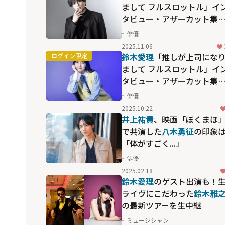
まして フルスロットル」イ
タビュー・アザーカット集
【HOMINIS限定】
俳優
2025.11.06
鈴木愛理
「推しが上司にな
まして フルスロットル」イ
タビュー・アザーカット集
【HOMINIS限定】
俳優
2025.10.22
井上祐貴
、映画「ぼくまほ
で共演した
八木勇征
の印象
「体がすごく...」
俳優
2025.02.18
鈴木愛理
のゲスト出演も！
ライヴにこだわった
鈴木雅
の最新ツアーを生中継
ミュージシャン