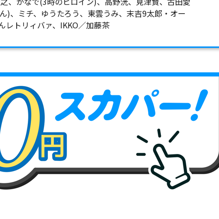
濱津隆之、かなで(3時のヒロイン)、高野洸、見津賢、古田愛
ゃん)、ミチ、ゆうたろう、東雲うみ、末吉9太郎・オー
レトリィバァ、IKKO／加藤茶