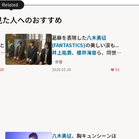
Related
見た人へのおすすめ
葛藤を表現した
八木勇征
こと
(FANTASTICS)
の美しい涙も...
ぞ
井上祐貴
、
櫻井海音
ら、同世
の
代俳優との関係性も尊い"ぼく
俳優
まほ"こと「僕らは人生で一回
28
2026.05.30
51
だけ魔法が使える」
り
八木勇征
、胸キュンシーンは