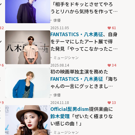
ン
「相手をドキッとさせてやろ
うとリハから気持ちを作って
います」と臨む「推しが上司
俳優
になりまして フルスロット
32
2025.11.05
61
ル」
り
FANTASTICS・八木勇征
、自身
ン
をテーマにしたアート展で得
た発見「やってこなかったこ
とにもっと挑戦したい」
ミュージシャン
6
2025.08.14
34
」
初の映画単独主演を務めた
は
FANTASTICS・八木勇征
「海ち
ゃんの一言にグッときまし
た」映画『矢野くんの普通の
俳優
日々』
9
2024.11.18
13
生
Official髭男dism
提供楽曲に
之
鈴木愛理
「ぜいたく極まりな
い感じの曲！」
ミュージシャン