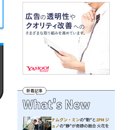
新着記事
What's New
ナムグン・ミン
の"動"と
2PM ジ
ュノ
の"静"が奇跡の融合 火花を