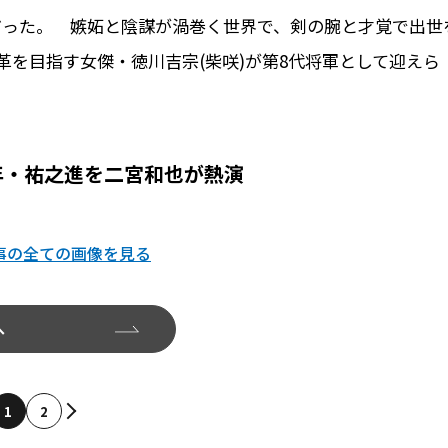
だった。 嫉妬と陰謀が渦巻く世界で、剣の腕と才覚で出世
を目指す女傑・徳川吉宗(柴咲)が第8代将軍として迎えら
年・祐之進を二宮和也が熱演
事の全ての画像を見る
へ
1
2