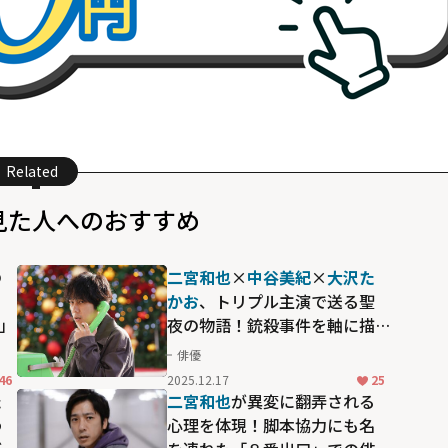
Related
見た人へのおすすめ
の
二宮和也
×
中谷美紀
×
大沢た
かお
、トリプル主演で送る聖
2」
夜の物語！銃殺事件を軸に描
く「ONE DAY～聖夜のから騒
俳優
ぎ～」
46
2025.12.17
25
た
二宮和也
が異変に翻弄される
わ
心理を体現！脚本協力にも名