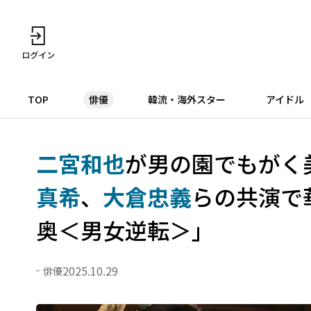
TOP
俳優
韓流・海外スター
アイドル
二宮和也
が男の園でもがく
真希
、
大倉忠義
らの共演で
奥＜男女逆転＞」
2025.10.29
俳優