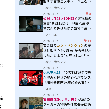
散らす痛快コメディ「キム課長
とソ理事～Bravo! Your Life
韓流・海外スター
～」
2026.08.07
8
松村北斗(SixTONES)
"実写版の
重責"を跳ね除け、見事な演技
で応えてみせた初の単独主演映
画「秒速5センチメートル」
アイドル
2026.08.07
14
若き日の
カン・ドンウォン
の儚
さと輝き "少女漫画"から飛び出
したかのよう"と評された「オ
オカミの誘惑」
韓流・海外スター
員会
2026.08.07
小泉孝太郎
、40代半ば過ぎで得
た渋みと軽さの絶妙なバランス
。
「精神分析医 氷室想介の事件簿
３」で見せる進化
俳優
2026.08.07
諦
宮田俊哉(Kis-My-Ft2)
が2頭の
ジャガーの物語を情感豊かに語
男