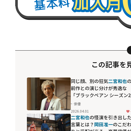
この記事を
同じ顔、別の狂気――
二宮和也
前作との演じ分けが秀逸な
「ブラックペアン シーズン
俳優
2026.04.01
二宮和也
の怪演を引き出し
言葉とは？
岡田准一
のこだ