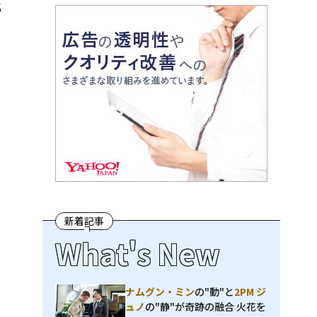
北
新着記事
What's New
ナムグン・ミン
の"動"と
2PM ジ
ュノ
の"静"が奇跡の融合 火花を