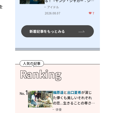
る！『ヤング・ジャガー：ジャ
を
ングル王への道』『ジャガーと
アイドル
ウミガメの物語：熱帯林の守護
2026.08.07
7
神』で見せるナレーションの妙
新着記事をもっとみる
人気の記事
Ranking
1
福原遥
と
出口夏希
が演じ
No.
た儚くも美しいそれぞれ
の恋...生きることの尊さを
教えてくれた映画「あの
俳優