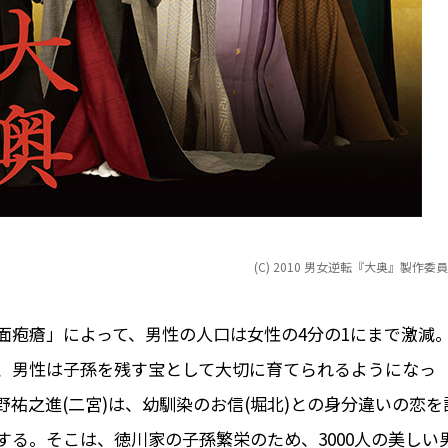
(C) 2010 男女逆転『大奥』製作委
面疱瘡」によって、男性の人口は女性の4分の1にまで激減
、男性は子孫を残す宝として大切に育てられるようになっ
祐之進(二宮)は、幼馴染のお信(堀北)との身分違いの恋を
る。そこは、徳川家の子孫繁栄のため、3000人の美しい