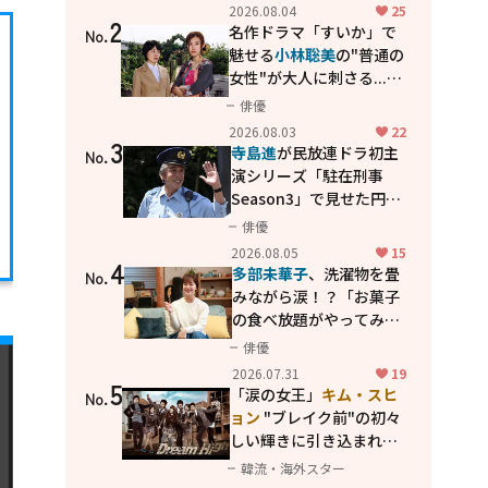
花が咲く丘で、君とまた出
2026.08.04
25
2
会えたら。」
名作ドラマ「すいか」で
No.
魅せる
小林聡美
の"普通の
女性"が大人に刺さる...映
画「かもめ食堂」にも通
俳優
じる静かな芝居
2026.08.03
22
3
寺島進
が民放連ドラ初主
No.
演シリーズ「駐在刑事
Season3」で見せた円熟
の演技
俳優
2026.08.05
15
4
多部未華子
、洗濯物を畳
No.
みながら涙！？「お菓子
の食べ放題がやってみた
い」ハンディファン4台の
俳優
暑さ対策も明かす
2026.07.31
19
5
「涙の女王」
キム・スヒ
No.
ョン
"ブレイク前"の初々
しい輝きに引き込まれ
る...
2PM テギョン
ら豪華
韓流・海外スター
共演の青春名作「ドリー