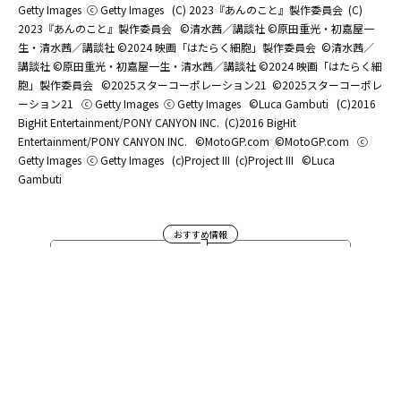
Getty Images
ⓒ Getty Images
(C) 2023『あんのこと』製作委員会
(C)
2023『あんのこと』製作委員会
©清水茜／講談社 ©原田重光・初嘉屋一
生・清水茜／講談社 ©2024 映画「はたらく細胞」製作委員会
©清水茜／
講談社 ©原田重光・初嘉屋一生・清水茜／講談社 ©2024 映画「はたらく細
胞」製作委員会
©2025スターコーポレーション21
©2025スターコーポレ
ーション21
ⓒ Getty Images
ⓒ Getty Images
©Luca Gambuti
(C)2016
BigHit Entertainment/PONY CANYON INC.
(C)2016 BigHit
Entertainment/PONY CANYON INC.
©MotoGP.com
©MotoGP.com
ⓒ
Getty Images
ⓒ Getty Images
(c)Project III
(c)Project III
©Luca
Gambuti
おすすめ情報