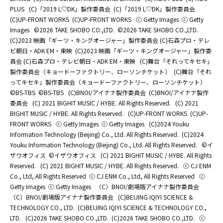
PLUS
(C)「2019 L♡DK」製作委員会
(C)「2019 L♡DK」製作委員会
(C)UP-FRONT WORKS
(C)UP-FRONT WORKS
ⓒ Getty Images
ⓒ Getty
Images
©2026 TAKE SHOBO CO.,LTD.
©2026 TAKE SHOBO CO.,LTD.
(C)2023 映画「ギーツ・キングオージャー」製作委員会 (C)石森プロ・テレ
ビ朝日・ADK EM・東映
(C)2023 映画「ギーツ・キングオージャー」製作委
員会 (C)石森プロ・テレビ朝日・ADK EM・東映
(C)舞台「それってキセキ」
製作委員会（キョードーファクトリー、ローソンチケット）
(C)舞台「それ
ってキセキ」製作委員会（キョードーファクトリー、ローソンチケット）
©BS-TBS
©BS-TBS
(C)BNOI/アイナナ製作委員会
(C)BNOI/アイナナ製作
委員会
(C) 2021 BIGHIT MUSIC / HYBE. All Rights Reserved.
(C) 2021
BIGHIT MUSIC / HYBE. All Rights Reserved.
(C)UP-FRONT WORKS
(C)UP-
FRONT WORKS
ⓒ Getty Images
ⓒ Getty Images
(C)2024 Youku
Information Technology (Beijing) Co., Ltd. All Rights Reserved.
(C)2024
Youku Information Technology (Beijing) Co., Ltd. All Rights Reserved.
©イ
ザワオフィス
©イザワオフィス
(C) 2021 BIGHIT MUSIC / HYBE. All Rights
Reserved.
(C) 2021 BIGHIT MUSIC / HYBE. All Rights Reserved.
ⓒ CJ ENM
Co., Ltd, All Rights Reserved
ⓒ CJ ENM Co., Ltd, All Rights Reserved
ⓒ
Getty Images
ⓒ Getty Images
（C）BNOI/劇場版アイナナ製作委員会
（C）BNOI/劇場版アイナナ製作委員会
(C)BEIJING IQIYI SCIENCE &
TECHNOLOGY CO., LTD.
(C)BEIJING IQIYI SCIENCE & TECHNOLOGY CO.,
LTD.
(C)2026 TAKE SHOBO CO.,LTD.
(C)2026 TAKE SHOBO CO.,LTD.
ⓒ