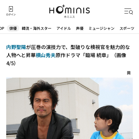
OP
俳優
韓流・海外スター
アイドル
声優
ミュージシャン
スポーツ
内野聖陽
が圧巻の演技力で、型破りな検視官を魅力的な
人物へと昇華――
横山秀夫
原作ドラマ「臨場 続章」（画像
4/5）