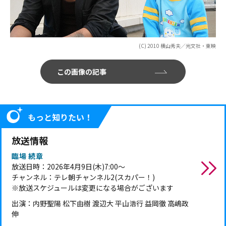
(C) 2010 横山秀夫／光文社・東映
この画像の記事
もっと知りたい！
放送情報
臨場 続章
放送日時：2026年4月9日(木)7:00～
チャンネル：テレ朝チャンネル2(スカパー！)
※放送スケジュールは変更になる場合がございます
出演：内野聖陽 松下由樹 渡辺大 平山浩行 益岡徹 高嶋政
伸