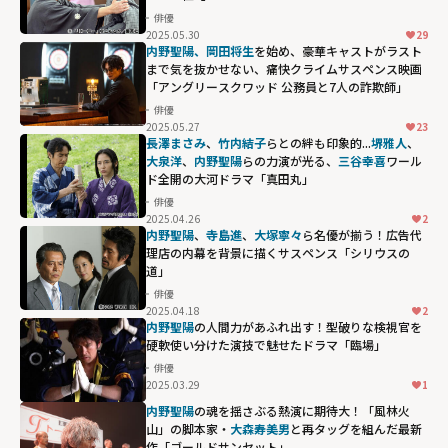
俳優
2025.05.30
29
内野聖陽、岡田将生
を始め、豪華キャストがラスト
まで気を抜かせない、痛快クライムサスペンス映画
「アングリースクワッド 公務員と7人の詐欺師」
俳優
2025.05.27
23
長澤まさみ
、
竹内結子
らとの絆も印象的...
堺雅人
、
大泉洋
、
内野聖陽
らの力演が光る、
三谷幸喜
ワール
ド全開の大河ドラマ「真田丸」
俳優
2025.04.26
2
内野聖陽
、
寺島進
、
大塚寧々
ら名優が揃う！広告代
理店の内幕を背景に描くサスペンス「シリウスの
道」
俳優
2025.04.18
2
内野聖陽
の人間力があふれ出す！型破りな検視官を
硬軟使い分けた演技で魅せたドラマ「臨場」
俳優
2025.03.29
1
内野聖陽
の魂を揺さぶる熱演に期待大！「風林火
山」の脚本家・
大森寿美男
と再タッグを組んだ最新
作「ゴールドサンセット」