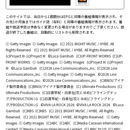
このサイトでは、当日から1週間分はEPGと同等の番組情報が表示され、そ
の先1か月後まではガイド誌（有料）と同等の番組情報が表示されます。番
組や放送予定は予告なく変更される場合がありますのでご了承ください。放
送が終了した番組は、自動的にリストから削除されます。
ⓒ Getty Images
ⓒ Getty Images
(C) 2021 BIGHIT MUSIC / HYBE. All
Rights Reserved.
(C) 2021 BIGHIT MUSIC / HYBE. All Rights Reserved.
(c)Project III
(c)Project III
©Luca Gambuti
(C)UP-FRONT WORKS
(C)UP-
FRONT WORKS
ⓒ Getty Images
ⓒ Getty Images
(c)Project III
(c)Project
III
©Luca Gambuti
(C)2026 Line Communications.,Inc.
(C)2026 Line
Communications.,Inc.
ⓒ Getty Images
ⓒ Getty Images
©2026 Line
Communications.,Inc.
©2026 Line Communications.,Inc.
(C)BNOI/アイナ
ナ製作委員会
(C)BNOI/アイナナ製作委員会
(C) Ultimate Productions
(C)
Ultimate Productions
(C)日渡早紀・白泉社(花とゆめ)/フライングドッ
グ/PRODUCTION I.G
(C)日渡早紀・白泉社(花とゆめ)/フライングドッ
グ/PRODUCTION I.G
©️VIVA LA ROCK 2026
©️VIVA LA ROCK 2026
©Luca
Gambuti
(C)KBS
(C)KBS
(C) 2021 BIGHIT MUSIC / HYBE. All Rights
Reserved.
(C) 2021 BIGHIT MUSIC / HYBE. All Rights Reserved.
ⓒ Getty
Images
ⓒ Getty Images
(C)ABC
(C)ABC
(C)Media Caravan International
Limited
(C)Media Caravan International Limited
(C) MBC PLUS
(C) MBC