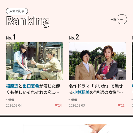
人気の記事
Ranking
一覧へ
1
2
No.
No.
福原遥
と
出口夏希
が演じた儚
名作ドラマ「すいか」で魅せ
くも美しいそれぞれの恋...生
る
小林聡美
の"普通の女性"が
きることの尊さを教えてくれ
大人に刺さる...映画「かもめ
俳優
俳優
た映画「あの花が咲く丘で、
食堂」にも通じる静かな芝居
2026.08.04
24
2026.08.03
22
君とまた出会えたら。」