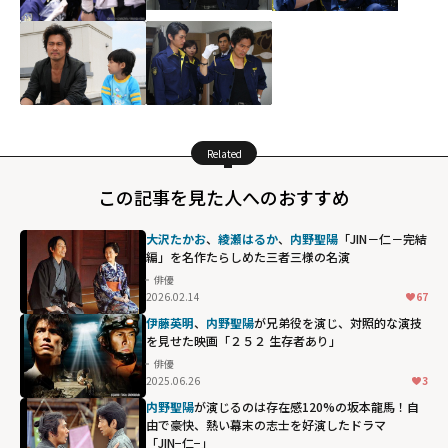
Related
この記事を見た人へのおすすめ
大沢たかお
、
綾瀬はるか
、
内野聖陽
――「JIN－仁－完結
編」を名作たらしめた三者三様の名演
俳優
2026.02.14
67
伊藤英明
、
内野聖陽
が兄弟役を演じ、対照的な演技
を見せた映画「２５２ 生存者あり」
俳優
2025.06.26
3
内野聖陽
が演じるのは存在感120%の坂本龍馬！自
由で豪快、熱い幕末の志士を好演したドラマ
「JIN−仁−」