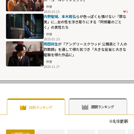
俳優
2025.02.15
1
内野聖陽
、
本木雅弘
らが色っぽくも情けない「罪な
男」に...女の性を浮き彫りにする「阿修羅のごと
く」の男性たち
俳優
2025.01.23
岡田将生
が『アングリースクワッド 公務員と７人の
詐欺師』を通して得た気づき「大きな反省と大きな
経験を得た作品に」
俳優
2024.11.27
週間ランキング
日別ランキング
※
8/8
更新
24時間以内