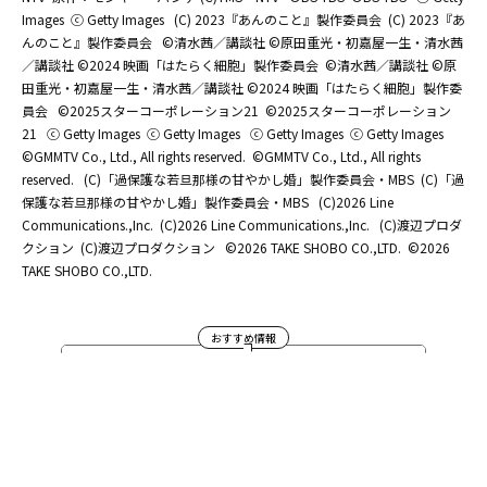
Images
ⓒ Getty Images
(C) 2023『あんのこと』製作委員会
(C) 2023『あ
んのこと』製作委員会
©清水茜／講談社 ©原田重光・初嘉屋一生・清水茜
／講談社 ©2024 映画「はたらく細胞」製作委員会
©清水茜／講談社 ©原
田重光・初嘉屋一生・清水茜／講談社 ©2024 映画「はたらく細胞」製作委
員会
©2025スターコーポレーション21
©2025スターコーポレーション
21
ⓒ Getty Images
ⓒ Getty Images
ⓒ Getty Images
ⓒ Getty Images
©GMMTV Co., Ltd., All rights reserved.
©GMMTV Co., Ltd., All rights
reserved.
(C)「過保護な若旦那様の甘やかし婚」製作委員会・MBS
(C)「過
保護な若旦那様の甘やかし婚」製作委員会・MBS
(C)2026 Line
Communications.,Inc.
(C)2026 Line Communications.,Inc.
(C)渡辺プロダ
クション
(C)渡辺プロダクション
©2026 TAKE SHOBO CO.,LTD.
©2026
TAKE SHOBO CO.,LTD.
おすすめ情報