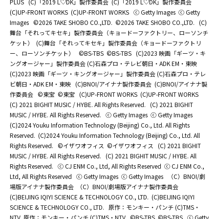
PLUS
(C)「2019 L♡DK」製作委員会
(C)「2019 L♡DK」製作委員会
(C)UP-FRONT WORKS
(C)UP-FRONT WORKS
ⓒ Getty Images
ⓒ Getty
Images
©2026 TAKE SHOBO CO.,LTD.
©2026 TAKE SHOBO CO.,LTD.
(C)
舞台「それってキセキ」製作委員会（キョードーファクトリー、ローソンチ
ケット）
(C)舞台「それってキセキ」製作委員会（キョードーファクトリ
ー、ローソンチケット）
©BS-TBS
©BS-TBS
(C)2023 映画「ギーツ・キ
ングオージャー」製作委員会 (C)石森プロ・テレビ朝日・ADK EM・東映
(C)2023 映画「ギーツ・キングオージャー」製作委員会 (C)石森プロ・テレ
ビ朝日・ADK EM・東映
(C)BNOI/アイナナ製作委員会
(C)BNOI/アイナナ製
作委員会
©東宝
©東宝
(C)UP-FRONT WORKS
(C)UP-FRONT WORKS
(C) 2021 BIGHIT MUSIC / HYBE. All Rights Reserved.
(C) 2021 BIGHIT
MUSIC / HYBE. All Rights Reserved.
ⓒ Getty Images
ⓒ Getty Images
(C)2024 Youku Information Technology (Beijing) Co., Ltd. All Rights
Reserved.
(C)2024 Youku Information Technology (Beijing) Co., Ltd. All
Rights Reserved.
©イザワオフィス
©イザワオフィス
(C) 2021 BIGHIT
MUSIC / HYBE. All Rights Reserved.
(C) 2021 BIGHIT MUSIC / HYBE. All
Rights Reserved.
ⓒ CJ ENM Co., Ltd, All Rights Reserved
ⓒ CJ ENM Co.,
Ltd, All Rights Reserved
ⓒ Getty Images
ⓒ Getty Images
（C）BNOI/劇
場版アイナナ製作委員会
（C）BNOI/劇場版アイナナ製作委員会
(C)BEIJING IQIYI SCIENCE & TECHNOLOGY CO., LTD.
(C)BEIJING IQIYI
SCIENCE & TECHNOLOGY CO., LTD.
原作：モンキー・パンチ (C)TMS・
NTV
原作：モンキー・パンチ (C)TMS・NTV
©BS-TBS
©BS-TBS
ⓒ Getty