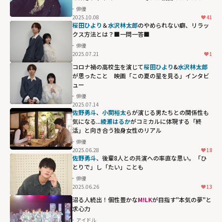
た」
俳優
2025.10.08
41
桜田ひより
＆
水沢林太郎
のやめられない癖、リラッ
クス方法とは？■一問一答■
俳優
2025.07.21
1
コロナ禍の高校生を演じて
桜田ひより
&
水沢林太郎
が思ったこと 映画「この夏の星を見る」インタビ
ュー
俳優
2025.07.14
佐野勇斗
、
小関裕太
らが演じる男たちとの関係性も
気になる...
綾瀬はるか
がコミカルに体現する「終
活」と向き合う独身女性のリアル
俳優
2025.06.28
18
佐野勇斗
、後輩8人との共演への率直な思い。「ひ
とりで」し「たい」ことも
俳優
2025.06.26
13
沼る人続出！個性豊かな
M!LK
が目指す"本気の夢"と
求心力
アイドル