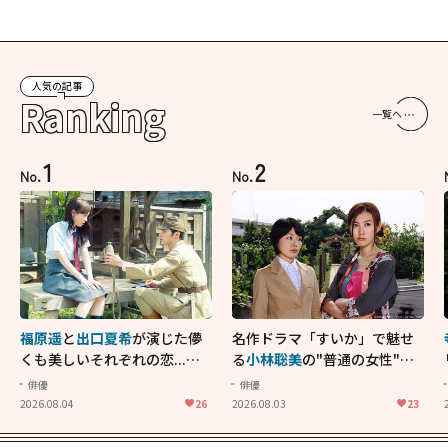
人気の記事
Ranking
一覧へ
1
2
No.
No.
福原遥
と
出口夏希
が演じた儚
名作ドラマ「すいか」で魅せ
くも美しいそれぞれの恋...生
る
小林聡美
の"普通の女性"が
きることの尊さを教えてくれ
大人に刺さる...映画「かもめ
俳優
俳優
た映画「あの花が咲く丘で、
食堂」にも通じる静かな芝居
2026.08.04
26
2026.08.03
23
君とまた出会えたら。」