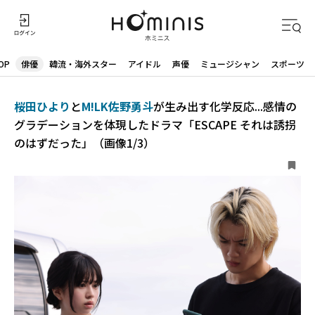
OP
俳優
韓流・海外スター
アイドル
声優
ミュージシャン
スポーツ
桜田ひより
と
M!LK佐野勇斗
が生み出す化学反応...感情の
グラデーションを体現したドラマ「ESCAPE それは誘拐
のはずだった」（画像1/3）