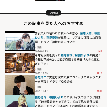
Related
この記事を見た人へのおすすめ
男女の入れ替わりに友人への恋心...
藤原大祐
、
桜田
ひより
、
窪塚愛流
が真摯に、リアルに体現した恋物
語！ドラマ「神様のえこひいき」
俳優
2026.01.13
1
今年も活躍を見せた
神尾楓珠
と
桜田ひより
の共演！
令和と平成の2つの恋が交錯する映画「大きな玉ね
ぎの下で」
俳優
2025.12.29
10
赤楚衛二
が秀逸な演技で原作コミックのキャラクタ
ーを再現！ドラマ「相続探偵」
俳優
2025.10.17
36
佐野勇斗、桜田ひより
のアドバイスで役作りが固ま
る「10年役者をやってきて、初めて見せる僕の姿」
と語る、ドラマ「ESCAPE それは誘拐のはずだっ