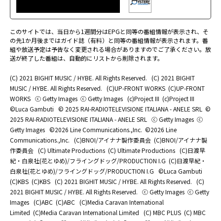
このサイトでは、当日から1週間分はEPGと同等の番組情報が表示され、そ
の先1か月後まではガイド誌（有料）と同等の番組情報が表示されます。番
組や放送予定は予告なく変更される場合がありますのでご了承ください。放
送が終了した番組は、自動的にリストから削除されます。
(C) 2021 BIGHIT MUSIC / HYBE. All Rights Reserved.
(C) 2021 BIGHIT
MUSIC / HYBE. All Rights Reserved.
(C)UP-FRONT WORKS
(C)UP-FRONT
WORKS
ⓒ Getty Images
ⓒ Getty Images
(c)Project III
(c)Project III
©Luca Gambuti
© 2025 RAI-RADIOTELEVISIONE ITALIANA - ANELE SRL
©
2025 RAI-RADIOTELEVISIONE ITALIANA - ANELE SRL
ⓒ Getty Images
ⓒ
Getty Images
©2026 Line Communications.,Inc.
©2026 Line
Communications.,Inc.
(C)BNOI/アイナナ製作委員会
(C)BNOI/アイナナ製
作委員会
(C) Ultimate Productions
(C) Ultimate Productions
(C)日渡早
紀・白泉社(花とゆめ)/フライングドッグ/PRODUCTION I.G
(C)日渡早紀・
白泉社(花とゆめ)/フライングドッグ/PRODUCTION I.G
©Luca Gambuti
(C)KBS
(C)KBS
(C) 2021 BIGHIT MUSIC / HYBE. All Rights Reserved.
(C)
2021 BIGHIT MUSIC / HYBE. All Rights Reserved.
ⓒ Getty Images
ⓒ Getty
Images
(C)ABC
(C)ABC
(C)Media Caravan International
Limited
(C)Media Caravan International Limited
(C) MBC PLUS
(C) MBC