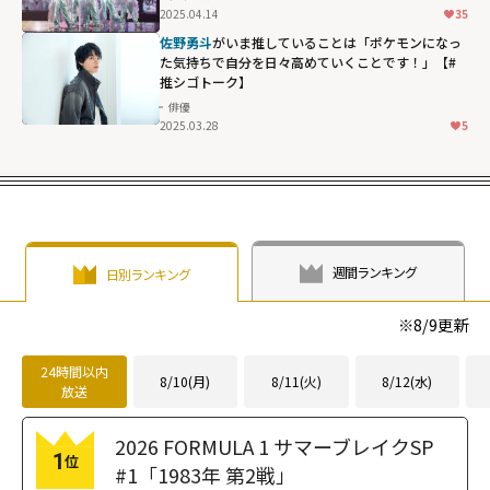
2025.04.14
35
佐野勇斗
がいま推していることは「ポケモンになっ
た気持ちで自分を日々高めていくことです！」【#
推シゴトーク】
俳優
2025.03.28
5
週間ランキング
日別ランキング
※
8/9
更新
24時間以内
8/10(月)
8/11(火)
8/12(水)
放送
2026 FORMULA 1 サマーブレイクSP
1
位
#1「1983年 第2戦」