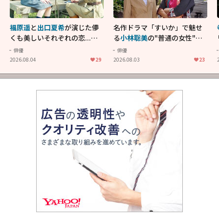
福原遥
と
出口夏希
が演じた儚
名作ドラマ「すいか」で魅せ
くも美しいそれぞれの恋...生
る
小林聡美
の"普通の女性"が
きることの尊さを教えてくれ
大人に刺さる...映画「かもめ
俳優
俳優
た映画「あの花が咲く丘で、
食堂」にも通じる静かな芝居
2026.08.04
29
2026.08.03
23
君とまた出会えたら。」