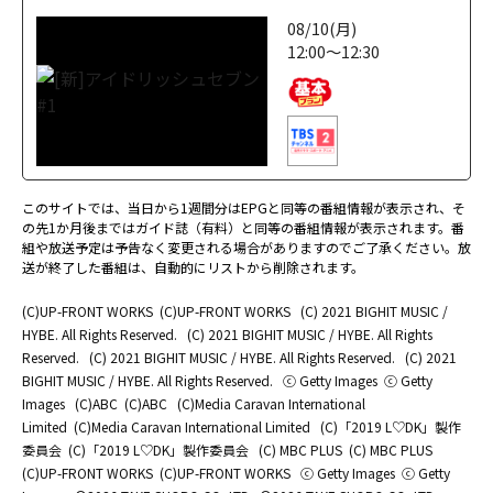
08/10(月)
12:00～12:30
このサイトでは、当日から1週間分はEPGと同等の番組情報が表示され、そ
の先1か月後まではガイド誌（有料）と同等の番組情報が表示されます。番
組や放送予定は予告なく変更される場合がありますのでご了承ください。放
送が終了した番組は、自動的にリストから削除されます。
(C)UP-FRONT WORKS
(C)UP-FRONT WORKS
(C) 2021 BIGHIT MUSIC /
HYBE. All Rights Reserved.
(C) 2021 BIGHIT MUSIC / HYBE. All Rights
Reserved.
(C) 2021 BIGHIT MUSIC / HYBE. All Rights Reserved.
(C) 2021
BIGHIT MUSIC / HYBE. All Rights Reserved.
ⓒ Getty Images
ⓒ Getty
Images
(C)ABC
(C)ABC
(C)Media Caravan International
Limited
(C)Media Caravan International Limited
(C)「2019 L♡DK」製作
委員会
(C)「2019 L♡DK」製作委員会
(C) MBC PLUS
(C) MBC PLUS
(C)UP-FRONT WORKS
(C)UP-FRONT WORKS
ⓒ Getty Images
ⓒ Getty