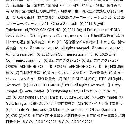
光・初嘉屋一生・清水茜／講談社 ©2024 映画「はたらく細胞」製作委員
会
©清水茜／講談社 ©原田重光・初嘉屋一生・清水茜／講談社 ©2024 映
画「はたらく細胞」製作委員会
©2025スターコーポレーション21
©2025
スターコーポレーション21
©Luca Gambuti
(C)2016 BigHit
Entertainment/PONY CANYON INC.
(C)2016 BigHit Entertainment/PONY
CANYON INC.
ⓒ Getty Images
ⓒ Getty Images
(C)「過保護な若旦那様の
甘やかし婚」製作委員会・MBS
(C)「過保護な若旦那様の甘やかし婚」製作
委員会・MBS
©GMMTV Co., Ltd., All rights reserved.
©GMMTV Co., Ltd.,
All rights reserved.
(C)2026 Line Communications.,Inc.
(C)2026 Line
Communications.,Inc.
(C)渡辺プロダクション
(C)渡辺プロダクション
©2026 TAKE SHOBO CO.,LTD.
©2026 TAKE SHOBO CO.,LTD.
(C)日本映画
放送
(C)日本映画放送
(C)ミュージカル「スタミュ」製作委員会
(C)ミュー
ジカル「スタミュ」製作委員会
(C) 2021 BIGHIT MUSIC / HYBE. All Rights
Reserved.
(C) 2021 BIGHIT MUSIC / HYBE. All Rights Reserved.
ⓒ Getty
Images
ⓒ Getty Images
(C)Dongyang Huanyu Film & TV Culture Co.,
Ltd
(C)Dongyang Huanyu Film & TV Culture Co., Ltd
ⓒ Getty Images
ⓒ
Getty Images
(C)BNOI/アイナナ製作委員会
(C)BNOI/アイナナ製作委員会
(C) Ultimate Productions
(C) Ultimate Productions
©Luca Gambuti
(C)KBS
(C)KBS
©TBS ©五十嵐貴久／朝日新聞社
©TBS ©五十嵐貴久／朝
日新聞社
©️VIVA LA ROCK 2026
©️VIVA LA ROCK 2026