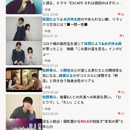
と語る、ドラマ「ESCAPE それは誘拐のはずだっ
た」
俳優
2025.10.08
41
桜田ひより
＆
水沢林太郎
のやめられない癖、リラッ
クス方法とは？■一問一答■
俳優
2025.07.21
1
コロナ禍の高校生を演じて
桜田ひより
&
水沢林太郎
が思ったこと 映画「この夏の星を見る」インタビ
ュー
俳優
2025.07.14
佐野勇斗
、
小関裕太
らが演じる男たちとの関係性も
気になる...
綾瀬はるか
がコミカルに体現する「終
活」と向き合う独身女性のリアル
俳優
2025.06.28
18
佐野勇斗
、後輩8人との共演への率直な思い。「ひ
とりで」し「たい」ことも
俳優
2025.06.26
13
沼る人続出！個性豊かな
M!LK
が目指す"本気の夢"と
求心力