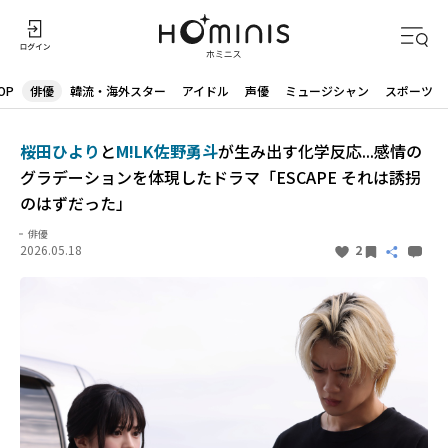
OP
俳優
韓流・海外スター
アイドル
声優
ミュージシャン
スポーツ
桜田ひより
と
M!LK佐野勇斗
が生み出す化学反応...感情の
グラデーションを体現したドラマ「ESCAPE それは誘拐
のはずだった」
俳優
2026.05.18
2