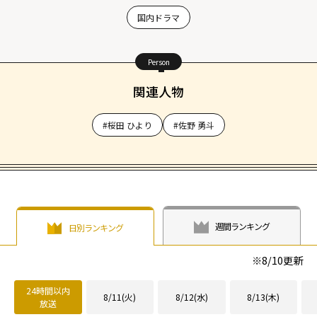
国内ドラマ
Person
関連人物
#桜田 ひより
#佐野 勇斗
週間ランキング
日別ランキング
※
8/10
更新
24時間以内
8/11(火)
8/12(水)
8/13(木)
放送