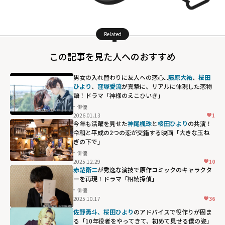
Related
この記事を見た人へのおすすめ
男女の入れ替わりに友人への恋心...
藤原大祐
、
桜田
ひより
、
窪塚愛流
が真摯に、リアルに体現した恋物
語！ドラマ「神様のえこひいき」
俳優
2026.01.13
1
今年も活躍を見せた
神尾楓珠
と
桜田ひより
の共演！
令和と平成の2つの恋が交錯する映画「大きな玉ね
ぎの下で」
俳優
2025.12.29
10
赤楚衛二
が秀逸な演技で原作コミックのキャラクタ
ーを再現！ドラマ「相続探偵」
俳優
2025.10.17
36
佐野勇斗、桜田ひより
のアドバイスで役作りが固ま
る「10年役者をやってきて、初めて見せる僕の姿」