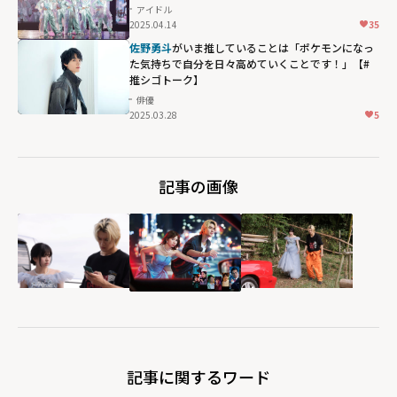
アイドル
2025.04.14
35
佐野勇斗
がいま推していることは「ポケモンになっ
た気持ちで自分を日々高めていくことです！」【#
推シゴトーク】
俳優
2025.03.28
5
記事の画像
記事に関するワード