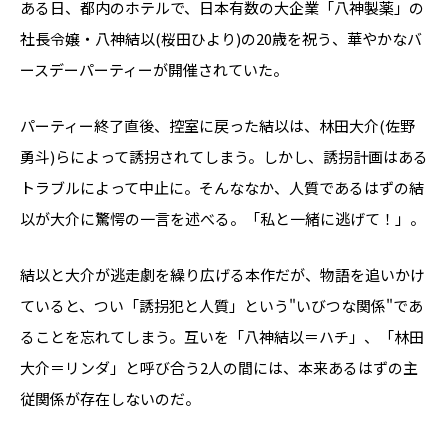
ある日、都内のホテルで、日本有数の大企業「八神製薬」の
社長令嬢・八神結以(桜田ひより)の20歳を祝う、華やかなバ
ースデーパーティーが開催されていた。
パーティー終了直後、控室に戻った結以は、林田大介(佐野
勇斗)らによって誘拐されてしまう。しかし、誘拐計画はある
トラブルによって中止に。そんななか、人質であるはずの結
以が大介に驚愕の一言を述べる。「私と一緒に逃げて！」――。
結以と大介が逃走劇を繰り広げる本作だが、物語を追いかけ
ていると、つい「誘拐犯と人質」という"いびつな関係"であ
ることを忘れてしまう。互いを「八神結以＝ハチ」、「林田
大介＝リンダ」と呼び合う2人の間には、本来あるはずの主
従関係が存在しないのだ。