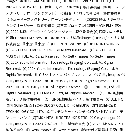
Images
©2026 TAKE SHOBO CO.,LTD.
©2026 TAKE SHOBO CO.,LTD.
©BS-TBS
©BS-TBS
(C)舞台「それってキセキ」製作委員会（キョードーフ
ァクトリー、ローソンチケット）
(C)舞台「それってキセキ」製作委員会
（キョードーファクトリー、ローソンチケット）
(C)2023 映画「ギーツ・
キングオージャー」製作委員会 (C)石森プロ・テレビ朝日・ADK EM・東映
(C)2023 映画「ギーツ・キングオージャー」製作委員会 (C)石森プロ・テレ
ビ朝日・ADK EM・東映
(C)BNOI/アイナナ製作委員会
(C)BNOI/アイナナ製
作委員会
©東宝
©東宝
(C)UP-FRONT WORKS
(C)UP-FRONT WORKS
(C) 2021 BIGHIT MUSIC / HYBE. All Rights Reserved.
(C) 2021 BIGHIT
MUSIC / HYBE. All Rights Reserved.
ⓒ Getty Images
ⓒ Getty Images
(C)2024 Youku Information Technology (Beijing) Co., Ltd. All Rights
Reserved.
(C)2024 Youku Information Technology (Beijing) Co., Ltd. All
Rights Reserved.
©イザワオフィス
©イザワオフィス
ⓒ Getty Images
ⓒ
Getty Images
(C) 2021 BIGHIT MUSIC / HYBE. All Rights Reserved.
(C)
2021 BIGHIT MUSIC / HYBE. All Rights Reserved.
ⓒ CJ ENM Co., Ltd, All
Rights Reserved
ⓒ CJ ENM Co., Ltd, All Rights Reserved
（C）BNOI/劇場
版アイナナ製作委員会
（C）BNOI/劇場版アイナナ製作委員会
(C)BEIJING
IQIYI SCIENCE & TECHNOLOGY CO., LTD.
(C)BEIJING IQIYI SCIENCE &
TECHNOLOGY CO., LTD.
原作：モンキー・パンチ (C)TMS・NTV
原作：モ
ンキー・パンチ (C)TMS・NTV
©BS-TBS
©BS-TBS
ⓒ Getty Images
ⓒ
Getty Images
(C) 2023『あんのこと』製作委員会
(C) 2023『あんのこと』
製作委員会
ⓒ Getty Images
ⓒ Getty Images
©清水茜／講談社 ©原田重