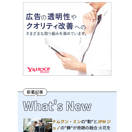
新着記事
What's New
ナムグン・ミン
の"動"と
2PM ジ
ュノ
の"静"が奇跡の融合 火花を