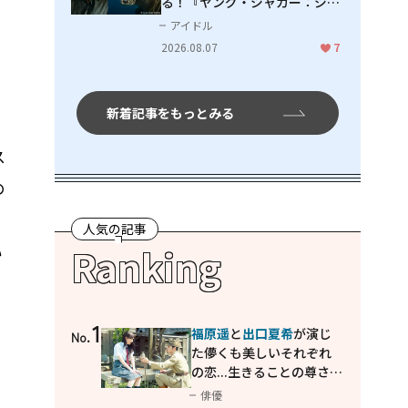
る！『ヤング・ジャガー：ジャ
ングル王への道』『ジャガーと
アイドル
ウミガメの物語：熱帯林の守護
2026.08.07
7
神』で見せるナレーションの妙
新着記事をもっとみる
ス
の
、
人気の記事
い
Ranking
1
福原遥
と
出口夏希
が演じ
No.
た儚くも美しいそれぞれ
の恋...生きることの尊さを
教えてくれた映画「あの
俳優