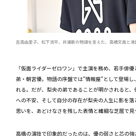
吉高由里子、松下洸平、井浦新の物語を支えた、高橋文哉と津
「仮面ライダーゼロワン」で主演を務め、若手俳優
弟・朝宮優。物語の序盤では"情報屋"として登場
れる。だが、梨央の弟であることが明かされると、
への不安、そして自分の存在が梨央の人生に影を落
思いを、あどけなさを残した表情と繊細な芝居で見
高橋の演技で印象的だったのは、優の弱さと芯の強