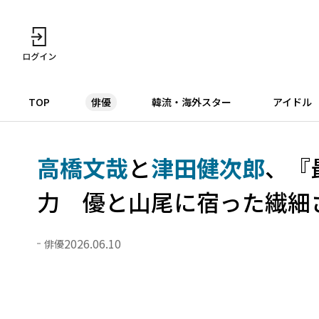
TOP
俳優
韓流・海外スター
アイドル
高橋文哉
と
津田健次郎
、『
力 優と山尾に宿った繊細
2026.06.10
俳優