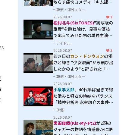
散らす痛快コメディ「キム課長
とソ理事～Bravo! Your Life
韓流・海外スター
～」
2026.08.07
3
松村北斗(SixTONES)
"実写版の
重責"を跳ね除け、見事な演技
で応えてみせた初の単独主演映
画「秒速5センチメートル」
アイドル
BS
2026.08.07
5
若き日の
カン・ドンウォン
の儚
さと輝き "少女漫画"から飛び出
したかのよう"と評された「オ
オカミの誘惑」
韓流・海外スター
現
2026.08.07
憶
小泉孝太郎
、40代半ば過ぎで得
た渋みと軽さの絶妙なバランス
な
「精神分析医 氷室想介の事件簿
３」で見せる進化
俳優
2026.08.07
宮田俊哉(Kis-My-Ft2)
が2頭の
ジャガーの物語を情感豊かに語