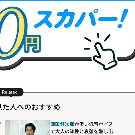
Related
見た人へのおすすめ
で
津田健次郎
が渋い低音ボイス
色
で大人の知性と哀愁を醸し出