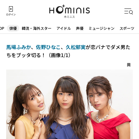
OP
俳優
韓流・海外スター
アイドル
声優
ミュージシャン
スポーツ
馬場ふみか
、
佐野ひなこ
、
久松郁実
が恋バナでダメ男た
ちをブッタ切る！（画像1/1）