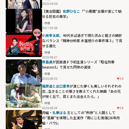
2019.06.06
【美女図鑑】
佐野ひなこ
「"小悪魔"女優が演じて魅
せる狂気の美学」
俳優
2017.04.08
NEW
小泉孝太郎
、40代半ば過ぎで得た渋みと軽さの絶妙
なバランス「精神分析医 氷室想介の事件簿３」で見
せる進化
俳優
2026.08.07
寺島進
が民放連ドラ初主演シリーズ「駐在刑事
Season3」で見せた円熟の演技
俳優
2026.08.05
14
福原遥
と
出口夏希
が演じた儚くも美しいそれぞれの
恋...生きることの尊さを教えてくれた映画「あの花
が咲く丘で、君とまた出会えたら。」
俳優
2026.08.04
19
月組・
礼華はる
王としての"矜持"と人間として
の"葛藤"を体現した主演作「雨にじむ渤海(26年月
組・バウ)」