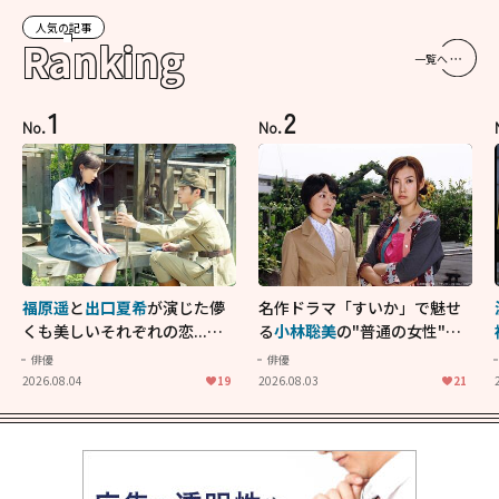
人気の記事
Ranking
一覧へ
1
2
No.
No.
福原遥
と
出口夏希
が演じた儚
名作ドラマ「すいか」で魅せ
くも美しいそれぞれの恋...生
る
小林聡美
の"普通の女性"が
きることの尊さを教えてくれ
大人に刺さる...映画「かもめ
俳優
俳優
た映画「あの花が咲く丘で、
食堂」にも通じる静かな芝居
2026.08.04
19
2026.08.03
21
君とまた出会えたら。」