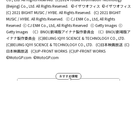
(Beijing) Co., Ltd. All Rights Reserved.
©イザワオフィス
©イザワオフィス
(C) 2021 BIGHIT MUSIC / HYBE. All Rights Reserved.
(C) 2021 BIGHIT
MUSIC / HYBE. All Rights Reserved.
ⓒ CJ ENM Co., Ltd, All Rights
Reserved
ⓒ CJ ENM Co., Ltd, All Rights Reserved
ⓒ Getty Images
ⓒ
Getty Images
（C）BNOI/劇場版アイナナ製作委員会
（C）BNOI/劇場版ア
イナナ製作委員会
(C)BEIJING IQIYI SCIENCE & TECHNOLOGY CO., LTD.
(C)BEIJING IQIYI SCIENCE & TECHNOLOGY CO., LTD.
(C)日本映画放送
(C)
日本映画放送
(C)UP-FRONT WORKS
(C)UP-FRONT WORKS
©MotoGP.com
©MotoGP.com
おすすめ情報