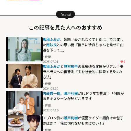
Related
この記事を見た人へのおすすめ
馬場ふみか
、映画「愛されなくても別に」で共演し
た
南沙良
との思い出「後ろに沙良ちゃんを乗せて山
道を下って...」
俳優
2025.07.01
6
馬場ふみか
と
野村周平
の鬼気迫る演技がリアル！モ
ラハラ夫への復讐劇「夫を社会的に抹殺する5つの
方法」
俳優
2024.05.30
内藤秀一郎
、
瀬戸利樹
がBLドラマで共演！「何度か
あるキスシーンが見どころです」
俳優
2022.07.16
エプロン姿の
瀬戸利樹
が仮面ライダー顔負けの包丁
さばき？「俺に切れないものはない！」
俳優