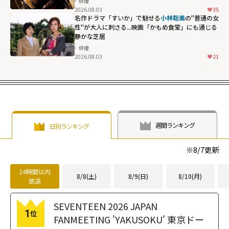
俳優
2026.08.03
35
名作ドラマ「すいか」で魅せる
小林聡美
の"普通の女
性"が大人に刺さる...映画「かもめ食堂」にも通じる
静かな芝居
俳優
2026.08.03
21
週間ランキング
日別ランキング
※
8/7
更新
24時間以内
8/8(土)
8/9(日)
8/10(月)
放送
SEVENTEEN 2026 JAPAN
1
位
FANMEETING 'YAKUSOKU' 東京ドー