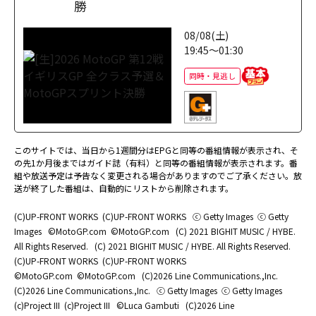
勝
08/08(土)
19:45～01:30
同時・見逃し
このサイトでは、当日から1週間分はEPGと同等の番組情報が表示され、そ
の先1か月後まではガイド誌（有料）と同等の番組情報が表示されます。番
組や放送予定は予告なく変更される場合がありますのでご了承ください。放
送が終了した番組は、自動的にリストから削除されます。
(C)UP-FRONT WORKS
(C)UP-FRONT WORKS
ⓒ Getty Images
ⓒ Getty
Images
©MotoGP.com
©MotoGP.com
(C) 2021 BIGHIT MUSIC / HYBE.
All Rights Reserved.
(C) 2021 BIGHIT MUSIC / HYBE. All Rights Reserved.
(C)UP-FRONT WORKS
(C)UP-FRONT WORKS
©MotoGP.com
©MotoGP.com
(C)2026 Line Communications.,Inc.
(C)2026 Line Communications.,Inc.
ⓒ Getty Images
ⓒ Getty Images
(c)Project III
(c)Project III
©Luca Gambuti
(C)2026 Line