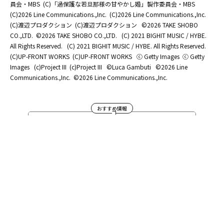
員会・MBS
(C)「過保護な若旦那様の甘やかし婚」製作委員会・MBS
(C)2026 Line Communications.,Inc.
(C)2026 Line Communications.,Inc.
(C)渡辺プロダクション
(C)渡辺プロダクション
©2026 TAKE SHOBO
CO.,LTD.
©2026 TAKE SHOBO CO.,LTD.
(C) 2021 BIGHIT MUSIC / HYBE.
All Rights Reserved.
(C) 2021 BIGHIT MUSIC / HYBE. All Rights Reserved.
(C)UP-FRONT WORKS
(C)UP-FRONT WORKS
ⓒ Getty Images
ⓒ Getty
Images
(c)Project III
(c)Project III
©Luca Gambuti
©2026 Line
Communications.,Inc.
©2026 Line Communications.,Inc.
おすすめ情報