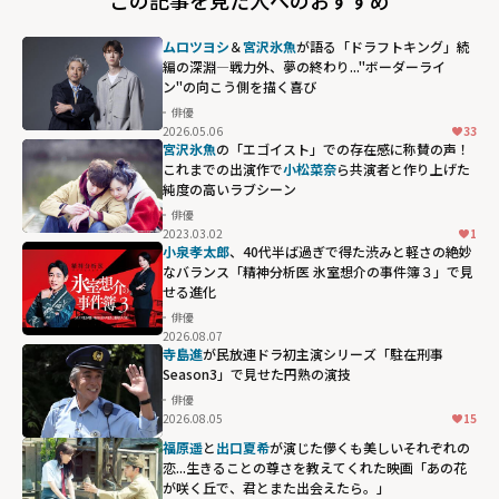
この記事を見た人へのおすすめ
ムロツヨシ
＆
宮沢氷魚
が語る「ドラフトキング」続
編の深淵―戦力外、夢の終わり..."ボーダーライ
ン"の向こう側を描く喜び
俳優
2026.05.06
33
宮沢氷魚
の「エゴイスト」での存在感に称賛の声！
これまでの出演作で
小松菜奈
ら共演者と作り上げた
純度の高いラブシーン
俳優
2023.03.02
1
小泉孝太郎
、40代半ば過ぎで得た渋みと軽さの絶妙
なバランス「精神分析医 氷室想介の事件簿３」で見
せる進化
俳優
2026.08.07
寺島進
が民放連ドラ初主演シリーズ「駐在刑事
Season3」で見せた円熟の演技
俳優
2026.08.05
15
福原遥
と
出口夏希
が演じた儚くも美しいそれぞれの
恋...生きることの尊さを教えてくれた映画「あの花
が咲く丘で、君とまた出会えたら。」