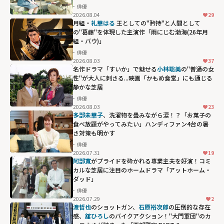
俳優
2026.08.04
29
月組・
礼華はる
王としての"矜持"と人間として
の"葛藤"を体現した主演作「雨にじむ渤海(26年月
組・バウ)」
俳優
2026.08.03
37
名作ドラマ「すいか」で魅せる
小林聡美
の"普通の女
性"が大人に刺さる...映画「かもめ食堂」にも通じる
静かな芝居
俳優
2026.08.03
23
多部未華子
、洗濯物を畳みながら涙！？「お菓子の
食べ放題がやってみたい」ハンディファン4台の暑
さ対策も明かす
俳優
2026.07.31
19
阿部寛
がプライドを砕かれる専業主夫を好演！コミ
カルな芝居に注目のホームドラマ「アットホーム・
ダッド」
俳優
2026.07.29
2
渡哲也
のショットガン、
石原裕次郎
の圧倒的な存在
感、
舘ひろし
のバイクアクション！"大門軍団"のカ