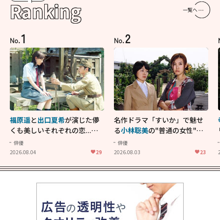
Ranking
一覧へ
1
2
No.
No.
福原遥
と
出口夏希
が演じた儚
名作ドラマ「すいか」で魅せ
くも美しいそれぞれの恋...生
る
小林聡美
の"普通の女性"が
きることの尊さを教えてくれ
大人に刺さる...映画「かもめ
俳優
俳優
た映画「あの花が咲く丘で、
食堂」にも通じる静かな芝居
2026.08.04
29
2026.08.03
23
君とまた出会えたら。」