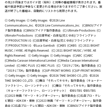
の先1か月後まではガイド誌（有料）と同等の番組情報が表示されます。番
組や放送予定は予告なく変更される場合がありますのでご了承ください。放
送が終了した番組は、自動的にリストから削除されます。
ⓒ Getty Images
ⓒ Getty Images
©2026 Line
Communications.,Inc.
©2026 Line Communications.,Inc.
(C)BNOI/アイナ
ナ製作委員会
(C)BNOI/アイナナ製作委員会
(C) Ultimate Productions
(C)
Ultimate Productions
(C)日渡早紀・白泉社(花とゆめ)/フライングドッ
グ/PRODUCTION I.G
(C)日渡早紀・白泉社(花とゆめ)/フライングドッ
グ/PRODUCTION I.G
©Luca Gambuti
(C)KBS
(C)KBS
(C) 2021 BIGHIT
MUSIC / HYBE. All Rights Reserved.
(C) 2021 BIGHIT MUSIC / HYBE. All
Rights Reserved.
ⓒ Getty Images
ⓒ Getty Images
(C)ABC
(C)ABC
(C)Media Caravan International Limited
(C)Media Caravan International
Limited
(C) MBC PLUS
(C) MBC PLUS
(C)「2019 L♡DK」製作委員会
(C)
「2019 L♡DK」製作委員会
(C)UP-FRONT WORKS
(C)UP-FRONT WORKS
ⓒ Getty Images
ⓒ Getty Images
©2026 TAKE SHOBO CO.,LTD.
©2026
TAKE SHOBO CO.,LTD.
(C)舞台「それってキセキ」製作委員会（キョードー
ファクトリー、ローソンチケット）
(C)舞台「それってキセキ」製作委員会
（キョードーファクトリー、ローソンチケット）
©BS-TBS
©BS-TBS
(C)2023 映画「ギーツ・キングオージャー」製作委員会 (C)石森プロ・テレ
ビ朝日・ADK EM・東映
(C)2023 映画「ギーツ・キングオージャー」製作委
員会 (C)石森プロ・テレビ朝日・ADK EM・東映
(C)BNOI/アイナナ製作委員