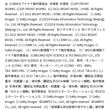
会
(C)BNOI/アイナナ製作委員会
©東宝
©東宝
(C)UP-FRONT
WORKS
(C)UP-FRONT WORKS
(C) 2021 BIGHIT MUSIC / HYBE. All Rights
Reserved.
(C) 2021 BIGHIT MUSIC / HYBE. All Rights Reserved.
ⓒ Getty
Images
ⓒ Getty Images
(C)2024 Youku Information Technology (Beijing)
Co., Ltd. All Rights Reserved.
(C)2024 Youku Information Technology
(Beijing) Co., Ltd. All Rights Reserved.
©イザワオフィス
©イザワオフィス
(C) 2021 BIGHIT MUSIC / HYBE. All Rights Reserved.
(C) 2021 BIGHIT
MUSIC / HYBE. All Rights Reserved.
ⓒ CJ ENM Co., Ltd, All Rights
Reserved
ⓒ CJ ENM Co., Ltd, All Rights Reserved
ⓒ Getty Images
ⓒ
Getty Images
（C）BNOI/劇場版アイナナ製作委員会
（C）BNOI/劇場版ア
イナナ製作委員会
(C)BEIJING IQIYI SCIENCE & TECHNOLOGY CO., LTD.
(C)BEIJING IQIYI SCIENCE & TECHNOLOGY CO., LTD.
原作：モンキー・パ
ンチ (C)TMS・NTV
原作：モンキー・パンチ (C)TMS・NTV
©BS-
TBS
©BS-TBS
ⓒ Getty Images
ⓒ Getty Images
(C) 2023『あんのこと』
製作委員会
(C) 2023『あんのこと』製作委員会
©清水茜／講談社 ©原田
重光・初嘉屋一生・清水茜／講談社 ©2024 映画「はたらく細胞」製作委員
会
©清水茜／講談社 ©原田重光・初嘉屋一生・清水茜／講談社 ©2024 映
画「はたらく細胞」製作委員会
©2025スターコーポレーション21
©2025
スターコーポレーション21
ⓒ Getty Images
ⓒ Getty Images
ⓒ Getty
Images
ⓒ Getty Images
©GMMTV Co., Ltd., All rights reserved.
©GMMTV
Co., Ltd., All rights reserved.
(C)「過保護な若旦那様の甘やかし婚」製作委