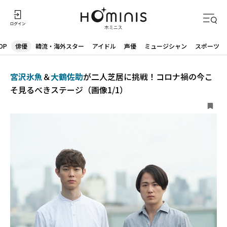
OP
俳優
韓流・海外スター
アイドル
声優
ミュージシャン
スポーツ
宮沢氷魚
＆
大鶴佐助
が二人芝居に挑戦！コロナ禍の今こ
そ見るべきステージ（画像1/1）