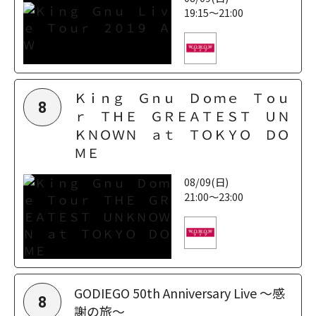
19:15～21:00
Ｋｉｎｇ Ｇｎｕ Ｄｏｍｅ Ｔｏｕ
8
ｒ ＴＨＥ ＧＲＥＡＴＥＳＴ ＵＮ
ＫＮＯＷＮ ａｔ ＴＯＫＹＯ ＤＯ
ＭＥ
08/09(日)
21:00～23:00
GODIEGO 50th Anniversary Live ～感
8
謝の旅～