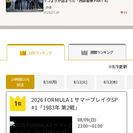
ッコよさが詰まった「西部警察 PART-II」
俳優
2026.07.29
69
週間ランキング
日別ランキング
※
8/9
更新
24時間以内
8/10(月)
8/11(火)
8/12(水)
放送
2026 FORMULA 1 サマーブレイクSP
1
位
#1「1983年 第2戦」
08/09(日)
23:00～01:00