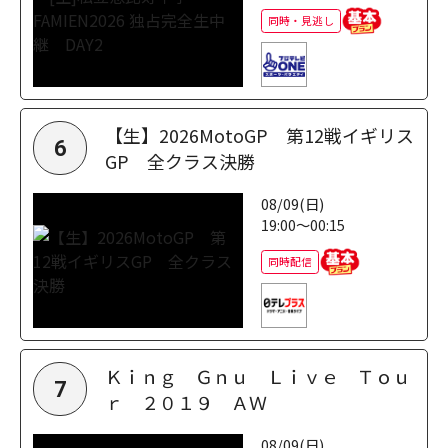
同時・見逃し
【生】2026MotoGP 第12戦イギリス
6
GP 全クラス決勝
08/09(日)
19:00～00:15
同時配信
Ｋｉｎｇ Ｇｎｕ Ｌｉｖｅ Ｔｏｕ
7
ｒ ２０１９ ＡＷ
08/09(日)