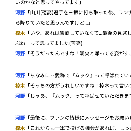
いのかなと思ってやってます」
河野
「山川(穂高)選手を三振に打ち取った後、ラ
ら降りていたと思うんですけど...」
椋木
「いや、あれは警戒していなくて...最後の見
ぶねーって思ってました(苦笑)」
河野
「そうだったんですね！颯爽と帰ってる姿がす
河野
「ちなみに‥愛称で『ムック』って呼ばれてい
椋木
「そっちの方がうれしいですね！椋木って言いづ
河野
「じゃあ、『ムック』って呼ばせていただきま
河野
「最後に、ファンの皆様にメッセージをお願い
椋木
「これからも一軍で投げる機会があれば、しっ