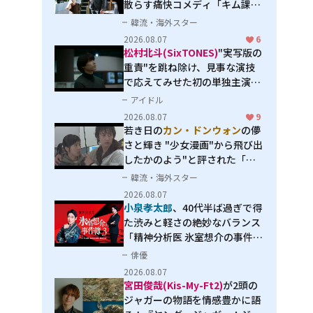
散らす痛快コメディ「キム課長
とソ理事～Bravo! Your Life
韓流・海外スター
～」
2026.08.07
6
松村北斗(SixTONES)
"実写版の
重責"を跳ね除け、見事な演技
で応えてみせた初の単独主演映
画「秒速5センチメートル」
アイドル
2026.08.07
9
若き日の
カン・ドンウォン
の儚
さと輝き "少女漫画"から飛び出
したかのよう"と評された「オ
オカミの誘惑」
韓流・海外スター
2026.08.07
小泉孝太郎
、40代半ば過ぎで得
た渋みと軽さの絶妙なバランス
「精神分析医 氷室想介の事件簿
３」で見せる進化
俳優
2026.08.07
宮田俊哉(Kis-My-Ft2)
が2頭の
ジャガーの物語を情感豊かに語