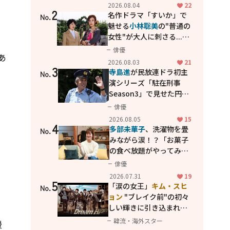
花が咲く丘で、君とまた出
2026.08.04
22
2
会えたら。」
名作ドラマ「すいか」で
No.
魅せる
小林聡美
の"普通の
女性"が大人に刺さる...映
画「かもめ食堂」にも通
俳優
あ
じる静かな芝居
2026.08.03
21
3
寺島進
が民放連ドラ初主
No.
演シリーズ「駐在刑事
Season3」で見せた円熟
の演技
俳優
2026.08.05
15
4
多部未華子
、洗濯物を畳
No.
みながら涙！？「お菓子
の食べ放題がやってみた
い」ハンディファン4台の
俳優
暑さ対策も明かす
2026.07.31
19
5
「涙の女王」
キム・スヒ
No.
ョン
"ブレイク前"の初々
しい輝きに引き込まれ
る...
2PM テギョン
ら豪華
韓流・海外スター
援
共演の青春名作「ドリー