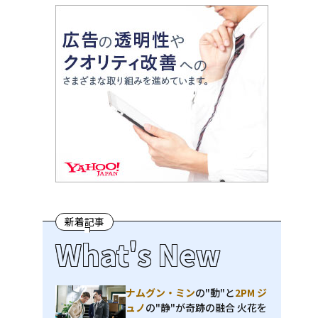
新着記事
What's New
ナムグン・ミン
の"動"と
2PM ジ
ュノ
の"静"が奇跡の融合 火花を