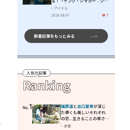
る！『ヤング・ジャガー：ジャ
ングル王への道』『ジャガーと
アイドル
ウミガメの物語：熱帯林の守護
2026.08.07
7
神』で見せるナレーションの妙
新着記事をもっとみる
人気の記事
Ranking
1
福原遥
と
出口夏希
が演じ
No.
た儚くも美しいそれぞれ
の恋...生きることの尊さを
良
教えてくれた映画「あの
俳優