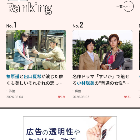
Ranking
一覧へ
1
2
No.
No.
福原遥
と
出口夏希
が演じた儚
名作ドラマ「すいか」で魅せ
くも美しいそれぞれの恋...生
る
小林聡美
の"普通の女性"が
きることの尊さを教えてくれ
大人に刺さる...映画「かもめ
俳優
俳優
た映画「あの花が咲く丘で、
食堂」にも通じる静かな芝居
2026.08.04
19
2026.08.03
21
君とまた出会えたら。」