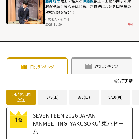
藤井聡太
竜王・名人と
伊藤匠
叡王・王座の同学年対
戦が話題！彼らをはじめ、将棋界における同学年の
対戦記録を紹介！
文化人・その他
2025.11.29
6
週間ランキング
日別ランキング
※
8/7
更新
24時間以内
8/8(土)
8/9(日)
8/10(月)
放送
SEVENTEEN 2026 JAPAN
1
位
FANMEETING 'YAKUSOKU' 東京ドー
ム