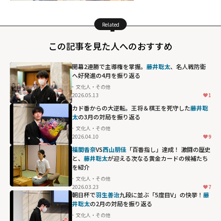
Related
この記事を見た人へのおすすめ
開幕2連勝で主導権を掌握。
藤井聡太
、名人戦防衛
へ好発進の4月を振り返る
文化人・その他
2026.05.13
1
カド番からの大逆転。王将＆棋王を死守した
藤井聡
太
の3月の対局を振り返る
文化人・その他
2026.04.10
9
福間香奈
VS
西山朋佳
「百番指し」達成！ 激闘の歴史
と、
藤井聡太
が迎える次なる黄金カードの候補たち
を紹介
文化人・その他
2026.03.23
7
朝日杯で
羽生善治
九段に並ぶ「5度目V」の快挙！
藤
井聡太
の2月の対局を振り返る
文化人・その他