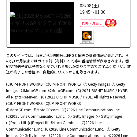
08/08(土)
19:45～01:30
同時・見逃し
このサイトでは、当日から1週間分はEPGと同等の番組情報が表示され、そ
の先1か月後まではガイド誌（有料）と同等の番組情報が表示されます。番
組や放送予定は予告なく変更される場合がありますのでご了承ください。放
送が終了した番組は、自動的にリストから削除されます。
(C)UP-FRONT WORKS
(C)UP-FRONT WORKS
ⓒ Getty Images
ⓒ Getty
Images
©MotoGP.com
©MotoGP.com
(C) 2021 BIGHIT MUSIC / HYBE.
All Rights Reserved.
(C) 2021 BIGHIT MUSIC / HYBE. All Rights Reserved.
(C)UP-FRONT WORKS
(C)UP-FRONT WORKS
©MotoGP.com
©MotoGP.com
(C)2026 Line Communications.,Inc.
(C)2026 Line Communications.,Inc.
ⓒ Getty Images
ⓒ Getty Images
(c)Project III
(c)Project III
©Luca Gambuti
(C)2026 Line
Communications.,Inc.
(C)2026 Line Communications.,Inc.
ⓒ Getty
Images
ⓒ Getty Images
©2026 Line Communications.,Inc.
©2026 Line