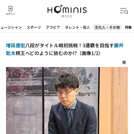
ミュージシャン
スポーツ
グラビア
タレント・芸人
文化人・その他
特集
増田康宏
八段がタイトル戦初挑戦！3連覇を目指す
藤井
聡太
棋王へどのように挑むのか!?（画像1/2）