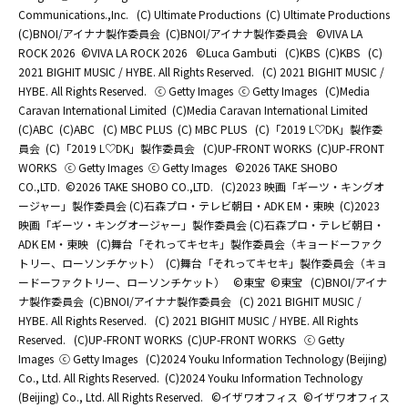
Communications.,Inc.
(C) Ultimate Productions
(C) Ultimate Productions
(C)BNOI/アイナナ製作委員会
(C)BNOI/アイナナ製作委員会
©️VIVA LA
ROCK 2026
©️VIVA LA ROCK 2026
©Luca Gambuti
(C)KBS
(C)KBS
(C)
2021 BIGHIT MUSIC / HYBE. All Rights Reserved.
(C) 2021 BIGHIT MUSIC /
HYBE. All Rights Reserved.
ⓒ Getty Images
ⓒ Getty Images
(C)Media
Caravan International Limited
(C)Media Caravan International Limited
(C)ABC
(C)ABC
(C) MBC PLUS
(C) MBC PLUS
(C)「2019 L♡DK」製作委
員会
(C)「2019 L♡DK」製作委員会
(C)UP-FRONT WORKS
(C)UP-FRONT
WORKS
ⓒ Getty Images
ⓒ Getty Images
©2026 TAKE SHOBO
CO.,LTD.
©2026 TAKE SHOBO CO.,LTD.
(C)2023 映画「ギーツ・キングオ
ージャー」製作委員会 (C)石森プロ・テレビ朝日・ADK EM・東映
(C)2023
映画「ギーツ・キングオージャー」製作委員会 (C)石森プロ・テレビ朝日・
ADK EM・東映
(C)舞台「それってキセキ」製作委員会（キョードーファク
トリー、ローソンチケット）
(C)舞台「それってキセキ」製作委員会（キョ
ードーファクトリー、ローソンチケット）
©東宝
©東宝
(C)BNOI/アイナ
ナ製作委員会
(C)BNOI/アイナナ製作委員会
(C) 2021 BIGHIT MUSIC /
HYBE. All Rights Reserved.
(C) 2021 BIGHIT MUSIC / HYBE. All Rights
Reserved.
(C)UP-FRONT WORKS
(C)UP-FRONT WORKS
ⓒ Getty
Images
ⓒ Getty Images
(C)2024 Youku Information Technology (Beijing)
Co., Ltd. All Rights Reserved.
(C)2024 Youku Information Technology
(Beijing) Co., Ltd. All Rights Reserved.
©イザワオフィス
©イザワオフィス