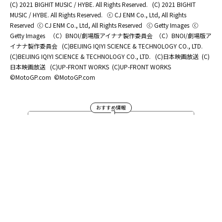
(C) 2021 BIGHIT MUSIC / HYBE. All Rights Reserved.
(C) 2021 BIGHIT
MUSIC / HYBE. All Rights Reserved.
ⓒ CJ ENM Co., Ltd, All Rights
Reserved
ⓒ CJ ENM Co., Ltd, All Rights Reserved
ⓒ Getty Images
ⓒ
Getty Images
（C）BNOI/劇場版アイナナ製作委員会
（C）BNOI/劇場版ア
イナナ製作委員会
(C)BEIJING IQIYI SCIENCE & TECHNOLOGY CO., LTD.
(C)BEIJING IQIYI SCIENCE & TECHNOLOGY CO., LTD.
(C)日本映画放送
(C)
日本映画放送
(C)UP-FRONT WORKS
(C)UP-FRONT WORKS
©MotoGP.com
©MotoGP.com
おすすめ情報