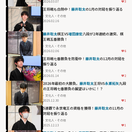
2026.03.07
3
王将戦も白熱中！
藤井聡太
の1月の対局を振り返る
文化人・その他
2026.02.16
藤井聡太
棋王VS
増田康宏
八段が2年連続の激突、棋
王戦五番勝負！
文化人・その他
2026.02.06
6
王将戦七番勝負を防衛中！
藤井聡太
の12月の対局を
振り返る
文化人・その他
2026.01.14
2
2026年最初の大勝負。
藤井聡太
王将VS
永瀬拓矢
九段
の王将戦七番勝負の展望はいかに！？
文化人・その他
2025.12.30
1
5連覇で永世竜王の資格を獲得！
藤井聡太
の11月の
対局を振り返る
文化人・その他
2025.12.13
1