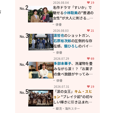
花が咲く丘で、君とまた出
2026.08.04
19
2
会えたら。」
名作ドラマ「すいか」で
No.
方
魅せる
小林聡美
の"普通の
女性"が大人に刺さる...映
と
画「かもめ食堂」にも通
俳優
じる静かな芝居
2026.08.03
21
3
渡哲也
のショットガン、
No.
石原裕次郎
の圧倒的な存
在感、
舘ひろし
のバイク
アクション！"大門軍
俳優
団"のカッコよさが詰まっ
2026.07.29
69
4
た「西部警察 PART-II」
多部未華子
、洗濯物を畳
No.
みながら涙！？「お菓子
の食べ放題がやってみた
い」ハンディファン4台の
俳優
暑さ対策も明かす
2026.07.31
19
5
「涙の女王」
キム・スヒ
No.
ョン
"ブレイク前"の初々
しい輝きに引き込まれ
る...
2PM テギョン
ら豪華
韓流・海外スター
共演の青春名作「ドリー