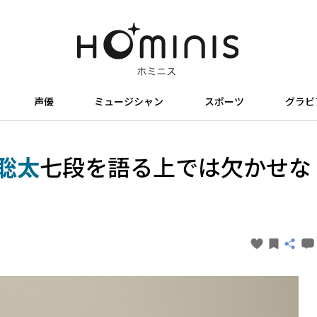
声優
ミュージシャン
スポーツ
グラビ
聡太
七段を語る上では欠かせな