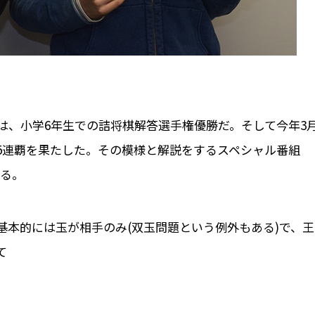
は、小学6年生での詰将棋解答選手権優勝だ。そして今年3
5連覇を果たした。その模様と解説をするスペシャル番組
れる。
基本的には玉が相手のみ(双玉問題という例外もある)で、王
て