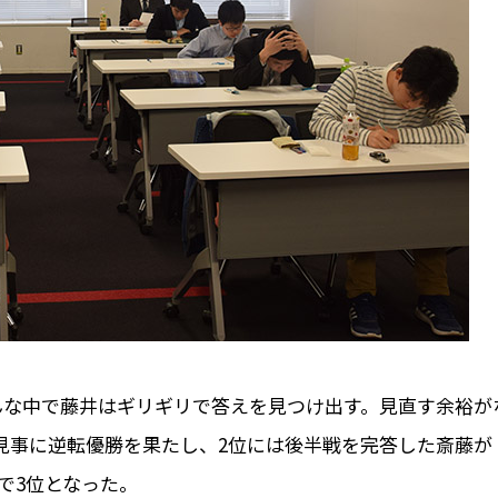
んな中で藤井はギリギリで答えを見つけ出す。見直す余裕が
で見事に逆転優勝を果たし、2位には後半戦を完答した斎藤が
で3位となった。