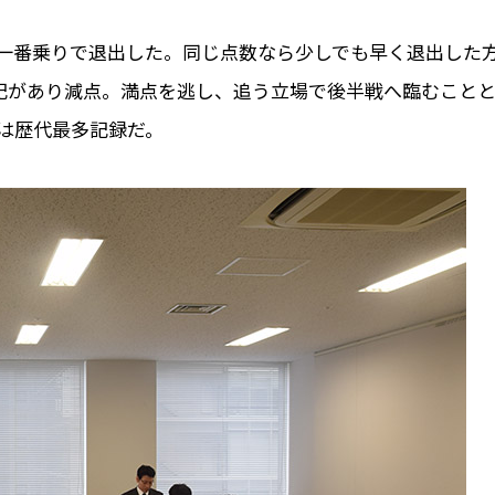
は一番乗りで退出した。同じ点数なら少しでも早く退出した
誤記があり減点。満点を逃し、追う立場で後半戦へ臨むこと
は歴代最多記録だ。