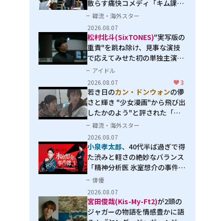
散らす痛快コメディ「キム課長
とソ理事～Bravo! Your Life
韓流・海外スター
～」
2026.08.07
松村北斗(SixTONES)
"実写版の
重責"を跳ね除け、見事な演技
で応えてみせた初の単独主演映
画「秒速5センチメートル」
アイドル
2026.08.07
3
若き日の
カン・ドンウォン
の儚
さと輝き "少女漫画"から飛び出
したかのよう"と評された「オ
オカミの誘惑」
韓流・海外スター
2026.08.07
小泉孝太郎
、40代半ば過ぎで得
た渋みと軽さの絶妙なバランス
「精神分析医 氷室想介の事件簿
３」で見せる進化
俳優
2026.08.07
宮田俊哉(Kis-My-Ft2)
が2頭の
ジャガーの物語を情感豊かに語