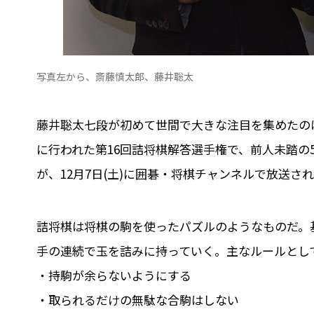
写真左から、斎藤慎太郎、藤井聡太
藤井聡太七段が初めて世間で大きな注目を集めたの
に行われた第16回詰将棋解答選手権で、前人未踏の
が、12月7日(土)に囲碁・将棋チャンネルで放送さ
詰将棋は将棋の駒を使ったパズルのようなものだ。
手の連続で玉を詰みに持っていく。主なルールとし
・持駒が余らないようにする
・取られるだけの無駄な合駒はしない