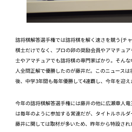
詰将棋解答選手権では詰将棋を解く速さを競う(チャン
棋士だけでなく、プロの卵の奨励会員やアマチュア
士やアマチュアでも詰将棋の専門家ばかり。そんな中
人全問正解で優勝したのが藤井だ。このニュースは
後、中学3年間も毎年優勝して4連覇し、今年を迎え
今年の詰将棋解答選手権には藤井の他に広瀬章人竜
は毎年のように参加する常連だが、タイトルホルダ
藤井に関しては取材が多いため、昨年から特設され