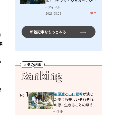
る！『ヤング・ジャガー：ジャ
ングル王への道』『ジャガーと
アイドル
ウミガメの物語：熱帯林の守護
2026.08.07
7
神』で見せるナレーションの妙
新着記事をもっとみる
ロ
棋
の
人気の記事
Ranking
藤
1
福原遥
と
出口夏希
が演じ
No.
、
た儚くも美しいそれぞれ
の恋...生きることの尊さを
教えてくれた映画「あの
俳優