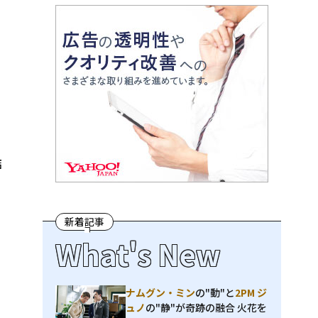
詰
。
新着記事
What's New
ナムグン・ミン
の"動"と
2PM ジ
ュノ
の"静"が奇跡の融合 火花を