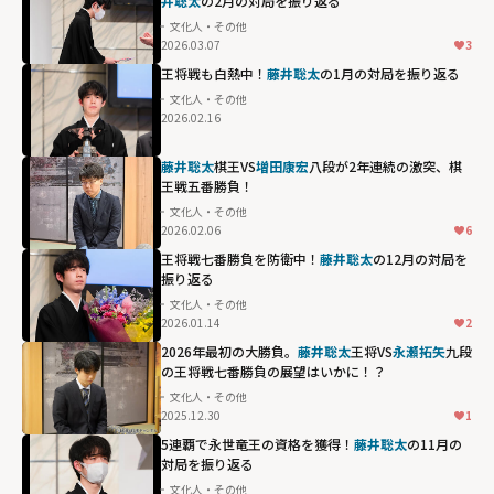
井聡太
の2月の対局を振り返る
文化人・その他
2026.03.07
3
王将戦も白熱中！
藤井聡太
の1月の対局を振り返る
文化人・その他
2026.02.16
藤井聡太
棋王VS
増田康宏
八段が2年連続の激突、棋
王戦五番勝負！
文化人・その他
2026.02.06
6
王将戦七番勝負を防衛中！
藤井聡太
の12月の対局を
振り返る
文化人・その他
2026.01.14
2
2026年最初の大勝負。
藤井聡太
王将VS
永瀬拓矢
九段
の王将戦七番勝負の展望はいかに！？
文化人・その他
2025.12.30
1
5連覇で永世竜王の資格を獲得！
藤井聡太
の11月の
対局を振り返る
文化人・その他