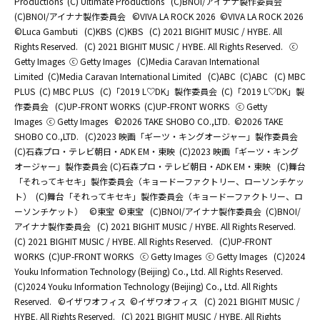
Productions
(C) Ultimate Productions
(C)BNOI/アイナナ製作委員会
(C)BNOI/アイナナ製作委員会
©️VIVA LA ROCK 2026
©️VIVA LA ROCK 2026
©Luca Gambuti
(C)KBS
(C)KBS
(C) 2021 BIGHIT MUSIC / HYBE. All
Rights Reserved.
(C) 2021 BIGHIT MUSIC / HYBE. All Rights Reserved.
ⓒ
Getty Images
ⓒ Getty Images
(C)Media Caravan International
Limited
(C)Media Caravan International Limited
(C)ABC
(C)ABC
(C) MBC
PLUS
(C) MBC PLUS
(C)「2019 L♡DK」製作委員会
(C)「2019 L♡DK」製
作委員会
(C)UP-FRONT WORKS
(C)UP-FRONT WORKS
ⓒ Getty
Images
ⓒ Getty Images
©2026 TAKE SHOBO CO.,LTD.
©2026 TAKE
SHOBO CO.,LTD.
(C)2023 映画「ギーツ・キングオージャー」製作委員会
(C)石森プロ・テレビ朝日・ADK EM・東映
(C)2023 映画「ギーツ・キング
オージャー」製作委員会 (C)石森プロ・テレビ朝日・ADK EM・東映
(C)舞台
「それってキセキ」製作委員会（キョードーファクトリー、ローソンチケッ
ト）
(C)舞台「それってキセキ」製作委員会（キョードーファクトリー、ロ
ーソンチケット）
©東宝
©東宝
(C)BNOI/アイナナ製作委員会
(C)BNOI/
アイナナ製作委員会
(C) 2021 BIGHIT MUSIC / HYBE. All Rights Reserved.
(C) 2021 BIGHIT MUSIC / HYBE. All Rights Reserved.
(C)UP-FRONT
WORKS
(C)UP-FRONT WORKS
ⓒ Getty Images
ⓒ Getty Images
(C)2024
Youku Information Technology (Beijing) Co., Ltd. All Rights Reserved.
(C)2024 Youku Information Technology (Beijing) Co., Ltd. All Rights
Reserved.
©イザワオフィス
©イザワオフィス
(C) 2021 BIGHIT MUSIC /
HYBE. All Rights Reserved.
(C) 2021 BIGHIT MUSIC / HYBE. All Rights