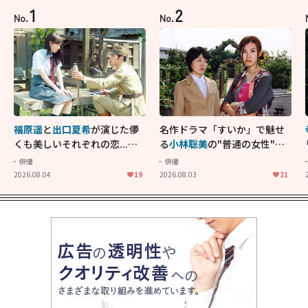
1
2
No.
No.
福原遥
と
出口夏希
が演じた儚
名作ドラマ「すいか」で魅せ
くも美しいそれぞれの恋...生
る
小林聡美
の"普通の女性"が
きることの尊さを教えてくれ
大人に刺さる...映画「かもめ
俳優
俳優
た映画「あの花が咲く丘で、
食堂」にも通じる静かな芝居
2026.08.04
19
2026.08.03
21
君とまた出会えたら。」