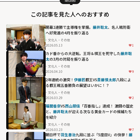
Related
この記事を見た人へのおすすめ
開幕2連勝で主導権を掌握。
藤井聡太
、名人戦防衛
へ好発進の4月を振り返る
文化人・その他
2026.05.13
1
カド番からの大逆転。王将＆棋王を死守した
藤井聡
太
の3月の対局を振り返る
文化人・その他
2026.04.10
9
2年連続の激突！
伊藤匠
叡王VS
斎藤慎太郎
八段によ
る叡王戦五番勝負の展望はいかに！？
文化人・その他
2026.03.29
2
福間香奈
VS
西山朋佳
「百番指し」達成！ 激闘の歴史
と、
藤井聡太
が迎える次なる黄金カードの候補たち
を紹介
文化人・その他
2026.03.23
7
朝日杯で
羽生善治
九段に並ぶ「5度目V」の快挙！
藤