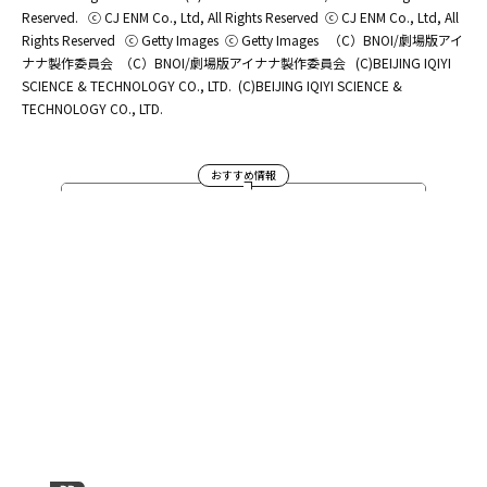
Reserved.
ⓒ CJ ENM Co., Ltd, All Rights Reserved
ⓒ CJ ENM Co., Ltd, All
Rights Reserved
ⓒ Getty Images
ⓒ Getty Images
（C）BNOI/劇場版アイ
ナナ製作委員会
（C）BNOI/劇場版アイナナ製作委員会
(C)BEIJING IQIYI
SCIENCE & TECHNOLOGY CO., LTD.
(C)BEIJING IQIYI SCIENCE &
TECHNOLOGY CO., LTD.
おすすめ情報