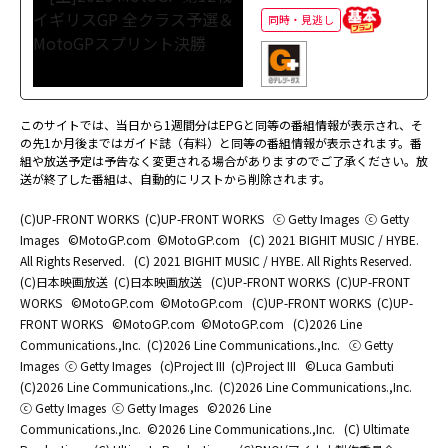
同時・見逃し
このサイトでは、当日から1週間分はEPGと同等の番組情報が表示され、そ
の先1か月後まではガイド誌（有料）と同等の番組情報が表示されます。番
組や放送予定は予告なく変更される場合がありますのでご了承ください。放
送が終了した番組は、自動的にリストから削除されます。
(C)UP-FRONT WORKS
(C)UP-FRONT WORKS
ⓒ Getty Images
ⓒ Getty
Images
©MotoGP.com
©MotoGP.com
(C) 2021 BIGHIT MUSIC / HYBE.
All Rights Reserved.
(C) 2021 BIGHIT MUSIC / HYBE. All Rights Reserved.
(C)日本映画放送
(C)日本映画放送
(C)UP-FRONT WORKS
(C)UP-FRONT
WORKS
©MotoGP.com
©MotoGP.com
(C)UP-FRONT WORKS
(C)UP-
FRONT WORKS
©MotoGP.com
©MotoGP.com
(C)2026 Line
Communications.,Inc.
(C)2026 Line Communications.,Inc.
ⓒ Getty
Images
ⓒ Getty Images
(c)Project III
(c)Project III
©Luca Gambuti
(C)2026 Line Communications.,Inc.
(C)2026 Line Communications.,Inc.
ⓒ Getty Images
ⓒ Getty Images
©2026 Line
Communications.,Inc.
©2026 Line Communications.,Inc.
(C) Ultimate