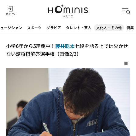
ミュージシャン
スポーツ
グラビア
タレント・芸人
文化人・その他
特集
小学6年から5連覇中！
藤井聡太
七段を語る上では欠かせ
ない詰将棋解答選手権（画像2/3）