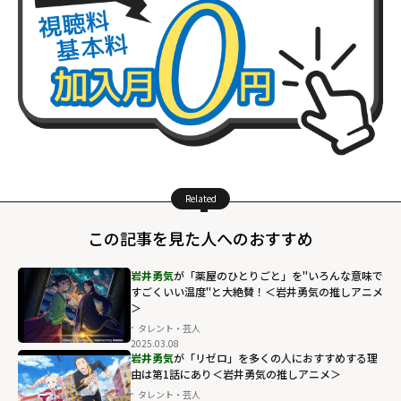
Related
この記事を見た人へのおすすめ
岩井勇気
が「薬屋のひとりごと」を"いろんな意味で
すごくいい温度"と大絶賛！＜岩井勇気の推しアニメ
＞
タレント・芸人
2025.03.08
岩井勇気
が「リゼロ」を多くの人におすすめする理
由は第1話にあり＜岩井勇気の推しアニメ＞
タレント・芸人