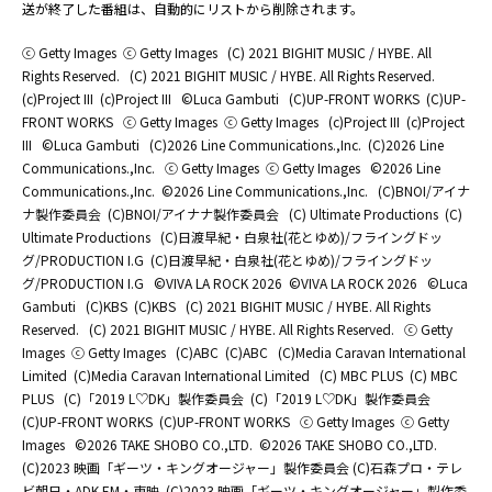
送が終了した番組は、自動的にリストから削除されます。
ⓒ Getty Images
ⓒ Getty Images
(C) 2021 BIGHIT MUSIC / HYBE. All
Rights Reserved.
(C) 2021 BIGHIT MUSIC / HYBE. All Rights Reserved.
(c)Project III
(c)Project III
©Luca Gambuti
(C)UP-FRONT WORKS
(C)UP-
FRONT WORKS
ⓒ Getty Images
ⓒ Getty Images
(c)Project III
(c)Project
III
©Luca Gambuti
(C)2026 Line Communications.,Inc.
(C)2026 Line
Communications.,Inc.
ⓒ Getty Images
ⓒ Getty Images
©2026 Line
Communications.,Inc.
©2026 Line Communications.,Inc.
(C)BNOI/アイナ
ナ製作委員会
(C)BNOI/アイナナ製作委員会
(C) Ultimate Productions
(C)
Ultimate Productions
(C)日渡早紀・白泉社(花とゆめ)/フライングドッ
グ/PRODUCTION I.G
(C)日渡早紀・白泉社(花とゆめ)/フライングドッ
グ/PRODUCTION I.G
©️VIVA LA ROCK 2026
©️VIVA LA ROCK 2026
©Luca
Gambuti
(C)KBS
(C)KBS
(C) 2021 BIGHIT MUSIC / HYBE. All Rights
Reserved.
(C) 2021 BIGHIT MUSIC / HYBE. All Rights Reserved.
ⓒ Getty
Images
ⓒ Getty Images
(C)ABC
(C)ABC
(C)Media Caravan International
Limited
(C)Media Caravan International Limited
(C) MBC PLUS
(C) MBC
PLUS
(C)「2019 L♡DK」製作委員会
(C)「2019 L♡DK」製作委員会
(C)UP-FRONT WORKS
(C)UP-FRONT WORKS
ⓒ Getty Images
ⓒ Getty
Images
©2026 TAKE SHOBO CO.,LTD.
©2026 TAKE SHOBO CO.,LTD.
(C)2023 映画「ギーツ・キングオージャー」製作委員会 (C)石森プロ・テレ
ビ朝日・ADK EM・東映
(C)2023 映画「ギーツ・キングオージャー」製作委