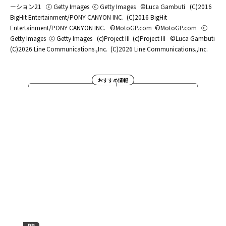
ーション21
ⓒ Getty Images
ⓒ Getty Images
©Luca Gambuti
(C)2016
BigHit Entertainment/PONY CANYON INC.
(C)2016 BigHit
Entertainment/PONY CANYON INC.
©MotoGP.com
©MotoGP.com
ⓒ
Getty Images
ⓒ Getty Images
(c)Project III
(c)Project III
©Luca Gambuti
(C)2026 Line Communications.,Inc.
(C)2026 Line Communications.,Inc.
おすすめ情報