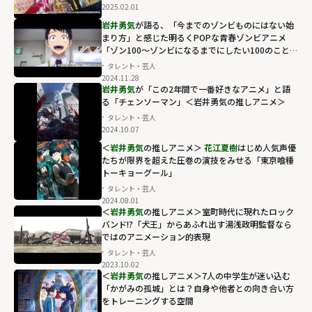
2025.02.01
岩井勇気
が語る、「今までのゾンビものにはない始
まり方」と感じた明るくPOPな青春ゾンビアニメ
「ゾン100～ゾンビになるまでにしたい100のこと
～」＜岩井勇気の推しアニメ＞
タレント・芸人
2024.11.28
岩井勇気
が「この2年間で一番好きなアニメ」と語
る「チェンソーマン」＜岩井勇気の推しアニメ＞
タレント・芸人
2024.10.07
＜
岩井勇気
の推しアニメ＞
花江夏樹
はじめ人気声優
たちが限界を超えた圧巻の演技をみせる「東京喰種
トーキョーグール」
タレント・芸人
2024.08.01
＜
岩井勇気
の推しアニメ＞室町時代に現れたロック
バンド!?「犬王」からあふれ出す湯浅政明監督なら
ではのアニメーション的表現
タレント・芸人
2023.10.02
＜
岩井勇気
の推しアニメ＞7人の中学生が迷い込む
「かがみの孤城」とは？自身や他者との向き合い方
をトレーニングする空間