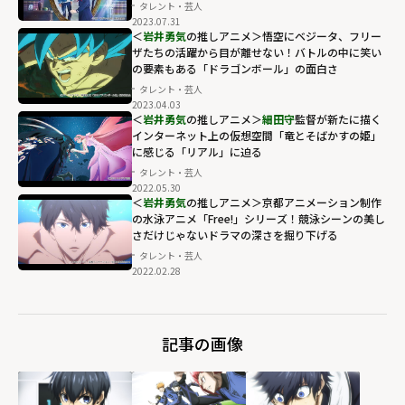
タレント・芸人
2023.07.31
＜
岩井勇気
の推しアニメ＞悟空にベジータ、フリー
ザたちの活躍から目が離せない！バトルの中に笑い
の要素もある「ドラゴンボール」の面白さ
タレント・芸人
2023.04.03
＜
岩井勇気
の推しアニメ＞
細田守
監督が新たに描く
インターネット上の仮想空間「竜とそばかすの姫」
に感じる「リアル」に迫る
タレント・芸人
2022.05.30
＜
岩井勇気
の推しアニメ＞京都アニメーション制作
の水泳アニメ「Free!」シリーズ！競泳シーンの美し
さだけじゃないドラマの深さを掘り下げる
タレント・芸人
2022.02.28
記事の画像