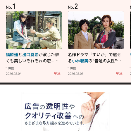
1
2
No.
No.
福原遥
と
出口夏希
が演じた儚
名作ドラマ「すいか」で魅せ
くも美しいそれぞれの恋...生
る
小林聡美
の"普通の女性"が
きることの尊さを教えてくれ
大人に刺さる...映画「かもめ
俳優
俳優
た映画「あの花が咲く丘で、
食堂」にも通じる静かな芝居
2026.08.04
25
2026.08.03
23
君とまた出会えたら。」