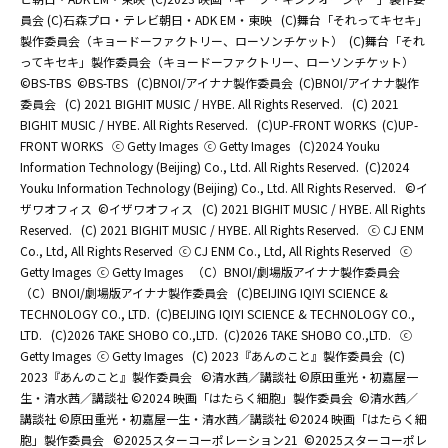
員会 (C)石森プロ・テレビ朝日・ADK EM・東映
(C)舞台「それってキセキ」
製作委員会（キョードーファクトリー、ローソンチケット）
(C)舞台「それ
ってキセキ」製作委員会（キョードーファクトリー、ローソンチケット）
©BS-TBS
©BS-TBS
(C)BNOI/アイナナ製作委員会
(C)BNOI/アイナナ製作
委員会
(C) 2021 BIGHIT MUSIC / HYBE. All Rights Reserved.
(C) 2021
BIGHIT MUSIC / HYBE. All Rights Reserved.
(C)UP-FRONT WORKS
(C)UP-
FRONT WORKS
ⓒ Getty Images
ⓒ Getty Images
(C)2024 Youku
Information Technology (Beijing) Co., Ltd. All Rights Reserved.
(C)2024
Youku Information Technology (Beijing) Co., Ltd. All Rights Reserved.
©イ
ザワオフィス
©イザワオフィス
(C) 2021 BIGHIT MUSIC / HYBE. All Rights
Reserved.
(C) 2021 BIGHIT MUSIC / HYBE. All Rights Reserved.
ⓒ CJ ENM
Co., Ltd, All Rights Reserved
ⓒ CJ ENM Co., Ltd, All Rights Reserved
ⓒ
Getty Images
ⓒ Getty Images
（C）BNOI/劇場版アイナナ製作委員会
（C）BNOI/劇場版アイナナ製作委員会
(C)BEIJING IQIYI SCIENCE &
TECHNOLOGY CO., LTD.
(C)BEIJING IQIYI SCIENCE & TECHNOLOGY CO.,
LTD.
(C)2026 TAKE SHOBO CO.,LTD.
(C)2026 TAKE SHOBO CO.,LTD.
ⓒ
Getty Images
ⓒ Getty Images
(C) 2023『あんのこと』製作委員会
(C)
2023『あんのこと』製作委員会
©清水茜／講談社 ©原田重光・初嘉屋一
生・清水茜／講談社 ©2024 映画「はたらく細胞」製作委員会
©清水茜／
講談社 ©原田重光・初嘉屋一生・清水茜／講談社 ©2024 映画「はたらく細
胞」製作委員会
©2025スターコーポレーション21
©2025スターコーポレ