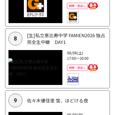
同時・見逃し
[生]私立恵比寿中学 FAMIEN2026 独占
8
完全生中継 DAY1
08/08(土)
17:00～20:00
同時・見逃し
佐々木優佳里 雪、ほどける夜
9
08/09(日)