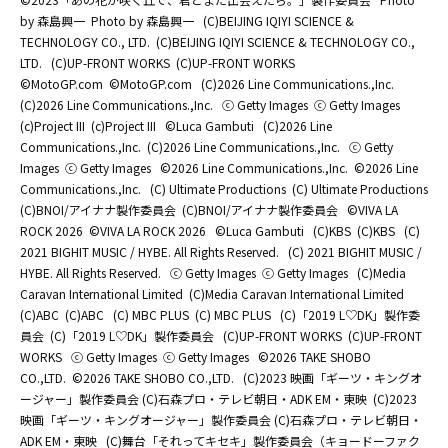
by 森島興一
Photo by 森島興一
(C)BEIJING IQIYI SCIENCE &
TECHNOLOGY CO., LTD.
(C)BEIJING IQIYI SCIENCE & TECHNOLOGY CO.,
LTD.
(C)UP-FRONT WORKS
(C)UP-FRONT WORKS
©MotoGP.com
©MotoGP.com
(C)2026 Line Communications.,Inc.
(C)2026 Line Communications.,Inc.
ⓒ Getty Images
ⓒ Getty Images
(c)Project III
(c)Project III
©Luca Gambuti
(C)2026 Line
Communications.,Inc.
(C)2026 Line Communications.,Inc.
ⓒ Getty
Images
ⓒ Getty Images
©2026 Line Communications.,Inc.
©2026 Line
Communications.,Inc.
(C) Ultimate Productions
(C) Ultimate Productions
(C)BNOI/アイナナ製作委員会
(C)BNOI/アイナナ製作委員会
©️VIVA LA
ROCK 2026
©️VIVA LA ROCK 2026
©Luca Gambuti
(C)KBS
(C)KBS
(C)
2021 BIGHIT MUSIC / HYBE. All Rights Reserved.
(C) 2021 BIGHIT MUSIC /
HYBE. All Rights Reserved.
ⓒ Getty Images
ⓒ Getty Images
(C)Media
Caravan International Limited
(C)Media Caravan International Limited
(C)ABC
(C)ABC
(C) MBC PLUS
(C) MBC PLUS
(C)「2019 L♡DK」製作委
員会
(C)「2019 L♡DK」製作委員会
(C)UP-FRONT WORKS
(C)UP-FRONT
WORKS
ⓒ Getty Images
ⓒ Getty Images
©2026 TAKE SHOBO
CO.,LTD.
©2026 TAKE SHOBO CO.,LTD.
(C)2023 映画「ギーツ・キングオ
ージャー」製作委員会 (C)石森プロ・テレビ朝日・ADK EM・東映
(C)2023
映画「ギーツ・キングオージャー」製作委員会 (C)石森プロ・テレビ朝日・
ADK EM・東映
(C)舞台「それってキセキ」製作委員会（キョードーファク