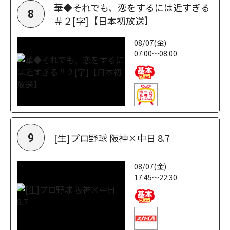
華◆それでも、恋をするには近すぎる
8
＃２[字]【日本初放送】
08/07(金)
07:00～08:00
[生]プロ野球 阪神×中日 8.7
9
08/07(金)
17:45～22:30