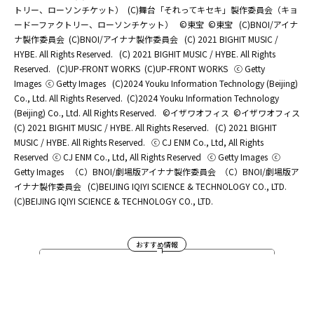
トリー、ローソンチケット）
(C)舞台「それってキセキ」製作委員会（キョ
ードーファクトリー、ローソンチケット）
©東宝
©東宝
(C)BNOI/アイナ
ナ製作委員会
(C)BNOI/アイナナ製作委員会
(C) 2021 BIGHIT MUSIC /
HYBE. All Rights Reserved.
(C) 2021 BIGHIT MUSIC / HYBE. All Rights
Reserved.
(C)UP-FRONT WORKS
(C)UP-FRONT WORKS
ⓒ Getty
Images
ⓒ Getty Images
(C)2024 Youku Information Technology (Beijing)
Co., Ltd. All Rights Reserved.
(C)2024 Youku Information Technology
(Beijing) Co., Ltd. All Rights Reserved.
©イザワオフィス
©イザワオフィス
(C) 2021 BIGHIT MUSIC / HYBE. All Rights Reserved.
(C) 2021 BIGHIT
MUSIC / HYBE. All Rights Reserved.
ⓒ CJ ENM Co., Ltd, All Rights
Reserved
ⓒ CJ ENM Co., Ltd, All Rights Reserved
ⓒ Getty Images
ⓒ
Getty Images
（C）BNOI/劇場版アイナナ製作委員会
（C）BNOI/劇場版ア
イナナ製作委員会
(C)BEIJING IQIYI SCIENCE & TECHNOLOGY CO., LTD.
(C)BEIJING IQIYI SCIENCE & TECHNOLOGY CO., LTD.
おすすめ情報