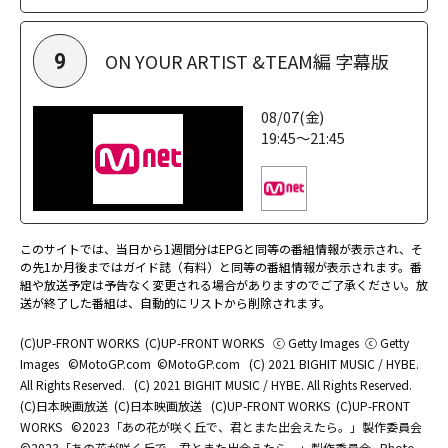
ON YOUR ARTIST &TEAM編 字幕版
9
08/07(金)
19:45～21:45
このサイトでは、当日から1週間分はEPGと同等の番組情報が表示され、そ
の先1か月後まではガイド誌（有料）と同等の番組情報が表示されます。番
組や放送予定は予告なく変更される場合がありますのでご了承ください。放
送が終了した番組は、自動的にリストから削除されます。
(C)UP-FRONT WORKS
(C)UP-FRONT WORKS
ⓒ Getty Images
ⓒ Getty
Images
©MotoGP.com
©MotoGP.com
(C) 2021 BIGHIT MUSIC / HYBE.
All Rights Reserved.
(C) 2021 BIGHIT MUSIC / HYBE. All Rights Reserved.
(C)日本映画放送
(C)日本映画放送
(C)UP-FRONT WORKS
(C)UP-FRONT
WORKS
©2023「あの花が咲く丘で、君とまた出会えたら。」製作委員会
©2023「あの花が咲く丘で、君とまた出会えたら。」製作委員会
Photo