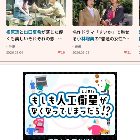
福原遥
と
出口夏希
が演じた儚
名作ドラマ「すいか」で魅せ
くも美しいそれぞれの恋...生
る
小林聡美
の"普通の女性"が
きることの尊さを教えてくれ
大人に刺さる...映画「かもめ
俳優
俳優
た映画「あの花が咲く丘で、
食堂」にも通じる静かな芝居
2026.08.04
19
2026.08.03
21
君とまた出会えたら。」