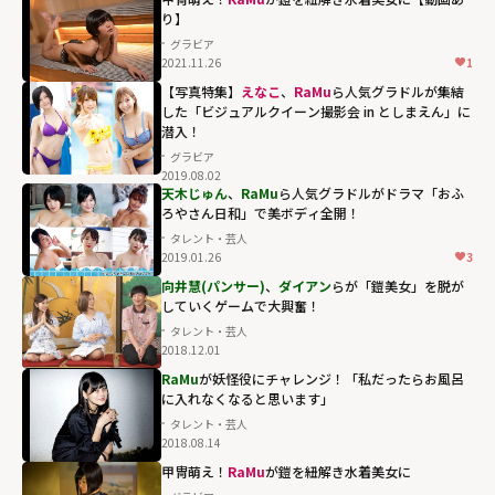
り】
グラビア
2021.11.26
1
【写真特集】
えなこ
、
RaMu
ら人気グラドルが集結
した「ビジュアルクイーン撮影会 in としまえん」に
潜入！
グラビア
2019.08.02
天木じゅん
、
RaMu
ら人気グラドルがドラマ「おふ
ろやさん日和」で美ボディ全開！
タレント・芸人
2019.01.26
3
向井慧(パンサー)
、
ダイアン
らが「鎧美女」を脱が
していくゲームで大興奮！
タレント・芸人
2018.12.01
RaMu
が妖怪役にチャレンジ！「私だったらお風呂
に入れなくなると思います」
タレント・芸人
2018.08.14
甲冑萌え！
RaMu
が鎧を紐解き水着美女に