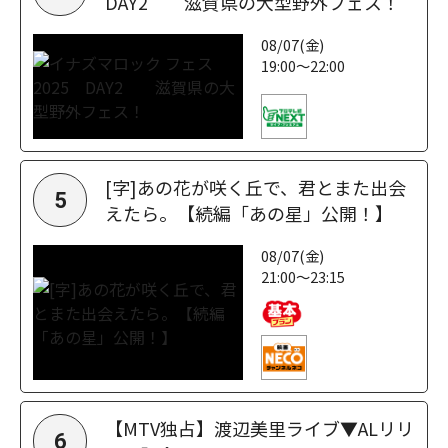
DAY2 滋賀県の大型野外フェス！
08/07(金)
19:00～22:00
[字]あの花が咲く丘で、君とまた出会
5
えたら。【続編「あの星」公開！】
08/07(金)
21:00～23:15
【MTV独占】渡辺美里ライブ▼ALリリ
6