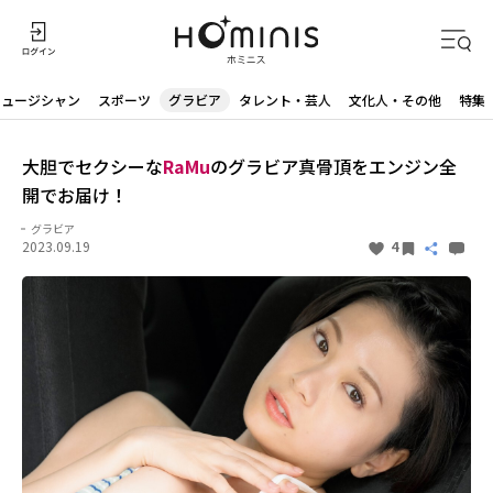
ミュージシャン
スポーツ
グラビア
タレント・芸人
文化人・その他
特集
大胆でセクシーな
RaMu
のグラビア真骨頂をエンジン全
開でお届け！
グラビア
2023.09.19
4