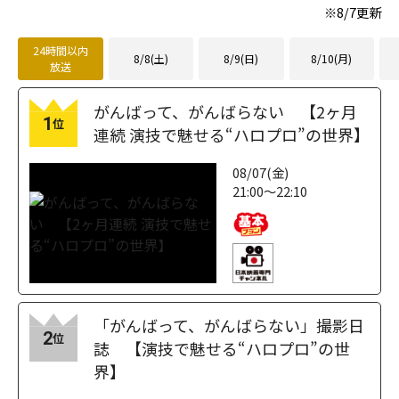
※
8/7
更新
24時間以内
8/8(土)
8/9(日)
8/10(月)
放送
がんばって、がんばらない 【2ヶ月
1
位
連続 演技で魅せる“ハロプロ”の世界】
08/07(金)
21:00～22:10
「がんばって、がんばらない」撮影日
2
位
誌 【演技で魅せる“ハロプロ”の世
界】