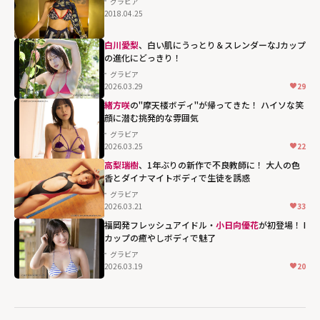
グラビア
2018.04.25
白川愛梨
、白い肌にうっとり＆スレンダーなJカップ
の進化にどっきり！
グラビア
2026.03.29
29
緒方咲
の"摩天楼ボディ"が帰ってきた！ ハイソな笑
顔に潜む挑発的な雰囲気
グラビア
2026.03.25
22
高梨瑞樹
、1年ぶりの新作で不良教師に！ 大人の色
香とダイナマイトボディで生徒を誘惑
グラビア
2026.03.21
33
福岡発フレッシュアイドル・
小日向優花
が初登場！ I
カップの癒やしボディで魅了
グラビア
2026.03.19
20