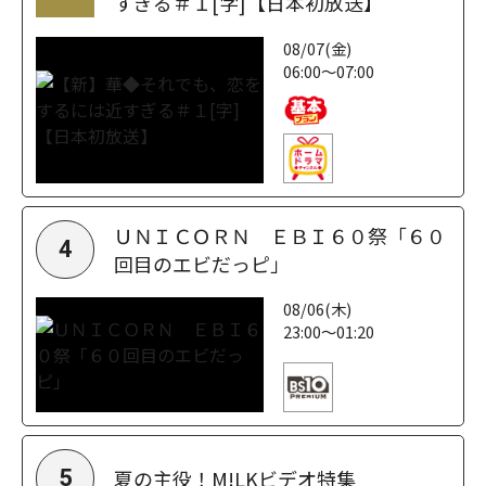
すぎる＃１[字]【日本初放送】
08/07(金)
06:00～07:00
ＵＮＩＣＯＲＮ ＥＢＩ６０祭「６０
4
回目のエビだっピ」
08/06(木)
23:00～01:20
夏の主役！M!LKビデオ特集
5