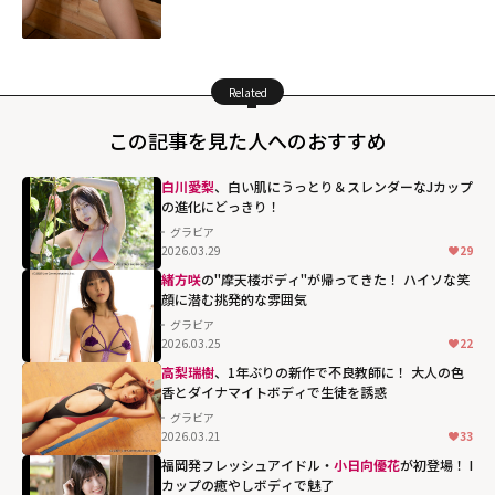
Related
この記事を見た人へのおすすめ
白川愛梨
、白い肌にうっとり＆スレンダーなJカップ
の進化にどっきり！
グラビア
2026.03.29
29
緒方咲
の"摩天楼ボディ"が帰ってきた！ ハイソな笑
顔に潜む挑発的な雰囲気
グラビア
2026.03.25
22
高梨瑞樹
、1年ぶりの新作で不良教師に！ 大人の色
香とダイナマイトボディで生徒を誘惑
グラビア
2026.03.21
33
福岡発フレッシュアイドル・
小日向優花
が初登場！ I
カップの癒やしボディで魅了