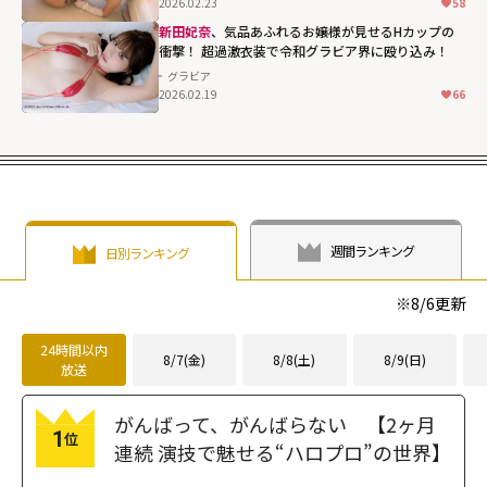
2026.02.23
58
height="203"
loading="lazy"
新田妃奈
、気品あふれるお嬢様が見せるHカップの
衝撃！ 超過激衣装で令和グラビア界に殴り込み！
fetchpriority="h
グラビア
igh">
2026.02.19
66
週間ランキング
日別ランキング
※
8/6
更新
24時間以内
8/7(金)
8/8(土)
8/9(日)
放送
がんばって、がんばらない 【2ヶ月
1
位
連続 演技で魅せる“ハロプロ”の世界】