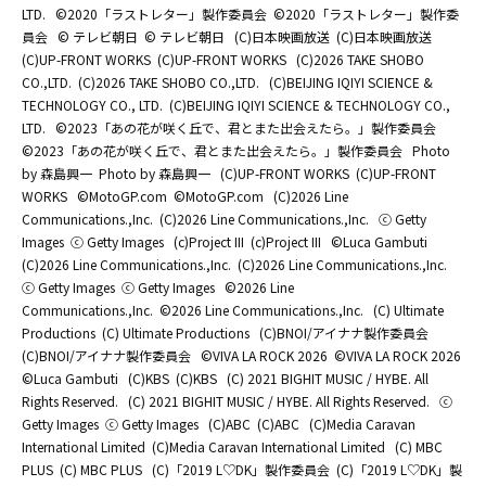
LTD.
©2020「ラストレター」製作委員会
©2020「ラストレター」製作委
員会
© テレビ朝日
© テレビ朝日
(C)日本映画放送
(C)日本映画放送
(C)UP-FRONT WORKS
(C)UP-FRONT WORKS
(C)2026 TAKE SHOBO
CO.,LTD.
(C)2026 TAKE SHOBO CO.,LTD.
(C)BEIJING IQIYI SCIENCE &
TECHNOLOGY CO., LTD.
(C)BEIJING IQIYI SCIENCE & TECHNOLOGY CO.,
LTD.
©2023「あの花が咲く丘で、君とまた出会えたら。」製作委員会
©2023「あの花が咲く丘で、君とまた出会えたら。」製作委員会
Photo
by 森島興一
Photo by 森島興一
(C)UP-FRONT WORKS
(C)UP-FRONT
WORKS
©MotoGP.com
©MotoGP.com
(C)2026 Line
Communications.,Inc.
(C)2026 Line Communications.,Inc.
ⓒ Getty
Images
ⓒ Getty Images
(c)Project III
(c)Project III
©Luca Gambuti
(C)2026 Line Communications.,Inc.
(C)2026 Line Communications.,Inc.
ⓒ Getty Images
ⓒ Getty Images
©2026 Line
Communications.,Inc.
©2026 Line Communications.,Inc.
(C) Ultimate
Productions
(C) Ultimate Productions
(C)BNOI/アイナナ製作委員会
(C)BNOI/アイナナ製作委員会
©️VIVA LA ROCK 2026
©️VIVA LA ROCK 2026
©Luca Gambuti
(C)KBS
(C)KBS
(C) 2021 BIGHIT MUSIC / HYBE. All
Rights Reserved.
(C) 2021 BIGHIT MUSIC / HYBE. All Rights Reserved.
ⓒ
Getty Images
ⓒ Getty Images
(C)ABC
(C)ABC
(C)Media Caravan
International Limited
(C)Media Caravan International Limited
(C) MBC
PLUS
(C) MBC PLUS
(C)「2019 L♡DK」製作委員会
(C)「2019 L♡DK」製