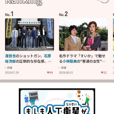
1
2
No.
No.
渡哲也
のショットガン、
石原
名作ドラマ「すいか」で魅せ
裕次郎
の圧倒的な存在感、
舘
る
小林聡美
の"普通の女性"が
ひろし
のバイクアクショ
大人に刺さる...映画「かもめ
俳優
俳優
ン！"大門軍団"のカッコよさ
食堂」にも通じる静かな芝居
2026.07.29
69
2026.08.03
21
が詰まった「西部警察 PART-
II」