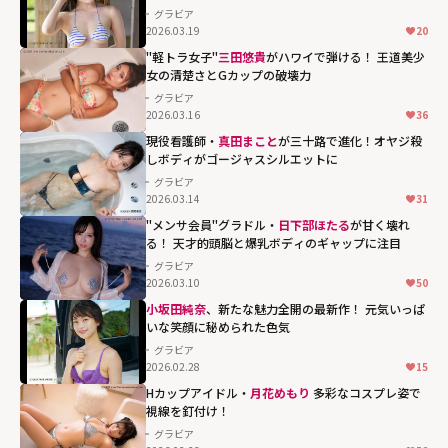
グラビア
2026.03.19
20
"軽トラ女子"
三田悠貴
がハワイで弾ける！ 王道美少
女の清楚さとGカップの破壊力
グラビア
2026.03.16
36
三田悠貴がハワ
現役看護師・
真田まこと
が三十路で進化！オヤジ殺
しボディがゴージャスシルエットに
イで弾ける！ 王
グラビア
道美少女の清楚
2026.03.14
31
さとGカップの破
"メンサ会員"グラドル・
日下部ほたる
が甘く壊れ
壊力"
る！ 天才的頭脳と爆乳ボディのギャップに注目
width="304"
グラビア
2026.03.10
50
height="203"
loading="lazy"
日下部ほたるが
小坂田純奈
、新たな魅力全開の最新作！ 元気いっぱ
いな笑顔に秘められた色気
fetchpriority="h
甘く壊れる！ 天
グラビア
igh">
才的頭脳と爆乳
2026.02.28
15
ボディのギャッ
Hカップアイドル・
月花めもり
多彩なコスプレ姿で
プに注目"
視線を釘付け！
width="304"
グラビア