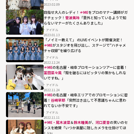
2023.02.09
width="304"
目指せ大人のレディ！
≠ME
をプロのマナー講師がガ
height="203"
チチェック！
菅波美玲
「意外と知っているようで知
loading="lazy"
らないマナーがたくさんありました」
fetchpriority="h
アイドル
igh">
2023.01.13
「ノイミー教えて」 のLIVEイベントが開催決定！
≠ME
がスタジオを飛び出し、ステージで"ハチャメ
チャ収録"を繰り広げる
アイドル
2022.12.24
≠ME
の名古屋・岐阜プロモーションツアーに密着！
冨田菜々風
「殻を破るにはピッタリの策かもしれな
いですね。」
アイドル
2022.11.24
≠ME
の名古屋・岐阜エリアでのプロモーションに密
着！
谷崎早耶
「突然泣き出して不思議ちゃんに思わ
れてないか不安です」
アイドル
2022.11.11
≠ME・尾木波菜
＆
鈴木瞳美
が、
河口夏音
の笑いのセ
ンスを絶賛「いつか楽屋に隠しカメラを仕掛けてほ
しい」