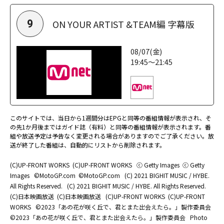
ON YOUR ARTIST &TEAM編 字幕版
9
08/07(金)
19:45～21:45
このサイトでは、当日から1週間分はEPGと同等の番組情報が表示され、そ
の先1か月後まではガイド誌（有料）と同等の番組情報が表示されます。番
組や放送予定は予告なく変更される場合がありますのでご了承ください。放
送が終了した番組は、自動的にリストから削除されます。
(C)UP-FRONT WORKS
(C)UP-FRONT WORKS
ⓒ Getty Images
ⓒ Getty
Images
©MotoGP.com
©MotoGP.com
(C) 2021 BIGHIT MUSIC / HYBE.
All Rights Reserved.
(C) 2021 BIGHIT MUSIC / HYBE. All Rights Reserved.
(C)日本映画放送
(C)日本映画放送
(C)UP-FRONT WORKS
(C)UP-FRONT
WORKS
©2023「あの花が咲く丘で、君とまた出会えたら。」製作委員会
©2023「あの花が咲く丘で、君とまた出会えたら。」製作委員会
Photo