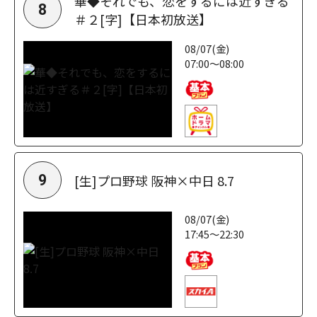
華◆それでも、恋をするには近すぎる
8
＃２[字]【日本初放送】
08/07(金)
07:00～08:00
[生]プロ野球 阪神×中日 8.7
9
08/07(金)
17:45～22:30