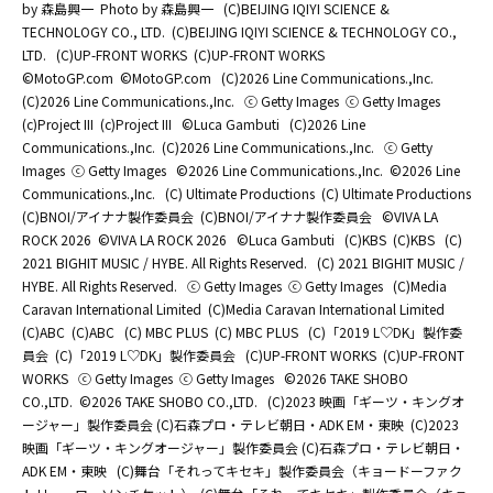
by 森島興一
Photo by 森島興一
(C)BEIJING IQIYI SCIENCE &
TECHNOLOGY CO., LTD.
(C)BEIJING IQIYI SCIENCE & TECHNOLOGY CO.,
LTD.
(C)UP-FRONT WORKS
(C)UP-FRONT WORKS
©MotoGP.com
©MotoGP.com
(C)2026 Line Communications.,Inc.
(C)2026 Line Communications.,Inc.
ⓒ Getty Images
ⓒ Getty Images
(c)Project III
(c)Project III
©Luca Gambuti
(C)2026 Line
Communications.,Inc.
(C)2026 Line Communications.,Inc.
ⓒ Getty
Images
ⓒ Getty Images
©2026 Line Communications.,Inc.
©2026 Line
Communications.,Inc.
(C) Ultimate Productions
(C) Ultimate Productions
(C)BNOI/アイナナ製作委員会
(C)BNOI/アイナナ製作委員会
©️VIVA LA
ROCK 2026
©️VIVA LA ROCK 2026
©Luca Gambuti
(C)KBS
(C)KBS
(C)
2021 BIGHIT MUSIC / HYBE. All Rights Reserved.
(C) 2021 BIGHIT MUSIC /
HYBE. All Rights Reserved.
ⓒ Getty Images
ⓒ Getty Images
(C)Media
Caravan International Limited
(C)Media Caravan International Limited
(C)ABC
(C)ABC
(C) MBC PLUS
(C) MBC PLUS
(C)「2019 L♡DK」製作委
員会
(C)「2019 L♡DK」製作委員会
(C)UP-FRONT WORKS
(C)UP-FRONT
WORKS
ⓒ Getty Images
ⓒ Getty Images
©2026 TAKE SHOBO
CO.,LTD.
©2026 TAKE SHOBO CO.,LTD.
(C)2023 映画「ギーツ・キングオ
ージャー」製作委員会 (C)石森プロ・テレビ朝日・ADK EM・東映
(C)2023
映画「ギーツ・キングオージャー」製作委員会 (C)石森プロ・テレビ朝日・
ADK EM・東映
(C)舞台「それってキセキ」製作委員会（キョードーファク