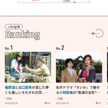
人気の記事
Ranking
一覧へ
1
2
No.
No.
福原遥
と
出口夏希
が演じた儚
名作ドラマ「すいか」で魅せ
くも美しいそれぞれの恋...生
る
小林聡美
の"普通の女性"が
きることの尊さを教えてくれ
大人に刺さる...映画「かもめ
俳優
俳優
た映画「あの花が咲く丘で、
食堂」にも通じる静かな芝居
2026.08.04
19
2026.08.03
21
君とまた出会えたら。」