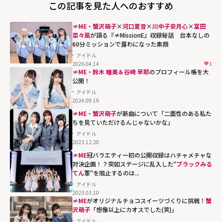
この記事を見た人へのおすすめ
≠ME・蟹沢萌子
×
河口夏音
×
川中子奈月心
×
冨田
菜々風
が語る『≠MissionE』収録秘話 台本なしの
60分ミッションで露わになった素顔
アイドル
2026.04.14
1
≠ME・鈴木 瞳美＆谷崎 早耶
のプロフィール帳を大
公開！
アイドル
2024.09.19
≠ME・蟹沢萌子
が新曲について「二面性のある私た
ちを見ていただけるんじゃないかな」
アイドル
2023.12.20
≠ME
冠バラエティー初の公開収録はハチャメチャな
対決企画！？突如ステージに乱入した"
ブラックみる
てん
軍"を阻止するのは...
アイドル
2023.03.10
ブラックみるて
≠ME
がオリジナルチョコスイーツづくりに挑戦！
蟹
ん軍"を阻止する
沢萌子
「想像以上にカオスでした(笑)」
のは..."
アイドル