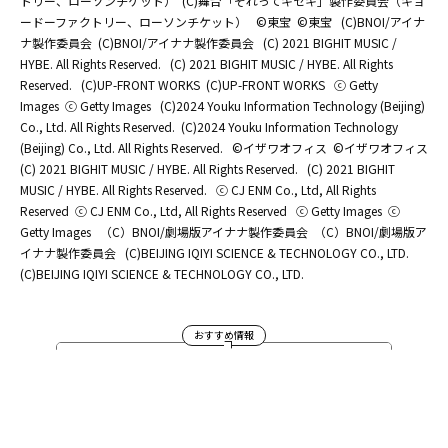
トリー、ローソンチケット）
(C)舞台「それってキセキ」製作委員会（キョ
ードーファクトリー、ローソンチケット）
©東宝
©東宝
(C)BNOI/アイナ
ナ製作委員会
(C)BNOI/アイナナ製作委員会
(C) 2021 BIGHIT MUSIC /
HYBE. All Rights Reserved.
(C) 2021 BIGHIT MUSIC / HYBE. All Rights
Reserved.
(C)UP-FRONT WORKS
(C)UP-FRONT WORKS
ⓒ Getty
Images
ⓒ Getty Images
(C)2024 Youku Information Technology (Beijing)
Co., Ltd. All Rights Reserved.
(C)2024 Youku Information Technology
(Beijing) Co., Ltd. All Rights Reserved.
©イザワオフィス
©イザワオフィス
(C) 2021 BIGHIT MUSIC / HYBE. All Rights Reserved.
(C) 2021 BIGHIT
MUSIC / HYBE. All Rights Reserved.
ⓒ CJ ENM Co., Ltd, All Rights
Reserved
ⓒ CJ ENM Co., Ltd, All Rights Reserved
ⓒ Getty Images
ⓒ
Getty Images
（C）BNOI/劇場版アイナナ製作委員会
（C）BNOI/劇場版ア
イナナ製作委員会
(C)BEIJING IQIYI SCIENCE & TECHNOLOGY CO., LTD.
(C)BEIJING IQIYI SCIENCE & TECHNOLOGY CO., LTD.
おすすめ情報