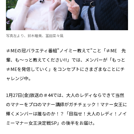
写真左より、鈴木瞳美、冨田菜々風
≠MEの冠バラエティ番組"ノイミー教えて"こと「≠ME 先
輩、も～っと教えてください!!」では、メンバーが「もっと
≠MEを発信していく」をコンセプトにさまざまなことにチ
ャレンジ中。
1月27日(金)放送の＃44では、大人のレディならできて当然
のマナーをプロのマナー講師がガチチェック！マナー女王に
輝くメンバーは誰なのか！？「目指せ！大人のレディ！ノイ
ミーマナー女王決定戦SP」の後半をお届け。