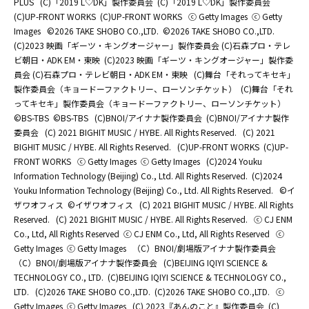
PLUS
(C)「2019 L♡DK」製作委員会
(C)「2019 L♡DK」製作委員会
(C)UP-FRONT WORKS
(C)UP-FRONT WORKS
ⓒ Getty Images
ⓒ Getty
Images
©2026 TAKE SHOBO CO.,LTD.
©2026 TAKE SHOBO CO.,LTD.
(C)2023 映画「ギーツ・キングオージャー」製作委員会 (C)石森プロ・テレ
ビ朝日・ADK EM・東映
(C)2023 映画「ギーツ・キングオージャー」製作委
員会 (C)石森プロ・テレビ朝日・ADK EM・東映
(C)舞台「それってキセキ」
製作委員会（キョードーファクトリー、ローソンチケット）
(C)舞台「それ
ってキセキ」製作委員会（キョードーファクトリー、ローソンチケット）
©BS-TBS
©BS-TBS
(C)BNOI/アイナナ製作委員会
(C)BNOI/アイナナ製作
委員会
(C) 2021 BIGHIT MUSIC / HYBE. All Rights Reserved.
(C) 2021
BIGHIT MUSIC / HYBE. All Rights Reserved.
(C)UP-FRONT WORKS
(C)UP-
FRONT WORKS
ⓒ Getty Images
ⓒ Getty Images
(C)2024 Youku
Information Technology (Beijing) Co., Ltd. All Rights Reserved.
(C)2024
Youku Information Technology (Beijing) Co., Ltd. All Rights Reserved.
©イ
ザワオフィス
©イザワオフィス
(C) 2021 BIGHIT MUSIC / HYBE. All Rights
Reserved.
(C) 2021 BIGHIT MUSIC / HYBE. All Rights Reserved.
ⓒ CJ ENM
Co., Ltd, All Rights Reserved
ⓒ CJ ENM Co., Ltd, All Rights Reserved
ⓒ
Getty Images
ⓒ Getty Images
（C）BNOI/劇場版アイナナ製作委員会
（C）BNOI/劇場版アイナナ製作委員会
(C)BEIJING IQIYI SCIENCE &
TECHNOLOGY CO., LTD.
(C)BEIJING IQIYI SCIENCE & TECHNOLOGY CO.,
LTD.
(C)2026 TAKE SHOBO CO.,LTD.
(C)2026 TAKE SHOBO CO.,LTD.
ⓒ
Getty Images
ⓒ Getty Images
(C) 2023『あんのこと』製作委員会
(C)