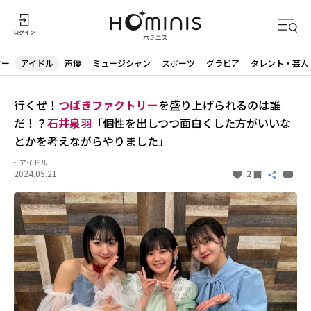
ター
アイドル
声優
ミュージシャン
スポーツ
グラビア
タレント・芸人
行くぜ！
つばきファクトリー
を盛り上げられるのは誰
だ！？
石井泉羽
「個性を出しつつ面白くした方がいいな
とかを考えながらやりました」
アイドル
2024.05.21
2