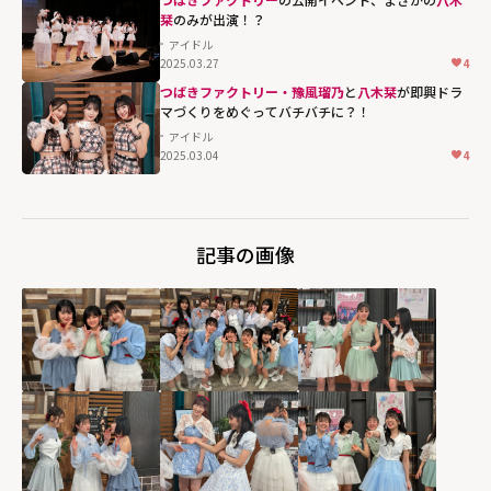
れから""
栞
のみが出演！？
width="304"
アイドル
2025.03.27
4
height="203"
つばきファクトリー・豫風瑠乃
と
八木栞
が即興ドラ
loading="lazy"
マづくりをめぐってバチバチに？！
fetchpriority="h
アイドル
igh">
2025.03.04
4
記事の画像