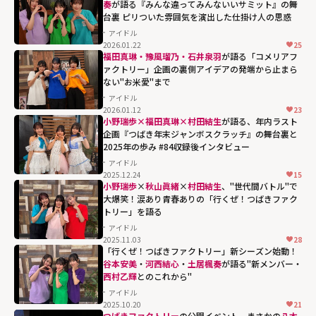
奏
が語る『みんな違ってみんないいサミット』の舞
台裏 ピリついた雰囲気を演出した仕掛け人の思惑
アイドル
2026.01.22
25
福田真琳・豫風瑠乃・石井泉羽
が語る「コメリアフ
ァクトリー」企画の裏側――アイデアの発端から止まら
ない"お米愛"まで
アイドル
2026.01.12
23
小野瑞歩×福田真琳×村田結生
が語る、年内ラスト
企画『つばき年末ジャンボスクラッチ』の舞台裏と
2025年の歩み #84収録後インタビュー
アイドル
2025.12.24
15
小野瑞歩
×
秋山眞緒
×
村田結生
、"世代間バトル"で
大爆笑！涙あり青春ありの「行くぜ！つばきファク
トリー」を語る
アイドル
2025.11.03
28
「行くぜ！つばきファクトリー」新シーズン始動！
谷本安美
・
河西結心
・
土居楓奏
が語る"新メンバー・
西村乙輝
とのこれから"
アイドル
2025.10.20
21
西村乙輝とのこ
つばきファクトリー
の公開イベント、まさかの
八木