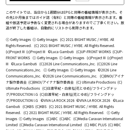
このサイトでは、当日から1週間分はEPGと同等の番組情報が表示され、そ
の先1か月後まではガイド誌（有料）と同等の番組情報が表示されます。番
組や放送予定は予告なく変更される場合がありますのでご了承ください。放
送が終了した番組は、自動的にリストから削除されます。
ⓒ Getty Images
ⓒ Getty Images
(C) 2021 BIGHIT MUSIC / HYBE. All
Rights Reserved.
(C) 2021 BIGHIT MUSIC / HYBE. All Rights Reserved.
(c)Project III
(c)Project III
©Luca Gambuti
(C)UP-FRONT WORKS
(C)UP-
FRONT WORKS
ⓒ Getty Images
ⓒ Getty Images
(c)Project III
(c)Project
III
©Luca Gambuti
(C)2026 Line Communications.,Inc.
(C)2026 Line
Communications.,Inc.
ⓒ Getty Images
ⓒ Getty Images
©2026 Line
Communications.,Inc.
©2026 Line Communications.,Inc.
(C)BNOI/アイナ
ナ製作委員会
(C)BNOI/アイナナ製作委員会
(C) Ultimate Productions
(C)
Ultimate Productions
(C)日渡早紀・白泉社(花とゆめ)/フライングドッ
グ/PRODUCTION I.G
(C)日渡早紀・白泉社(花とゆめ)/フライングドッ
グ/PRODUCTION I.G
©️VIVA LA ROCK 2026
©️VIVA LA ROCK 2026
©Luca
Gambuti
(C)KBS
(C)KBS
(C) 2021 BIGHIT MUSIC / HYBE. All Rights
Reserved.
(C) 2021 BIGHIT MUSIC / HYBE. All Rights Reserved.
ⓒ Getty
Images
ⓒ Getty Images
(C)ABC
(C)ABC
(C)Media Caravan International
Limited
(C)Media Caravan International Limited
(C) MBC PLUS
(C) MBC