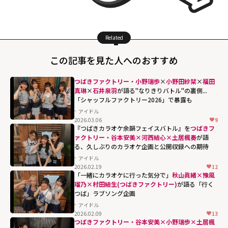
Related
この記事を見た人へのおすすめ
つばきファクトリー・小野瑞歩
×
小野田紗栞
×
福田
真琳
×
石井泉羽
が語る"なりきりバトル"の裏側...
「シャッフルファクトリー2026」で暴露も
アイドル
2026.03.06
9
『つばきカラオケ余韻フェイスバトル』を
つばきフ
ァクトリー・谷本安美×河西結心×土居楓奏
が語
る、久しぶりのカラオケ企画と公開収録への期待
アイドル
2026.02.19
12
「一緒にカラオケに行った気分で」
秋山眞緒×豫風
瑠乃×村田結生(つばきファクトリー)
が語る「行く
つば」ラブソング企画
アイドル
2026.02.09
13
つばきファクトリー・谷本安美×小野瑞歩×土居楓