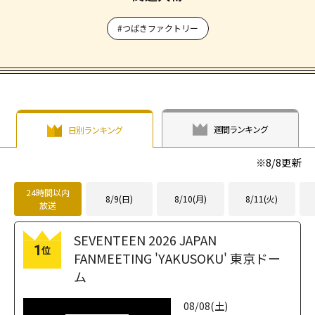
#つばきファクトリー
週間ランキング
日別ランキング
※
8/8
更新
24時間以内
8/9(日)
8/10(月)
8/11(火)
放送
SEVENTEEN 2026 JAPAN
1
位
FANMEETING 'YAKUSOKU' 東京ドー
ム
08/08(土)