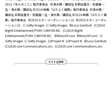
2023『あんのこと』製作委員会
©清水茜／講談社 ©原田重光・初嘉屋一
生・清水茜／講談社 ©2024 映画「はたらく細胞」製作委員会
©清水茜／
講談社 ©原田重光・初嘉屋一生・清水茜／講談社 ©2024 映画「はたらく細
胞」製作委員会
©2025スターコーポレーション21
©2025スターコーポレ
ーション21
ⓒ Getty Images
ⓒ Getty Images
©Luca Gambuti
(C)2016
BigHit Entertainment/PONY CANYON INC.
(C)2016 BigHit
Entertainment/PONY CANYON INC.
©MotoGP.com
©MotoGP.com
ⓒ
Getty Images
ⓒ Getty Images
(c)Project III
(c)Project III
©Luca Gambuti
(C)2026 Line Communications.,Inc.
(C)2026 Line Communications.,Inc.
おすすめ情報