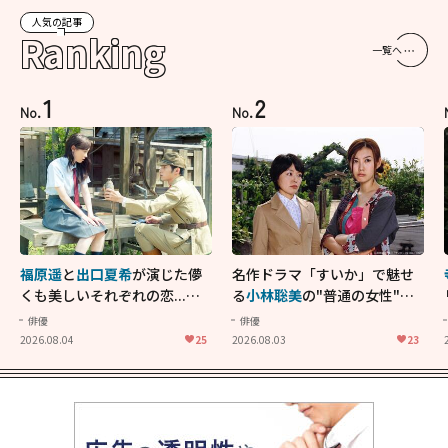
人気の記事
Ranking
一覧へ
1
2
No.
No.
福原遥
と
出口夏希
が演じた儚
名作ドラマ「すいか」で魅せ
くも美しいそれぞれの恋...生
る
小林聡美
の"普通の女性"が
きることの尊さを教えてくれ
大人に刺さる...映画「かもめ
俳優
俳優
た映画「あの花が咲く丘で、
食堂」にも通じる静かな芝居
2026.08.04
25
2026.08.03
23
君とまた出会えたら。」