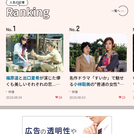
人気の記事
Ranking
一覧へ
1
2
No.
No.
福原遥
と
出口夏希
が演じた儚
名作ドラマ「すいか」で魅せ
くも美しいそれぞれの恋...生
る
小林聡美
の"普通の女性"が
きることの尊さを教えてくれ
大人に刺さる...映画「かもめ
俳優
俳優
た映画「あの花が咲く丘で、
食堂」にも通じる静かな芝居
2026.08.04
29
2026.08.03
23
君とまた出会えたら。」