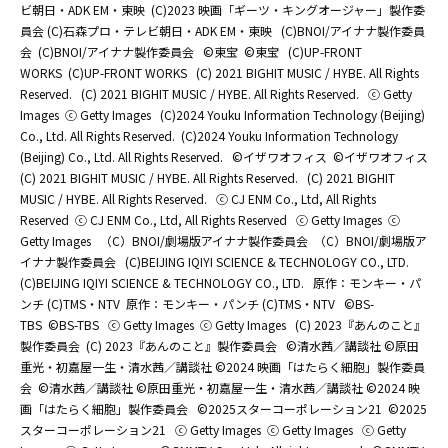
ビ朝日・ADK EM・東映
(C)2023 映画「ギーツ・キングオージャー」製作委
員会 (C)石森プロ・テレビ朝日・ADK EM・東映
(C)BNOI/アイナナ製作委員
会
(C)BNOI/アイナナ製作委員会
©東宝
©東宝
(C)UP-FRONT
WORKS
(C)UP-FRONT WORKS
(C) 2021 BIGHIT MUSIC / HYBE. All Rights
Reserved.
(C) 2021 BIGHIT MUSIC / HYBE. All Rights Reserved.
ⓒ Getty
Images
ⓒ Getty Images
(C)2024 Youku Information Technology (Beijing)
Co., Ltd. All Rights Reserved.
(C)2024 Youku Information Technology
(Beijing) Co., Ltd. All Rights Reserved.
©イザワオフィス
©イザワオフィス
(C) 2021 BIGHIT MUSIC / HYBE. All Rights Reserved.
(C) 2021 BIGHIT
MUSIC / HYBE. All Rights Reserved.
ⓒ CJ ENM Co., Ltd, All Rights
Reserved
ⓒ CJ ENM Co., Ltd, All Rights Reserved
ⓒ Getty Images
ⓒ
Getty Images
（C）BNOI/劇場版アイナナ製作委員会
（C）BNOI/劇場版ア
イナナ製作委員会
(C)BEIJING IQIYI SCIENCE & TECHNOLOGY CO., LTD.
(C)BEIJING IQIYI SCIENCE & TECHNOLOGY CO., LTD.
原作：モンキー・パ
ンチ (C)TMS・NTV
原作：モンキー・パンチ (C)TMS・NTV
©BS-
TBS
©BS-TBS
ⓒ Getty Images
ⓒ Getty Images
(C) 2023『あんのこと』
製作委員会
(C) 2023『あんのこと』製作委員会
©清水茜／講談社 ©原田
重光・初嘉屋一生・清水茜／講談社 ©2024 映画「はたらく細胞」製作委員
会
©清水茜／講談社 ©原田重光・初嘉屋一生・清水茜／講談社 ©2024 映
画「はたらく細胞」製作委員会
©2025スターコーポレーション21
©2025
スターコーポレーション21
ⓒ Getty Images
ⓒ Getty Images
ⓒ Getty