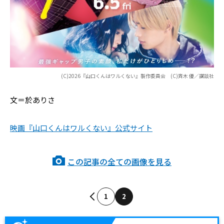
(C)2026『山口くんはワルくない』製作委員会 (C)斉木 優／講談社
文＝於ありさ
映画『山口くんはワルくない』公式サイト
この記事の全ての画像を見る
1
2