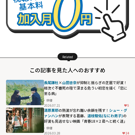
Related
この記事を見た人へのおすすめ
長尾謙杜
×
山田杏奈
が抑制と揺らぎの芝居で好演！
相次ぐ不審死の陰で深まる危うい初恋を描く「恋に
至る病」
俳優
2026.07.21
5
清原果耶
の熱演が忘れ難い余韻を残す！
シュー・グ
ァンハン
が表現する葛藤、
道枝駿佑(なにわ男子)
の
好演も見逃せない映画「青春18×2 君へと続く道」
俳優
2026.03.28
24