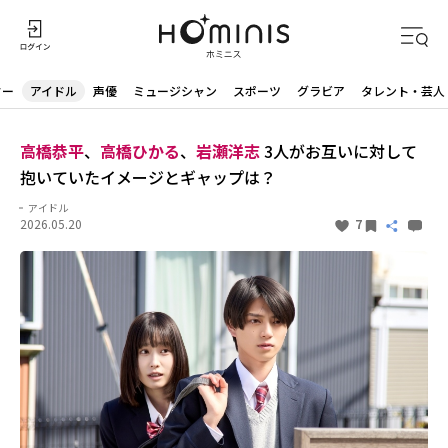
ター
アイドル
声優
ミュージシャン
スポーツ
グラビア
タレント・芸人
高橋恭平
、
高橋ひかる
、
岩瀬洋志
3人がお互いに対して
抱いていたイメージとギャップは？
アイドル
2026.05.20
7