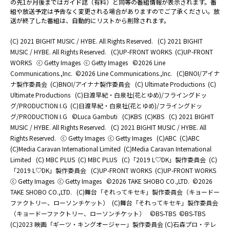
の先1か月後まではガイド誌（有料）と同等の番組情報が表示されます。番
組や放送予定は予告なく変更される場合がありますのでご了承ください。放
送が終了した番組は、自動的にリストから削除されます。
(C) 2021 BIGHIT MUSIC / HYBE. All Rights Reserved.
(C) 2021 BIGHIT
MUSIC / HYBE. All Rights Reserved.
(C)UP-FRONT WORKS
(C)UP-FRONT
WORKS
ⓒ Getty Images
ⓒ Getty Images
©2026 Line
Communications.,Inc.
©2026 Line Communications.,Inc.
(C)BNOI/アイナ
ナ製作委員会
(C)BNOI/アイナナ製作委員会
(C) Ultimate Productions
(C)
Ultimate Productions
(C)日渡早紀・白泉社(花とゆめ)/フライングドッ
グ/PRODUCTION I.G
(C)日渡早紀・白泉社(花とゆめ)/フライングドッ
グ/PRODUCTION I.G
©Luca Gambuti
(C)KBS
(C)KBS
(C) 2021 BIGHIT
MUSIC / HYBE. All Rights Reserved.
(C) 2021 BIGHIT MUSIC / HYBE. All
Rights Reserved.
ⓒ Getty Images
ⓒ Getty Images
(C)ABC
(C)ABC
(C)Media Caravan International Limited
(C)Media Caravan International
Limited
(C) MBC PLUS
(C) MBC PLUS
(C)「2019 L♡DK」製作委員会
(C)
「2019 L♡DK」製作委員会
(C)UP-FRONT WORKS
(C)UP-FRONT WORKS
ⓒ Getty Images
ⓒ Getty Images
©2026 TAKE SHOBO CO.,LTD.
©2026
TAKE SHOBO CO.,LTD.
(C)舞台「それってキセキ」製作委員会（キョードー
ファクトリー、ローソンチケット）
(C)舞台「それってキセキ」製作委員会
（キョードーファクトリー、ローソンチケット）
©BS-TBS
©BS-TBS
(C)2023 映画「ギーツ・キングオージャー」製作委員会 (C)石森プロ・テレ