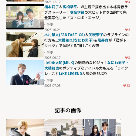
2025.12.12
3
福本莉子
＆
高橋恭平
、W主演で描き出す本格青春ラ
ブストーリー！
咲坂伊緒
の大ヒット作を2部作で完
全実写化した「ストロボ・エッジ」
俳優
2025.10.24
2
木村慧人(FANTASTICS)
＆
矢吹奈子
のラブラインの
行方も...
大橋和也(なにわ男子)
＆
畑芽育
が「君がト
クベツ」で体現する"推し"との恋
俳優
2025.09.17
3
山中柔太朗(M!LK)
の魅惑的なビジュ！
なにわ男子・
大橋和也
のポジティブなアイドル力も光る「ライク
レ」こと
LiKE LEGEND
人気の過熱ぶり
俳優
2025.07.05
23
記事の画像