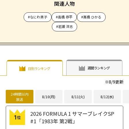
関連人物
#なにわ男子
#高橋 恭平
#髙橋 ひかる
#岩瀬 洋志
週間ランキング
日別ランキング
※
8/9
更新
24時間以内
8/10(月)
8/11(火)
8/12(水)
放送
2026 FORMULA 1 サマーブレイクSP
1
位
#1「1983年 第2戦」