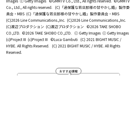
Images
ⓒ Getty Images
©GMMTV Co., Ltd., All rights reserved.
©GMMTV
Co., Ltd., All rights reserved.
(C)「過保護な若旦那様の甘やかし婚」製作委
員会・MBS
(C)「過保護な若旦那様の甘やかし婚」製作委員会・MBS
(C)2026 Line Communications.,Inc.
(C)2026 Line Communications.,Inc.
(C)渡辺プロダクション
(C)渡辺プロダクション
©2026 TAKE SHOBO
CO.,LTD.
©2026 TAKE SHOBO CO.,LTD.
ⓒ Getty Images
ⓒ Getty Images
(c)Project III
(c)Project III
©Luca Gambuti
(C) 2021 BIGHIT MUSIC /
HYBE. All Rights Reserved.
(C) 2021 BIGHIT MUSIC / HYBE. All Rights
Reserved.
おすすめ情報