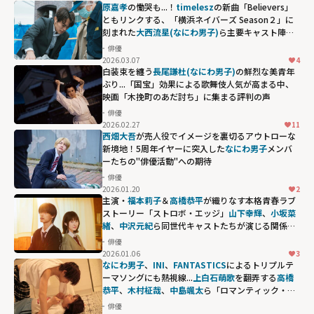
原嘉孝
の慟哭も...！
timelesz
の新曲「Believers」
ともリンクする、「横浜ネイバーズ Season２」に
刻まれた
大西流星(なにわ男子)
ら主要キャスト陣の
圧倒的な熱量
俳優
2026.03.07
4
白装束を纏う
長尾謙杜(なにわ男子)
の鮮烈な美青年
ぶり...「国宝」効果による歌舞伎人気が高まる中、
映画「木挽町のあだ討ち」に集まる評判の声
俳優
2026.02.27
11
西畑大吾
が売人役でイメージを裏切るアウトローな
新境地！5周年イヤーに突入した
なにわ男子
メンバ
ーたちの"俳優活動"への期待
俳優
2026.01.20
2
主演・
福本莉子
＆
高橋恭平
が織りなす本格青春ラブ
ストーリー「ストロボ・エッジ」
山下幸輝
、
小坂菜
緒
、
中沢元紀
ら同世代キャストたちが演じる関係性
の変化にも注目！
俳優
2026.01.06
3
なにわ男子
、
INI
、
FANTASTICS
によるトリプルテ
ーマソングにも熱視線...
上白石萌歌
を翻弄する
高橋
恭平
、
木村柾哉
、
中島颯太
ら「ロマンティック・キ
ラー」に参戦する豪華すぎる面々
俳優