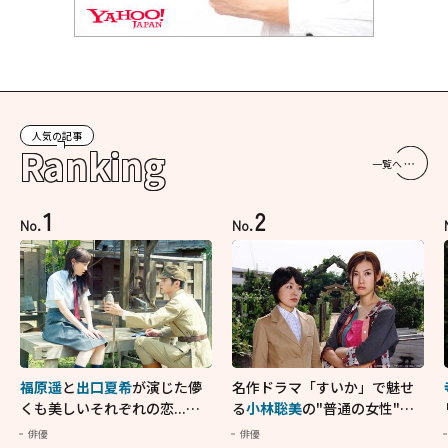
人気の記事
Ranking
一覧へ
1
2
No.
No.
福原遥
と
出口夏希
が演じた儚
名作ドラマ「すいか」で魅せ
くも美しいそれぞれの恋...生
る
小林聡美
の"普通の女性"が
きることの尊さを教えてくれ
大人に刺さる...映画「かもめ
俳優
俳優