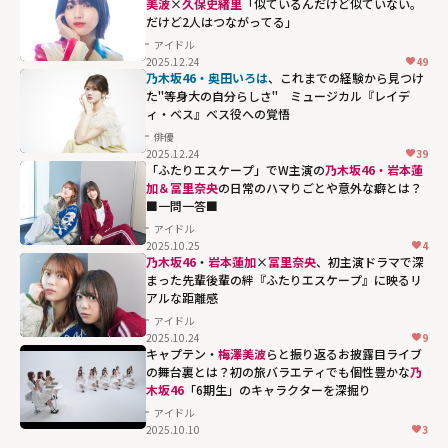
美波
×
久保史緒里
「似ているんだけど似ていない。
だけど2人はつながってる」
アイドル
2025.12.24
49
梅澤美波×
久保
乃木坂46・奥田いろは
、これまでの経験から見つけ
史緒里
「似てい
た"等身大の自分らしさ" ミュージカル『レイデ
ィ・ベス』ベス役への覚悟
るんだけど似て
俳優
いない。だけど2
2025.12.24
39
人はつながって
「ふたりエスケープ」でW主演の
乃木坂46・岩本蓮
加＆冨里奈央
の日常のハマりごとや意外な癖とは？
る」"
■一問一答■
width="304"
アイドル
height="203"
2025.10.25
4
loading="lazy"
乃木坂46
・
岩本蓮加
×
冨里奈央
、初主演ドラマで深
まった先輩後輩の絆『ふたりエスケープ』に映るリ
fetchpriority="h
アルな距離感
igh">
アイドル
2025.10.24
9
キャプテン・
梅澤美波
らと振り返るお披露目ライブ
の舞台裏とは？初の旅バラエティでも個性豊かな
乃
木坂46
「6期生」のキャラクターを深掘り
アイドル
2025.10.10
3