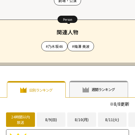
劇場・公演
Person
関連人物
#乃木坂46
#梅澤 美波
週間ランキング
日別ランキング
※
8/8
更新
24時間以内
8/9(日)
8/10(月)
8/11(火)
放送