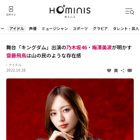
ター
アイドル
声優
ミュージシャン
スポーツ
グラビア
タレント・芸人
舞台「キングダム」出演の
乃木坂46・梅澤美波
が明かす
齋藤飛鳥
は山の民のような存在感
アイドル
2022.10.28