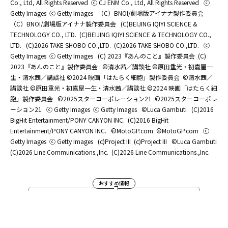
Co., Ltd, All Rights Reserved
ⓒ CJ ENM Co., Ltd, All Rights Reserved
ⓒ
Getty Images
ⓒ Getty Images
（C）BNOI/劇場版アイナナ製作委員会
（C）BNOI/劇場版アイナナ製作委員会
(C)BEIJING IQIYI SCIENCE &
TECHNOLOGY CO., LTD.
(C)BEIJING IQIYI SCIENCE & TECHNOLOGY CO.,
LTD.
(C)2026 TAKE SHOBO CO.,LTD.
(C)2026 TAKE SHOBO CO.,LTD.
ⓒ
Getty Images
ⓒ Getty Images
(C) 2023『あんのこと』製作委員会
(C)
2023『あんのこと』製作委員会
©清水茜／講談社 ©原田重光・初嘉屋一
生・清水茜／講談社 ©2024 映画「はたらく細胞」製作委員会
©清水茜／
講談社 ©原田重光・初嘉屋一生・清水茜／講談社 ©2024 映画「はたらく細
胞」製作委員会
©2025スターコーポレーション21
©2025スターコーポレ
ーション21
ⓒ Getty Images
ⓒ Getty Images
©Luca Gambuti
(C)2016
BigHit Entertainment/PONY CANYON INC.
(C)2016 BigHit
Entertainment/PONY CANYON INC.
©MotoGP.com
©MotoGP.com
ⓒ
Getty Images
ⓒ Getty Images
(c)Project III
(c)Project III
©Luca Gambuti
(C)2026 Line Communications.,Inc.
(C)2026 Line Communications.,Inc.
おすすめ情報