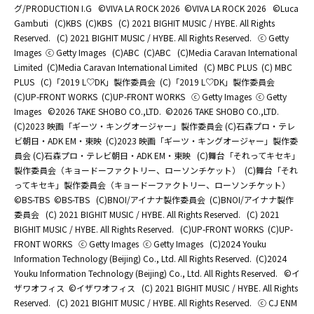
グ/PRODUCTION I.G
©️VIVA LA ROCK 2026
©️VIVA LA ROCK 2026
©Luca
Gambuti
(C)KBS
(C)KBS
(C) 2021 BIGHIT MUSIC / HYBE. All Rights
Reserved.
(C) 2021 BIGHIT MUSIC / HYBE. All Rights Reserved.
ⓒ Getty
Images
ⓒ Getty Images
(C)ABC
(C)ABC
(C)Media Caravan International
Limited
(C)Media Caravan International Limited
(C) MBC PLUS
(C) MBC
PLUS
(C)「2019 L♡DK」製作委員会
(C)「2019 L♡DK」製作委員会
(C)UP-FRONT WORKS
(C)UP-FRONT WORKS
ⓒ Getty Images
ⓒ Getty
Images
©2026 TAKE SHOBO CO.,LTD.
©2026 TAKE SHOBO CO.,LTD.
(C)2023 映画「ギーツ・キングオージャー」製作委員会 (C)石森プロ・テレ
ビ朝日・ADK EM・東映
(C)2023 映画「ギーツ・キングオージャー」製作委
員会 (C)石森プロ・テレビ朝日・ADK EM・東映
(C)舞台「それってキセキ」
製作委員会（キョードーファクトリー、ローソンチケット）
(C)舞台「それ
ってキセキ」製作委員会（キョードーファクトリー、ローソンチケット）
©BS-TBS
©BS-TBS
(C)BNOI/アイナナ製作委員会
(C)BNOI/アイナナ製作
委員会
(C) 2021 BIGHIT MUSIC / HYBE. All Rights Reserved.
(C) 2021
BIGHIT MUSIC / HYBE. All Rights Reserved.
(C)UP-FRONT WORKS
(C)UP-
FRONT WORKS
ⓒ Getty Images
ⓒ Getty Images
(C)2024 Youku
Information Technology (Beijing) Co., Ltd. All Rights Reserved.
(C)2024
Youku Information Technology (Beijing) Co., Ltd. All Rights Reserved.
©イ
ザワオフィス
©イザワオフィス
(C) 2021 BIGHIT MUSIC / HYBE. All Rights
Reserved.
(C) 2021 BIGHIT MUSIC / HYBE. All Rights Reserved.
ⓒ CJ ENM