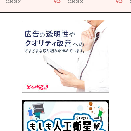
た映画「あの花が咲く丘で、
食堂」にも通じる静かな芝居
2026.08.04
25
2026.08.03
23
君とまた出会えたら。」