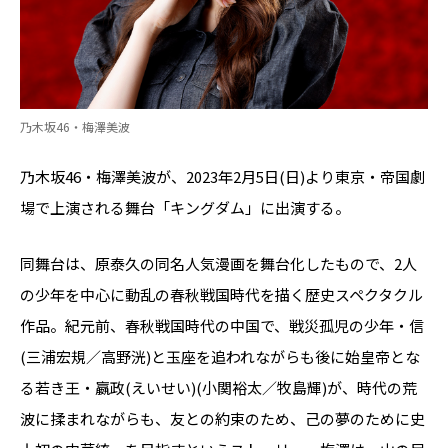
乃木坂46・梅澤美波
乃木坂46・梅澤美波が、2023年2月5日(日)より東京・帝国劇
場で上演される舞台「キングダム」に出演する。
同舞台は、原泰久の同名人気漫画を舞台化したもので、2人
の少年を中心に動乱の春秋戦国時代を描く歴史スペクタクル
作品。紀元前、春秋戦国時代の中国で、戦災孤児の少年・信
(三浦宏規／高野洸)と玉座を追われながらも後に始皇帝とな
る若き王・嬴政(えいせい)(小関裕太／牧島輝)が、時代の荒
波に揉まれながらも、友との約束のため、己の夢のために史