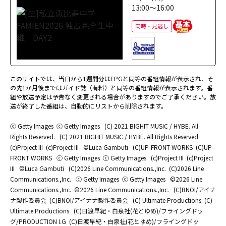
13:00～16:00
同時・見逃し
このサイトでは、当日から1週間分はEPGと同等の番組情報が表示され、そ
の先1か月後まではガイド誌（有料）と同等の番組情報が表示されます。番
組や放送予定は予告なく変更される場合がありますのでご了承ください。放
送が終了した番組は、自動的にリストから削除されます。
ⓒ Getty Images
ⓒ Getty Images
(C) 2021 BIGHIT MUSIC / HYBE. All
Rights Reserved.
(C) 2021 BIGHIT MUSIC / HYBE. All Rights Reserved.
(c)Project III
(c)Project III
©Luca Gambuti
(C)UP-FRONT WORKS
(C)UP-
FRONT WORKS
ⓒ Getty Images
ⓒ Getty Images
(c)Project III
(c)Project
III
©Luca Gambuti
(C)2026 Line Communications.,Inc.
(C)2026 Line
Communications.,Inc.
ⓒ Getty Images
ⓒ Getty Images
©2026 Line
Communications.,Inc.
©2026 Line Communications.,Inc.
(C)BNOI/アイナ
ナ製作委員会
(C)BNOI/アイナナ製作委員会
(C) Ultimate Productions
(C)
Ultimate Productions
(C)日渡早紀・白泉社(花とゆめ)/フライングドッ
グ/PRODUCTION I.G
(C)日渡早紀・白泉社(花とゆめ)/フライングドッ