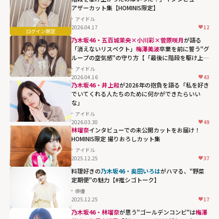
アザーカット集【HOMINIS限定】
アイドル
2026.04.17
12
乃木坂46・五百城茉央×小川彩×菅原咲月
が語る
「消えないリスペクト」
梅澤美波
卒業を前に誓う"グ
ループの空気感"の守り方【「最後に階段を駆け上が
ったのはいつだ？」インタビュー】
アイドル
2026.04.16
43
乃木坂46・井上和
が2026年の抱負を語る「私を好き
でいてくれる人たちのために何かができたらいい
な」
アイドル
2026.03.30
49
林瑠奈
インタビューでの未公開カットをお届け！
HOMINIS限定 撮りおろしカット集
アイドル
2025.12.25
37
料理好きの
乃木坂46・奥田いろは
がハマる、"野菜
定期便"の魅力【#推シゴトーク】
俳優
2025.12.25
17
乃木坂46・林瑠奈
が思う"ゴールデンコンビ"は
梅澤