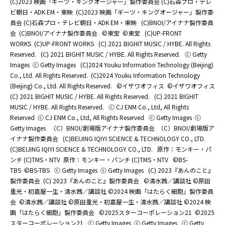
(C)2023 映画「ギーツ・キングオージャー」製作委員会 (C)石森プロ・テレ
ビ朝日・ADK EM・東映
(C)2023 映画「ギーツ・キングオージャー」製作委
員会 (C)石森プロ・テレビ朝日・ADK EM・東映
(C)BNOI/アイナナ製作委員
会
(C)BNOI/アイナナ製作委員会
©東宝
©東宝
(C)UP-FRONT
WORKS
(C)UP-FRONT WORKS
(C) 2021 BIGHIT MUSIC / HYBE. All Rights
Reserved.
(C) 2021 BIGHIT MUSIC / HYBE. All Rights Reserved.
ⓒ Getty
Images
ⓒ Getty Images
(C)2024 Youku Information Technology (Beijing)
Co., Ltd. All Rights Reserved.
(C)2024 Youku Information Technology
(Beijing) Co., Ltd. All Rights Reserved.
©イザワオフィス
©イザワオフィス
(C) 2021 BIGHIT MUSIC / HYBE. All Rights Reserved.
(C) 2021 BIGHIT
MUSIC / HYBE. All Rights Reserved.
ⓒ CJ ENM Co., Ltd, All Rights
Reserved
ⓒ CJ ENM Co., Ltd, All Rights Reserved
ⓒ Getty Images
ⓒ
Getty Images
（C）BNOI/劇場版アイナナ製作委員会
（C）BNOI/劇場版ア
イナナ製作委員会
(C)BEIJING IQIYI SCIENCE & TECHNOLOGY CO., LTD.
(C)BEIJING IQIYI SCIENCE & TECHNOLOGY CO., LTD.
原作：モンキー・パ
ンチ (C)TMS・NTV
原作：モンキー・パンチ (C)TMS・NTV
©BS-
TBS
©BS-TBS
ⓒ Getty Images
ⓒ Getty Images
(C) 2023『あんのこと』
製作委員会
(C) 2023『あんのこと』製作委員会
©清水茜／講談社 ©原田
重光・初嘉屋一生・清水茜／講談社 ©2024 映画「はたらく細胞」製作委員
会
©清水茜／講談社 ©原田重光・初嘉屋一生・清水茜／講談社 ©2024 映
画「はたらく細胞」製作委員会
©2025スターコーポレーション21
©2025
スターコーポレーション21
ⓒ Getty Images
ⓒ Getty Images
ⓒ Getty