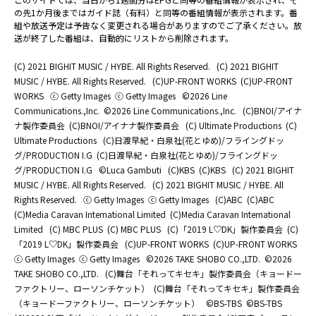
の先1か月後まではガイド誌（有料）と同等の番組情報が表示されます。番
組や放送予定は予告なく変更される場合がありますのでご了承ください。放
送が終了した番組は、自動的にリストから削除されます。
(C) 2021 BIGHIT MUSIC / HYBE. All Rights Reserved.
(C) 2021 BIGHIT
MUSIC / HYBE. All Rights Reserved.
(C)UP-FRONT WORKS
(C)UP-FRONT
WORKS
ⓒ Getty Images
ⓒ Getty Images
©2026 Line
Communications.,Inc.
©2026 Line Communications.,Inc.
(C)BNOI/アイナ
ナ製作委員会
(C)BNOI/アイナナ製作委員会
(C) Ultimate Productions
(C)
Ultimate Productions
(C)日渡早紀・白泉社(花とゆめ)/フライングドッ
グ/PRODUCTION I.G
(C)日渡早紀・白泉社(花とゆめ)/フライングドッ
グ/PRODUCTION I.G
©Luca Gambuti
(C)KBS
(C)KBS
(C) 2021 BIGHIT
MUSIC / HYBE. All Rights Reserved.
(C) 2021 BIGHIT MUSIC / HYBE. All
Rights Reserved.
ⓒ Getty Images
ⓒ Getty Images
(C)ABC
(C)ABC
(C)Media Caravan International Limited
(C)Media Caravan International
Limited
(C) MBC PLUS
(C) MBC PLUS
(C)「2019 L♡DK」製作委員会
(C)
「2019 L♡DK」製作委員会
(C)UP-FRONT WORKS
(C)UP-FRONT WORKS
ⓒ Getty Images
ⓒ Getty Images
©2026 TAKE SHOBO CO.,LTD.
©2026
TAKE SHOBO CO.,LTD.
(C)舞台「それってキセキ」製作委員会（キョードー
ファクトリー、ローソンチケット）
(C)舞台「それってキセキ」製作委員会
（キョードーファクトリー、ローソンチケット）
©BS-TBS
©BS-TBS