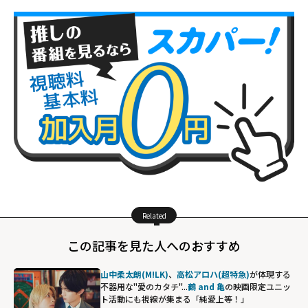
Related
この記事を見た人へのおすすめ
山中柔太朗(M!LK)
、
高松アロハ(超特急)
が体現する
不器用な"愛のカタチ"...
鶴 and 亀
の映画限定ユニッ
ト活動にも視線が集まる「純愛上等！」