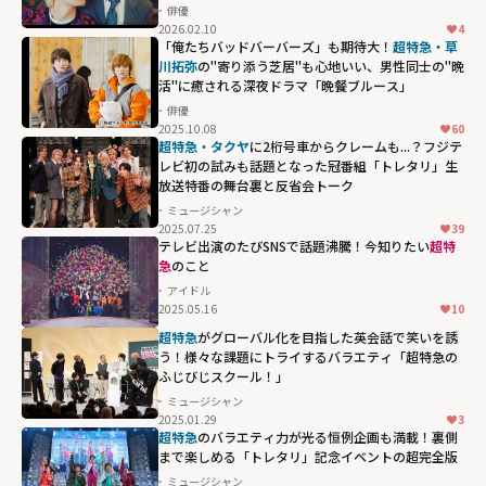
俳優
2026.02.10
4
鶴 and 亀の映画
「俺たちバッドバーバーズ」も期待大！
超特急・草
限定ユニット活
川拓弥
の"寄り添う芝居"も心地いい、男性同士の"晩
活"に癒される深夜ドラマ「晩餐ブルース」
動にも視線が集
俳優
まる「純愛上
2025.10.08
60
等！」"
超特急・タクヤ
に2桁号車からクレームも...？フジテ
レビ初の試みも話題となった冠番組「トレタリ」生
width="304"
放送特番の舞台裏と反省会トーク
height="203"
ミュージシャン
loading="lazy"
2025.07.25
39
fetchpriority="h
テレビ出演のたびSNSで話題沸騰！今知りたい
超特
急
のこと
igh">
アイドル
2025.05.16
10
超特急
がグローバル化を目指した英会話で笑いを誘
う！様々な課題にトライするバラエティ「超特急の
ふじびじスクール！」
ミュージシャン
2025.01.29
3
超特急
のバラエティ力が光る恒例企画も満載！裏側
まで楽しめる「トレタリ」記念イベントの超完全版
ミュージシャン