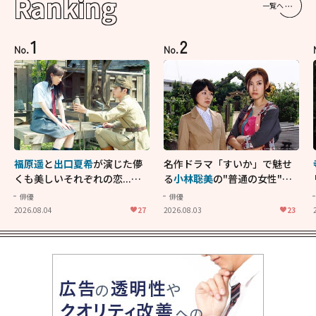
Ranking
一覧へ
1
2
No.
No.
福原遥
と
出口夏希
が演じた儚
名作ドラマ「すいか」で魅せ
くも美しいそれぞれの恋...生
る
小林聡美
の"普通の女性"が
きることの尊さを教えてくれ
大人に刺さる...映画「かもめ
俳優
俳優
た映画「あの花が咲く丘で、
食堂」にも通じる静かな芝居
2026.08.04
27
2026.08.03
23
君とまた出会えたら。」