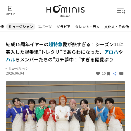
声優
ミュージシャン
スポーツ
グラビア
タレント・芸人
文化人・その他
結成15周年イヤーの
超特急
愛が熱すぎる！シーズン11に
突入した冠番組"トレタリ"であらわになった、
アロハ
や
ハル
らメンバーたちの"ガチ夢中！"すぎる偏愛ぶり
ミュージシャン
2026.06.04
15