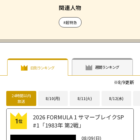
関連人物
#超特急
週間ランキング
日別ランキング
※
8/9
更新
24時間以内
8/10(月)
8/11(火)
8/12(水)
放送
2026 FORMULA 1 サマーブレイクSP
1
位
#1「1983年 第2戦」
08/09(日)