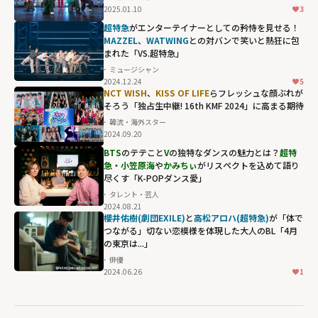
2025.01.10
3
超特急
がエンターテイナーとしての矜恃を見せる！
MAZZEL
、
WATWING
との対バンで笑いと熱狂に包
まれた「VS.超特急」
ミュージシャン
2024.12.24
5
NCT WISH
、
KISS OF LIFE
らフレッシュな顔ぶれが
そろう「独占生中継! 16th KMF 2024」に高まる期待
韓流・海外スター
2024.09.20
BTS
のテテこと
V
の独特なダンスの魅力とは？
超特
急・小笠原海
や
かみちぃ
がリスペクトを込めて語り
尽くす「K-POPダンス愛」
タレント・芸人
2024.08.21
櫻井佑樹(劇団EXILE)
と
高松アロハ(超特急)
が「体で
つながる」切ない恋模様を体現した大人のBL「4月
の東京は...」
俳優
2024.06.26
1