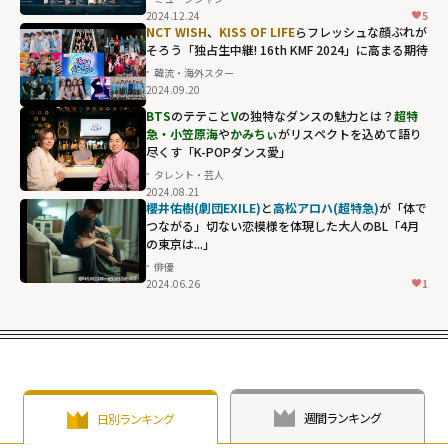
2024.12.24
5
NCT WISH
、
KISS OF LIFE
らフレッシュな顔ぶれが
そろう「独占生中継! 16th KMF 2024」に高まる期待
韓流・海外スター
2024.09.20
BTS
のテテこと
V
の独特なダンスの魅力とは？
超特
急・小笠原海
や
かみちぃ
がリスペクトを込めて語り
尽くす「K-POPダンス愛」
タレント・芸人
2024.08.21
櫻井佑樹(劇団EXILE)
と
高松アロハ(超特急)
が「体で
つながる」切ない恋模様を体現した大人のBL「4月
の東京は...」
俳優
2024.06.26
1
週間ランキング
日別ランキング