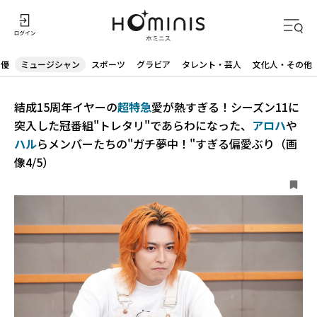
声優
ミュージシャン
スポーツ
グラビア
タレント・芸人
文化人・その他
結成15周年イヤーの
超特急
愛が熱すぎる！シーズン11に
突入した冠番組"トレタリ"であらわになった、
アロハ
や
ハル
らメンバーたちの"ガチ夢中！"すぎる偏愛ぶり（画
像4/5）