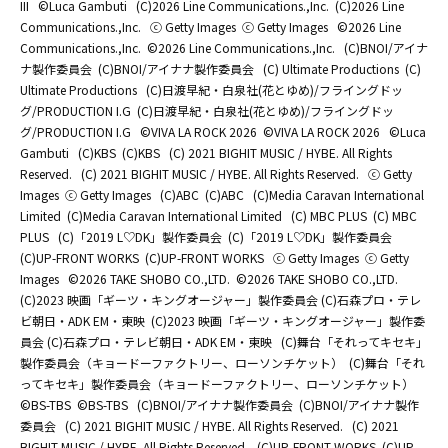
III
©Luca Gambuti
(C)2026 Line Communications.,Inc.
(C)2026 Line
Communications.,Inc.
ⓒ Getty Images
ⓒ Getty Images
©2026 Line
Communications.,Inc.
©2026 Line Communications.,Inc.
(C)BNOI/アイナ
ナ製作委員会
(C)BNOI/アイナナ製作委員会
(C) Ultimate Productions
(C)
Ultimate Productions
(C)日渡早紀・白泉社(花とゆめ)/フライングドッ
グ/PRODUCTION I.G
(C)日渡早紀・白泉社(花とゆめ)/フライングドッ
グ/PRODUCTION I.G
©️VIVA LA ROCK 2026
©️VIVA LA ROCK 2026
©Luca
Gambuti
(C)KBS
(C)KBS
(C) 2021 BIGHIT MUSIC / HYBE. All Rights
Reserved.
(C) 2021 BIGHIT MUSIC / HYBE. All Rights Reserved.
ⓒ Getty
Images
ⓒ Getty Images
(C)ABC
(C)ABC
(C)Media Caravan International
Limited
(C)Media Caravan International Limited
(C) MBC PLUS
(C) MBC
PLUS
(C)「2019 L♡DK」製作委員会
(C)「2019 L♡DK」製作委員会
(C)UP-FRONT WORKS
(C)UP-FRONT WORKS
ⓒ Getty Images
ⓒ Getty
Images
©2026 TAKE SHOBO CO.,LTD.
©2026 TAKE SHOBO CO.,LTD.
(C)2023 映画「ギーツ・キングオージャー」製作委員会 (C)石森プロ・テレ
ビ朝日・ADK EM・東映
(C)2023 映画「ギーツ・キングオージャー」製作委
員会 (C)石森プロ・テレビ朝日・ADK EM・東映
(C)舞台「それってキセキ」
製作委員会（キョードーファクトリー、ローソンチケット）
(C)舞台「それ
ってキセキ」製作委員会（キョードーファクトリー、ローソンチケット）
©BS-TBS
©BS-TBS
(C)BNOI/アイナナ製作委員会
(C)BNOI/アイナナ製作
委員会
(C) 2021 BIGHIT MUSIC / HYBE. All Rights Reserved.
(C) 2021
BIGHIT MUSIC / HYBE. All Rights Reserved.
(C)UP-FRONT WORKS
(C)UP-