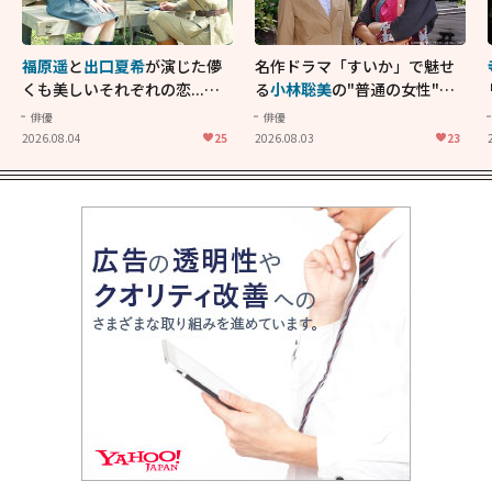
福原遥
と
出口夏希
が演じた儚
名作ドラマ「すいか」で魅せ
くも美しいそれぞれの恋...生
る
小林聡美
の"普通の女性"が
きることの尊さを教えてくれ
大人に刺さる...映画「かもめ
俳優
俳優
た映画「あの花が咲く丘で、
食堂」にも通じる静かな芝居
2026.08.04
25
2026.08.03
23
君とまた出会えたら。」