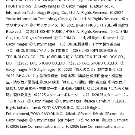
FRONT WORKS
ⓒ Getty Images
ⓒ Getty Images
(C)2024 Youku
Information Technology (Beijing) Co., Ltd. All Rights Reserved.
(C)2024
Youku Information Technology (Beijing) Co., Ltd. All Rights Reserved.
©イ
ザワオフィス
©イザワオフィス
(C) 2021 BIGHIT MUSIC / HYBE. All Rights
Reserved.
(C) 2021 BIGHIT MUSIC / HYBE. All Rights Reserved.
ⓒ CJ ENM
Co., Ltd, All Rights Reserved
ⓒ CJ ENM Co., Ltd, All Rights Reserved
ⓒ
Getty Images
ⓒ Getty Images
（C）BNOI/劇場版アイナナ製作委員会
（C）BNOI/劇場版アイナナ製作委員会
(C)BEIJING IQIYI SCIENCE &
TECHNOLOGY CO., LTD.
(C)BEIJING IQIYI SCIENCE & TECHNOLOGY CO.,
LTD.
(C)2026 TAKE SHOBO CO.,LTD.
(C)2026 TAKE SHOBO CO.,LTD.
ⓒ
Getty Images
ⓒ Getty Images
(C) 2023『あんのこと』製作委員会
(C)
2023『あんのこと』製作委員会
©清水茜／講談社 ©原田重光・初嘉屋一
生・清水茜／講談社 ©2024 映画「はたらく細胞」製作委員会
©清水茜／
講談社 ©原田重光・初嘉屋一生・清水茜／講談社 ©2024 映画「はたらく細
胞」製作委員会
©2025スターコーポレーション21
©2025スターコーポレ
ーション21
ⓒ Getty Images
ⓒ Getty Images
©Luca Gambuti
(C)2016
BigHit Entertainment/PONY CANYON INC.
(C)2016 BigHit
Entertainment/PONY CANYON INC.
©MotoGP.com
©MotoGP.com
ⓒ
Getty Images
ⓒ Getty Images
(c)Project III
(c)Project III
©Luca Gambuti
(C)2026 Line Communications.,Inc.
(C)2026 Line Communications.,Inc.