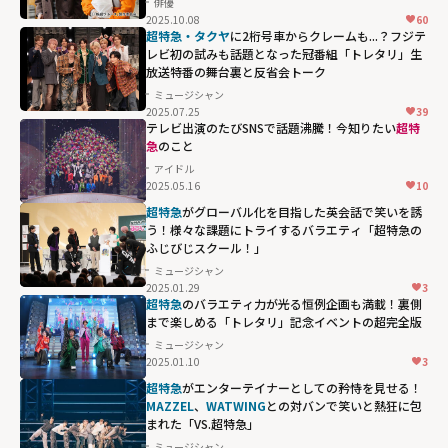
俳優
まる「純愛上
2025.10.08
60
等！」"
超特急・タクヤ
に2桁号車からクレームも...？フジテ
レビ初の試みも話題となった冠番組「トレタリ」生
width="304"
放送特番の舞台裏と反省会トーク
height="203"
ミュージシャン
loading="lazy"
2025.07.25
39
fetchpriority="h
テレビ出演のたびSNSで話題沸騰！今知りたい
超特
急
のこと
igh">
アイドル
2025.05.16
10
超特急
がグローバル化を目指した英会話で笑いを誘
う！様々な課題にトライするバラエティ「超特急の
ふじびじスクール！」
ミュージシャン
2025.01.29
3
超特急
のバラエティ力が光る恒例企画も満載！裏側
まで楽しめる「トレタリ」記念イベントの超完全版
ミュージシャン
2025.01.10
3
超特急
がエンターテイナーとしての矜恃を見せる！
MAZZEL
、
WATWING
との対バンで笑いと熱狂に包
まれた「VS.超特急」
ミュージシャン