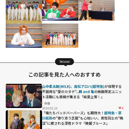
Related
この記事を見た人へのおすすめ
山中柔太朗(M!LK)
、
高松アロハ(超特急)
が体現する
不器用な"愛のカタチ"...
鶴 and 亀
の映画限定ユニッ
ト活動にも視線が集まる「純愛上等！」
俳優
2026.02.10
4
鶴 and 亀の映画
「俺たちバッドバーバーズ」も期待大！
超特急・草
限定ユニット活
川拓弥
の"寄り添う芝居"も心地いい、男性同士の"晩
活"に癒される深夜ドラマ「晩餐ブルース」
動にも視線が集