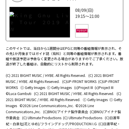
08/09(日)
19:15～21:00
このサイトでは、当日から1週間分はEPGと同等の番組情報が表示され、そ
の先1か月後まではガイド誌（有料）と同等の番組情報が表示されます。番
組や放送予定は予告なく変更される場合がありますのでご了承ください。放
送が終了した番組は、自動的にリストから削除されます。
(C) 2021 BIGHIT MUSIC / HYBE. All Rights Reserved.
(C) 2021 BIGHIT
MUSIC / HYBE. All Rights Reserved.
(C)UP-FRONT WORKS
(C)UP-FRONT
WORKS
ⓒ Getty Images
ⓒ Getty Images
(c)Project III
(c)Project III
©Luca Gambuti
(C) 2021 BIGHIT MUSIC / HYBE. All Rights Reserved.
(C)
2021 BIGHIT MUSIC / HYBE. All Rights Reserved.
ⓒ Getty Images
ⓒ Getty
Images
©2026 Line Communications.,Inc.
©2026 Line
Communications.,Inc.
(C)BNOI/アイナナ製作委員会
(C)BNOI/アイナナ製
作委員会
(C) Ultimate Productions
(C) Ultimate Productions
(C)日渡早
紀・白泉社(花とゆめ)/フライングドッグ/PRODUCTION I.G
(C)日渡早紀・