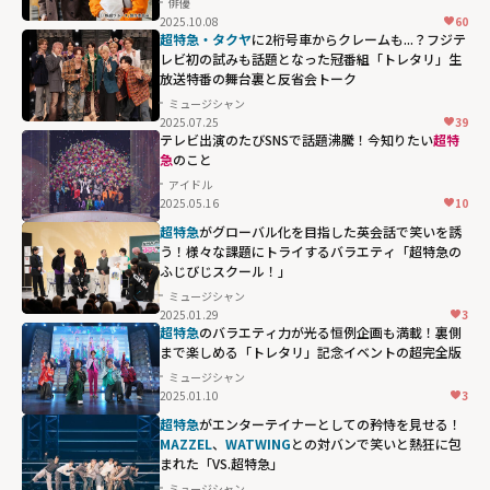
俳優
まる「純愛上
2025.10.08
60
等！」"
超特急・タクヤ
に2桁号車からクレームも...？フジテ
レビ初の試みも話題となった冠番組「トレタリ」生
width="304"
放送特番の舞台裏と反省会トーク
height="203"
ミュージシャン
loading="lazy"
2025.07.25
39
fetchpriority="h
テレビ出演のたびSNSで話題沸騰！今知りたい
超特
急
のこと
igh">
アイドル
2025.05.16
10
超特急
がグローバル化を目指した英会話で笑いを誘
う！様々な課題にトライするバラエティ「超特急の
ふじびじスクール！」
ミュージシャン
2025.01.29
3
超特急
のバラエティ力が光る恒例企画も満載！裏側
まで楽しめる「トレタリ」記念イベントの超完全版
ミュージシャン
2025.01.10
3
超特急
がエンターテイナーとしての矜恃を見せる！
MAZZEL
、
WATWING
との対バンで笑いと熱狂に包
まれた「VS.超特急」
ミュージシャン