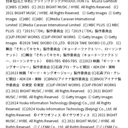
白泉社(花とゆめ)/フライングドッグ/PRODUCTION I.G
©Luca Gambuti
(C)KBS
(C)KBS
(C) 2021 BIGHIT MUSIC / HYBE. All Rights Reserved.
(C)
2021 BIGHIT MUSIC / HYBE. All Rights Reserved.
ⓒ Getty Images
ⓒ Getty
Images
(C)ABC
(C)ABC
(C)Media Caravan International
Limited
(C)Media Caravan International Limited
(C) MBC PLUS
(C) MBC
PLUS
(C)「2019 L♡DK」製作委員会
(C)「2019 L♡DK」製作委員会
(C)UP-FRONT WORKS
(C)UP-FRONT WORKS
ⓒ Getty Images
ⓒ Getty
Images
©2026 TAKE SHOBO CO.,LTD.
©2026 TAKE SHOBO CO.,LTD.
(C)
舞台「それってキセキ」製作委員会（キョードーファクトリー、ローソンチ
ケット）
(C)舞台「それってキセキ」製作委員会（キョードーファクトリ
ー、ローソンチケット）
©BS-TBS
©BS-TBS
(C)2023 映画「ギーツ・キ
ングオージャー」製作委員会 (C)石森プロ・テレビ朝日・ADK EM・東映
(C)2023 映画「ギーツ・キングオージャー」製作委員会 (C)石森プロ・テレ
ビ朝日・ADK EM・東映
(C)BNOI/アイナナ製作委員会
(C)BNOI/アイナナ製
作委員会
©東宝
©東宝
(C)UP-FRONT WORKS
(C)UP-FRONT WORKS
(C) 2021 BIGHIT MUSIC / HYBE. All Rights Reserved.
(C) 2021 BIGHIT
MUSIC / HYBE. All Rights Reserved.
ⓒ Getty Images
ⓒ Getty Images
(C)2024 Youku Information Technology (Beijing) Co., Ltd. All Rights
Reserved.
(C)2024 Youku Information Technology (Beijing) Co., Ltd. All
Rights Reserved.
©イザワオフィス
©イザワオフィス
(C) 2021 BIGHIT
MUSIC / HYBE. All Rights Reserved.
(C) 2021 BIGHIT MUSIC / HYBE. All
Rights Reserved.
ⓒ CJ ENM Co., Ltd, All Rights Reserved
ⓒ CJ ENM Co.,