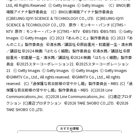
Ltd, All Rights Reserved
ⓒ Getty Images
ⓒ Getty Images
（C）BNOI/劇
場版アイナナ製作委員会
（C）BNOI/劇場版アイナナ製作委員会
(C)BEIJING IQIYI SCIENCE & TECHNOLOGY CO., LTD.
(C)BEIJING IQIYI
SCIENCE & TECHNOLOGY CO., LTD.
原作：モンキー・パンチ (C)TMS・
NTV
原作：モンキー・パンチ (C)TMS・NTV
©BS-TBS
©BS-TBS
ⓒ Getty
Images
ⓒ Getty Images
(C) 2023『あんのこと』製作委員会
(C) 2023『あ
んのこと』製作委員会
©清水茜／講談社 ©原田重光・初嘉屋一生・清水茜
／講談社 ©2024 映画「はたらく細胞」製作委員会
©清水茜／講談社 ©原
田重光・初嘉屋一生・清水茜／講談社 ©2024 映画「はたらく細胞」製作委
員会
©2025スターコーポレーション21
©2025スターコーポレーション
21
ⓒ Getty Images
ⓒ Getty Images
ⓒ Getty Images
ⓒ Getty Images
©GMMTV Co., Ltd., All rights reserved.
©GMMTV Co., Ltd., All rights
reserved.
(C)「過保護な若旦那様の甘やかし婚」製作委員会・MBS
(C)「過
保護な若旦那様の甘やかし婚」製作委員会・MBS
(C)2026 Line
Communications.,Inc.
(C)2026 Line Communications.,Inc.
(C)渡辺プロダ
クション
(C)渡辺プロダクション
©2026 TAKE SHOBO CO.,LTD.
©2026
TAKE SHOBO CO.,LTD.
おすすめ情報