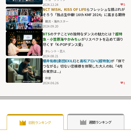
2024.12.24
5
NCT WISH
、
KISS OF LIFE
らフレッシュな顔ぶれが
そろう「独占生中継! 16th KMF 2024」に高まる期待
韓流・海外スター
2024.09.20
BTS
のテテこと
V
の独特なダンスの魅力とは？
超特
急・小笠原海
や
かみちぃ
がリスペクトを込めて語り
尽くす「K-POPダンス愛」
タレント・芸人
2024.08.21
櫻井佑樹(劇団EXILE)
と
高松アロハ(超特急)
が「体で
つながる」切ない恋模様を体現した大人のBL「4月
の東京は...」
俳優
2024.06.26
1
週間ランキング
日別ランキング