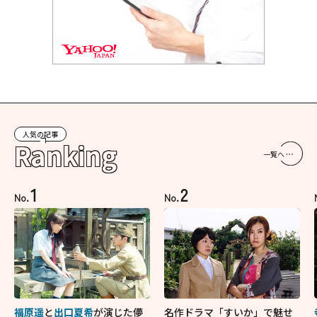
人気の記事
Ranking
一覧へ
1
2
No.
No.
福原遥
と
出口夏希
が演じた儚
名作ドラマ「すいか」で魅せ