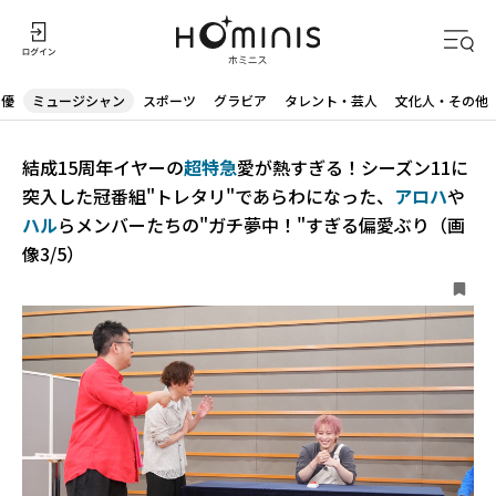
声優
ミュージシャン
スポーツ
グラビア
タレント・芸人
文化人・その他
結成15周年イヤーの
超特急
愛が熱すぎる！シーズン11に
突入した冠番組"トレタリ"であらわになった、
アロハ
や
ハル
らメンバーたちの"ガチ夢中！"すぎる偏愛ぶり（画
像3/5）