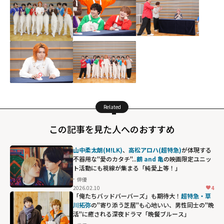
Related
この記事を見た人へのおすすめ
山中柔太朗(M!LK)
、
高松アロハ(超特急)
が体現する
不器用な"愛のカタチ"...
鶴 and 亀
の映画限定ユニッ
ト活動にも視線が集まる「純愛上等！」
俳優
2026.02.10
4
鶴 and 亀の映画
「俺たちバッドバーバーズ」も期待大！
超特急・草
限定ユニット活
川拓弥
の"寄り添う芝居"も心地いい、男性同士の"晩
活"に癒される深夜ドラマ「晩餐ブルース」
動にも視線が集