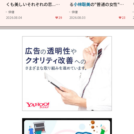
くも美しいそれぞれの恋...生
る
小林聡美
の"普通の女性"が
きることの尊さを教えてくれ
大人に刺さる...映画「かもめ
俳優
俳優
た映画「あの花が咲く丘で、
食堂」にも通じる静かな芝居
2026.08.04
29
2026.08.03
23
君とまた出会えたら。」