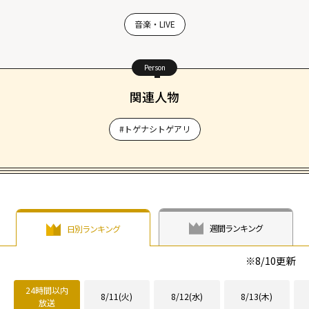
音楽・LIVE
Person
関連人物
#トゲナシトゲアリ
週間ランキング
日別ランキング
※
8/10
更新
24時間以内
8/11(火)
8/12(水)
8/13(木)
放送