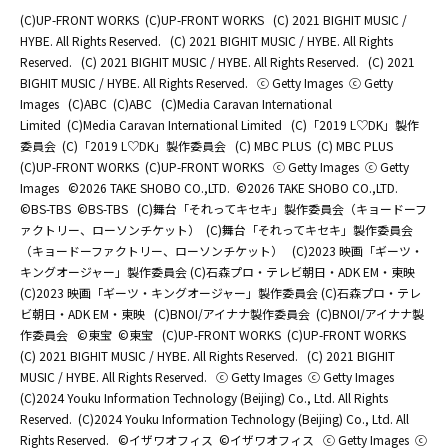
(C)UP-FRONT WORKS
(C)UP-FRONT WORKS
(C) 2021 BIGHIT MUSIC /
HYBE. All Rights Reserved.
(C) 2021 BIGHIT MUSIC / HYBE. All Rights
Reserved.
(C) 2021 BIGHIT MUSIC / HYBE. All Rights Reserved.
(C) 2021
BIGHIT MUSIC / HYBE. All Rights Reserved.
ⓒ Getty Images
ⓒ Getty
Images
(C)ABC
(C)ABC
(C)Media Caravan International
Limited
(C)Media Caravan International Limited
(C)「2019 L♡DK」製作
委員会
(C)「2019 L♡DK」製作委員会
(C) MBC PLUS
(C) MBC PLUS
(C)UP-FRONT WORKS
(C)UP-FRONT WORKS
ⓒ Getty Images
ⓒ Getty
Images
©2026 TAKE SHOBO CO.,LTD.
©2026 TAKE SHOBO CO.,LTD.
©BS-TBS
©BS-TBS
(C)舞台「それってキセキ」製作委員会（キョードーフ
ァクトリー、ローソンチケット）
(C)舞台「それってキセキ」製作委員会
（キョードーファクトリー、ローソンチケット）
(C)2023 映画「ギーツ・
キングオージャー」製作委員会 (C)石森プロ・テレビ朝日・ADK EM・東映
(C)2023 映画「ギーツ・キングオージャー」製作委員会 (C)石森プロ・テレ
ビ朝日・ADK EM・東映
(C)BNOI/アイナナ製作委員会
(C)BNOI/アイナナ製
作委員会
©東宝
©東宝
(C)UP-FRONT WORKS
(C)UP-FRONT WORKS
(C) 2021 BIGHIT MUSIC / HYBE. All Rights Reserved.
(C) 2021 BIGHIT
MUSIC / HYBE. All Rights Reserved.
ⓒ Getty Images
ⓒ Getty Images
(C)2024 Youku Information Technology (Beijing) Co., Ltd. All Rights
Reserved.
(C)2024 Youku Information Technology (Beijing) Co., Ltd. All
Rights Reserved.
©イザワオフィス
©イザワオフィス
ⓒ Getty Images
ⓒ