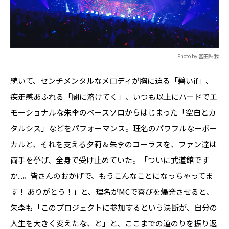
Photo by 冨田味我
続いて、センチメンタルなメロディが胸に迫る「碧いif」、
疾走感あふれる「闇に溶けてく」、いつも以上にハードでエ
モーショナルな朱李のベースソロからはじまった「空白とカ
タルシス」などをパフォーマンス。理名のパワフルなーボー
カルと、それを支える夕莉＆朱李のコーラスを、ファン達は
両手を挙げ、全身で受け止めていた。「ついに武道館です
か...。皆さんのおかげで、もうこんなことになっちゃってま
す！ ありがとう！」と、理名がMCで喜びを爆発させると、
朱李も「このプロジェクトに参加するという決断が、自分の
人生を大きく変えたな、と」と、ここまでの道のりを振り返