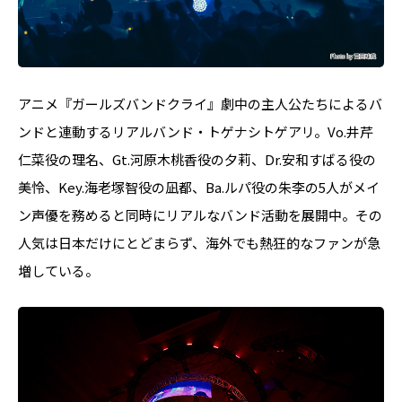
アニメ『ガールズバンドクライ』劇中の主人公たちによるバ
ンドと連動するリアルバンド・トゲナシトゲアリ。Vo.井芹
仁菜役の理名、Gt.河原木桃香役の夕莉、Dr.安和すばる役の
美怜、Key.海老塚智役の凪都、Ba.ルパ役の朱李の5人がメイ
ン声優を務めると同時にリアルなバンド活動を展開中。その
人気は日本だけにとどまらず、海外でも熱狂的なファンが急
増している。