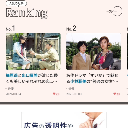
人気の記事
Ranking
一覧へ
1
2
No.
No.
福原遥
と
出口夏希
が演じた儚
名作ドラマ「すいか」で魅せ
くも美しいそれぞれの恋...生
る
小林聡美
の"普通の女性"が
きることの尊さを教えてくれ
大人に刺さる...映画「かもめ
俳優
俳優
た映画「あの花が咲く丘で、
食堂」にも通じる静かな芝居
2026.08.04
29
2026.08.03
23
君とまた出会えたら。」