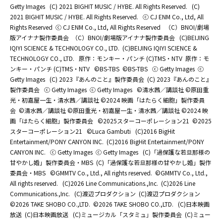
Getty Images
(C) 2021 BIGHIT MUSIC / HYBE. All Rights Reserved.
(C)
2021 BIGHIT MUSIC / HYBE. All Rights Reserved.
ⓒ CJ ENM Co., Ltd, All
Rights Reserved
ⓒ CJ ENM Co., Ltd, All Rights Reserved
（C）BNOI/劇場
版アイナナ製作委員会
（C）BNOI/劇場版アイナナ製作委員会
(C)BEIJING
IQIYI SCIENCE & TECHNOLOGY CO., LTD.
(C)BEIJING IQIYI SCIENCE &
TECHNOLOGY CO., LTD.
原作：モンキー・パンチ (C)TMS・NTV
原作：モ
ンキー・パンチ (C)TMS・NTV
©BS-TBS
©BS-TBS
ⓒ Getty Images
ⓒ
Getty Images
(C) 2023『あんのこと』製作委員会
(C) 2023『あんのこと』
製作委員会
ⓒ Getty Images
ⓒ Getty Images
©清水茜／講談社 ©原田重
光・初嘉屋一生・清水茜／講談社 ©2024 映画「はたらく細胞」製作委員
会
©清水茜／講談社 ©原田重光・初嘉屋一生・清水茜／講談社 ©2024 映
画「はたらく細胞」製作委員会
©2025スターコーポレーション21
©2025
スターコーポレーション21
©Luca Gambuti
(C)2016 BigHit
Entertainment/PONY CANYON INC.
(C)2016 BigHit Entertainment/PONY
CANYON INC.
ⓒ Getty Images
ⓒ Getty Images
(C)「過保護な若旦那様の
甘やかし婚」製作委員会・MBS
(C)「過保護な若旦那様の甘やかし婚」製作
委員会・MBS
©GMMTV Co., Ltd., All rights reserved.
©GMMTV Co., Ltd.,
All rights reserved.
(C)2026 Line Communications.,Inc.
(C)2026 Line
Communications.,Inc.
(C)渡辺プロダクション
(C)渡辺プロダクション
©2026 TAKE SHOBO CO.,LTD.
©2026 TAKE SHOBO CO.,LTD.
(C)日本映画
放送
(C)日本映画放送
(C)ミュージカル「スタミュ」製作委員会
(C)ミュー