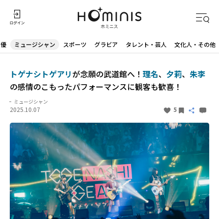
声優
ミュージシャン
スポーツ
グラビア
タレント・芸人
文化人・その他
トゲナシトゲアリ
が念願の武道館へ！
理名
、
夕莉
、
朱李
の感情のこもったパフォーマンスに観客も歓喜！
ミュージシャン
2025.10.07
5