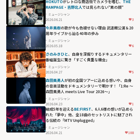
HOKUTO
がレトロな商店街でカメラを嗜む、
THE
RAMPAGE・吉野北人
では見られない"素の顔"
ミュージシャン
2026.06.21
3
今井美樹
の歌が今も色褪せない理由 武道館公演＆20
周年ライブから辿る40年の歩み
ミュージシャン
2026.05.18
6
さのみきひと
、自身を深掘りするドキュメンタリー
番組誕生に驚き「すごく貴重な機会」
ミュージシャン
2026.04.27
5
森田美勇人
が初の全国ツアーに込める想いや、自身
の音楽活動をドキュメンタリーで明かす！「1:Re ～
森田美勇人 meets Live Tour 2026～」
ミュージシャン
2026.04.23
1
結成5年を迎える
BE:FIRST
、6人6様の想いが込めら
れた「夢中」他、全18曲のセットリストに魅了され
る伝統の「MTV Unplugged」
ミュージシャン
2026.04.21
108