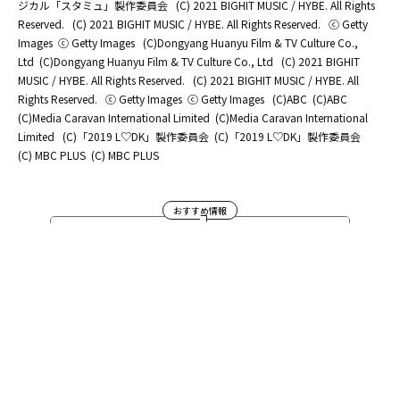
ジカル「スタミュ」製作委員会
(C) 2021 BIGHIT MUSIC / HYBE. All Rights
Reserved.
(C) 2021 BIGHIT MUSIC / HYBE. All Rights Reserved.
ⓒ Getty
Images
ⓒ Getty Images
(C)Dongyang Huanyu Film & TV Culture Co.,
Ltd
(C)Dongyang Huanyu Film & TV Culture Co., Ltd
(C) 2021 BIGHIT
MUSIC / HYBE. All Rights Reserved.
(C) 2021 BIGHIT MUSIC / HYBE. All
Rights Reserved.
ⓒ Getty Images
ⓒ Getty Images
(C)ABC
(C)ABC
(C)Media Caravan International Limited
(C)Media Caravan International
Limited
(C)「2019 L♡DK」製作委員会
(C)「2019 L♡DK」製作委員会
(C) MBC PLUS
(C) MBC PLUS
おすすめ情報