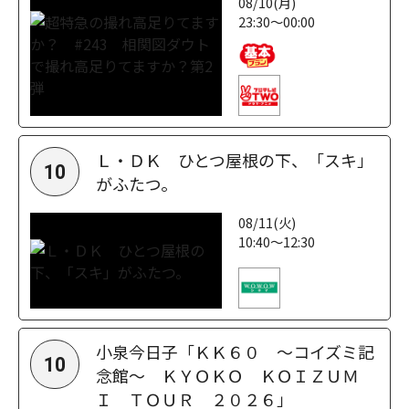
08/10(月)
23:30～00:00
Ｌ・ＤＫ ひとつ屋根の下、「スキ」
10
がふたつ。
08/11(火)
10:40～12:30
小泉今日子「ＫＫ６０ ～コイズミ記
10
念館～ ＫＹＯＫＯ ＫＯＩＺＵＭ
Ｉ ＴＯＵＲ ２０２６」