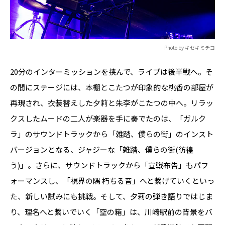
Photo by キセキミチコ
20分のインターミッションを挟んで、ライブは後半戦へ。そ
の間にステージには、本棚とこたつが印象的な桃香の部屋が
再現され、衣装替えした夕莉と朱李がこたつの中へ。リラッ
クスしたムードの二人が楽器を手に奏でたのは、「ガルク
ラ」のサウンドトラックから「雑踏、僕らの街」のインスト
バージョンとなる、ジャジーな「雑踏、僕らの街(彷徨
う)」。さらに、サウンドトラックから「宣戦布告」もパフ
ォーマンスし、「視界の隅 朽ちる音」へと繋げていくといっ
た、新しい試みにも挑戦。そして、夕莉の弾き語りではじま
り、理名へと繋いでいく「空の箱」は、川崎駅前の背景をバ