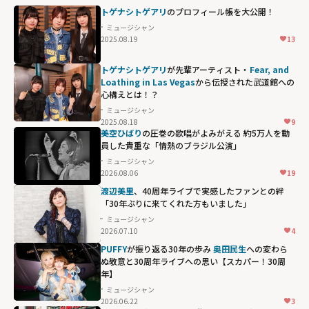
トゲナシトゲアリ
のプロフィール帳を大公開！
ミュージシャン
2025.08.19
13
トゲナシトゲアリ
が先輩アーティスト・
Fear, and
Loathing in Las Vegas
から伝授された武道館への
心構えとは！？
ミュージシャン
2025.08.18
9
美空ひばり
の圧巻の歌唱がよみがえる 約5万人を動
員した貴重な「情熱のブラジル公演」
ミュージシャン
2026.08.06
19
渡辺美里
、40周年ライブで実感したファンとの絆
「30年ぶりに来てくれた方もいました」
ミュージシャン
2026.07.10
4
PUFFY
が振り返る30年の歩み
奥田民生
への変わら
ぬ敬意と30周年ライブへの思い【スカパー！30周
年】
ミュージシャン
2026.06.22
3