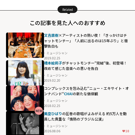
Related
この記事を見た人へのおすすめ
又吉直樹
×アーティストの熱い夜！「きっかけはチ
ャットモンチー」「人前に出るのは15年ぶり」と衝
撃告白も
ミュージシャン
2019.02.25
橋本絵莉子
がチャットモンチー"完結"後、初登場！
改めて感じた音楽への思いを告白
ミュージシャン
2019.02.20
コンプレックスを包み込む"ニュー・エキサイト・オ
ンナバンド"
CHAI
の新たな価値観
ミュージシャン
2018.02.25
NEW
CHAIの新たな価
美空ひばり
の圧巻の歌唱がよみがえる 約5万人を動
員した貴重な「情熱のブラジル公演」
値観"
ミュージシャン
width="304"
2026.08.06
10