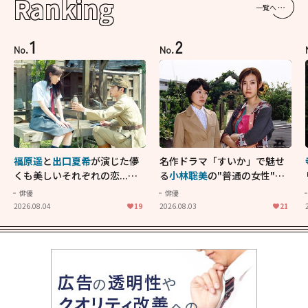
Ranking
一覧へ
1
2
No.
No.
福原遥
と
出口夏希
が演じた儚
名作ドラマ「すいか」で魅せ
くも美しいそれぞれの恋...生
る
小林聡美
の"普通の女性"が
きることの尊さを教えてくれ
大人に刺さる...映画「かもめ
俳優
俳優
た映画「あの花が咲く丘で、
食堂」にも通じる静かな芝居
2026.08.04
19
2026.08.03
21
君とまた出会えたら。」