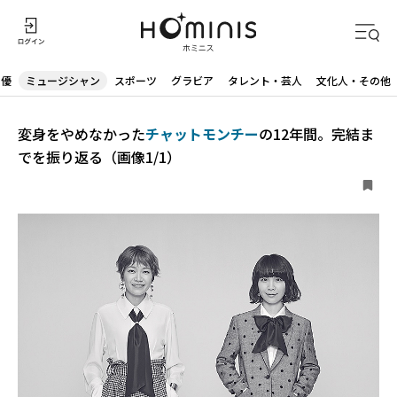
声優
ミュージシャン
スポーツ
グラビア
タレント・芸人
文化人・その他
変身をやめなかった
チャットモンチー
の12年間。完結ま
でを振り返る（画像1/1）