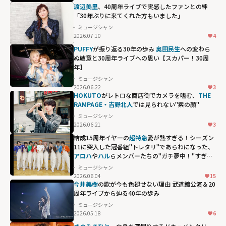
height="203"
渡辺美里
、40周年ライブで実感したファンとの絆
loading="lazy"
「30年ぶりに来てくれた方もいました」
fetchpriority="h
ミュージシャン
2026.07.10
4
igh">
PUFFY
が振り返る30年の歩み
奥田民生
への変わら
ぬ敬意と30周年ライブへの思い【スカパー！30周
年】
ミュージシャン
2026.06.22
3
HOKUTO
がレトロな商店街でカメラを嗜む、
THE
RAMPAGE・吉野北人
では見られない"素の顔"
ミュージシャン
2026.06.21
3
結成15周年イヤーの
超特急
愛が熱すぎる！シーズン
11に突入した冠番組"トレタリ"であらわになった、
アロハ
や
ハル
らメンバーたちの"ガチ夢中！"すぎる
偏愛ぶり
ミュージシャン
2026.06.04
15
アロハや
ハル
ら
今井美樹
の歌が今も色褪せない理由 武道館公演＆20
メンバーたち
周年ライブから辿る40年の歩み
の"ガチ夢
ミュージシャン
2026.05.18
6
中！"すぎる偏愛