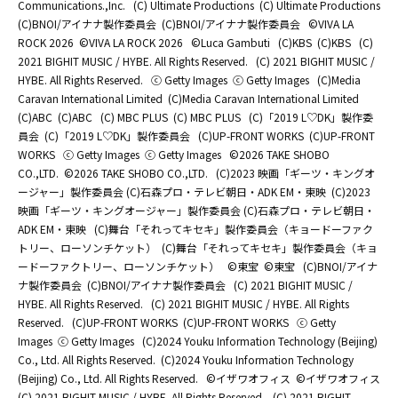
Communications.,Inc.
(C) Ultimate Productions
(C) Ultimate Productions
(C)BNOI/アイナナ製作委員会
(C)BNOI/アイナナ製作委員会
©️VIVA LA
ROCK 2026
©️VIVA LA ROCK 2026
©Luca Gambuti
(C)KBS
(C)KBS
(C)
2021 BIGHIT MUSIC / HYBE. All Rights Reserved.
(C) 2021 BIGHIT MUSIC /
HYBE. All Rights Reserved.
ⓒ Getty Images
ⓒ Getty Images
(C)Media
Caravan International Limited
(C)Media Caravan International Limited
(C)ABC
(C)ABC
(C) MBC PLUS
(C) MBC PLUS
(C)「2019 L♡DK」製作委
員会
(C)「2019 L♡DK」製作委員会
(C)UP-FRONT WORKS
(C)UP-FRONT
WORKS
ⓒ Getty Images
ⓒ Getty Images
©2026 TAKE SHOBO
CO.,LTD.
©2026 TAKE SHOBO CO.,LTD.
(C)2023 映画「ギーツ・キングオ
ージャー」製作委員会 (C)石森プロ・テレビ朝日・ADK EM・東映
(C)2023
映画「ギーツ・キングオージャー」製作委員会 (C)石森プロ・テレビ朝日・
ADK EM・東映
(C)舞台「それってキセキ」製作委員会（キョードーファク
トリー、ローソンチケット）
(C)舞台「それってキセキ」製作委員会（キョ
ードーファクトリー、ローソンチケット）
©東宝
©東宝
(C)BNOI/アイナ
ナ製作委員会
(C)BNOI/アイナナ製作委員会
(C) 2021 BIGHIT MUSIC /
HYBE. All Rights Reserved.
(C) 2021 BIGHIT MUSIC / HYBE. All Rights
Reserved.
(C)UP-FRONT WORKS
(C)UP-FRONT WORKS
ⓒ Getty
Images
ⓒ Getty Images
(C)2024 Youku Information Technology (Beijing)
Co., Ltd. All Rights Reserved.
(C)2024 Youku Information Technology
(Beijing) Co., Ltd. All Rights Reserved.
©イザワオフィス
©イザワオフィス
(C) 2021 BIGHIT MUSIC / HYBE. All Rights Reserved.
(C) 2021 BIGHIT