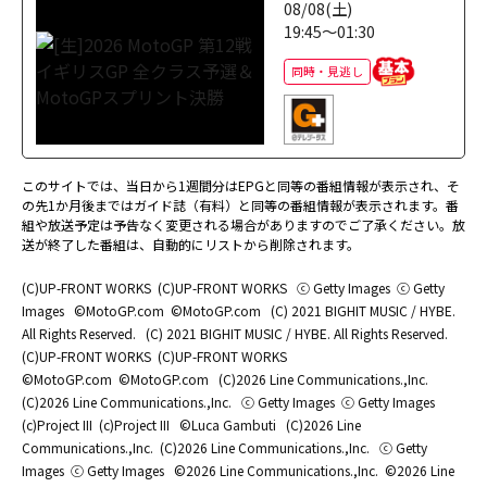
08/08(土)
19:45～01:30
同時・見逃し
このサイトでは、当日から1週間分はEPGと同等の番組情報が表示され、そ
の先1か月後まではガイド誌（有料）と同等の番組情報が表示されます。番
組や放送予定は予告なく変更される場合がありますのでご了承ください。放
送が終了した番組は、自動的にリストから削除されます。
(C)UP-FRONT WORKS
(C)UP-FRONT WORKS
ⓒ Getty Images
ⓒ Getty
Images
©MotoGP.com
©MotoGP.com
(C) 2021 BIGHIT MUSIC / HYBE.
All Rights Reserved.
(C) 2021 BIGHIT MUSIC / HYBE. All Rights Reserved.
(C)UP-FRONT WORKS
(C)UP-FRONT WORKS
©MotoGP.com
©MotoGP.com
(C)2026 Line Communications.,Inc.
(C)2026 Line Communications.,Inc.
ⓒ Getty Images
ⓒ Getty Images
(c)Project III
(c)Project III
©Luca Gambuti
(C)2026 Line
Communications.,Inc.
(C)2026 Line Communications.,Inc.
ⓒ Getty
Images
ⓒ Getty Images
©2026 Line Communications.,Inc.
©2026 Line