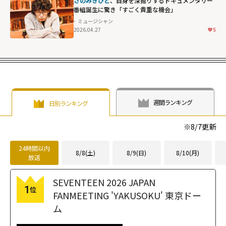
さのみきひと
、自身を深掘りするドキュメンタリー
ぶり"
番組誕生に驚き「すごく貴重な機会」
width="304"
ミュージシャン
height="203"
2026.04.27
5
loading="lazy"
fetchpriority="h
igh">
週間ランキング
日別ランキング
※
8/7
更新
24時間以内
8/8(土)
8/9(日)
8/10(月)
放送
SEVENTEEN 2026 JAPAN
1
位
FANMEETING 'YAKUSOKU' 東京ドー
ム