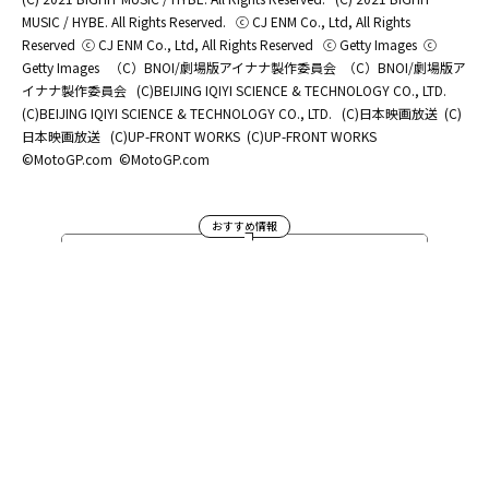
MUSIC / HYBE. All Rights Reserved.
ⓒ CJ ENM Co., Ltd, All Rights
Reserved
ⓒ CJ ENM Co., Ltd, All Rights Reserved
ⓒ Getty Images
ⓒ
Getty Images
（C）BNOI/劇場版アイナナ製作委員会
（C）BNOI/劇場版ア
イナナ製作委員会
(C)BEIJING IQIYI SCIENCE & TECHNOLOGY CO., LTD.
(C)BEIJING IQIYI SCIENCE & TECHNOLOGY CO., LTD.
(C)日本映画放送
(C)
日本映画放送
(C)UP-FRONT WORKS
(C)UP-FRONT WORKS
©MotoGP.com
©MotoGP.com
おすすめ情報