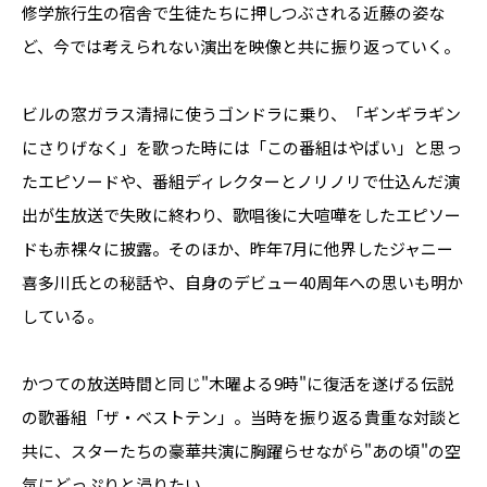
修学旅行生の宿舎で生徒たちに押しつぶされる近藤の姿な
ど、今では考えられない演出を映像と共に振り返っていく。
ビルの窓ガラス清掃に使うゴンドラに乗り、「ギンギラギン
にさりげなく」を歌った時には「この番組はやばい」と思っ
たエピソードや、番組ディレクターとノリノリで仕込んだ演
出が生放送で失敗に終わり、歌唱後に大喧嘩をしたエピソー
ドも赤裸々に披露。そのほか、昨年7月に他界したジャニー
喜多川氏との秘話や、自身のデビュー40周年への思いも明か
している。
かつての放送時間と同じ"木曜よる9時"に復活を遂げる伝説
の歌番組「ザ・ベストテン」。当時を振り返る貴重な対談と
共に、スターたちの豪華共演に胸躍らせながら"あの頃"の空
気にどっぷりと浸りたい。