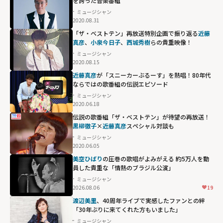
を誇った音楽番組
ミュージシャン
2020.08.31
「ザ・ベストテン」再放送特別企画で振り返る
近藤
真彦
、
小泉今日子
、
西城秀樹
らの貴重映像！
ミュージシャン
2020.08.15
近藤真彦
が「スニーカーぶるーす」を熱唱！80年代
ならではの歌番組の伝説エピソード
ミュージシャン
2020.06.18
伝説の歌番組「ザ・ベストテン」が待望の再放送！
黒柳徹子
×
近藤真彦
スペシャル対談も
ミュージシャン
2020.06.05
美空ひばり
の圧巻の歌唱がよみがえる 約5万人を動
員した貴重な「情熱のブラジル公演」
ミュージシャン
2026.08.06
19
渡辺美里
、40周年ライブで実感したファンとの絆
「30年ぶりに来てくれた方もいました」
ミュージシャン