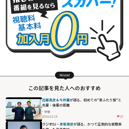
Related
この記事を見た人へのおすすめ
近藤真彦
＆
今井翼
が語る、初めての"男ふたり旅"と
先輩・後輩の距離
俳優
2026.03.19
27
ラジオDJ・
赤坂泰彦
が語る、かつて圧倒的な視聴率