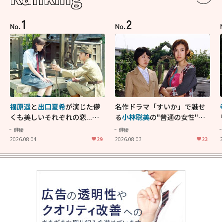
1
2
No.
No.
福原遥
と
出口夏希
が演じた儚
名作ドラマ「すいか」で魅せ
くも美しいそれぞれの恋...生
る
小林聡美
の"普通の女性"が
きることの尊さを教えてくれ
大人に刺さる...映画「かもめ
俳優
俳優
た映画「あの花が咲く丘で、
食堂」にも通じる静かな芝居
2026.08.04
29
2026.08.03
23
君とまた出会えたら。」