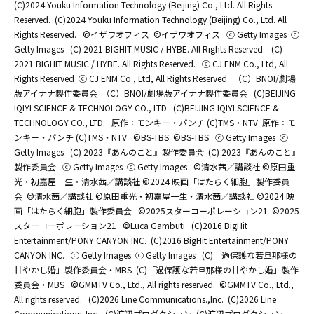
(C)2024 Youku Information Technology (Beijing) Co., Ltd. All Rights
Reserved.
(C)2024 Youku Information Technology (Beijing) Co., Ltd. All
Rights Reserved.
©イザワオフィス
©イザワオフィス
ⓒ Getty Images
ⓒ
Getty Images
(C) 2021 BIGHIT MUSIC / HYBE. All Rights Reserved.
(C)
2021 BIGHIT MUSIC / HYBE. All Rights Reserved.
ⓒ CJ ENM Co., Ltd, All
Rights Reserved
ⓒ CJ ENM Co., Ltd, All Rights Reserved
（C）BNOI/劇場
版アイナナ製作委員会
（C）BNOI/劇場版アイナナ製作委員会
(C)BEIJING
IQIYI SCIENCE & TECHNOLOGY CO., LTD.
(C)BEIJING IQIYI SCIENCE &
TECHNOLOGY CO., LTD.
原作：モンキー・パンチ (C)TMS・NTV
原作：モ
ンキー・パンチ (C)TMS・NTV
©BS-TBS
©BS-TBS
ⓒ Getty Images
ⓒ
Getty Images
(C) 2023『あんのこと』製作委員会
(C) 2023『あんのこと』
製作委員会
ⓒ Getty Images
ⓒ Getty Images
©清水茜／講談社 ©原田重
光・初嘉屋一生・清水茜／講談社 ©2024 映画「はたらく細胞」製作委員
会
©清水茜／講談社 ©原田重光・初嘉屋一生・清水茜／講談社 ©2024 映
画「はたらく細胞」製作委員会
©2025スターコーポレーション21
©2025
スターコーポレーション21
©Luca Gambuti
(C)2016 BigHit
Entertainment/PONY CANYON INC.
(C)2016 BigHit Entertainment/PONY
CANYON INC.
ⓒ Getty Images
ⓒ Getty Images
(C)「過保護な若旦那様の
甘やかし婚」製作委員会・MBS
(C)「過保護な若旦那様の甘やかし婚」製作
委員会・MBS
©GMMTV Co., Ltd., All rights reserved.
©GMMTV Co., Ltd.,
All rights reserved.
(C)2026 Line Communications.,Inc.
(C)2026 Line
Communications.,Inc.
(C)渡辺プロダクション
(C)渡辺プロダクション