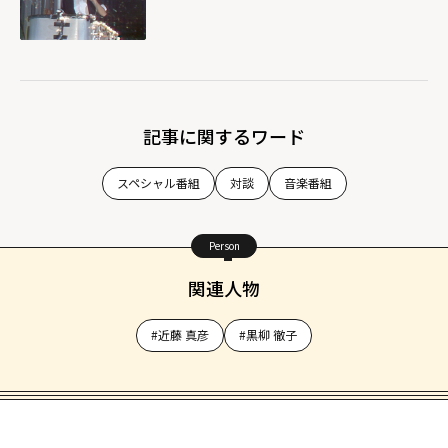
loading="lazy"
fetchpriority="h
igh">
記事に関するワード
スペシャル番組
対談
音楽番組
Person
関連人物
#近藤 真彦
#黒柳 徹子