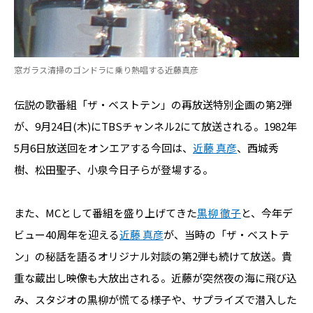
窓ガラス清掃のゴンドラに乗り熱唱する近藤真彦
伝説の歌番組「ザ・ベストテン」の再放送特別企画の第2弾
が、9月24日(木)にTBSチャンネル2にて放送される。1982年
5月6日放送回をオンエアする今回は、
近藤 真彦
、西城秀
樹、松田聖子、小泉今日子らが登場する。
また、MCとして番組を盛り上げてきた
黒柳 徹子
と、今年デ
ビュー40周年を迎える
近藤 真彦
が、当時の「ザ・ベストテ
ン」の秘話を語るオリジナル対談の第2弾も続けて放送。貴
重な蔵出し映像も大放出される。近藤が突然夜の海に飛び込
み、スタジオの黒柳が慌てる様子や、サプライズで潜入した