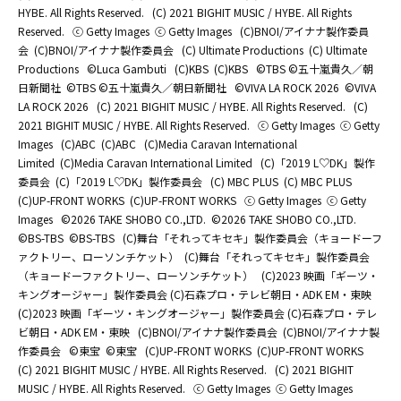
HYBE. All Rights Reserved.
(C) 2021 BIGHIT MUSIC / HYBE. All Rights
Reserved.
ⓒ Getty Images
ⓒ Getty Images
(C)BNOI/アイナナ製作委員
会
(C)BNOI/アイナナ製作委員会
(C) Ultimate Productions
(C) Ultimate
Productions
©Luca Gambuti
(C)KBS
(C)KBS
©TBS ©五十嵐貴久／朝
日新聞社
©TBS ©五十嵐貴久／朝日新聞社
©️VIVA LA ROCK 2026
©️VIVA
LA ROCK 2026
(C) 2021 BIGHIT MUSIC / HYBE. All Rights Reserved.
(C)
2021 BIGHIT MUSIC / HYBE. All Rights Reserved.
ⓒ Getty Images
ⓒ Getty
Images
(C)ABC
(C)ABC
(C)Media Caravan International
Limited
(C)Media Caravan International Limited
(C)「2019 L♡DK」製作
委員会
(C)「2019 L♡DK」製作委員会
(C) MBC PLUS
(C) MBC PLUS
(C)UP-FRONT WORKS
(C)UP-FRONT WORKS
ⓒ Getty Images
ⓒ Getty
Images
©2026 TAKE SHOBO CO.,LTD.
©2026 TAKE SHOBO CO.,LTD.
©BS-TBS
©BS-TBS
(C)舞台「それってキセキ」製作委員会（キョードーフ
ァクトリー、ローソンチケット）
(C)舞台「それってキセキ」製作委員会
（キョードーファクトリー、ローソンチケット）
(C)2023 映画「ギーツ・
キングオージャー」製作委員会 (C)石森プロ・テレビ朝日・ADK EM・東映
(C)2023 映画「ギーツ・キングオージャー」製作委員会 (C)石森プロ・テレ
ビ朝日・ADK EM・東映
(C)BNOI/アイナナ製作委員会
(C)BNOI/アイナナ製
作委員会
©東宝
©東宝
(C)UP-FRONT WORKS
(C)UP-FRONT WORKS
(C) 2021 BIGHIT MUSIC / HYBE. All Rights Reserved.
(C) 2021 BIGHIT
MUSIC / HYBE. All Rights Reserved.
ⓒ Getty Images
ⓒ Getty Images