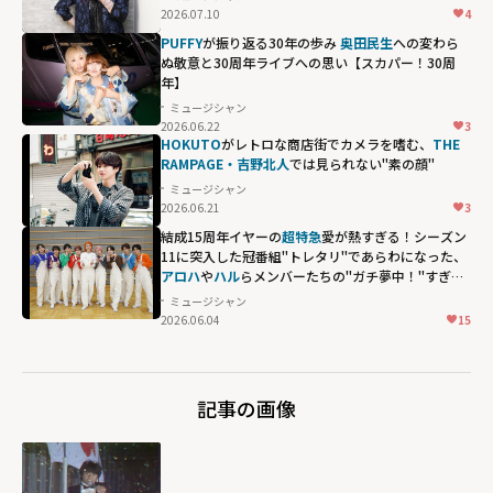
2026.07.10
4
PUFFY
が振り返る30年の歩み
奥田民生
への変わら
ぬ敬意と30周年ライブへの思い【スカパー！30周
年】
ミュージシャン
2026.06.22
3
HOKUTO
がレトロな商店街でカメラを嗜む、
THE
RAMPAGE・吉野北人
では見られない"素の顔"
ミュージシャン
2026.06.21
3
結成15周年イヤーの
超特急
愛が熱すぎる！シーズン
11に突入した冠番組"トレタリ"であらわになった、
アロハ
や
ハル
らメンバーたちの"ガチ夢中！"すぎる
偏愛ぶり
ミュージシャン
2026.06.04
15
アロハや
ハル
ら
メンバーたち
の"ガチ夢
記事の画像
中！"すぎる偏愛
ぶり"
width="304"
height="203"