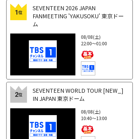
SEVENTEEN 2026 JAPAN
1
位
FANMEETING 'YAKUSOKU' 東京ドー
ム
08/08(土)
22:00～01:00
SEVENTEEN WORLD TOUR [NEW_]
2
位
IN JAPAN 東京ドーム
08/08(土)
10:40～13:00