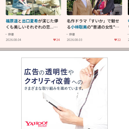
福原遥
と
出口夏希
が演じた儚
名作ドラマ「すいか」で魅せ
くも美しいそれぞれの恋...生
る
小林聡美
の"普通の女性"が
きることの尊さを教えてくれ
大人に刺さる...映画「かもめ
俳優
俳優
た映画「あの花が咲く丘で、
食堂」にも通じる静かな芝居
2026.08.04
24
2026.08.03
22
君とまた出会えたら。」