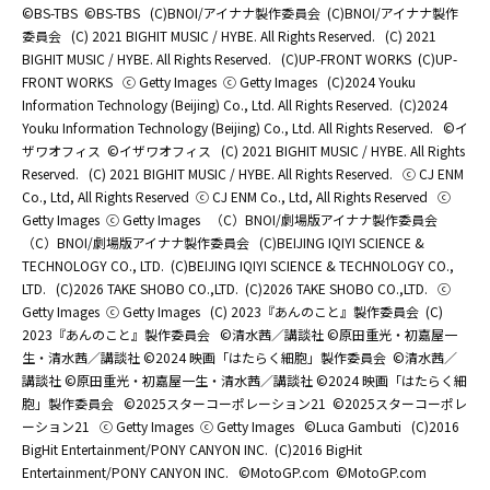
©BS-TBS
©BS-TBS
(C)BNOI/アイナナ製作委員会
(C)BNOI/アイナナ製作
委員会
(C) 2021 BIGHIT MUSIC / HYBE. All Rights Reserved.
(C) 2021
BIGHIT MUSIC / HYBE. All Rights Reserved.
(C)UP-FRONT WORKS
(C)UP-
FRONT WORKS
ⓒ Getty Images
ⓒ Getty Images
(C)2024 Youku
Information Technology (Beijing) Co., Ltd. All Rights Reserved.
(C)2024
Youku Information Technology (Beijing) Co., Ltd. All Rights Reserved.
©イ
ザワオフィス
©イザワオフィス
(C) 2021 BIGHIT MUSIC / HYBE. All Rights
Reserved.
(C) 2021 BIGHIT MUSIC / HYBE. All Rights Reserved.
ⓒ CJ ENM
Co., Ltd, All Rights Reserved
ⓒ CJ ENM Co., Ltd, All Rights Reserved
ⓒ
Getty Images
ⓒ Getty Images
（C）BNOI/劇場版アイナナ製作委員会
（C）BNOI/劇場版アイナナ製作委員会
(C)BEIJING IQIYI SCIENCE &
TECHNOLOGY CO., LTD.
(C)BEIJING IQIYI SCIENCE & TECHNOLOGY CO.,
LTD.
(C)2026 TAKE SHOBO CO.,LTD.
(C)2026 TAKE SHOBO CO.,LTD.
ⓒ
Getty Images
ⓒ Getty Images
(C) 2023『あんのこと』製作委員会
(C)
2023『あんのこと』製作委員会
©清水茜／講談社 ©原田重光・初嘉屋一
生・清水茜／講談社 ©2024 映画「はたらく細胞」製作委員会
©清水茜／
講談社 ©原田重光・初嘉屋一生・清水茜／講談社 ©2024 映画「はたらく細
胞」製作委員会
©2025スターコーポレーション21
©2025スターコーポレ
ーション21
ⓒ Getty Images
ⓒ Getty Images
©Luca Gambuti
(C)2016
BigHit Entertainment/PONY CANYON INC.
(C)2016 BigHit
Entertainment/PONY CANYON INC.
©MotoGP.com
©MotoGP.com