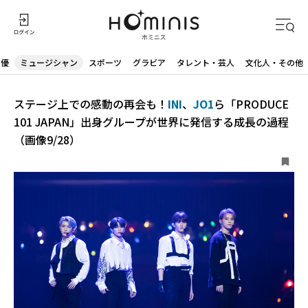
声優
ミュージシャン
スポーツ
グラビア
タレント・芸人
文化人・その他
ステージ上での感動の再会も！
INI
、
JO1
ら「PRODUCE
101 JAPAN」出身グループが世界に発信する成長の過程
（画像9/28）