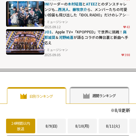
INI
リーダーの
木村柾哉
と
ATEEZ
とのダンスチャレ
ンジも...
西洸人
、
藤牧京介
ら、メンバーたちの可愛
い扮装も飛び出した「IDOL RADIO」だけのレアショ
ット
ミュージシャン
2025.09.12
43
JO1
、Apple TV+「KPOPPED」で世界に挑戦！
與
那城奨
＆
河野純喜
が語るコラボの舞台裏と新曲へ手
応え
ミュージシャン
2025.09.05
398
週間ランキング
日別ランキング
※
8/8
更新
24時間以内
8/9(日)
8/10(月)
8/11(火)
放送