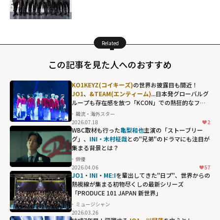
Related
この記事を見た人へのおすすめ
KO1KEYZ(コイキーズ)
の世界お披露目も間近！
JO1
、
&TEAM(エンティーム)
...日本発グローバルグ
ループも存在感を放つ「KCON」での熱狂的なファ
ンダム
韓流・海外スター
2026.07.18
2
WBC取材も行った
亀梨和也
主演の「ストーブリー
グ」、
INI・木村柾哉
との"兄弟"のドラマにも注目が
集まる背景とは？
俳優
2026.04.06
57
JO1
・
INI
・
ME:I
を輩出してきた"日プ"、世界からの
熱視線が集まる初物尽くしの最新シリーズ
「PRODUCE 101 JAPAN 新世界」
ミュージシャン
2026.03.26