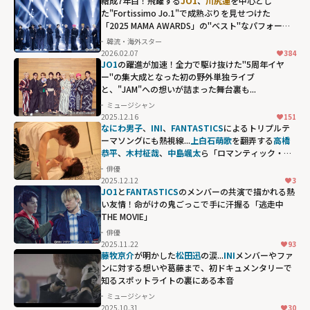
結成7年目！飛躍する
JO1
、
川尻蓮
を中心とし
た"Fortissimo Jo.1"で成熟ぶりを見せつけた
「2025 MAMA AWARDS」の"ベスト"なパフォーマ
ンス
韓流・海外スター
2026.02.07
384
JO1
の躍進が加速！全力で駆け抜けた"5周年イヤ
ー"の集大成となった初の野外単独ライブ
と、"JAM"への想いが詰まった舞台裏も...
ミュージシャン
2025.12.16
151
なにわ男子
、
INI
、
FANTASTICS
によるトリプルテ
ーマソングにも熱視線...
上白石萌歌
を翻弄する
高橋
恭平
、
木村柾哉
、
中島颯太
ら「ロマンティック・キ
ラー」に参戦する豪華すぎる面々
俳優
2025.12.12
3
JO1
と
FANTASTICS
のメンバーの共演で描かれる熱
い友情！命がけの鬼ごっこで手に汗握る「逃走中
THE MOVIE」
俳優
2025.11.22
93
藤牧京介
が明かした
松田迅
の涙...
INI
メンバーやファ
ンに対する想いや葛藤まで、初ドキュメンタリーで
知るスポットライトの裏にある本音
ミュージシャン
2025.10.31
30