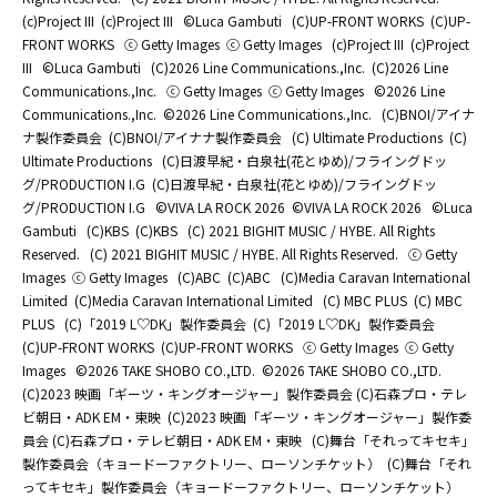
(c)Project III
(c)Project III
©Luca Gambuti
(C)UP-FRONT WORKS
(C)UP-
FRONT WORKS
ⓒ Getty Images
ⓒ Getty Images
(c)Project III
(c)Project
III
©Luca Gambuti
(C)2026 Line Communications.,Inc.
(C)2026 Line
Communications.,Inc.
ⓒ Getty Images
ⓒ Getty Images
©2026 Line
Communications.,Inc.
©2026 Line Communications.,Inc.
(C)BNOI/アイナ
ナ製作委員会
(C)BNOI/アイナナ製作委員会
(C) Ultimate Productions
(C)
Ultimate Productions
(C)日渡早紀・白泉社(花とゆめ)/フライングドッ
グ/PRODUCTION I.G
(C)日渡早紀・白泉社(花とゆめ)/フライングドッ
グ/PRODUCTION I.G
©️VIVA LA ROCK 2026
©️VIVA LA ROCK 2026
©Luca
Gambuti
(C)KBS
(C)KBS
(C) 2021 BIGHIT MUSIC / HYBE. All Rights
Reserved.
(C) 2021 BIGHIT MUSIC / HYBE. All Rights Reserved.
ⓒ Getty
Images
ⓒ Getty Images
(C)ABC
(C)ABC
(C)Media Caravan International
Limited
(C)Media Caravan International Limited
(C) MBC PLUS
(C) MBC
PLUS
(C)「2019 L♡DK」製作委員会
(C)「2019 L♡DK」製作委員会
(C)UP-FRONT WORKS
(C)UP-FRONT WORKS
ⓒ Getty Images
ⓒ Getty
Images
©2026 TAKE SHOBO CO.,LTD.
©2026 TAKE SHOBO CO.,LTD.
(C)2023 映画「ギーツ・キングオージャー」製作委員会 (C)石森プロ・テレ
ビ朝日・ADK EM・東映
(C)2023 映画「ギーツ・キングオージャー」製作委
員会 (C)石森プロ・テレビ朝日・ADK EM・東映
(C)舞台「それってキセキ」
製作委員会（キョードーファクトリー、ローソンチケット）
(C)舞台「それ
ってキセキ」製作委員会（キョードーファクトリー、ローソンチケット）