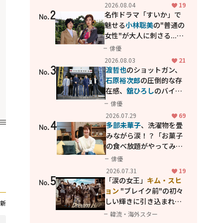
花が咲く丘で、君とまた出
2026.08.04
19
2
会えたら。」
名作ドラマ「すいか」で
No.
魅せる
小林聡美
の"普通の
女性"が大人に刺さる...映
画「かもめ食堂」にも通
俳優
じる静かな芝居
2026.08.03
21
3
渡哲也
のショットガン、
No.
石原裕次郎
の圧倒的な存
在感、
舘ひろし
のバイク
アクション！"大門軍
俳優
団"のカッコよさが詰まっ
2026.07.29
69
4
た「西部警察 PART-II」
多部未華子
、洗濯物を畳
No.
みながら涙！？「お菓子
の食べ放題がやってみた
い」ハンディファン4台の
俳優
暑さ対策も明かす
2026.07.31
19
5
「涙の女王」
キム・スヒ
No.
ョン
"ブレイク前"の初々
しい輝きに引き込まれ
新
る...
2PM テギョン
ら豪華
韓流・海外スター
共演の青春名作「ドリー