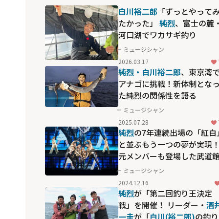
白川裕二郎
「ずっとやって
たかった」
純烈
、富士の麓
河口湖でワカサギ釣り
ミュージシャン
2026.03.17
純烈・白川裕二郎
、東京湾
アナゴに挑戦！新体制とな
た純烈の関係性を語る
ミュージシャン
2025.07.28
純烈
の7年連続出場の「紅白
と並ぶもう一つの夢が実現
元メンバーも登場した武道
ライブに密着
ミュージシャン
2024.12.16
純烈
が「第二回釣り王決定
戦」を開催！ リーダー・
酒
一圭
が「
白川(裕二郎)
の釣り