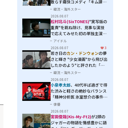
散らす痛快コメディ「キム課長
とソ理事～Bravo! Your Life
韓流・海外スター
～」
2026.08.07
松村北斗(SixTONES)
"実写版の
重責"を跳ね除け、見事な演技
で応えてみせた初の単独主演映
画「秒速5センチメートル」
アイドル
2026.08.07
3
若き日の
カン・ドンウォン
の儚
さと輝き "少女漫画"から飛び出
したかのよう"と評された「オ
オカミの誘惑」
韓流・海外スター
2026.08.07
小泉孝太郎
、40代半ば過ぎで得
た渋みと軽さの絶妙なバランス
「精神分析医 氷室想介の事件簿
３」で見せる進化
俳優
2026.08.07
宮田俊哉(Kis-My-Ft2)
が2頭の
ジャガーの物語を情感豊かに語