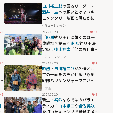
み
白川裕二郎
の語るリーダー・
・
酒井一圭
への想いとは？ドキ
ュメンタリー映画で明らかに
なる
純烈
が活動し続けられる
ミュージシャン
理由
70
2025.08.28
34
で
「
純烈
釣り王」に輝くのは一
っ
体誰だ？第三回
純烈
釣り王決
定戦！
後上翔太
「他のお仕事
のときとは違う純烈の表情を
ミュージシャン
見られる番組」
76
2024.12.29
4
」
純烈
・
白川裕二郎
が名優とし
！
ての一面をのぞかせる「忍風
館
戦隊ハリケンジャーでござ
る！ シュシュッと20th
俳優
Anniversary」に注目
6
2024.06.10
9
新生・
純烈
ならではのバラエ
井
ティ力！
山本譲二
や
岩佐美咲
中
を招いたキャンプで見せるメ