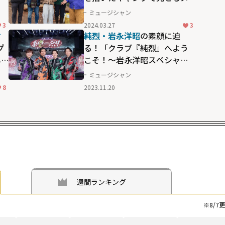
レ
ンバーたちの素の表情とは？
ミュージシャン
3
2024.03.27
3
オ
純烈・岩永洋昭
の素顔に迫
プ
る！「クラブ『純烈』へよう
男
こそ！～岩永洋昭スペシャ
ろ
ル！」
ミュージシャン
ー
8
2023.11.20
週間ランキング
※
8/7
更