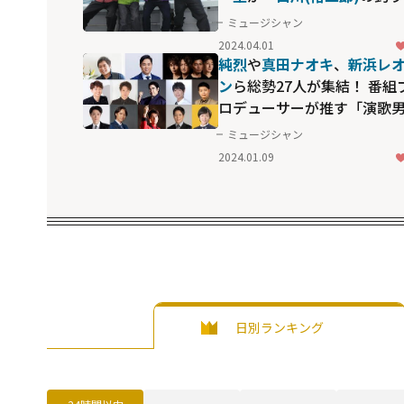
の絶叫は必見です(笑)」とプ
ミュージシャン
ーバック
2024.04.01
純烈
や
真田ナオキ
、
新浜レ
ン
ら総勢27人が集結！ 番組
ロデューサーが推す「演歌
子。」10周年特番の見どこ
ミュージシャン
は「RPGのような冒険スト
2024.01.09
リー」
日別ランキング