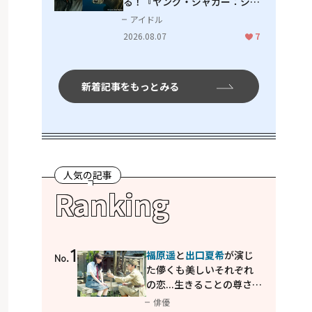
る！『ヤング・ジャガー：ジャ
ングル王への道』『ジャガーと
アイドル
ウミガメの物語：熱帯林の守護
2026.08.07
7
神』で見せるナレーションの妙
新着記事をもっとみる
人気の記事
Ranking
1
福原遥
と
出口夏希
が演じ
No.
た儚くも美しいそれぞれ
の恋...生きることの尊さを
教えてくれた映画「あの
俳優