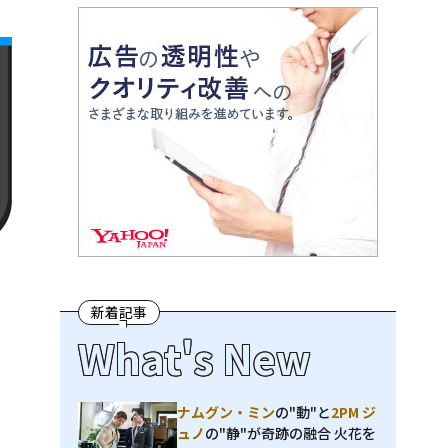
新着記事
What's New
ナムグン・ミン
の"動"と
2PM ジ
ュノ
の"静"が奇跡の融合 火花を