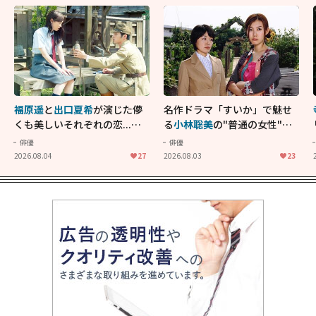
福原遥
と
出口夏希
が演じた儚
名作ドラマ「すいか」で魅せ
くも美しいそれぞれの恋...生
る
小林聡美
の"普通の女性"が
きることの尊さを教えてくれ
大人に刺さる...映画「かもめ
俳優
俳優
た映画「あの花が咲く丘で、
食堂」にも通じる静かな芝居
2026.08.04
27
2026.08.03
23
君とまた出会えたら。」