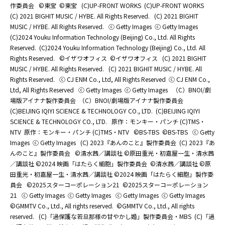
作委員会
©東宝
©東宝
(C)UP-FRONT WORKS
(C)UP-FRONT WORKS
(C) 2021 BIGHIT MUSIC / HYBE. All Rights Reserved.
(C) 2021 BIGHIT
MUSIC / HYBE. All Rights Reserved.
ⓒ Getty Images
ⓒ Getty Images
(C)2024 Youku Information Technology (Beijing) Co., Ltd. All Rights
Reserved.
(C)2024 Youku Information Technology (Beijing) Co., Ltd. All
Rights Reserved.
©イザワオフィス
©イザワオフィス
(C) 2021 BIGHIT
MUSIC / HYBE. All Rights Reserved.
(C) 2021 BIGHIT MUSIC / HYBE. All
Rights Reserved.
ⓒ CJ ENM Co., Ltd, All Rights Reserved
ⓒ CJ ENM Co.,
Ltd, All Rights Reserved
ⓒ Getty Images
ⓒ Getty Images
（C）BNOI/劇
場版アイナナ製作委員会
（C）BNOI/劇場版アイナナ製作委員会
(C)BEIJING IQIYI SCIENCE & TECHNOLOGY CO., LTD.
(C)BEIJING IQIYI
SCIENCE & TECHNOLOGY CO., LTD.
原作：モンキー・パンチ (C)TMS・
NTV
原作：モンキー・パンチ (C)TMS・NTV
©BS-TBS
©BS-TBS
ⓒ Getty
Images
ⓒ Getty Images
(C) 2023『あんのこと』製作委員会
(C) 2023『あ
んのこと』製作委員会
©清水茜／講談社 ©原田重光・初嘉屋一生・清水茜
／講談社 ©2024 映画「はたらく細胞」製作委員会
©清水茜／講談社 ©原
田重光・初嘉屋一生・清水茜／講談社 ©2024 映画「はたらく細胞」製作委
員会
©2025スターコーポレーション21
©2025スターコーポレーション
21
ⓒ Getty Images
ⓒ Getty Images
ⓒ Getty Images
ⓒ Getty Images
©GMMTV Co., Ltd., All rights reserved.
©GMMTV Co., Ltd., All rights
reserved.
(C)「過保護な若旦那様の甘やかし婚」製作委員会・MBS
(C)「過