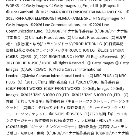
WORKS
ⓒ Getty Images
ⓒ Getty Images
(c)Project III
(c)Project III
©Luca Gambuti
© 2025 RAI-RADIOTELEVISIONE ITALIANA - ANELE SRL
©
2025 RAI-RADIOTELEVISIONE ITALIANA - ANELE SRL
ⓒ Getty Images
ⓒ
Getty Images
©2026 Line Communications.,Inc.
©2026 Line
Communications.,Inc.
(C)BNOI/アイナナ製作委員会
(C)BNOI/アイナナ製
作委員会
(C) Ultimate Productions
(C) Ultimate Productions
(C)日渡早
紀・白泉社(花とゆめ)/フライングドッグ/PRODUCTION I.G
(C)日渡早紀・
白泉社(花とゆめ)/フライングドッグ/PRODUCTION I.G
©Luca Gambuti
(C)KBS
(C)KBS
(C) 2021 BIGHIT MUSIC / HYBE. All Rights Reserved.
(C)
2021 BIGHIT MUSIC / HYBE. All Rights Reserved.
ⓒ Getty Images
ⓒ Getty
Images
(C)ABC
(C)ABC
(C)Media Caravan International
Limited
(C)Media Caravan International Limited
(C) MBC PLUS
(C) MBC
PLUS
(C)「2019 L♡DK」製作委員会
(C)「2019 L♡DK」製作委員会
(C)UP-FRONT WORKS
(C)UP-FRONT WORKS
ⓒ Getty Images
ⓒ Getty
Images
©2026 TAKE SHOBO CO.,LTD.
©2026 TAKE SHOBO CO.,LTD.
(C)
舞台「それってキセキ」製作委員会（キョードーファクトリー、ローソンチ
ケット）
(C)舞台「それってキセキ」製作委員会（キョードーファクトリ
ー、ローソンチケット）
©BS-TBS
©BS-TBS
(C)2023 映画「ギーツ・キ
ングオージャー」製作委員会 (C)石森プロ・テレビ朝日・ADK EM・東映
(C)2023 映画「ギーツ・キングオージャー」製作委員会 (C)石森プロ・テレ
ビ朝日・ADK EM・東映
(C)BNOI/アイナナ製作委員会
(C)BNOI/アイナナ製