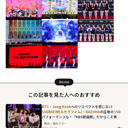
Related
この記事を見た人へのおすすめ
BTS
・
Jung Kook
へのリスペクトを感じる
LE
SSERAFIM(ルセラフィム)
・
KAZUHA
の圧巻のソロ
パフォーマンスも！「KBS歌謡祭」だからこそ実現
した名場面の数々
韓流・海外スター