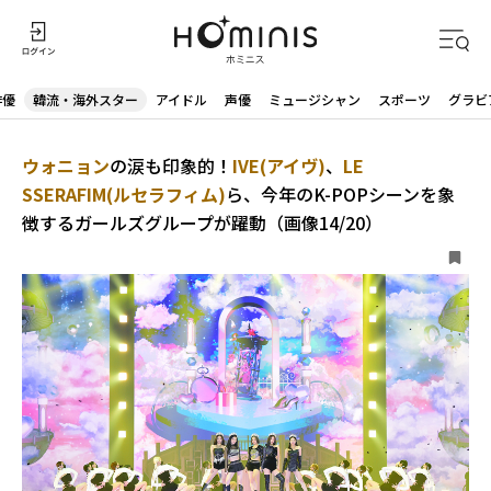
俳優
韓流・海外スター
アイドル
声優
ミュージシャン
スポーツ
グラビ
ウォニョン
の涙も印象的！
IVE(アイヴ)
、
LE
SSERAFIM(ルセラフィム)
ら、今年のK-POPシーンを象
徴するガールズグループが躍動（画像14/20）