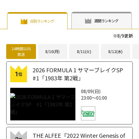
width="304"
height="203"
loading="lazy"
週間ランキング
日別ランキング
fetchpriority="h
igh">
※
8/9
更新
24時間以内
8/10(月)
8/11(火)
8/12(水)
放送
2026 FORMULA 1 サマーブレイクSP
1
位
#1「1983年 第2戦」
08/09(日)
23:00～01:00
THE ALFEE『2022 Winter Genesis of