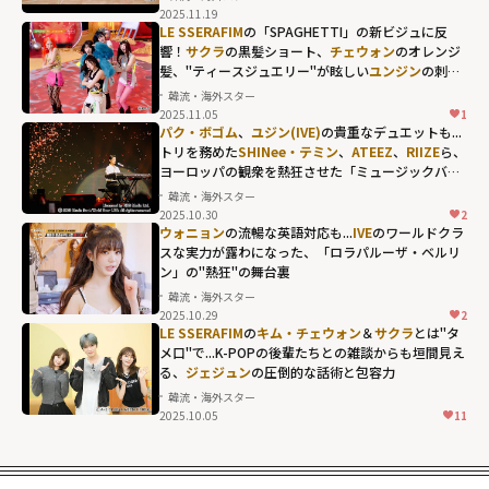
2025.11.19
チェウォン＆
宮
LE SSERAFIM
の「SPAGHETTI」の新ビジュに反
脇咲良
の仲良し
響！
サクラ
の黒髪ショート、
チェウォン
のオレンジ
髪、"ティースジュエリー"が眩しい
ユンジン
の刺激
ケミも...
LE
的なファッションも...
韓流・海外スター
SSERAFIM(ルセ
2025.11.05
1
ユンジンの刺激
ラフィム)
メンバ
パク・ボゴム
、
ユジン(IVE)
の貴重なデュエットも...
的なファッショ
トリを務めた
SHINee・テミン
、
ATEEZ
、
RIIZE
ら、
ーが「ほとんど
ヨーロッパの観衆を熱狂させた「ミュージックバン
ンも..."
住んでいます」
ク」のリスボン公演
韓流・海外スター
width="304"
と明かす、HYBE
2025.10.30
2
height="203"
社屋での過ごし
ウォニョン
の流暢な英語対応も...
IVE
のワールドクラ
スな実力が露わになった、「ロラパルーザ・ベルリ
loading="lazy"
方" width="304"
ン」の"熱狂"の舞台裏
fetchpriority="h
height="203"
韓流・海外スター
igh">
loading="lazy"
2025.10.29
2
LE SSERAFIM
の
キム・チェウォン
＆
サクラ
とは"タ
fetchpriority="h
メ口"で...K-POPの後輩たちとの雑談からも垣間見え
igh">
る、
ジェジュン
の圧倒的な話術と包容力
韓流・海外スター
2025.10.05
11
ジェジュンの圧
倒的な話術と包
容力"