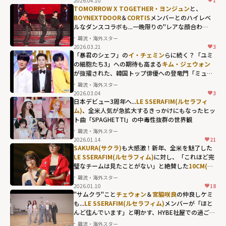
2026.04.10
1
TOMORROW X TOGETHER・ヨンジュン
と、
BOYNEXTDOOR
＆
CORTIS
メンバーとのハイレベ
ルなダンスコラボも...一晩限りの"レアな顔合わ
せ"が熱狂を呼んだ「2025 MBC歌謡大祭典」
韓流・海外スター
2026.03.21
3
「暴君のシェフ」の
イ・チェミン
らに続く？「ユミ
の細胞たち3」への期待も高まる
キム・ジェウォン
が抜擢された、韓国トップ俳優への登竜門「ミュー
ジックバンク」の歴代MC
韓流・海外スター
2026.03.04
3
日本デビュー3周年へ...
LE SSERAFIM(ルセラフィ
ム)
、全米人気が急拡大するきっかけにもなったヒッ
ト曲「SPAGHETTI」の中毒性抜群の世界観
韓流・海外スター
2026.01.14
21
SAKURA(サクラ)
も大感激！新年、全米を魅了した
LE SSERAFIM(ルセラフィム)
に対し、「これほど完
璧なチームは見たことがない」と絶賛した
10CM(シ
プセンチ)
の言葉とは？
韓流・海外スター
2026.01.10
18
"サムクラ"こと
チェウォン
＆
宮脇咲良
の仲良しケミ
も...
LE SSERAFIM(ルセラフィム)
メンバーが「ほと
んど住んでいます」と明かす、HYBE社屋での過ごし
方
韓流・海外スター