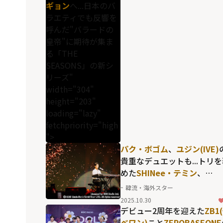
ギョン
へ...日本のバ
ラエティでも反響を
呼んだ"バラードの
皇帝"に期待が集ま
る「THE
SEASONS」の新シ
リーズ"
width="304"
height="203"
loading="lazy"
fetchpriority="high
">
パク・ボゴム
、
ユジン(IVE)
貴重なデュエットも...トリ
めた
SHINee・テミン
、
ATEEZ
、
RIIZE
ら、ヨーロッ
韓流・海外スター
の観衆を熱狂させた「ミュ
2025.10.30
ジックバンク」のリスボン
デビュー2周年を迎えた
ZB1
演
ベワン)
こと
ZEROBASEONE