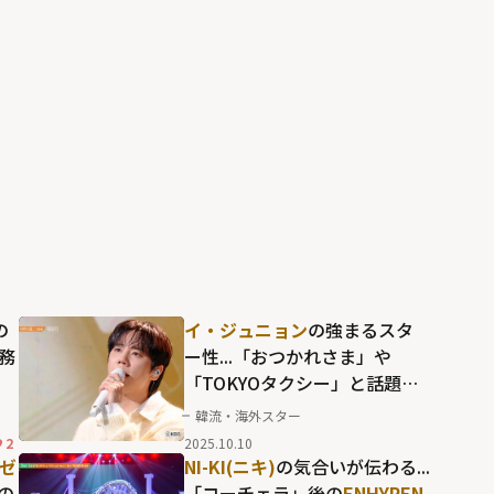
「2025 MBC歌謡大祭典」
の
イ・ジュニョン
の強まるスタ
を務
ー性...「おつかれさま」や
「TOKYOタクシー」と話題作
パ
が相次ぐ、"アイドル出身俳
韓流・海外スター
ー
優"という枠を超えた躍進ぶり
2
2025.10.10
公
(ゼ
NI-KI(ニキ)
の気合いが伝わる...
の
「コーチェラ」後の
ENHYPEN