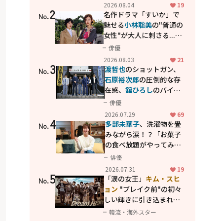
花が咲く丘で、君とまた出
2026.08.04
19
2
会えたら。」
名作ドラマ「すいか」で
No.
魅せる
小林聡美
の"普通の
女性"が大人に刺さる...映
画「かもめ食堂」にも通
俳優
じる静かな芝居
2026.08.03
21
3
渡哲也
のショットガン、
No.
石原裕次郎
の圧倒的な存
在感、
舘ひろし
のバイク
アクション！"大門軍
俳優
団"のカッコよさが詰まっ
2026.07.29
69
4
た「西部警察 PART-II」
多部未華子
、洗濯物を畳
No.
みながら涙！？「お菓子
の食べ放題がやってみた
い」ハンディファン4台の
俳優
暑さ対策も明かす
2026.07.31
19
5
「涙の女王」
キム・スヒ
No.
ョン
"ブレイク前"の初々
しい輝きに引き込まれ
る...
2PM テギョン
ら豪華
韓流・海外スター
共演の青春名作「ドリー