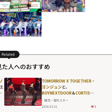
Related
見た人へのおすすめ
ソ
TOMORROW X TOGETHER・
ラエ
ヨンジュン
と、
ー
BOYNEXTDOOR
＆
CORTIS
メ
ンバーとのハイレベルなダン
韓流・海外スター
リー
スコラボも...一晩限りの"レア
2026.03.21
3
な顔合わせ"が熱狂を呼んだ