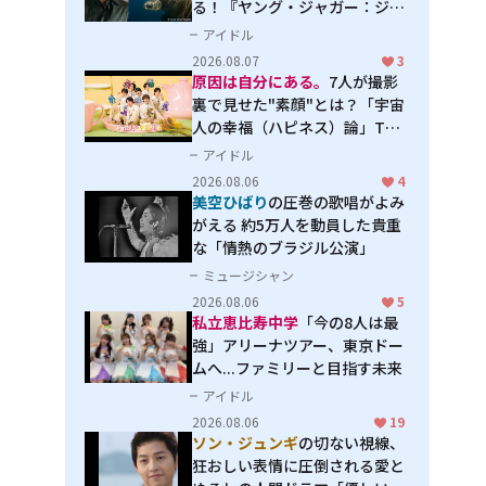
る！『ヤング・ジャガー：ジャ
ングル王への道』『ジャガーと
アイドル
ウミガメの物語：熱帯林の守護
2026.08.07
3
神』で見せるナレーションの妙
原因は自分にある。
7人が撮影
裏で見せた"素顔"とは？「宇宙
人の幸福（ハピネス）論」THE
MAKING
アイドル
2026.08.06
4
美空ひばり
の圧巻の歌唱がよみ
がえる 約5万人を動員した貴重
な「情熱のブラジル公演」
ミュージシャン
2026.08.06
5
私立恵比寿中学
「今の8人は最
強」アリーナツアー、東京ドー
ムへ...ファミリーと目指す未来
アイドル
2026.08.06
19
ソン・ジュンギ
の切ない視線、
狂おしい表情に圧倒される――愛と