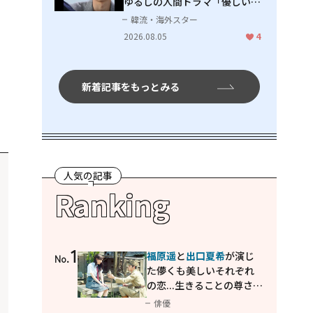
ゆるしの人間ドラマ「優しい
男」
韓流・海外スター
2026.08.05
4
新着記事をもっとみる
人気の記事
Ranking
1
福原遥
と
出口夏希
が演じ
No.
た儚くも美しいそれぞれ
の恋...生きることの尊さを
教えてくれた映画「あの
俳優