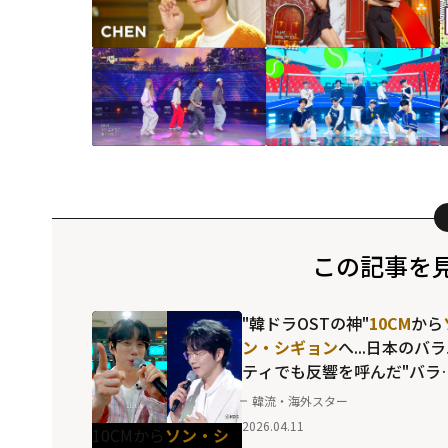
この記事を
"韓ドラOSTの神"
10CM
から
ン・シギョン
へ...日本のバ
ティでも反響を呼んだ"バラ
ドの皇帝"に期待が集まる
韓流・海外スター
「THE SEASONS」の新シ
2026.04.11
10CMから
ソン・シ
ズ