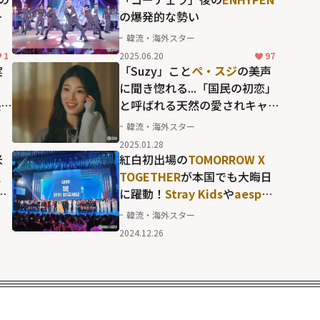
の
の爆発的な勢い
韓流・海外スター
1
2025.06.20
97
実
「Suzy」こと
ペ・スジ
の美声
と
に聞き惚れる...「国民の初恋」
映
と呼ばれる天然の愛されキャ
ラが滲む異色のリアリティ番
韓流・海外スター
組
2025.01.28
米
紅白初出場の
TOMORROW X
負
TOGETHER
が本国でも大晦日
N
に躍動！
Stray Kids
や
aespa
ベ
ら「2024年の顔」ともいうべ
韓流・海外スター
ォ
き第4＆5世代のK-POPグルー
2024.12.26
プが総出演