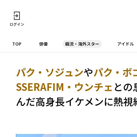
TOP
俳優
韓流・海外スター
アイドル
パク・ソジュン
や
パク・ボ
SSERAFIM・ウンチェ
との
んだ高身長イケメンに熱視線