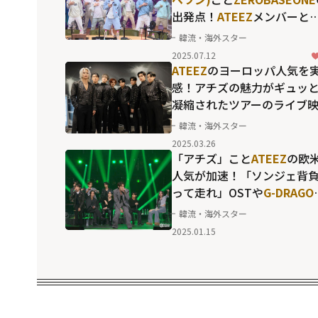
出発点！
ATEEZ
メンバーと
コラボも興味深い、「IDOL
韓流・海外スター
RADIO」だけの名場面
2025.07.12
ATEEZ
のヨーロッパ人気を
感！アチズの魅力がギュッ
凝縮されたツアーのライブ
像＆オフショット
韓流・海外スター
2025.03.26
「アチズ」こと
ATEEZ
の欧
人気が加速！「ソンジェ背
って走れ」OSTや
G-DRAGO
の「POWER」など、ハイレ
韓流・海外スター
ルなスキルを証明したパフ
2025.01.15
ーマンス集