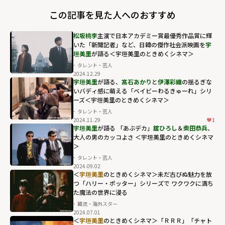
この記事を見た人へのおすすめ
松坂桃李
主演で日本アカデミー賞最優秀作品賞に輝
いた「新聞記者」など、日韓の傑作社会派映画を
宇
垣美里
が語る＜宇垣美里のときめくシネマ＞
タレント・芸人
2024.12.29
宇垣美里
が語る、
髙石あかり
と
伊澤彩織
の揺るぎな
いバディ感に萌える「ベイビーわるきゅーれ」シリ
ーズ＜宇垣美里のときめくシネマ＞
タレント・芸人
2024.11.29
1
宇垣美里
が語る 「あぶデカ」
舘ひろし
＆
柴田恭兵
、
大人の男のカッコよさ ＜宇垣美里のときめくシネマ
＞
タレント・芸人
2024.09.02
＜
宇垣美里
のときめくシネマ＞未だ古びぬ魅力を放
つ「ハリー・ポッター」シリーズで ワクワクに満ち
た魔法の世界に浸る
韓流・海外スター
2024.07.01
＜
宇垣美里
のときめくシネマ＞「ＲＲＲ」「チャト