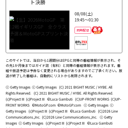
ト決勝
08/08(土)
19:45～01:30
同時配信
このサイトでは、当日から1週間分はEPGと同等の番組情報が表示され、そ
の先1か月後まではガイド誌（有料）と同等の番組情報が表示されます。番
組や放送予定は予告なく変更される場合がありますのでご了承ください。放
送が終了した番組は、自動的にリストから削除されます。
ⓒ Getty Images
ⓒ Getty Images
(C) 2021 BIGHIT MUSIC / HYBE. All
Rights Reserved.
(C) 2021 BIGHIT MUSIC / HYBE. All Rights Reserved.
(c)Project III
(c)Project III
©Luca Gambuti
(C)UP-FRONT WORKS
(C)UP-
FRONT WORKS
©MotoGP.com
©MotoGP.com
ⓒ Getty Images
ⓒ
Getty Images
(c)Project III
(c)Project III
©Luca Gambuti
(C)2026 Line
Communications.,Inc.
(C)2026 Line Communications.,Inc.
ⓒ Getty
Images
ⓒ Getty Images
(c)Project III
(c)Project III
©Luca Gambuti