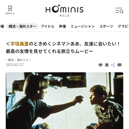
俳優
韓流・海外スター
アイドル
声優
ミュージシャン
スポーツ
グラビ
＜
宇垣美里
のときめくシネマ＞ああ、友達に会いたい！
最高の友情を見せてくれる旅立ちムービー
韓流・海外スター
2023.02.27