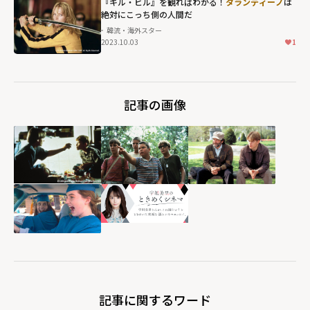
『キル・ビル』を観ればわかる！
タランティーノ
は
絶対にこっち側の人間だ
韓流・海外スター
2023.10.03
1
記事の画像
記事に関するワード