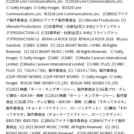
(C)2026 Line Communications.,Inc.
(C)2026 Line Communications.,Inc.
ⓒ Getty Images
ⓒ Getty Images
©2026 Line
Communications.,Inc.
©2026 Line Communications.,Inc.
(C)BNOI/アイナ
ナ製作委員会
(C)BNOI/アイナナ製作委員会
(C) Ultimate Productions
(C)
Ultimate Productions
(C)日渡早紀・白泉社(花とゆめ)/フライングドッ
グ/PRODUCTION I.G
(C)日渡早紀・白泉社(花とゆめ)/フライングドッ
グ/PRODUCTION I.G
©️VIVA LA ROCK 2026
©️VIVA LA ROCK 2026
©Luca
Gambuti
(C)KBS
(C)KBS
(C) 2021 BIGHIT MUSIC / HYBE. All Rights
Reserved.
(C) 2021 BIGHIT MUSIC / HYBE. All Rights Reserved.
ⓒ Getty
Images
ⓒ Getty Images
(C)ABC
(C)ABC
(C)Media Caravan International
Limited
(C)Media Caravan International Limited
(C) MBC PLUS
(C) MBC
PLUS
(C)「2019 L♡DK」製作委員会
(C)「2019 L♡DK」製作委員会
(C)UP-FRONT WORKS
(C)UP-FRONT WORKS
ⓒ Getty Images
ⓒ Getty
Images
©2026 TAKE SHOBO CO.,LTD.
©2026 TAKE SHOBO CO.,LTD.
(C)2023 映画「ギーツ・キングオージャー」製作委員会 (C)石森プロ・テレ
ビ朝日・ADK EM・東映
(C)2023 映画「ギーツ・キングオージャー」製作委
員会 (C)石森プロ・テレビ朝日・ADK EM・東映
(C)舞台「それってキセキ」
製作委員会（キョードーファクトリー、ローソンチケット）
(C)舞台「それ
ってキセキ」製作委員会（キョードーファクトリー、ローソンチケット）
©BS-TBS
©BS-TBS
(C)BNOI/アイナナ製作委員会
(C)BNOI/アイナナ製作
委員会
(C) 2021 BIGHIT MUSIC / HYBE. All Rights Reserved.
(C) 2021
BIGHIT MUSIC / HYBE. All Rights Reserved.
(C)UP-FRONT WORKS
(C)UP-