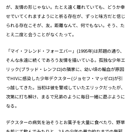
が、友情の形じゃない。たとえ遠く離れていても、どうか幸
せでいてくれますようにと祈る存在が、ずっと味方だと信じ
られる存在こそが、友。距離なんて、何でもない。そう、た
とえ二度と会うことがなくたって。
「マイ・フレンド・フォーエバー」(1995年)は邦題の通り、
そんな永遠に続くであろう友情を描いている。孤独な少年エ
リック(ブラッド・レンフロ)の隣家に、幼い頃の輸血が原因
でHIVに感染した少年デクスター(ジョセフ・マッゼロ)が引
っ越してきた。当初は彼を警戒していたエリックだったが、
次第に打ち解け、まるで兄弟のように毎日一緒に遊ぶように
なる。
デクスターの病気を治そうとお菓子を大量に食べたり、野草
を煎じて飲んでみたりと、2人の少年の暴力的なまでの無邪