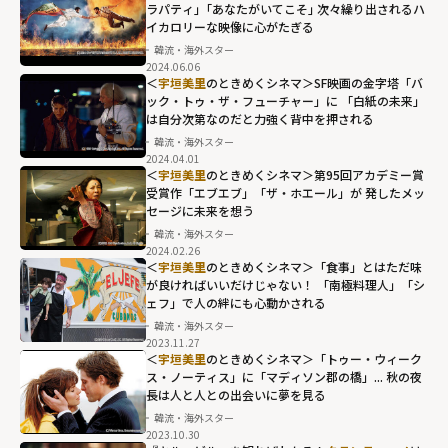
ラパティ｣「あなたがいてこそ｣ 次々繰り出されるハ
イカロリーな映像に心がたぎる
韓流・海外スター
2024.06.06
＜
宇垣美里
のときめくシネマ＞SF映画の金字塔「バ
ック・トゥ・ザ・フューチャー」に 「白紙の未来」
は自分次第なのだと力強く背中を押される
韓流・海外スター
2024.04.01
＜
宇垣美里
のときめくシネマ＞第95回アカデミー賞
受賞作「エブエブ」「ザ・ホエール」が 発したメッ
セージに未来を想う
韓流・海外スター
2024.02.26
＜
宇垣美里
のときめくシネマ＞「食事」とはただ味
が良ければいいだけじゃない！ 「南極料理人」「シ
ェフ」で人の絆にも心動かされる
韓流・海外スター
2023.11.27
＜
宇垣美里
のときめくシネマ＞「トゥー・ウィーク
ス・ノーティス」に「マディソン郡の橋」... 秋の夜
長は人と人との出会いに夢を見る
韓流・海外スター
2023.10.30