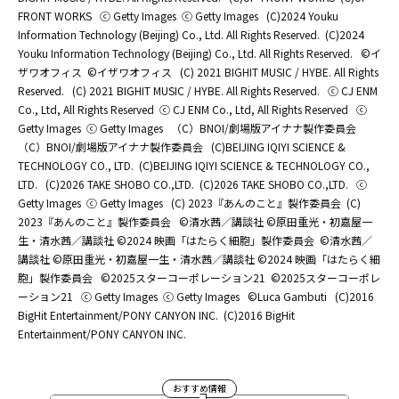
FRONT WORKS
ⓒ Getty Images
ⓒ Getty Images
(C)2024 Youku
Information Technology (Beijing) Co., Ltd. All Rights Reserved.
(C)2024
Youku Information Technology (Beijing) Co., Ltd. All Rights Reserved.
©イ
ザワオフィス
©イザワオフィス
(C) 2021 BIGHIT MUSIC / HYBE. All Rights
Reserved.
(C) 2021 BIGHIT MUSIC / HYBE. All Rights Reserved.
ⓒ CJ ENM
Co., Ltd, All Rights Reserved
ⓒ CJ ENM Co., Ltd, All Rights Reserved
ⓒ
Getty Images
ⓒ Getty Images
（C）BNOI/劇場版アイナナ製作委員会
（C）BNOI/劇場版アイナナ製作委員会
(C)BEIJING IQIYI SCIENCE &
TECHNOLOGY CO., LTD.
(C)BEIJING IQIYI SCIENCE & TECHNOLOGY CO.,
LTD.
(C)2026 TAKE SHOBO CO.,LTD.
(C)2026 TAKE SHOBO CO.,LTD.
ⓒ
Getty Images
ⓒ Getty Images
(C) 2023『あんのこと』製作委員会
(C)
2023『あんのこと』製作委員会
©清水茜／講談社 ©原田重光・初嘉屋一
生・清水茜／講談社 ©2024 映画「はたらく細胞」製作委員会
©清水茜／
講談社 ©原田重光・初嘉屋一生・清水茜／講談社 ©2024 映画「はたらく細
胞」製作委員会
©2025スターコーポレーション21
©2025スターコーポレ
ーション21
ⓒ Getty Images
ⓒ Getty Images
©Luca Gambuti
(C)2016
BigHit Entertainment/PONY CANYON INC.
(C)2016 BigHit
Entertainment/PONY CANYON INC.
おすすめ情報