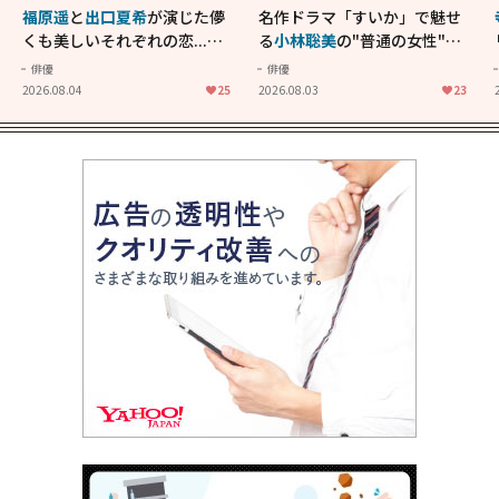
福原遥
と
出口夏希
が演じた儚
名作ドラマ「すいか」で魅せ
くも美しいそれぞれの恋...生
る
小林聡美
の"普通の女性"が
きることの尊さを教えてくれ
大人に刺さる...映画「かもめ
俳優
俳優
た映画「あの花が咲く丘で、
食堂」にも通じる静かな芝居
2026.08.04
25
2026.08.03
23
君とまた出会えたら。」