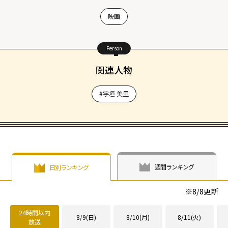
映画
Person
関連人物
#宇垣 美里
週間ランキング
日別ランキング
※
8/8
更新
24時間以内
8/9(日)
8/10(月)
8/11(火)
放送