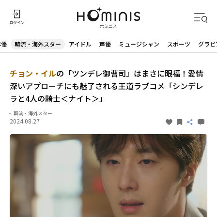
俳優
韓流・海外スター
アイドル
声優
ミュージシャン
スポーツ
グラビ
チョン・イル
の「ツンデレ御曹司」はまさに眼福！愛情
深いアプローチにも魅了される王道ラブコメ「シンデレ
ラと4人の騎士＜ナイト＞」
韓流・海外スター
2024.08.27