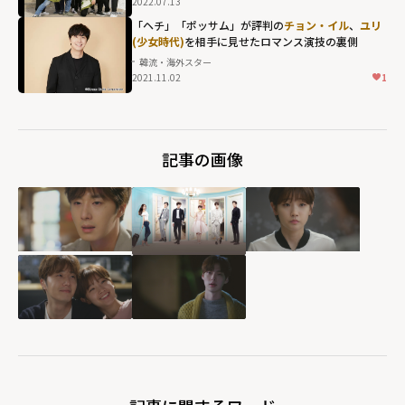
2022.07.13
「ヘチ」「ポッサム」が評判の
チョン・イル
、
ユリ
(少女時代)
を相手に見せたロマンス演技の裏側
韓流・海外スター
2021.11.02
1
記事の画像