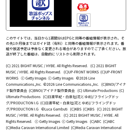
このサイトでは、当日から1週間分はEPGと同等の番組情報が表示され、そ
の先1か月後まではガイド誌（有料）と同等の番組情報が表示されます。番
組や放送予定は予告なく変更される場合がありますのでご了承ください。放
送が終了した番組は、自動的にリストから削除されます。
(C) 2021 BIGHIT MUSIC / HYBE. All Rights Reserved.
(C) 2021 BIGHIT
MUSIC / HYBE. All Rights Reserved.
(C)UP-FRONT WORKS
(C)UP-FRONT
WORKS
ⓒ Getty Images
ⓒ Getty Images
©2026 Line
Communications.,Inc.
©2026 Line Communications.,Inc.
(C)BNOI/アイナ
ナ製作委員会
(C)BNOI/アイナナ製作委員会
(C) Ultimate Productions
(C)
Ultimate Productions
(C)日渡早紀・白泉社(花とゆめ)/フライングドッ
グ/PRODUCTION I.G
(C)日渡早紀・白泉社(花とゆめ)/フライングドッ
グ/PRODUCTION I.G
©Luca Gambuti
(C)KBS
(C)KBS
(C) 2021 BIGHIT
MUSIC / HYBE. All Rights Reserved.
(C) 2021 BIGHIT MUSIC / HYBE. All
Rights Reserved.
ⓒ Getty Images
ⓒ Getty Images
(C)ABC
(C)ABC
(C)Media Caravan International Limited
(C)Media Caravan International