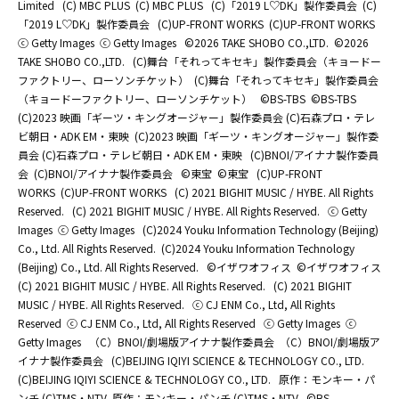
Limited
(C) MBC PLUS
(C) MBC PLUS
(C)「2019 L♡DK」製作委員会
(C)
「2019 L♡DK」製作委員会
(C)UP-FRONT WORKS
(C)UP-FRONT WORKS
ⓒ Getty Images
ⓒ Getty Images
©2026 TAKE SHOBO CO.,LTD.
©2026
TAKE SHOBO CO.,LTD.
(C)舞台「それってキセキ」製作委員会（キョードー
ファクトリー、ローソンチケット）
(C)舞台「それってキセキ」製作委員会
（キョードーファクトリー、ローソンチケット）
©BS-TBS
©BS-TBS
(C)2023 映画「ギーツ・キングオージャー」製作委員会 (C)石森プロ・テレ
ビ朝日・ADK EM・東映
(C)2023 映画「ギーツ・キングオージャー」製作委
員会 (C)石森プロ・テレビ朝日・ADK EM・東映
(C)BNOI/アイナナ製作委員
会
(C)BNOI/アイナナ製作委員会
©東宝
©東宝
(C)UP-FRONT
WORKS
(C)UP-FRONT WORKS
(C) 2021 BIGHIT MUSIC / HYBE. All Rights
Reserved.
(C) 2021 BIGHIT MUSIC / HYBE. All Rights Reserved.
ⓒ Getty
Images
ⓒ Getty Images
(C)2024 Youku Information Technology (Beijing)
Co., Ltd. All Rights Reserved.
(C)2024 Youku Information Technology
(Beijing) Co., Ltd. All Rights Reserved.
©イザワオフィス
©イザワオフィス
(C) 2021 BIGHIT MUSIC / HYBE. All Rights Reserved.
(C) 2021 BIGHIT
MUSIC / HYBE. All Rights Reserved.
ⓒ CJ ENM Co., Ltd, All Rights
Reserved
ⓒ CJ ENM Co., Ltd, All Rights Reserved
ⓒ Getty Images
ⓒ
Getty Images
（C）BNOI/劇場版アイナナ製作委員会
（C）BNOI/劇場版ア
イナナ製作委員会
(C)BEIJING IQIYI SCIENCE & TECHNOLOGY CO., LTD.
(C)BEIJING IQIYI SCIENCE & TECHNOLOGY CO., LTD.
原作：モンキー・パ
ンチ (C)TMS・NTV
原作：モンキー・パンチ (C)TMS・NTV
©BS-