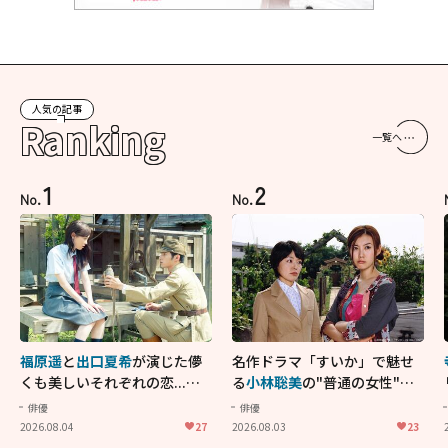
人気の記事
Ranking
一覧へ
1
2
No.
No.
福原遥
と
出口夏希
が演じた儚
名作ドラマ「すいか」で魅せ
くも美しいそれぞれの恋...生
る
小林聡美
の"普通の女性"が
きることの尊さを教えてくれ
大人に刺さる...映画「かもめ
俳優
俳優
た映画「あの花が咲く丘で、
食堂」にも通じる静かな芝居
2026.08.04
27
2026.08.03
23
君とまた出会えたら。」