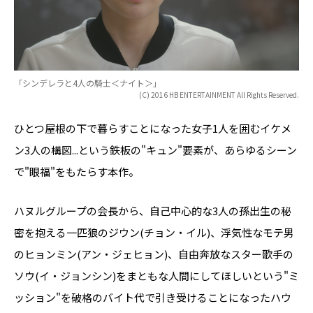
「シンデレラと4人の騎士＜ナイト＞」
(C) 2016 HB ENTERTAINMENT All Rights Reserved.
ひとつ屋根の下で暮らすことになった女子1人を囲むイケメ
ン3人の構図...という鉄板の"キュン"要素が、あらゆるシーン
で"眼福"をもたらす本作。
ハヌルグループの会長から、自己中心的な3人の孫――出生の秘
密を抱える一匹狼のジウン(チョン・イル)、浮気性なモテ男
のヒョンミン(アン・ジェヒョン)、自由奔放なスター歌手の
ソウ(イ・ジョンシン)――をまともな人間にしてほしいという"ミ
ッション"を破格のバイト代で引き受けることになったハウ