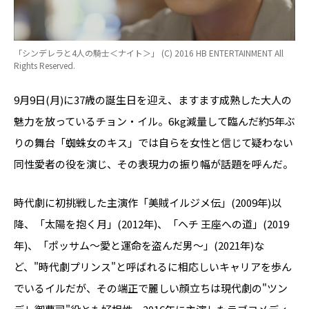
「シンデレラと4人の騎士＜ナイト＞」 (C) 2016 HB ENTERTAINMENT All
Rights Reserved.
9月9日(月)に37歳の誕生日を迎え、ますます成熟した大人の
魅力を放っているチョン・イル。6kg減量して臨んだ約5年ぶ
りの舞台「蜘蛛女のキス」では
自らを女性と信じて疑わない
同性愛者
の役を演じ、その表現力の振り幅が話題を呼んだ。
時代劇に初挑戦した主演作「美賊イルジメ伝」(2009年)以
降、「太陽を抱く月」(2012年)、「ヘチ 王座への道」(2019
年)、「ポッサム～愛と運命を盗んだ男～」(2021年)な
ど、"時代劇プリンス"と呼ばれるに相応しいキャリアを歩ん
でいるイルだが、その端正で麗しい顔立ちは現代劇の"ツン