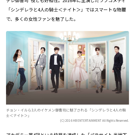
デレ御曹司"役とも好相性。2016年に主演したラブコメディ
「シンデレラと4人の騎士＜ナイト＞」ではスマートな物腰
で、多くの女性ファンを魅了した。
チョン・イルら3人のイケメン御曹司に魅了される「シンデレラと4人の騎
士＜ナイト＞」
(C) 2016 HB ENTERTAINMENT All Rights Reserved.
アカデミー賞4冠という快挙を達成した「パラサイト 半地下