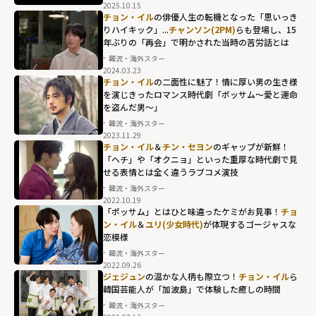
height="203"
2025.10.15
チョン・イル
の俳優人生の転機となった「思いっき
loading="lazy"
りハイキック」...
チャンソン(2PM)
らも登場し、15
fetchpriority="h
年ぶりの「再会」で明かされた当時の苦労話とは
igh">
韓流・海外スター
2024.03.23
チョン・イル
の二面性に魅了！情に厚い男の生き様
を演じきったロマンス時代劇「ポッサム～愛と運命
を盗んだ男～」
韓流・海外スター
2023.11.29
チョン・イル
＆
チン・セヨン
のギャップが新鮮！
「ヘチ」や「オクニョ」といった重厚な時代劇で見
せる表情とは全く違うラブコメ演技
韓流・海外スター
2022.10.19
「ポッサム」とはひと味違ったケミがお見事！
チョ
ン・イル
＆
ユリ(少女時代)
が体現するゴージャスな
恋模様
韓流・海外スター
2022.09.26
ジェジュン
の温かな人柄も際立つ！
チョン・イル
ら
韓国芸能人が「加波島」で体験した癒しの時間
韓流・海外スター