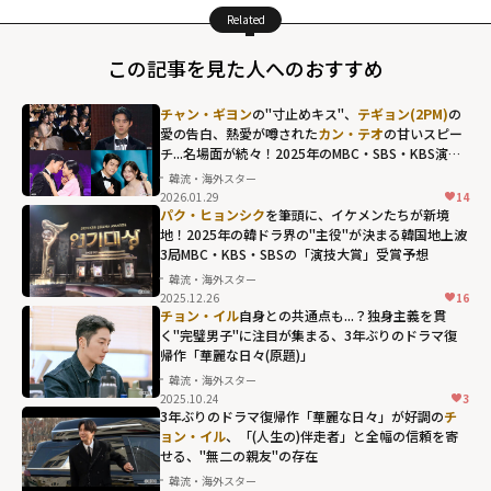
Related
この記事を見た人へのおすすめ
チャン・ギヨン
の"寸止めキス"、
テギョン(2PM)
の
愛の告白、熱愛が噂された
カン・テオ
の甘いスピー
チ...名場面が続々！2025年のMBC・SBS・KBS演技
大賞【受賞結果まとめ】
韓流・海外スター
2026.01.29
14
テギョン(2PM)の
パク・ヒョンシク
を筆頭に、イケメンたちが新境
愛の告白、熱愛
地！2025年の韓ドラ界の"主役"が決まる韓国地上波
3局MBC・KBS・SBSの「演技大賞」受賞予想
が噂された
カ
韓流・海外スター
ン・テオ
の甘い
2025.12.26
16
スピーチ...名場面
チョン・イル
自身との共通点も...？独身主義を貫
く"完璧男子"に注目が集まる、3年ぶりのドラマ復
が続々！2025年
帰作「華麗な日々(原題)」
のMBC・SBS・
韓流・海外スター
KBS演技大賞
2025.10.24
3
【受賞結果まと
3年ぶりのドラマ復帰作「華麗な日々」が好調の
チ
ョン・イル
、「(人生の)伴走者」と全幅の信頼を寄
め】"
せる、"無二の親友"の存在
width="304"
韓流・海外スター