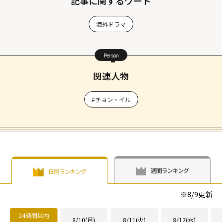
記事に関するワード
海外ドラマ
Person
関連人物
#チョン・イル
週間ランキング
日別ランキング
※
8/9
更新
24時間以内
8/10(月)
8/11(火)
8/12(水)